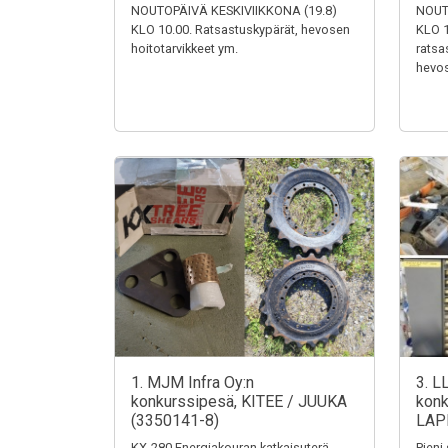
NOUTOPÄIVÄ KESKIVIIKKONA (19.8)
NOUT
KLO 10.00. Ratsastuskypärät, hevosen
KLO 1
hoitotarvikkeet ym.
ratsa
hevos
1. MJM Infra Oy:n
3. L
konkurssipesä, KITEE / JUUKA
konk
(3350141-8)
LAP
KX-280 Energiakouran katkaisuterä,
Pieni 