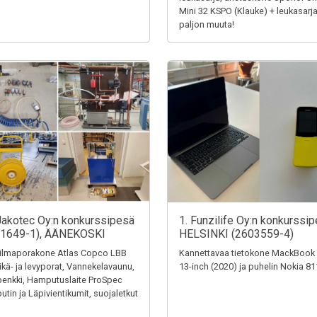
Mini 32 KSPO (Klauke) + leukasarja
paljon muuta!
Jakotec Oy:n konkurssipesä
1. Funzilife Oy:n konkurssip
31649-1), ÄÄNEKOSKI
HELSINKI (2603559-4)
ilmaporakone Atlas Copco LBB
Kannettavaa tietokone MackBook
eikä- ja levyporat, Vannekelavaunu,
13-inch (2020) ja puhelin Nokia 8
penkki, Hamputuslaite ProSpec
tin ja Läpivientikumit, suojaletkut