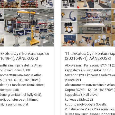
Jakotec Oy:n konkurssipesä
11. Jakotec Oy:n konkurssi
31649-1), ÄÄNEKOSKI
(2031649-1), ÄÄNEKOSKI
ttiväänninjärjestelmä Atlas
Akkuväännin Panasonic EY7441 (2
o Power Focus 4000,
kappaletta), Ruuvipenkki Ridgid
omenttiruuvinväännin Atlas
Matador 120 + korkeussäädettävä
o BCP BL-6-106 18V 810W (3
jalusta MPI,
letta) + tarvikkeet Toimilaitteet,
Akkumomenttiruuvinväännin Atlas
termostaatit,
Copco BCP BL-12-106 18V 870W (
energiamittarit (2 hyllyväliä),
kappaletta), Kallistuva,
kit, puristusosat, liittimet,
korkeussäädettävä
ilit, ja paljon muuta!
kooonpanotyöpöytä Sovella,
Puristuskone Viega Pressgun Picc
leukasarja, uristuskone Uponor Un