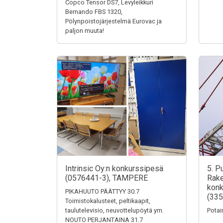
Copco Tensor DS7, Levyleikkuri
Bernando FBS 1320,
Pölynpoistojärjestelmä Eurovac ja
paljon muuta!
Intrinsic Oy:n konkurssipesä
5. P
(0576441-3), TAMPERE
Rake
konk
PIKAHUUTO PÄÄTTYY 30.7
(335
Toimistokalusteet, peltikaapit,
taulutelevisio, neuvottelupöytä ym.
Potai
NOUTO PERJANTAINA 31.7