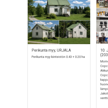
Perikunta myy, URJALA
10. 
(20
Perikunta myy kiinteistön 0.43 + 0.20 ha
Momen
Copc
Akkum
Copc
kappa
huone
lämpö
Jakotu
ventti