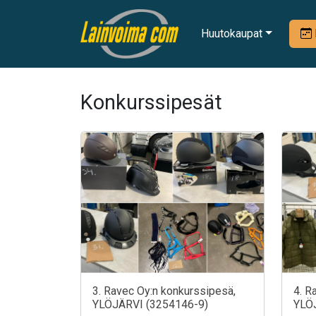
Huutokaupat
Konkurssipesät
3. Ravec Oy:n konkurssipesä,
4. R
YLÖJÄRVI (3254146-9)
YLÖ