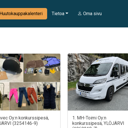
Huutokauppakalenteri
Tietoa
Oma sivu
avec Oy:n konkurssipesä,
1. MH-Toimi Oy:n
JÄRVI (3254146-9)
konkurssipesä, YLÖJÄRVI