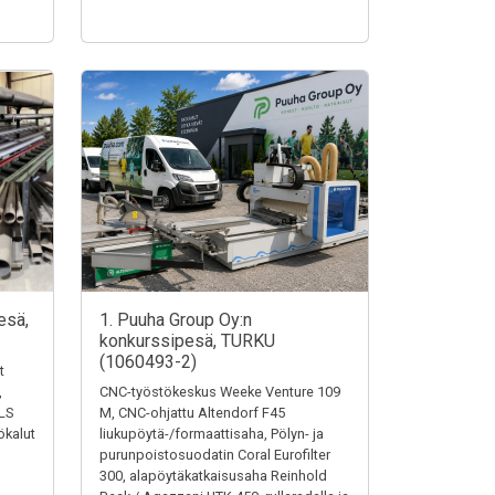
esä,
1. Puuha Group Oy:n
konkurssipesä, TURKU
(1060493-2)
t
,
CNC-työstökeskus Weeke Venture 109
LS
M, CNC-ohjattu Altendorf F45
ökalut
liukupöytä-/formaattisaha, Pölyn- ja
purunpoistosuodatin Coral Eurofilter
300, alapöytäkatkaisusaha Reinhold