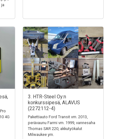
 ja
esä,
3. HTR-Steel Oy:n
konkurssipesä, ALAVUS
(2272112-4)
 Pro
110 4G
Pakettiauto Ford Transit vm. 2013,
perävaunu Farmi vm. 1999, vannesaha
Thomas SAR 220, akkutyökalut
Milwaukee ym.