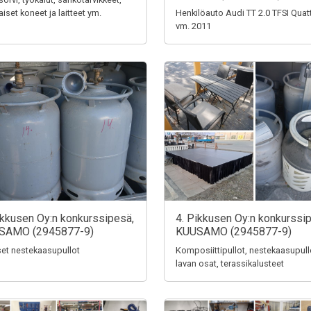
aiset koneet ja laitteet ym.
Henkilöauto Audi TT 2.0 TFSI Quat
vm. 2011
ikkusen Oy:n konkurssipesä,
4. Pikkusen Oy:n konkurssi
SAMO (2945877-9)
KUUSAMO (2945877-9)
iset nestekaasupullot
Komposiittipullot, nestekaasupull
lavan osat, terassikalusteet