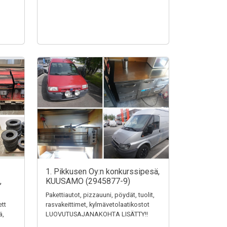
1. Pikkusen Oy:n konkurssipesä,
,
KUUSAMO (2945877-9)
Pakettiautot, pizzauuni, pöydät, tuolit,
ett
rasvakeittimet, kylmävetolaatikostot
ä,
LUOVUTUSAJANAKOHTA LISÄTTY!!