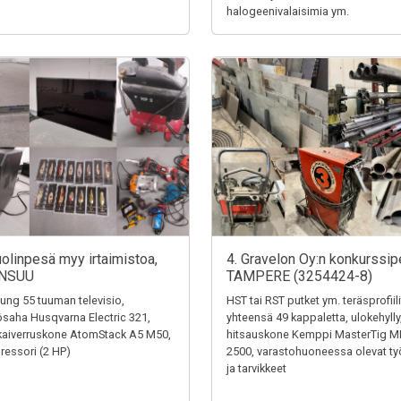
halogeenivalaisimia ym.
uolinpesä myy irtaimistoa,
4. Gravelon Oy:n konkurssip
NSUU
TAMPERE (3254424-8)
ng 55 tuuman televisio,
HST tai RST putket ym. teräsprofiili
saha Husqvarna Electric 321,
yhteensä 49 kappaletta, ulokehylly
kaiverruskone AtomStack A5 M50,
hitsauskone Kemppi MasterTig M
essori (2 HP)
2500, varastohuoneessa olevat ty
ja tarvikkeet