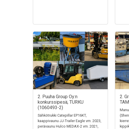
2. Puuha Group Oy:n
2. G
konkurssipesä, TURKU
TAM
(1060493-2)
Manua
Sähkötrukki Catepillar EP16KT,
(Shen
kaappivaunu JJ-Trailer Eagle vm. 2023,
kierr
perävaunu Hulco MEDAX-2 vm. 2021,
kippi