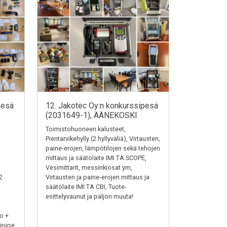
pesä
12. Jakotec Oy:n konkurssipesä
(2031649-1), ÄÄNEKOSKI
Toimistohuoneen kalusteet,
Pientarvikehylly (2 hyllyväliä), Virtausten,
paine-erojen, lämpötilojen sekä tehojen
mittaus ja säätölaite IMI TA SCOPE,
Vesimittarit, messinkiosat ym,
2
Virtausten ja paine-erojen mittaus ja
säätölaite IMI TA CBI, Tuote-
esittelyvaunut ja paljon muuta!
o +
ipipe