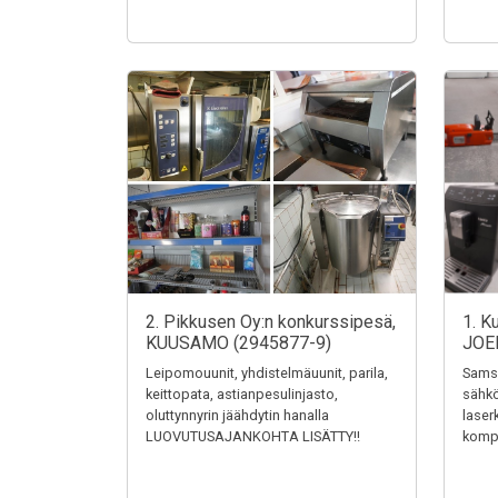
2. Pikkusen Oy:n konkurssipesä,
1. K
KUUSAMO (2945877-9)
JOE
Leipomouunit, yhdistelmäuunit, parila,
Samsu
keittopata, astianpesulinjasto,
sähkö
oluttynnyrin jäähdytin hanalla
laser
LUOVUTUSAJANKOHTA LISÄTTY!!
kompr