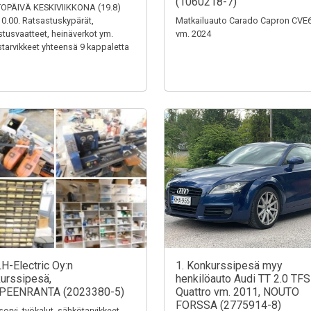
(1060218-7)
OPÄIVÄ KESKIVIIKKONA (19.8)
0.00. Ratsastuskypärät,
Matkailuauto Carado Capron CVE
stusvaatteet, heinäverkot ym.
vm. 2024
tarvikkeet yhteensä 9 kappaletta
LH-Electric Oy:n
1. Konkurssipesä myy
urssipesä,
henkilöauto Audi TT 2.0 TFS
PEENRANTA (2023380-5)
Quattro vm. 2011, NOUTO
FORSSA (2775914-8)
sorvi, työkalut, sähkötarvikkeet,