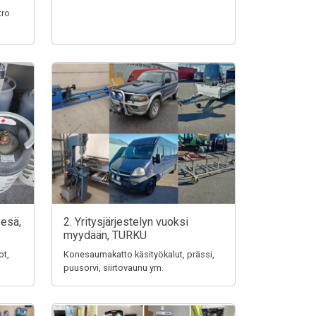
tro
pesä,
2. Yritysjärjestelyn vuoksi
myydään, TURKU
ot,
Konesaumakatto käsityökalut, prässi,
puusorvi, siirtovaunu ym.