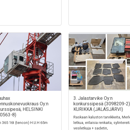
uuhax
3. Jalastarvike Oy:n
nnuskonevuokraus Oy:n
konkurssipesä (3098209-2)
urssipesä, HELSINKI
KURIKKA (JALASJÄRVI)
0563-8)
Raskaan kaluston tarvikkeita, Merl
n 365 16t (tencon) H.U.H 65m
letkua, erilaisia renkaita, sylintereit
vesiletkuja + sadetin,