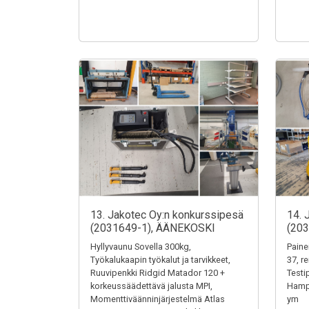
13. Jakotec Oy:n konkurssipesä
14. 
(2031649-1), ÄÄNEKOSKI
(20
Hyllyvaunu Sovella 300kg,
Paine
Työkalukaapin työkalut ja tarvikkeet,
37, r
Ruuvipenkki Ridgid Matador 120 +
Testi
korkeussäädettävä jalusta MPI,
Hampu
Momenttiväänninjärjestelmä Atlas
ym