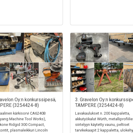
ravelon Oy:n konkurssipesä,
3. Gravelon Oy:n konkurssip
PERE (3254424-8)
TAMPERE (3254424-8)
alinen kärkisorvi CA6240B
Lavakaulukset n. 200 kappaletta,
yang Machine Tool Works),
akkutyökalut Würth, metalliprofiili
ekone Ridgid 300 Compact,
siirtelyyn käytetty vaunu, peltiset
kontit, plasmaleikkuri Lincoln
tarvikekaapit 2 kappaletta, ulokehy