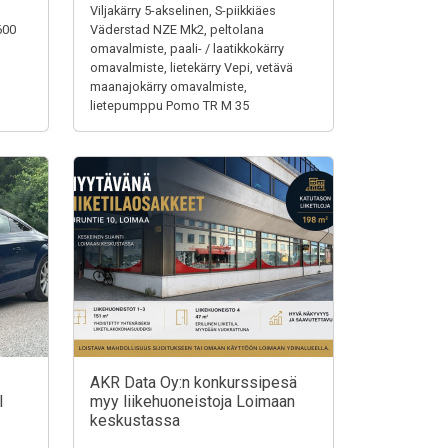
Viljakärry 5-akselinen, S-piikkiäes
600
Väderstad NZE Mk2, peltolana
omavalmiste, paali- / laatikkokärry
omavalmiste, lietekärry Vepi, vetävä
maanajokärry omavalmiste,
lietepumppu Pomo TR M 35
AKR Data Oy:n konkurssipesä
I
myy liikehuoneistoja Loimaan
keskustassa