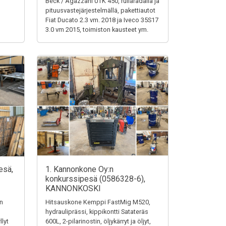
Beck / Agazzani UTK 450, rullaradalla ja
pituusvastejärjestelmällä, pakettiautot
Fiat Ducato 2.3 vm. 2018 ja Iveco 35S17
3.0 vm 2015, toimiston kausteet ym.
esä,
1. Kannonkone Oy:n
konkurssipesä (0586328-6),
KANNONKOSKI
en
Hitsauskone Kemppi FastMig M520,
hydrauliprässi, kippikontti Satateräs
llyt
600L, 2-pilarinostin, öljykärryt ja öljyt,