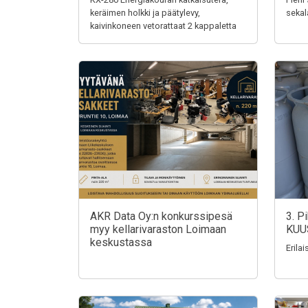
keräimen holkki ja päätylevy,
sekal
kaivinkoneen vetorattaat 2 kappaletta
AKR Data Oy:n konkurssipesä
3. P
myy kellarivaraston Loimaan
KUU
keskustassa
Erila