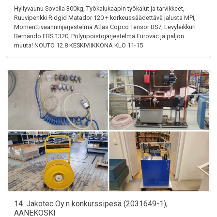
Hyllyvaunu Sovella 300kg, Työkalukaapin työkalut ja tarvikkeet,
Ruuvipenkki Ridgid Matador 120 + korkeussäädettävä jalusta MPI,
Momenttiväänninjärjestelmä Atlas Copco Tensor DS7, Levyleikkuri
Bernando FBS 1320, Pölynpoistojärjestelmä Eurovac ja paljon
muuta! NOUTO 12.8 KESKIVIIKKONA KLO 11-15
14. Jakotec Oy:n konkurssipesä (2031649-1),
ÄÄNEKOSKI