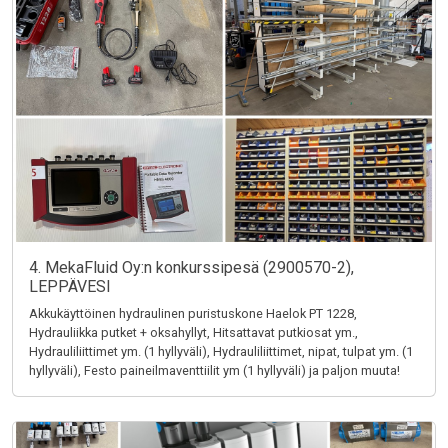
4. MekaFluid Oy:n konkurssipesä (2900570-2),
LEPPÄVESI
Akkukäyttöinen hydraulinen puristuskone Haelok PT 1228,
Hydrauliikka putket + oksahyllyt, Hitsattavat putkiosat ym.,
Hydrauliliittimet ym. (1 hyllyväli), Hydrauliliittimet, nipat, tulpat ym. (1
hyllyväli), Festo paineilmaventtiilit ym (1 hyllyväli) ja paljon muuta!