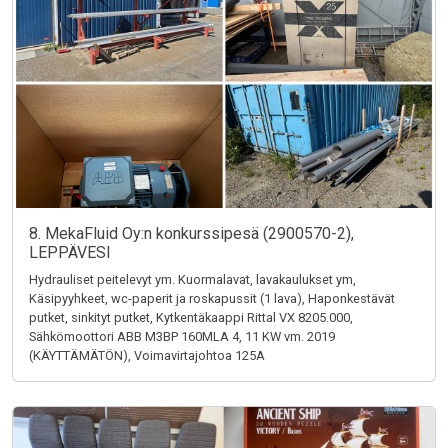
8. MekaFluid Oy:n konkurssipesä (2900570-2),
LEPPÄVESI
Hydrauliset peitelevyt ym. Kuormalavat, lavakaulukset ym,
Käsipyyhkeet, wc-paperit ja roskapussit (1 lava), Haponkestävät
putket, sinkityt putket, Kytkentäkaappi Rittal VX 8205.000,
Sähkömoottori ABB M3BP 160MLA 4, 11 KW vm. 2019
(KÄYTTÄMÄTÖN), Voimavirtajohtoa 125A