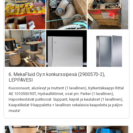
6. MekaFluid Oy:n konkurssipesä (2900570-2),
LEPPÄVESI
Kuusioruuvit, aluslevyt ja mutterit (1 lavallinen), Kytkentäkaappi Rittal
AE 1010500 RST, Hydraulliittimet, osat ym. Parker (1 lavallinen),
Haponkestävät putkiosat: Supparit, käyrät ja kaulukset (1 lavallinen),
Kaapelikelat 9 kappaletta + lavallinen sekalaisia kaapeleita ja paljon
muuta!