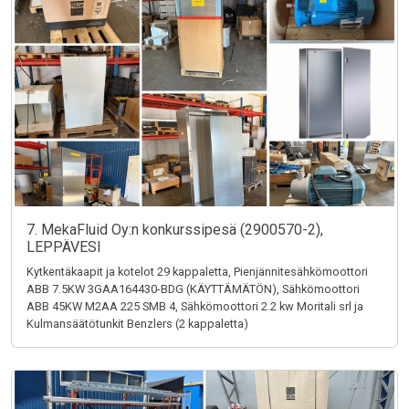
7. MekaFluid Oy:n konkurssipesä (2900570-2),
LEPPÄVESI
Kytkentäkaapit ja kotelot 29 kappaletta, Pienjännitesähkömoottori
ABB 7.5KW 3GAA164430-BDG (KÄYTTÄMÄTÖN), Sähkömoottori
ABB 45KW M2AA 225 SMB 4, Sähkömoottori 2.2 kw Moritali srl ja
Kulmansäätötunkit Benzlers (2 kappaletta)