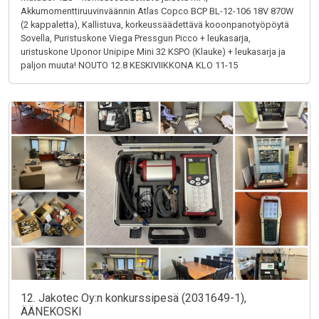
Akkumomenttiruuvinväännin Atlas Copco BCP BL-12-106 18V 870W
(2 kappaletta), Kallistuva, korkeussäädettävä kooonpanotyöpöytä
Sovella, Puristuskone Viega Pressgun Picco + leukasarja,
uristuskone Uponor Unipipe Mini 32 KSPO (Klauke) + leukasarja ja
paljon muuta! NOUTO 12.8 KESKIVIIKKONA KLO 11-15
12. Jakotec Oy:n konkurssipesä (2031649-1),
ÄÄNEKOSKI