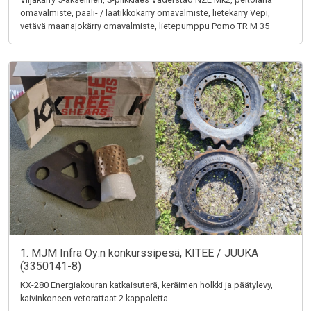
omavalmiste, paali- / laatikkokärry omavalmiste, lietekärry Vepi,
vetävä maanajokärry omavalmiste, lietepumppu Pomo TR M 35
1. MJM Infra Oy:n konkurssipesä, KITEE / JUUKA
(3350141-8)
KX-280 Energiakouran katkaisuterä, keräimen holkki ja päätylevy,
kaivinkoneen vetorattaat 2 kappaletta