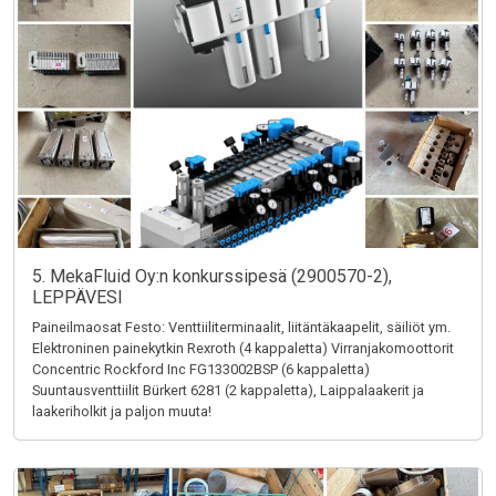
5. MekaFluid Oy:n konkurssipesä (2900570-2),
LEPPÄVESI
Paineilmaosat Festo: Venttiiliterminaalit, liitäntäkaapelit, säiliöt ym.
Elektroninen painekytkin Rexroth (4 kappaletta) Virranjakomoottorit
Concentric Rockford Inc FG133002BSP (6 kappaletta)
Suuntausventtiilit Bürkert 6281 (2 kappaletta), Laippalaakerit ja
laakeriholkit ja paljon muuta!