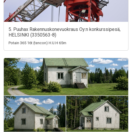
5. Puuhax Rakennuskonevuokraus Oy:n konkurssipesä,
HELSINKI (3350563-8)
Potain 365 16t (tencon) H.U.H 65m