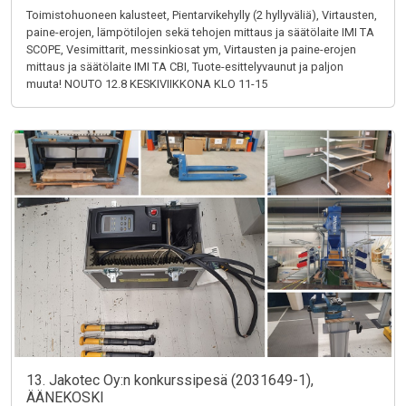
Toimistohuoneen kalusteet, Pientarvikehylly (2 hyllyväliä), Virtausten,
paine-erojen, lämpötilojen sekä tehojen mittaus ja säätölaite IMI TA
SCOPE, Vesimittarit, messinkiosat ym, Virtausten ja paine-erojen
mittaus ja säätölaite IMI TA CBI, Tuote-esittelyvaunut ja paljon
muuta! NOUTO 12.8 KESKIVIIKKONA KLO 11-15
13. Jakotec Oy:n konkurssipesä (2031649-1),
ÄÄNEKOSKI