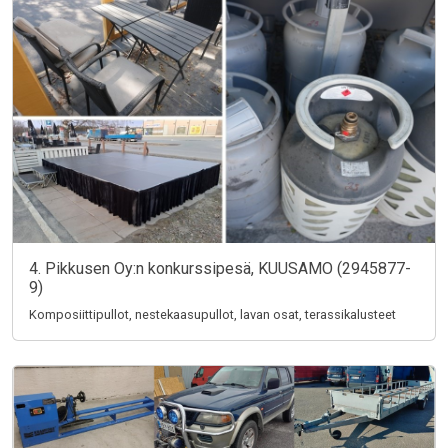
4. Pikkusen Oy:n konkurssipesä, KUUSAMO (2945877-
9)
Komposiittipullot, nestekaasupullot, lavan osat, terassikalusteet