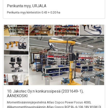
Perikunta myy, URJALA
Perikunta myy kiinteistön 0.43 + 0.20 ha
10. Jakotec Oy:n konkurssipesä (2031649-1),
ÄÄNEKOSKI
Momenttiväänninjärjestelmä Atlas Copco Power Focus 4000,
Akkumomenttiruuvinväännin Atlas Copco BCP BL-6-106 18V 810W (3