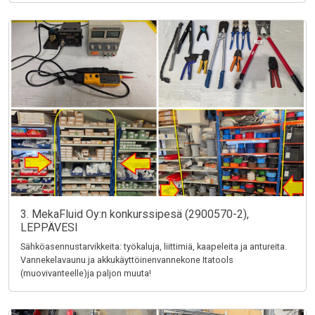
3. MekaFluid Oy:n konkurssipesä (2900570-2),
LEPPÄVESI
Sähköasennustarvikkeita: työkaluja, liittimiä, kaapeleita ja antureita.
Vannekelavaunu ja akkukäyttöinenvannekone Itatools
(muovivanteelle)ja paljon muuta!