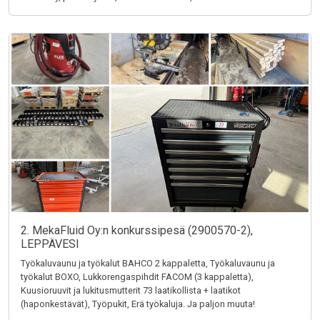
2. MekaFluid Oy:n konkurssipesä (2900570-2),
LEPPÄVESI
Työkaluvaunu ja työkalut BAHCO 2 kappaletta, Työkaluvaunu ja
työkalut BOXO, Lukkorengaspihdit FACOM (3 kappaletta),
Kuusioruuvit ja lukitusmutterit 73 laatikollista + laatikot
(haponkestävät), Työpukit, Erä työkaluja. Ja paljon muuta!