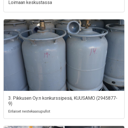
Loimaan keskustassa
3. Pikkusen Oy:n konkurssipesä, KUUSAMO (2945877-
9)
Erilaiset nestekaasupullot