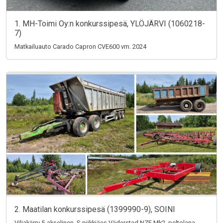
1. MH-Toimi Oy:n konkurssipesä, YLÖJÄRVI (1060218-
7)
Matkailuauto Carado Capron CVE600 vm. 2024
2. Maatilan konkurssipesä (1399990-9), SOINI
Viljakärry 5-akselinen, S-piikkiäes Väderstad NZE Mk2, peltolana