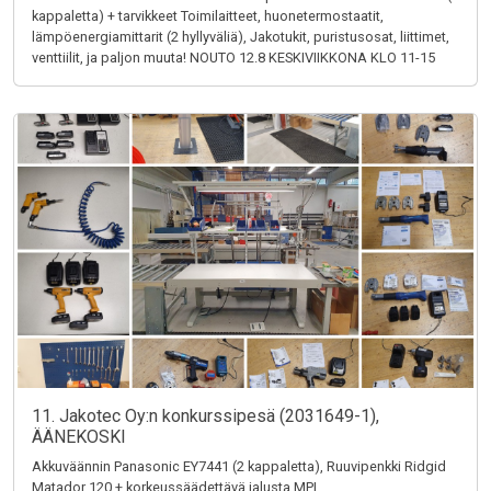
kappaletta) + tarvikkeet Toimilaitteet, huonetermostaatit,
lämpöenergiamittarit (2 hyllyväliä), Jakotukit, puristusosat, liittimet,
venttiilit, ja paljon muuta! NOUTO 12.8 KESKIVIIKKONA KLO 11-15
11. Jakotec Oy:n konkurssipesä (2031649-1),
ÄÄNEKOSKI
Akkuväännin Panasonic EY7441 (2 kappaletta), Ruuvipenkki Ridgid
Matador 120 + korkeussäädettävä jalusta MPI,