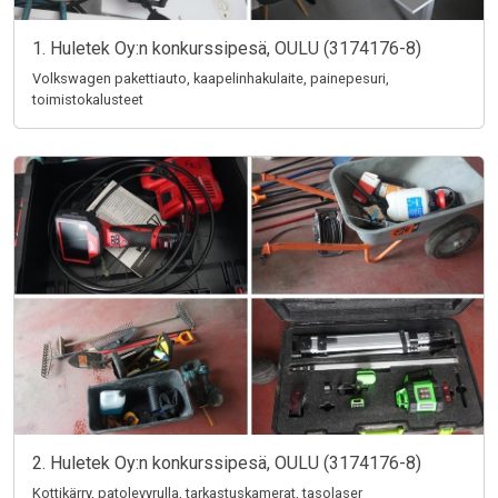
1. Huletek Oy:n konkurssipesä, OULU (3174176-8)
Volkswagen pakettiauto, kaapelinhakulaite, painepesuri,
toimistokalusteet
2. Huletek Oy:n konkurssipesä, OULU (3174176-8)
Kottikärry, patolevyrulla, tarkastuskamerat, tasolaser