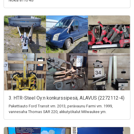
Nokia 8110 4G
3. HTR-Steel Oy:n konkurssipesä, ALAVUS (2272112-4)
Pakettiauto Ford Transit vm. 2013, perävaunu Farmi vm. 1999,
vannesaha Thomas SAR 220, akkutyökalut Milwaukee ym.