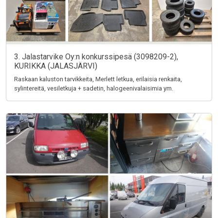
3. Jalastarvike Oy:n konkurssipesä (3098209-2),
KURIKKA (JALASJÄRVI)
Raskaan kaluston tarvikkeita, Merlett letkua, erilaisia renkaita,
sylintereitä, vesiletkuja + sadetin, halogeenivalaisimia ym.