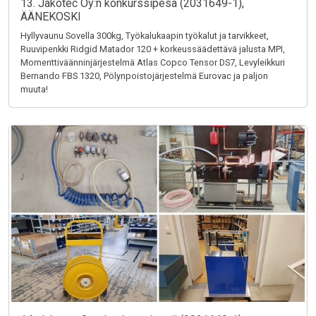
13. Jakotec Oy:n konkurssipesä (2031649-1),
ÄÄNEKOSKI
Hyllyvaunu Sovella 300kg, Työkalukaapin työkalut ja tarvikkeet,
Ruuvipenkki Ridgid Matador 120 + korkeussäädettävä jalusta MPI,
Momenttiväänninjärjestelmä Atlas Copco Tensor DS7, Levyleikkuri
Bernando FBS 1320, Pölynpoistojärjestelmä Eurovac ja paljon
muuta!