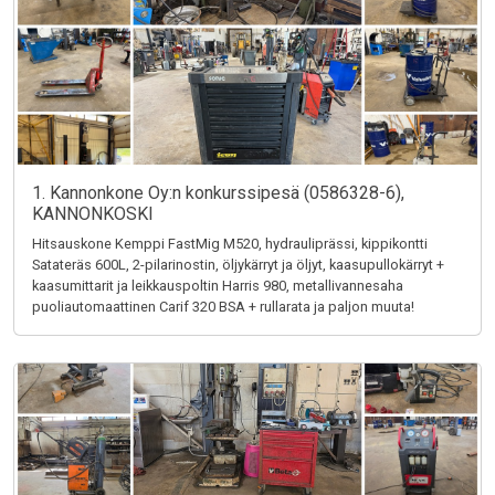
1. Kannonkone Oy:n konkurssipesä (0586328-6),
KANNONKOSKI
Hitsauskone Kemppi FastMig M520, hydrauliprässi, kippikontti
Satateräs 600L, 2-pilarinostin, öljykärryt ja öljyt, kaasupullokärryt +
kaasumittarit ja leikkauspoltin Harris 980, metallivannesaha
puoliautomaattinen Carif 320 BSA + rullarata ja paljon muuta!