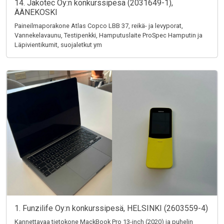
14. Jakotec Oy:n konkurssipesä (2031649-1),
ÄÄNEKOSKI
Paineilmaporakone Atlas Copco LBB 37, reikä- ja levyporat,
Vannekelavaunu, Testipenkki, Hamputuslaite ProSpec Hamputin ja
Läpivientikumit, suojaletkut ym
1. Funzilife Oy:n konkurssipesä, HELSINKI (2603559-4)
Kannettavaa tietokone MackBook Pro 13-inch (2020) ja puhelin