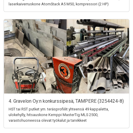
laserkaiverruskone AtomStack A5 M50, kompressori (2 HP)
4. Gravelon Oy:n konkurssipesä, TAMPERE (3254424-8)
HST tai RST putket ym. teräsprofiilit yhteensä 49 kappaletta,
ulokehylly, hitsauskone Kemppi MasterTig MLS 2500,
varastohuoneessa olevat työkalut ja tarvikkeet