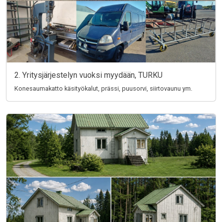
2. Yritysjärjestelyn vuoksi myydään, TURKU
Konesaumakatto käsityökalut, prässi, puusorvi, siirtovaunu ym.