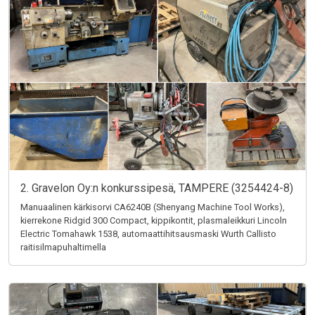
2. Gravelon Oy:n konkurssipesä, TAMPERE (3254424-8)
Manuaalinen kärkisorvi CA6240B (Shenyang Machine Tool Works),
kierrekone Ridgid 300 Compact, kippikontit, plasmaleikkuri Lincoln
Electric Tomahawk 1538, automaattihitsausmaski Wurth Callisto
raitisilmapuhaltimella