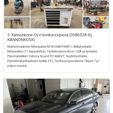
3. Kannonkone Oy:n konkurssipesä (0586328-6),
KANNONKOSKI
Mutterinväännin Milwaukee M18 ONEFHIWF1, Akkutyökalut
Milwaukee (11 kappaletta), Työkaluvaunu Boxo USA ja työkalut,
Plasmaleikkuri Cebora Sound PC 6060/T, Suutintestilaite,
Paineilmahydraulinen tunkki 25 t, Teollisuuspesukone Talpet 7 ja
paljon muuta!