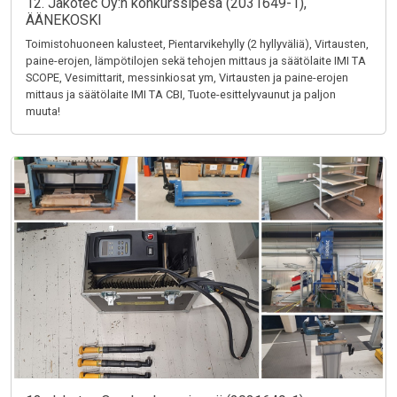
12. Jakotec Oy:n konkurssipesä (2031649-1),
ÄÄNEKOSKI
Toimistohuoneen kalusteet, Pientarvikehylly (2 hyllyväliä), Virtausten,
paine-erojen, lämpötilojen sekä tehojen mittaus ja säätölaite IMI TA
SCOPE, Vesimittarit, messinkiosat ym, Virtausten ja paine-erojen
mittaus ja säätölaite IMI TA CBI, Tuote-esittelyvaunut ja paljon
muuta!