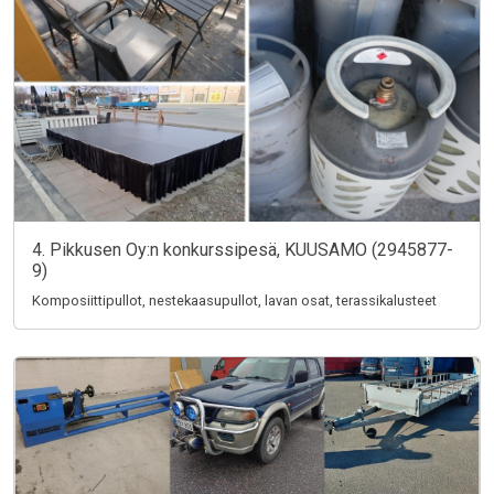
4. Pikkusen Oy:n konkurssipesä, KUUSAMO (2945877-
9)
Komposiittipullot, nestekaasupullot, lavan osat, terassikalusteet