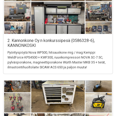
2. Kannonkone Oy:n konkurssipesä (0586328-6),
KANNONKOSKI
Pyörityspöytä Nova WP500, hitsauskone mig / mag Kemppi
WeldForce KPS4500 + KWF300, ruuvikompressori NOVA SC-7.5C,
pylväsporakone, magneettiporakone Würth Master MKB 35 + terät,
ilmastointihuoltolaite SICAM ACS 650 ja paljon muuta!