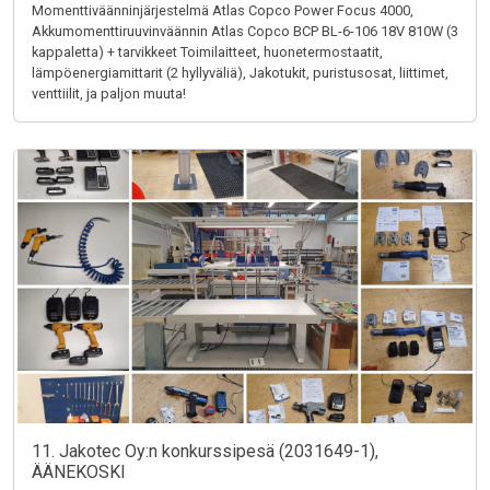
Momenttiväänninjärjestelmä Atlas Copco Power Focus 4000,
Akkumomenttiruuvinväännin Atlas Copco BCP BL-6-106 18V 810W (3
kappaletta) + tarvikkeet Toimilaitteet, huonetermostaatit,
lämpöenergiamittarit (2 hyllyväliä), Jakotukit, puristusosat, liittimet,
venttiilit, ja paljon muuta!
11. Jakotec Oy:n konkurssipesä (2031649-1),
ÄÄNEKOSKI