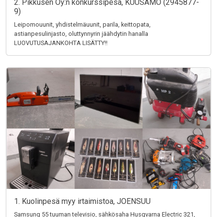
2. Pikkusen Oy:n konkurssipesä, KUUSAMO (2945877-
9)
Leipomouunit, yhdistelmäuunit, parila, keittopata,
astianpesulinjasto, oluttynnyrin jäähdytin hanalla
LUOVUTUSAJANKOHTA LISÄTTY!!
1. Kuolinpesä myy irtaimistoa, JOENSUU
Samsung 55 tuuman televisio, sähkösaha Husqvarna Electric 321,