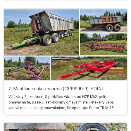
2. Maatilan konkurssipesä (1399990-9), SOINI
Viljakärry 5-akselinen, S-piikkiäes Väderstad NZE Mk2, peltolana
omavalmiste, paali- / laatikkokärry omavalmiste, lietekärry Vepi,
vetävä maanajokärry omavalmiste, lietepumppu Pomo TR M 35