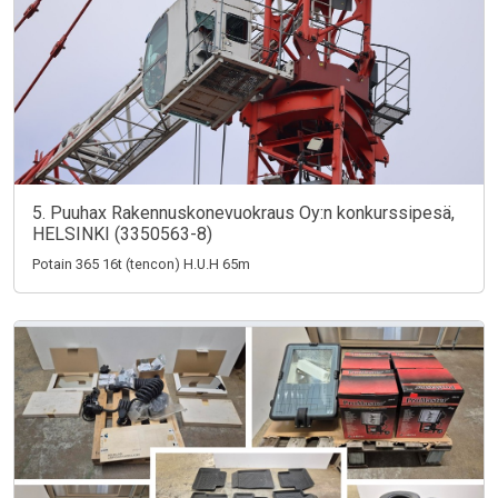
5. Puuhax Rakennuskonevuokraus Oy:n konkurssipesä,
HELSINKI (3350563-8)
Potain 365 16t (tencon) H.U.H 65m