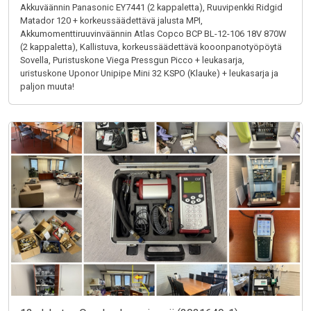
Akkuväännin Panasonic EY7441 (2 kappaletta), Ruuvipenkki Ridgid
Matador 120 + korkeussäädettävä jalusta MPI,
Akkumomenttiruuvinväännin Atlas Copco BCP BL-12-106 18V 870W
(2 kappaletta), Kallistuva, korkeussäädettävä kooonpanotyöpöytä
Sovella, Puristuskone Viega Pressgun Picco + leukasarja,
uristuskone Uponor Unipipe Mini 32 KSPO (Klauke) + leukasarja ja
paljon muuta!