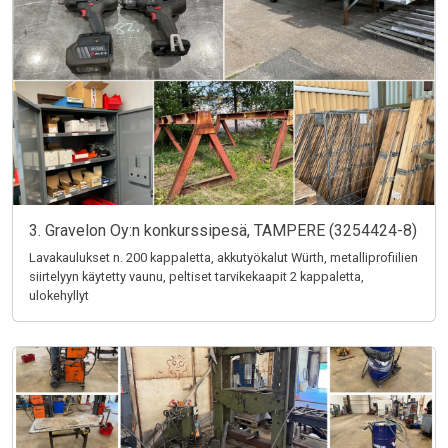
3. Gravelon Oy:n konkurssipesä, TAMPERE (3254424-8)
Lavakaulukset n. 200 kappaletta, akkutyökalut Würth, metalliprofiilien
siirtelyyn käytetty vaunu, peltiset tarvikekaapit 2 kappaletta,
ulokehyllyt