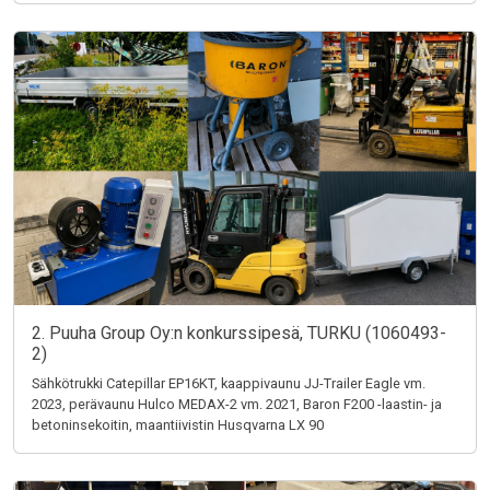
2. Puuha Group Oy:n konkurssipesä, TURKU (1060493-
2)
Sähkötrukki Catepillar EP16KT, kaappivaunu JJ-Trailer Eagle vm.
2023, perävaunu Hulco MEDAX-2 vm. 2021, Baron F200 -laastin- ja
betoninsekoitin, maantiivistin Husqvarna LX 90