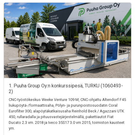
1. Puuha Group Oy:n konkurssipesä, TURKU (1060493-
2)
CNC-työstökeskus Weeke Venture 109 M, CNC-ohjattu Altendorf F45
liukupöytä-/formaattisaha, Pölyn- ja purunpoistosuodatin Coral
Eurofilter 300, alapöytäkatkaisusaha Reinhold Beck / Agazzani UTK
450, rullaradalla ja pituusvastejärjestelmällä, pakettiautot Fiat
Ducato 2.3 vm. 2018 ja Iveco 35S17 3.0 vm 2015, toimiston kausteet
ym.