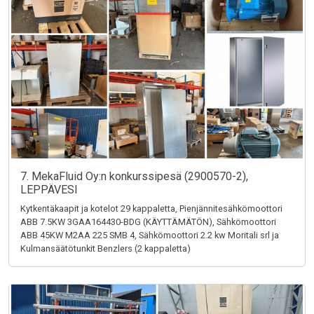
7. MekaFluid Oy:n konkurssipesä (2900570-2),
LEPPÄVESI
Kytkentäkaapit ja kotelot 29 kappaletta, Pienjännitesähkömoottori
ABB 7.5KW 3GAA164430-BDG (KÄYTTÄMÄTÖN), Sähkömoottori
ABB 45KW M2AA 225 SMB 4, Sähkömoottori 2.2 kw Moritali srl ja
Kulmansäätötunkit Benzlers (2 kappaletta)