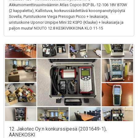
Akkumomenttiruuvinväännin Atlas Copco BCP BL-12-106 18V 870W
(2 kappaletta), Kallistuva, korkeussäädettävä kooonpanotyöpöytä
Sovella, Puristuskone Viega Pressgun Picco + leukasarja,
uristuskone Uponor Unipipe Mini 32 KSPO (Klauke) + leukasarja ja
paljon muuta! NOUTO 12.8 KESKIVIIKKONA KLO 11-15
12. Jakotec Oy:n konkurssipesä (2031649-1),
ÄÄNEKOSKI