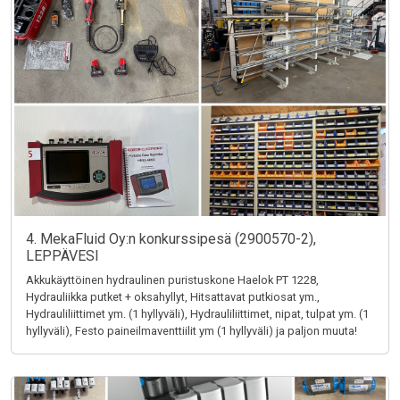
4. MekaFluid Oy:n konkurssipesä (2900570-2),
LEPPÄVESI
Akkukäyttöinen hydraulinen puristuskone Haelok PT 1228,
Hydrauliikka putket + oksahyllyt, Hitsattavat putkiosat ym.,
Hydrauliliittimet ym. (1 hyllyväli), Hydrauliliittimet, nipat, tulpat ym. (1
hyllyväli), Festo paineilmaventtiilit ym (1 hyllyväli) ja paljon muuta!