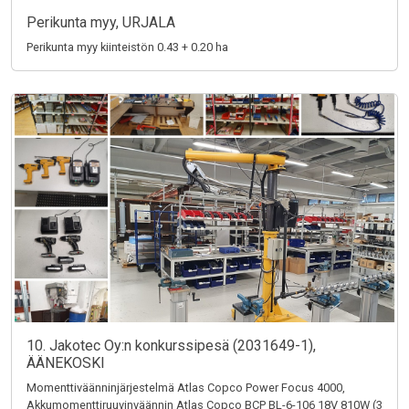
Perikunta myy, URJALA
Perikunta myy kiinteistön 0.43 + 0.20 ha
10. Jakotec Oy:n konkurssipesä (2031649-1),
ÄÄNEKOSKI
Momenttiväänninjärjestelmä Atlas Copco Power Focus 4000,
Akkumomenttiruuvinväännin Atlas Copco BCP BL-6-106 18V 810W (3