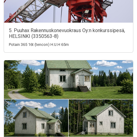
5. Puuhax Rakennuskonevuokraus Oy:n konkurssipesä,
HELSINKI (3350563-8)
Potain 365 16t (tencon) H.U.H 65m