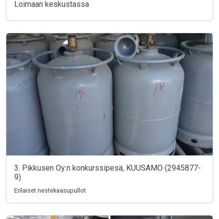
Loimaan keskustassa
3. Pikkusen Oy:n konkurssipesä, KUUSAMO (2945877-
9)
Erilaiset nestekaasupullot