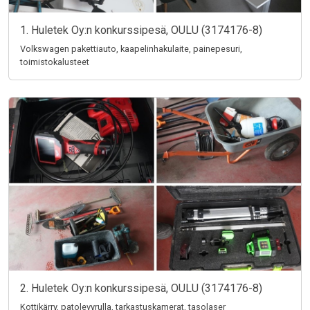
1. Huletek Oy:n konkurssipesä, OULU (3174176-8)
Volkswagen pakettiauto, kaapelinhakulaite, painepesuri,
toimistokalusteet
2. Huletek Oy:n konkurssipesä, OULU (3174176-8)
Kottikärry, patolevyrulla, tarkastuskamerat, tasolaser