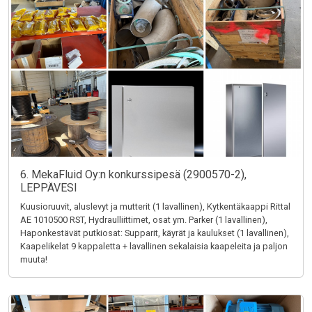
6. MekaFluid Oy:n konkurssipesä (2900570-2),
LEPPÄVESI
Kuusioruuvit, aluslevyt ja mutterit (1 lavallinen), Kytkentäkaappi Rittal
AE 1010500 RST, Hydraulliittimet, osat ym. Parker (1 lavallinen),
Haponkestävät putkiosat: Supparit, käyrät ja kaulukset (1 lavallinen),
Kaapelikelat 9 kappaletta + lavallinen sekalaisia kaapeleita ja paljon
muuta!