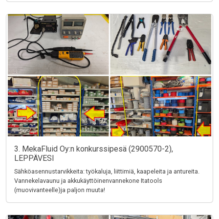
3. MekaFluid Oy:n konkurssipesä (2900570-2),
LEPPÄVESI
Sähköasennustarvikkeita: työkaluja, liittimiä, kaapeleita ja antureita.
Vannekelavaunu ja akkukäyttöinenvannekone Itatools
(muovivanteelle)ja paljon muuta!