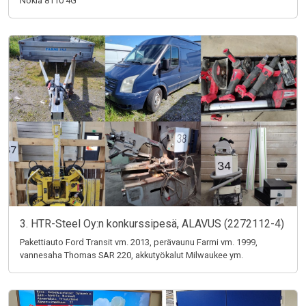
Nokia 8110 4G
3. HTR-Steel Oy:n konkurssipesä, ALAVUS (2272112-4)
Pakettiauto Ford Transit vm. 2013, perävaunu Farmi vm. 1999,
vannesaha Thomas SAR 220, akkutyökalut Milwaukee ym.