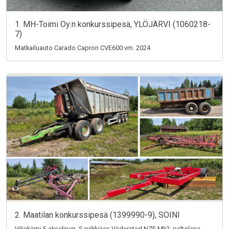
1. MH-Toimi Oy:n konkurssipesä, YLÖJÄRVI (1060218-
7)
Matkailuauto Carado Capron CVE600 vm. 2024
2. Maatilan konkurssipesä (1399990-9), SOINI
Viljakärry 5-akselinen, S-piikkiäes Väderstad NZE Mk2, peltolana