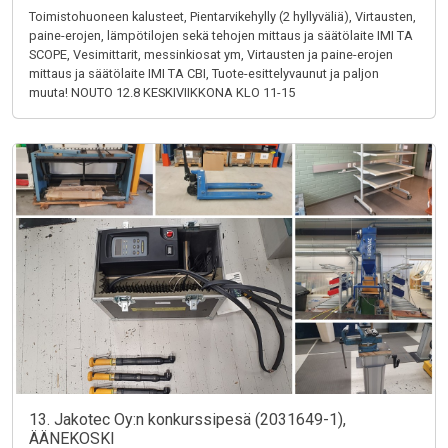
Toimistohuoneen kalusteet, Pientarvikehylly (2 hyllyväliä), Virtausten,
paine-erojen, lämpötilojen sekä tehojen mittaus ja säätölaite IMI TA
SCOPE, Vesimittarit, messinkiosat ym, Virtausten ja paine-erojen
mittaus ja säätölaite IMI TA CBI, Tuote-esittelyvaunut ja paljon
muuta! NOUTO 12.8 KESKIVIIKKONA KLO 11-15
13. Jakotec Oy:n konkurssipesä (2031649-1),
ÄÄNEKOSKI