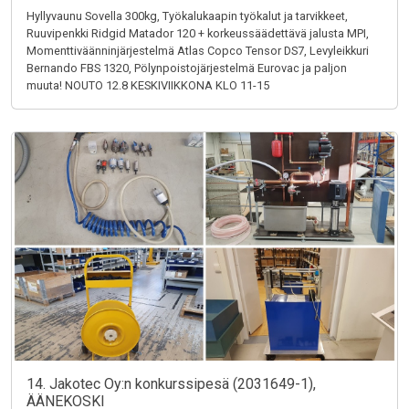
Hyllyvaunu Sovella 300kg, Työkalukaapin työkalut ja tarvikkeet,
Ruuvipenkki Ridgid Matador 120 + korkeussäädettävä jalusta MPI,
Momenttiväänninjärjestelmä Atlas Copco Tensor DS7, Levyleikkuri
Bernando FBS 1320, Pölynpoistojärjestelmä Eurovac ja paljon
muuta! NOUTO 12.8 KESKIVIIKKONA KLO 11-15
14. Jakotec Oy:n konkurssipesä (2031649-1),
ÄÄNEKOSKI