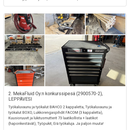
2. MekaFluid Oy:n konkurssipesä (2900570-2),
LEPPÄVESI
Työkaluvaunu ja työkalut BAHCO 2 kappaletta, Työkaluvaunu ja
työkalut BOXO, Lukkorengaspihdit FACOM (3 kappaletta),
Kuusioruuvit ja lukitusmutterit 73 laatikollista + laatikot
(haponkestävät), Työpukit, Erä työkaluja. Ja paljon muuta!