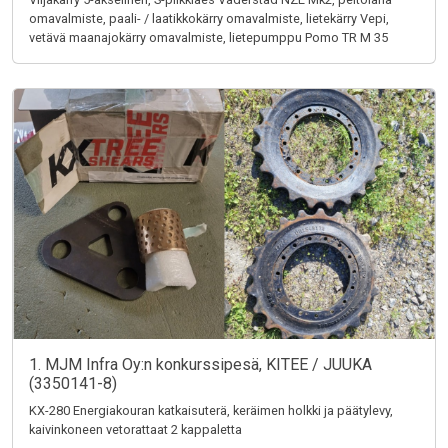
omavalmiste, paali- / laatikkokärry omavalmiste, lietekärry Vepi,
vetävä maanajokärry omavalmiste, lietepumppu Pomo TR M 35
1. MJM Infra Oy:n konkurssipesä, KITEE / JUUKA
(3350141-8)
KX-280 Energiakouran katkaisuterä, keräimen holkki ja päätylevy,
kaivinkoneen vetorattaat 2 kappaletta