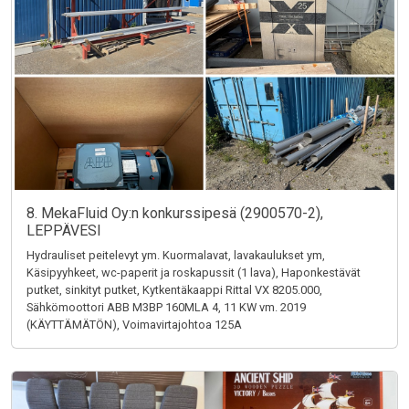
8. MekaFluid Oy:n konkurssipesä (2900570-2),
LEPPÄVESI
Hydrauliset peitelevyt ym. Kuormalavat, lavakaulukset ym,
Käsipyyhkeet, wc-paperit ja roskapussit (1 lava), Haponkestävät
putket, sinkityt putket, Kytkentäkaappi Rittal VX 8205.000,
Sähkömoottori ABB M3BP 160MLA 4, 11 KW vm. 2019
(KÄYTTÄMÄTÖN), Voimavirtajohtoa 125A