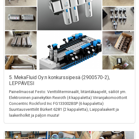
5. MekaFluid Oy:n konkurssipesä (2900570-2),
LEPPÄVESI
Paineilmaosat Festo: Venttiiliterminaalit, liitäntäkaapelit, säiliöt ym.
Elektroninen painekytkin Rexroth (4 kappaletta) Virranjakomoottorit
Concentric Rockford Inc FG133002BSP (6 kappaletta)
Suuntausventtiilit Bürkert 6281 (2 kappaletta), Laippalaakerit ja
laakeriholkit ja paljon muuta!