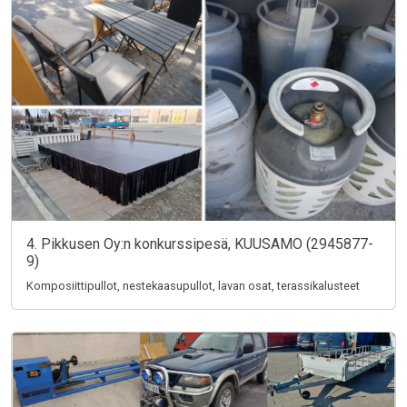
4. Pikkusen Oy:n konkurssipesä, KUUSAMO (2945877-
9)
Komposiittipullot, nestekaasupullot, lavan osat, terassikalusteet