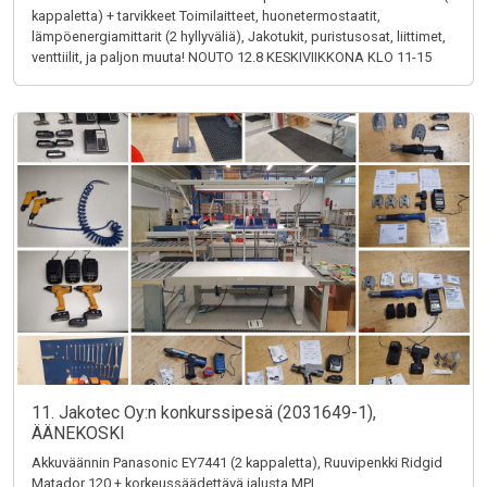
kappaletta) + tarvikkeet Toimilaitteet, huonetermostaatit,
lämpöenergiamittarit (2 hyllyväliä), Jakotukit, puristusosat, liittimet,
venttiilit, ja paljon muuta! NOUTO 12.8 KESKIVIIKKONA KLO 11-15
11. Jakotec Oy:n konkurssipesä (2031649-1),
ÄÄNEKOSKI
Akkuväännin Panasonic EY7441 (2 kappaletta), Ruuvipenkki Ridgid
Matador 120 + korkeussäädettävä jalusta MPI,