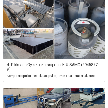
4. Pikkusen Oy:n konkurssipesä, KUUSAMO (2945877-
9)
Komposiittipullot, nestekaasupullot, lavan osat, terassikalusteet