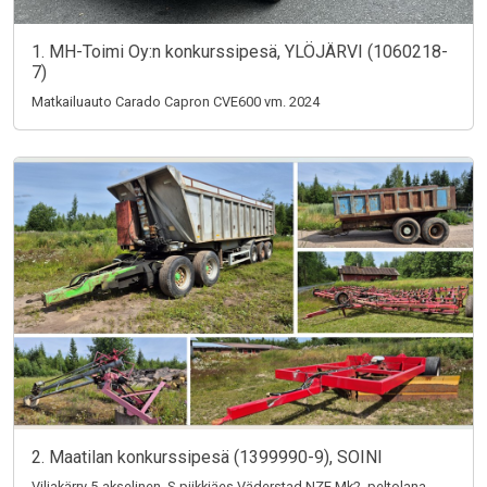
1. MH-Toimi Oy:n konkurssipesä, YLÖJÄRVI (1060218-
7)
Matkailuauto Carado Capron CVE600 vm. 2024
2. Maatilan konkurssipesä (1399990-9), SOINI
Viljakärry 5-akselinen, S-piikkiäes Väderstad NZE Mk2, peltolana