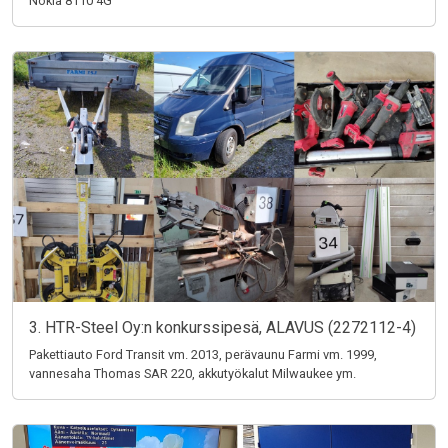
Nokia 8110 4G
3. HTR-Steel Oy:n konkurssipesä, ALAVUS (2272112-4)
Pakettiauto Ford Transit vm. 2013, perävaunu Farmi vm. 1999,
vannesaha Thomas SAR 220, akkutyökalut Milwaukee ym.