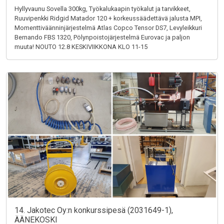
Hyllyvaunu Sovella 300kg, Työkalukaapin työkalut ja tarvikkeet,
Ruuvipenkki Ridgid Matador 120 + korkeussäädettävä jalusta MPI,
Momenttiväänninjärjestelmä Atlas Copco Tensor DS7, Levyleikkuri
Bernando FBS 1320, Pölynpoistojärjestelmä Eurovac ja paljon
muuta! NOUTO 12.8 KESKIVIIKKONA KLO 11-15
14. Jakotec Oy:n konkurssipesä (2031649-1),
ÄÄNEKOSKI