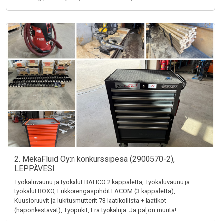
2. MekaFluid Oy:n konkurssipesä (2900570-2),
LEPPÄVESI
Työkaluvaunu ja työkalut BAHCO 2 kappaletta, Työkaluvaunu ja
työkalut BOXO, Lukkorengaspihdit FACOM (3 kappaletta),
Kuusioruuvit ja lukitusmutterit 73 laatikollista + laatikot
(haponkestävät), Työpukit, Erä työkaluja. Ja paljon muuta!