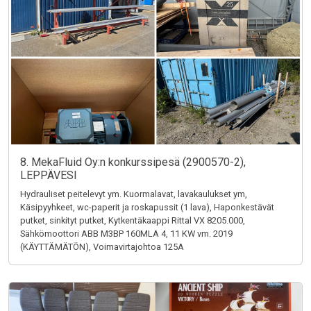
8. MekaFluid Oy:n konkurssipesä (2900570-2),
LEPPÄVESI
Hydrauliset peitelevyt ym. Kuormalavat, lavakaulukset ym,
Käsipyyhkeet, wc-paperit ja roskapussit (1 lava), Haponkestävät
putket, sinkityt putket, Kytkentäkaappi Rittal VX 8205.000,
Sähkömoottori ABB M3BP 160MLA 4, 11 KW vm. 2019
(KÄYTTÄMÄTÖN), Voimavirtajohtoa 125A