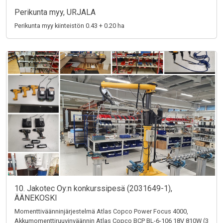
Perikunta myy, URJALA
Perikunta myy kiinteistön 0.43 + 0.20 ha
10. Jakotec Oy:n konkurssipesä (2031649-1),
ÄÄNEKOSKI
Momenttiväänninjärjestelmä Atlas Copco Power Focus 4000,
Akkumomenttiruuvinväännin Atlas Copco BCP BL-6-106 18V 810W (3