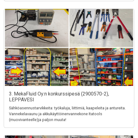
3. MekaFluid Oy:n konkurssipesä (2900570-2),
LEPPÄVESI
Sähköasennustarvikkeita: työkaluja, liittimiä, kaapeleita ja antureita.
Vannekelavaunu ja akkukäyttöinenvannekone Itatools
(muovivanteelle)ja paljon muuta!