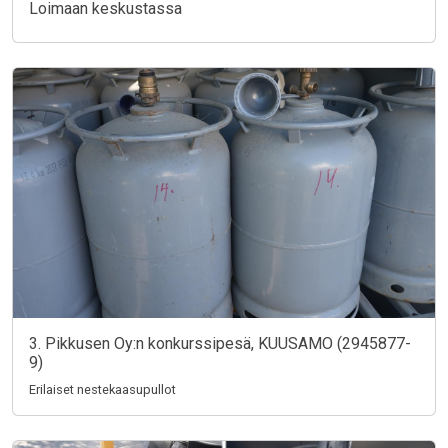
Loimaan keskustassa
3. Pikkusen Oy:n konkurssipesä, KUUSAMO (2945877-
9)
Erilaiset nestekaasupullot