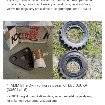
omavalmiste, paali- / laatikkokärry omavalmiste, lietekärry Vepi,
vetävä maanajokärry omavalmiste, lietepumppu Pomo TR M 35
1. MJM Infra Oy:n konkurssipesä, KITEE / JUUKA
(3350141-8)
KX-280 Energiakouran katkaisuterä, keräimen holkki ja päätylevy,
kaivinkoneen vetorattaat 2 kappaletta