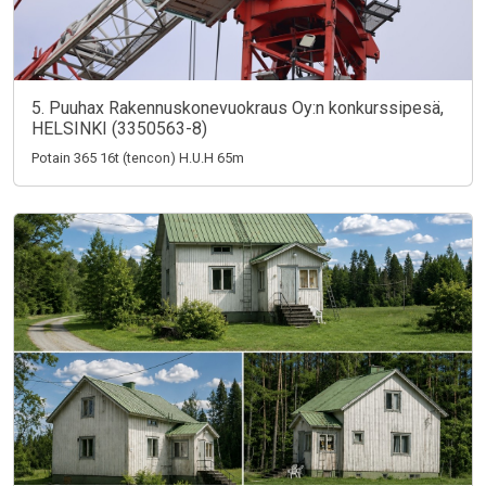
5. Puuhax Rakennuskonevuokraus Oy:n konkurssipesä,
HELSINKI (3350563-8)
Potain 365 16t (tencon) H.U.H 65m