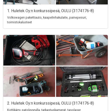
1. Huletek Oy:n konkurssipesä, OULU (3174176-8)
Volkswagen pakettiauto, kaapelinhakulaite, painepesuri,
toimistokalusteet
2. Huletek Oy:n konkurssipesä, OULU (3174176-8)
Kottikärry, patolevyrulla, tarkastuskamerat, tasolaser