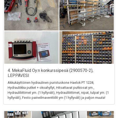
4. MekaFluid Oy:n konkurssipesä (2900570-2),
LEPPÄVESI
Akkukäyttöinen hydraulinen puristuskone Haelok PT 1228,
Hydrauliikka putket + oksahyllyt, Hitsattavat putkiosat ym.,
Hydrauliliittimet ym. (1 hyllyväli), Hydrauliliittimet, nipat, tulpat ym. (1
hyllyväli), Festo paineilmaventtiilit ym (1 hyllyväli) ja paljon muuta!