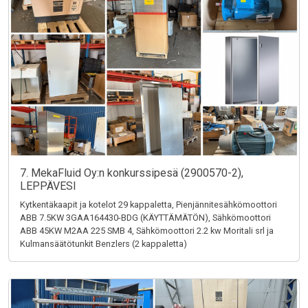
7. MekaFluid Oy:n konkurssipesä (2900570-2),
LEPPÄVESI
Kytkentäkaapit ja kotelot 29 kappaletta, Pienjännitesähkömoottori
ABB 7.5KW 3GAA164430-BDG (KÄYTTÄMÄTÖN), Sähkömoottori
ABB 45KW M2AA 225 SMB 4, Sähkömoottori 2.2 kw Moritali srl ja
Kulmansäätötunkit Benzlers (2 kappaletta)