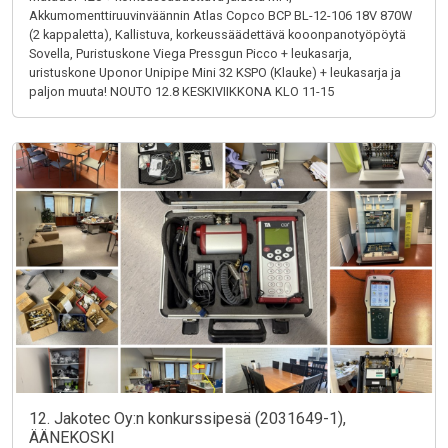
Akkumomenttiruuvinväännin Atlas Copco BCP BL-12-106 18V 870W
(2 kappaletta), Kallistuva, korkeussäädettävä kooonpanotyöpöytä
Sovella, Puristuskone Viega Pressgun Picco + leukasarja,
uristuskone Uponor Unipipe Mini 32 KSPO (Klauke) + leukasarja ja
paljon muuta! NOUTO 12.8 KESKIVIIKKONA KLO 11-15
12. Jakotec Oy:n konkurssipesä (2031649-1),
ÄÄNEKOSKI