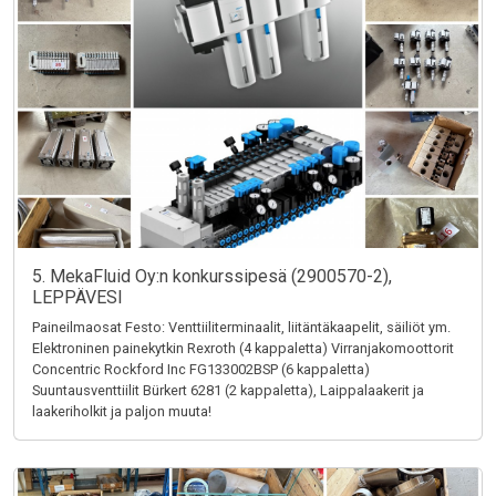
5. MekaFluid Oy:n konkurssipesä (2900570-2),
LEPPÄVESI
Paineilmaosat Festo: Venttiiliterminaalit, liitäntäkaapelit, säiliöt ym.
Elektroninen painekytkin Rexroth (4 kappaletta) Virranjakomoottorit
Concentric Rockford Inc FG133002BSP (6 kappaletta)
Suuntausventtiilit Bürkert 6281 (2 kappaletta), Laippalaakerit ja
laakeriholkit ja paljon muuta!