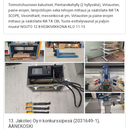
Toimistohuoneen kalusteet, Pientarvikehylly (2 hyllyväliä), Virtausten,
paine-erojen, lämpötilojen sekä tehojen mittaus ja säätölaite IMI TA
SCOPE, Vesimittarit, messinkiosat ym, Virtausten ja paine-erojen
mittaus ja säätölaite IMI TA CBI, Tuote-esittelyvaunut ja paljon
muuta! NOUTO 12.8 KESKIVIIKKONA KLO 11-15
13. Jakotec Oy:n konkurssipesä (2031649-1),
ÄÄNEKOSKI