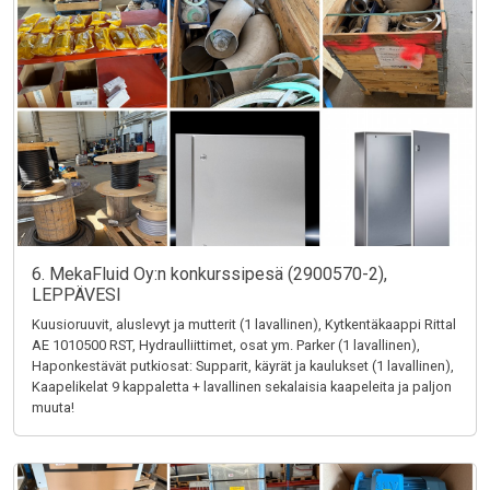
6. MekaFluid Oy:n konkurssipesä (2900570-2),
LEPPÄVESI
Kuusioruuvit, aluslevyt ja mutterit (1 lavallinen), Kytkentäkaappi Rittal
AE 1010500 RST, Hydraulliittimet, osat ym. Parker (1 lavallinen),
Haponkestävät putkiosat: Supparit, käyrät ja kaulukset (1 lavallinen),
Kaapelikelat 9 kappaletta + lavallinen sekalaisia kaapeleita ja paljon
muuta!