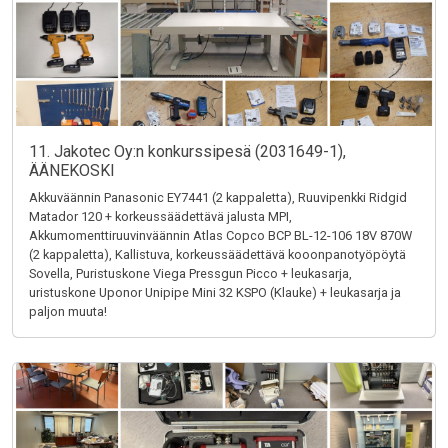
11. Jakotec Oy:n konkurssipesä (2031649-1),
ÄÄNEKOSKI
Akkuväännin Panasonic EY7441 (2 kappaletta), Ruuvipenkki Ridgid
Matador 120 + korkeussäädettävä jalusta MPI,
Akkumomenttiruuvinväännin Atlas Copco BCP BL-12-106 18V 870W
(2 kappaletta), Kallistuva, korkeussäädettävä kooonpanotyöpöytä
Sovella, Puristuskone Viega Pressgun Picco + leukasarja,
uristuskone Uponor Unipipe Mini 32 KSPO (Klauke) + leukasarja ja
paljon muuta!