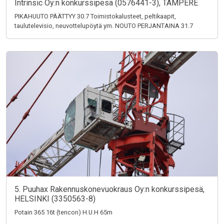
Intrinsic Oy:n konkurssipesä (0576441-3), TAMPERE
PIKAHUUTO PÄÄTTYY 30.7 Toimistokalusteet, peltikaapit,
taulutelevisio, neuvottelupöytä ym. NOUTO PERJANTAINA 31.7
5. Puuhax Rakennuskonevuokraus Oy:n konkurssipesä,
HELSINKI (3350563-8)
Potain 365 16t (tencon) H.U.H 65m