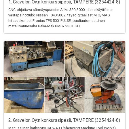
1. Gravelon Oy:n konkurssipesä, TAMPERE (3254424-8)
CNC-ohjattava särmäyspuristin Aliko 320-3000, dieselkäyttöinen
vastapainotrukki Nissan F04D50Q2, täysdigitaaliset MIG/MAG
hitsauskoneet Fronius TPS 500i PULSE, puoliautomaattinen
metallivannesaha Beka-Mak BMSY 230 DGH
2. Gravelon Oy:n konkurssipesä, TAMPERE (3254424-8)
Manuaalinen kärkisorvi CA6240B (Shenyang Machine Tool Works),