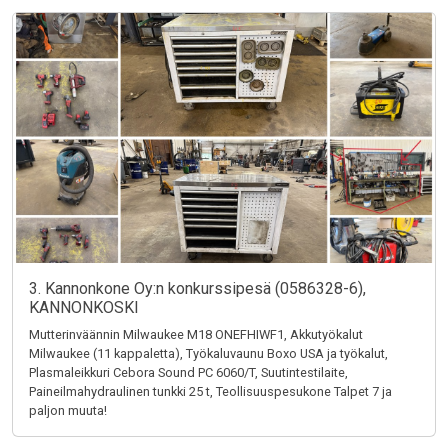
3. Kannonkone Oy:n konkurssipesä (0586328-6),
KANNONKOSKI
Mutterinväännin Milwaukee M18 ONEFHIWF1, Akkutyökalut
Milwaukee (11 kappaletta), Työkaluvaunu Boxo USA ja työkalut,
Plasmaleikkuri Cebora Sound PC 6060/T, Suutintestilaite,
Paineilmahydraulinen tunkki 25 t, Teollisuuspesukone Talpet 7 ja
paljon muuta!