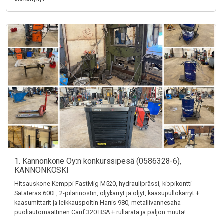
1. Kannonkone Oy:n konkurssipesä (0586328-6),
KANNONKOSKI
Hitsauskone Kemppi FastMig M520, hydrauliprässi, kippikontti
Satateräs 600L, 2-pilarinostin, öljykärryt ja öljyt, kaasupullokärryt +
kaasumittarit ja leikkauspoltin Harris 980, metallivannesaha
puoliautomaattinen Carif 320 BSA + rullarata ja paljon muuta!