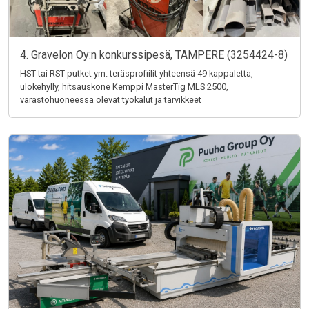
4. Gravelon Oy:n konkurssipesä, TAMPERE (3254424-8)
HST tai RST putket ym. teräsprofiilit yhteensä 49 kappaletta,
ulokehylly, hitsauskone Kemppi MasterTig MLS 2500,
varastohuoneessa olevat työkalut ja tarvikkeet