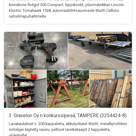
kierrekone Ridgid 300 Compact, kippikontit, plasmaleikkuri Lincoln
Electric Tomahawk 1538, automaattihitsausmaski Wurth Callisto
raitisilmapuhaltimella
3. Gravelon Oy:n konkurssipesä, TAMPERE (3254424-8)
Lavakaulukset n. 200 kappaletta, akkutyökalut Würth, metalliprofiilien
siirtelyyn käytetty vaunu, peltiset tarvikekaapit 2 kappaletta,
ulokehyllyt