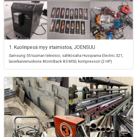
1. Kuolinpesä myy irtaimistoa, JOENSUU
Samsung 55 tuuman televisio, sähkösaha Husqvarna Electric 321,
laserkaiverruskone AtomStack A5 M50, kompressori (2 HP)