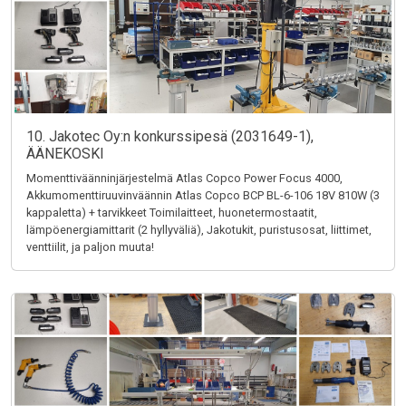
10. Jakotec Oy:n konkurssipesä (2031649-1),
ÄÄNEKOSKI
Momenttiväänninjärjestelmä Atlas Copco Power Focus 4000,
Akkumomenttiruuvinväännin Atlas Copco BCP BL-6-106 18V 810W (3
kappaletta) + tarvikkeet Toimilaitteet, huonetermostaatit,
lämpöenergiamittarit (2 hyllyväliä), Jakotukit, puristusosat, liittimet,
venttiilit, ja paljon muuta!