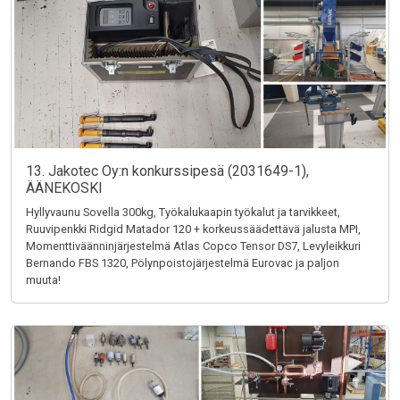
13. Jakotec Oy:n konkurssipesä (2031649-1),
ÄÄNEKOSKI
Hyllyvaunu Sovella 300kg, Työkalukaapin työkalut ja tarvikkeet,
Ruuvipenkki Ridgid Matador 120 + korkeussäädettävä jalusta MPI,
Momenttiväänninjärjestelmä Atlas Copco Tensor DS7, Levyleikkuri
Bernando FBS 1320, Pölynpoistojärjestelmä Eurovac ja paljon
muuta!