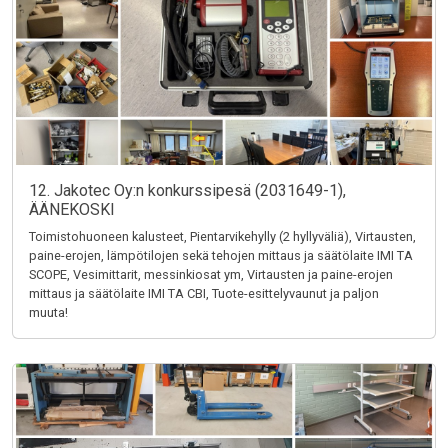
12. Jakotec Oy:n konkurssipesä (2031649-1),
ÄÄNEKOSKI
Toimistohuoneen kalusteet, Pientarvikehylly (2 hyllyväliä), Virtausten,
paine-erojen, lämpötilojen sekä tehojen mittaus ja säätölaite IMI TA
SCOPE, Vesimittarit, messinkiosat ym, Virtausten ja paine-erojen
mittaus ja säätölaite IMI TA CBI, Tuote-esittelyvaunut ja paljon
muuta!