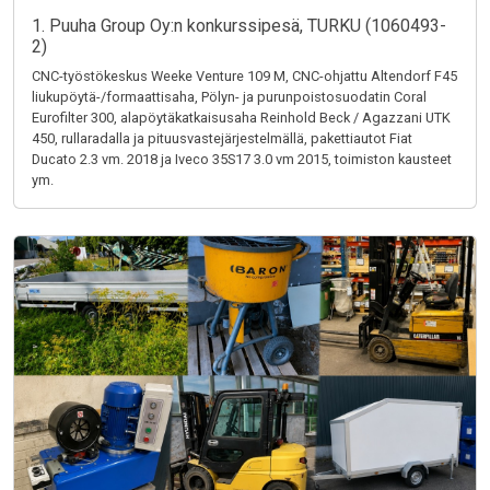
1. Puuha Group Oy:n konkurssipesä, TURKU (1060493-
2)
CNC-työstökeskus Weeke Venture 109 M, CNC-ohjattu Altendorf F45
liukupöytä-/formaattisaha, Pölyn- ja purunpoistosuodatin Coral
Eurofilter 300, alapöytäkatkaisusaha Reinhold Beck / Agazzani UTK
450, rullaradalla ja pituusvastejärjestelmällä, pakettiautot Fiat
Ducato 2.3 vm. 2018 ja Iveco 35S17 3.0 vm 2015, toimiston kausteet
ym.