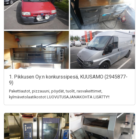
1. Pikkusen Oy:n konkurssipesä, KUUSAMO (2945877-
9)
Pakettiautot, pizzauuni, pöydät, tuolit, rasvakeittimet,
kylmävetolaatikostot LUOVUTUSAJANAKOHTA LISÄTTY!!