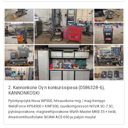
2. Kannonkone Oy:n konkurssipesä (0586328-6),
KANNONKOSKI
Pyörityspöytä Nova WP500, hitsauskone mig / mag Kemppi
WeldForce KPS4500 + KWF300, ruuvikompressori NOVA SC-7.5C,
pylväsporakone, magneettiporakone Würth Master MKB 35 + terät,
ilmastointihuoltolaite SICAM ACS 650 ja paljon muuta!