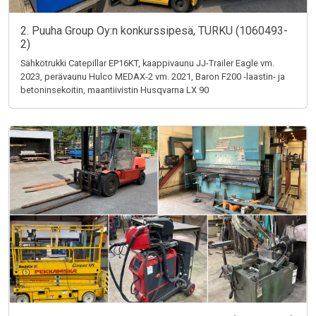
2. Puuha Group Oy:n konkurssipesä, TURKU (1060493-
2)
Sähkötrukki Catepillar EP16KT, kaappivaunu JJ-Trailer Eagle vm.
2023, perävaunu Hulco MEDAX-2 vm. 2021, Baron F200 -laastin- ja
betoninsekoitin, maantiivistin Husqvarna LX 90