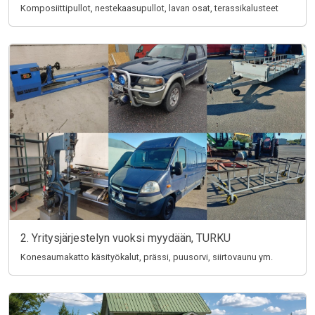
Komposiittipullot, nestekaasupullot, lavan osat, terassikalusteet
2. Yritysjärjestelyn vuoksi myydään, TURKU
Konesaumakatto käsityökalut, prässi, puusorvi, siirtovaunu ym.