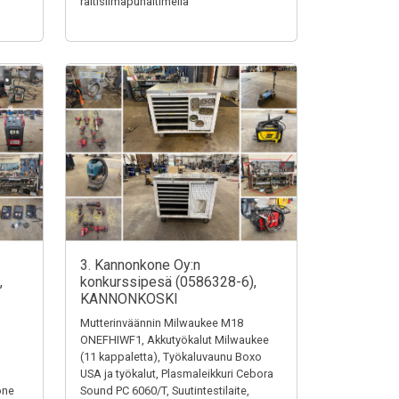
raitisilmapuhaltimella
3. Kannonkone Oy:n
,
konkurssipesä (0586328-6),
KANNONKOSKI
Mutterinväännin Milwaukee M18
ONEFHIWF1, Akkutyökalut Milwaukee
(11 kappaletta), Työkaluvaunu Boxo
USA ja työkalut, Plasmaleikkuri Cebora
one
Sound PC 6060/T, Suutintestilaite,