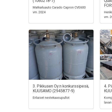
(1060218-7)
Quat
FOR
Matkailuauto Carado Capron CVE600
vm. 2024
Henki
vm. 2
3. Pikkusen Oy:n konkurssipesä,
4. P
KUUSAMO (2945877-9)
KUU
Erilaiset nestekaasupullot
Kompo
lavan