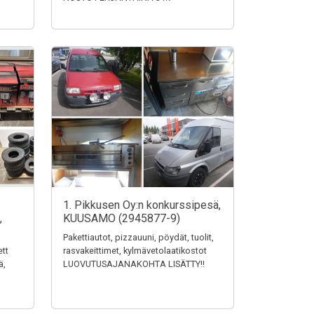
1. Pikkusen Oy:n konkurssipesä,
,
KUUSAMO (2945877-9)
Pakettiautot, pizzauuni, pöydät, tuolit,
ett
rasvakeittimet, kylmävetolaatikostot
ä,
LUOVUTUSAJANAKOHTA LISÄTTY!!