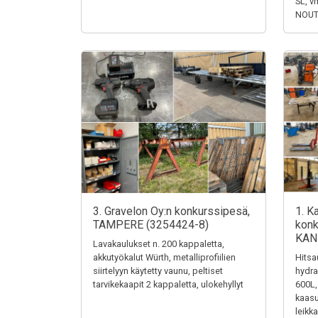
SL, v
NOUTO
3. Gravelon Oy:n konkurssipesä,
1. K
TAMPERE (3254424-8)
konk
KAN
Lavakaulukset n. 200 kappaletta,
akkutyökalut Würth, metalliprofiilien
Hits
siirtelyyn käytetty vaunu, peltiset
hydra
tarvikekaapit 2 kappaletta, ulokehyllyt
600L, 
kaasu
leikk