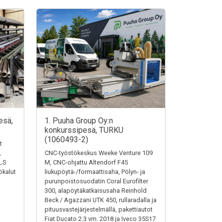
esä,
1. Puuha Group Oy:n
konkurssipesä, TURKU
(1060493-2)
t
,
CNC-työstökeskus Weeke Venture 109
LS
M, CNC-ohjattu Altendorf F45
ökalut
liukupöytä-/formaattisaha, Pölyn- ja
purunpoistosuodatin Coral Eurofilter
300, alapöytäkatkaisusaha Reinhold
Beck / Agazzani UTK 450, rullaradalla ja
pituusvastejärjestelmällä, pakettiautot
Fiat Ducato 2.3 vm. 2018 ja Iveco 35S17