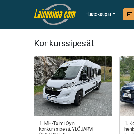
Huutokaupat
Konkurssipesät
1. MH-Toimi Oy:n
1. K
konkurssipesä, YLÖJÄRVI
henk