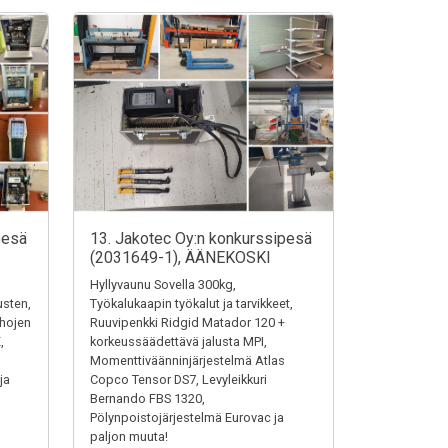
pesä
13. Jakotec Oy:n konkurssipesä
(2031649-1), ÄÄNEKOSKI
Hyllyvaunu Sovella 300kg,
austen,
Työkalukaapin työkalut ja tarvikkeet,
ehojen
Ruuvipenkki Ridgid Matador 120 +
,
korkeussäädettävä jalusta MPI,
Momenttiväänninjärjestelmä Atlas
ja
Copco Tensor DS7, Levyleikkuri
Bernando FBS 1320,
Pölynpoistojärjestelmä Eurovac ja
paljon muuta!