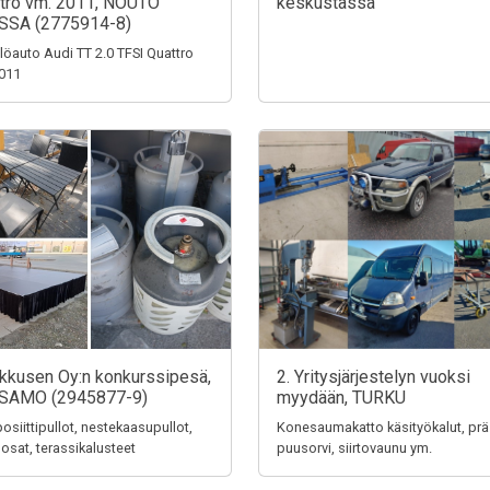
tro vm. 2011, NOUTO
keskustassa
SSA (2775914-8)
löauto Audi TT 2.0 TFSI Quattro
011
ikkusen Oy:n konkurssipesä,
2. Yritysjärjestelyn vuoksi
SAMO (2945877-9)
myydään, TURKU
siittipullot, nestekaasupullot,
Konesaumakatto käsityökalut, prä
 osat, terassikalusteet
puusorvi, siirtovaunu ym.