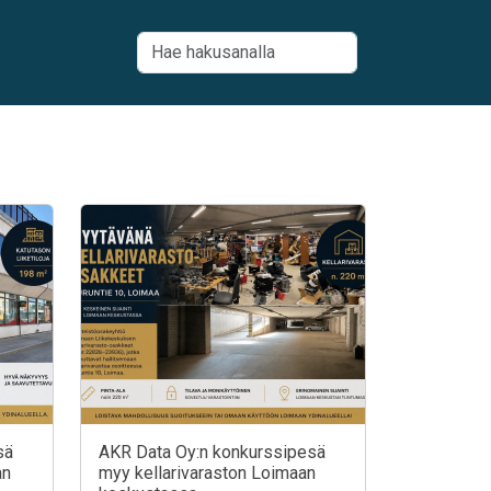
sä
AKR Data Oy:n konkurssipesä
an
myy kellarivaraston Loimaan