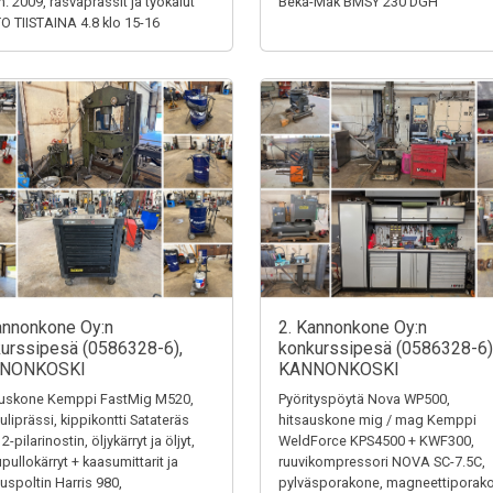
m. 2009, rasvaprässit ja työkalut
Beka-Mak BMSY 230 DGH
 TIISTAINA 4.8 klo 15-16
annonkone Oy:n
2. Kannonkone Oy:n
urssipesä (0586328-6),
konkurssipesä (0586328-6)
NONKOSKI
KANNONKOSKI
auskone Kemppi FastMig M520,
Pyörityspöytä Nova WP500,
uliprässi, kippikontti Satateräs
hitsauskone mig / mag Kemppi
2-pilarinostin, öljykärryt ja öljyt,
WeldForce KPS4500 + KWF300,
pullokärryt + kaasumittarit ja
ruuvikompressori NOVA SC-7.5C,
auspoltin Harris 980,
pylväsporakone, magneettiporak