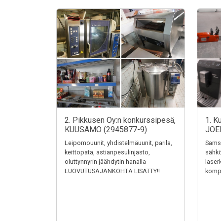
2. Pikkusen Oy:n konkurssipesä,
1. K
KUUSAMO (2945877-9)
JOE
Leipomouunit, yhdistelmäuunit, parila,
Samsu
keittopata, astianpesulinjasto,
sähkö
oluttynnyrin jäähdytin hanalla
laser
LUOVUTUSAJANKOHTA LISÄTTY!!
kompr