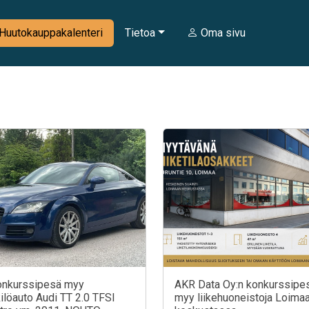
Huutokauppakalenteri
Tietoa
Oma sivu
onkurssipesä myy
AKR Data Oy:n konkurssipe
ilöauto Audi TT 2.0 TFSI
myy liikehuoneistoja Loima