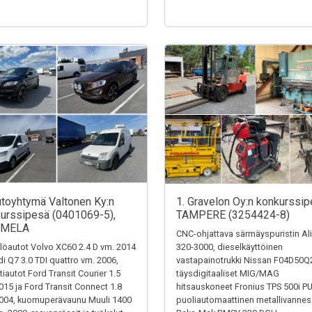
utoyhtymä Valtonen Ky:n
1. Gravelon Oy:n konkurssip
urssipesä (0401069-5),
TAMPERE (3254424-8)
MELA
CNC-ohjattava särmäyspuristin Al
löautot Volvo XC60 2.4 D vm. 2014
320-3000, dieselkäyttöinen
di Q7 3.0 TDI quattro vm. 2006,
vastapainotrukki Nissan F04D50Q
tiautot Ford Transit Courier 1.5
täysdigitaaliset MIG/MAG
015 ja Ford Transit Connect 1.8
hitsauskoneet Fronius TPS 500i P
004, kuomuperävaunu Muuli 1400
puoliautomaattinen metallivanne