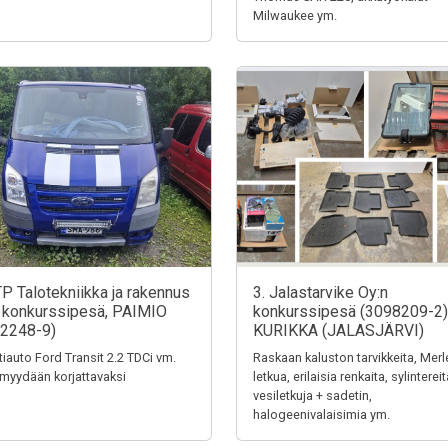
Milwaukee ym.
TP Talotekniikka ja rakennus
3. Jalastarvike Oy:n
 konkurssipesä, PAIMIO
konkurssipesä (3098209-2)
2248-9)
KURIKKA (JALASJÄRVI)
tiauto Ford Transit 2.2 TDCi vm.
Raskaan kaluston tarvikkeita, Merl
myydään korjattavaksi
letkua, erilaisia renkaita, sylintereit
vesiletkuja + sadetin,
halogeenivalaisimia ym.