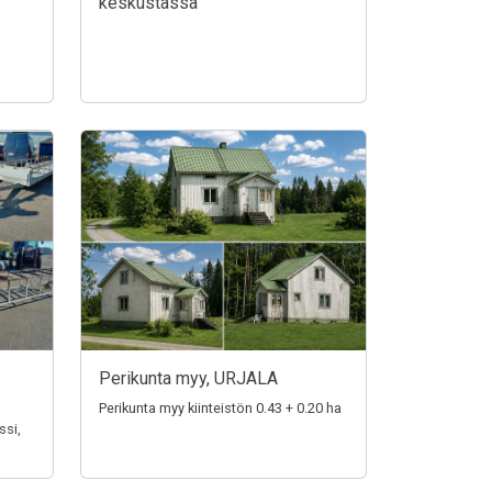
keskustassa
Perikunta myy, URJALA
Perikunta myy kiinteistön 0.43 + 0.20 ha
ssi,