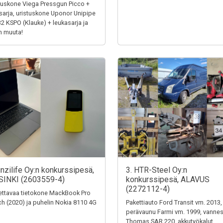
tuskone Viega Pressgun Picco +
sarja, uristuskone Uponor Unipipe
32 KSPO (Klauke) + leukasarja ja
n muuta!
unzilife Oy:n konkurssipesä,
3. HTR-Steel Oy:n
SINKI (2603559-4)
konkurssipesä, ALAVUS
(2272112-4)
ttavaa tietokone MackBook Pro
ch (2020) ja puhelin Nokia 8110 4G
Pakettiauto Ford Transit vm. 2013,
perävaunu Farmi vm. 1999, vanne
Thomas SAR 220, akkutyökalut