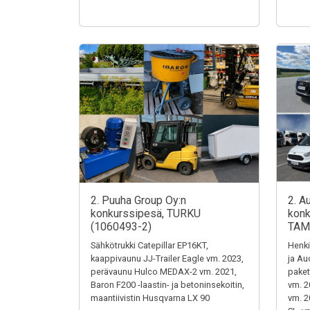
2. Puuha Group Oy:n
2. A
konkurssipesä, TURKU
konk
(1060493-2)
TAM
Sähkötrukki Catepillar EP16KT,
Henki
kaappivaunu JJ-Trailer Eagle vm. 2023,
ja Au
perävaunu Hulco MEDAX-2 vm. 2021,
paket
Baron F200 -laastin- ja betoninsekoitin,
vm. 2
maantiivistin Husqvarna LX 90
vm. 2