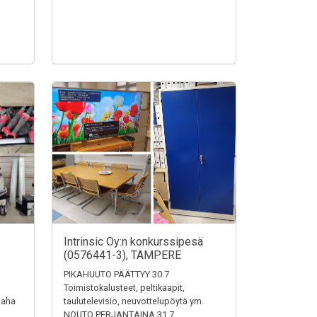
Intrinsic Oy:n konkurssipesä
(0576441-3), TAMPERE
PIKAHUUTO PÄÄTTYY 30.7
Toimistokalusteet, peltikaapit,
saha
taulutelevisio, neuvottelupöytä ym.
NOUTO PERJANTAINA 31.7