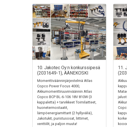
10. Jakotec Oy:n konkurssipesä
11. 
(2031649-1), ÄÄNEKOSKI
(20
Momenttiväänninjärjestelmä Atlas
Akkuv
Copco Power Focus 4000,
kappa
Akkumomenttiruuvinväännin Atlas
Matad
Copco BCP BL-6-106 18V 810W (3
jalus
kappaletta) + tarvikkeet Toimilaitteet,
Akkum
huonetermostaatit,
Copc
lämpöenergiamittarit (2 hyllyväliä),
kappa
Jakotukit, puristusosat, liittimet,
kork
venttiilit, ja paljon muuta!
kooon