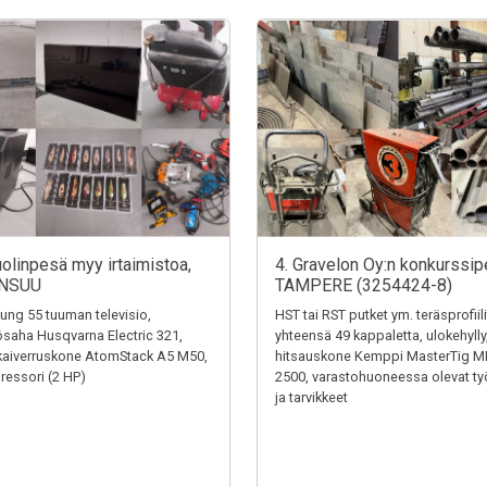
uolinpesä myy irtaimistoa,
4. Gravelon Oy:n konkurssip
NSUU
TAMPERE (3254424-8)
ng 55 tuuman televisio,
HST tai RST putket ym. teräsprofiili
saha Husqvarna Electric 321,
yhteensä 49 kappaletta, ulokehylly
kaiverruskone AtomStack A5 M50,
hitsauskone Kemppi MasterTig M
essori (2 HP)
2500, varastohuoneessa olevat ty
ja tarvikkeet