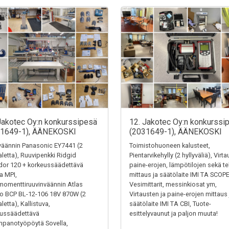
Jakotec Oy:n konkurssipesä
12. Jakotec Oy:n konkurssi
31649-1), ÄÄNEKOSKI
(2031649-1), ÄÄNEKOSKI
äännin Panasonic EY7441 (2
Toimistohuoneen kalusteet,
letta), Ruuvipenkki Ridgid
Pientarvikehylly (2 hyllyväliä), Virt
or 120 + korkeussäädettävä
paine-erojen, lämpötilojen sekä t
ta MPI,
mittaus ja säätölaite IMI TA SCOPE
omenttiruuvinväännin Atlas
Vesimittarit, messinkiosat ym,
o BCP BL-12-106 18V 870W (2
Virtausten ja paine-erojen mittaus 
letta), Kallistuva,
säätölaite IMI TA CBI, Tuote-
eussäädettävä
esittelyvaunut ja paljon muuta!
panotyöpöytä Sovella,