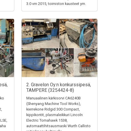
3.0 vm 2015, toimiston kausteet ym.
esä,
2. Gravelon Oy:n konkurssipesä,
TAMPERE (3254424-8)
iko
Manuaalinen kärkisorvi CA6240B
(Shenyang Machine Tool Works),
2,
kierrekone Ridgid 300 Compact,
kippikontit, plasmaleikkuri Lincoln
ULSE,
Electric Tomahawk 1538,
saha
automaattihitsausmaski Wurth Callisto