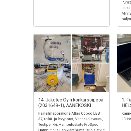
Puris
leuka
Mini 
paljo
14. Jakotec Oy:n konkurssipesä
1. F
(2031649-1), ÄÄNEKOSKI
HEL
Paineilmaporakone Atlas Copco LBB
Kanne
37, reikä- ja levyporat, Vannekelavaunu,
13-in
Testipenkki, Hamputuslaite ProSpec
Hamputin ja Läpivientikumit, suojaletkut