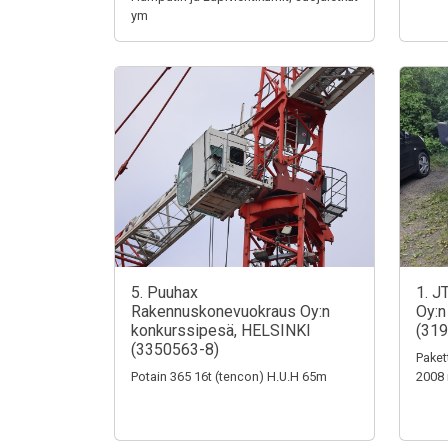
ym
5. Puuhax
1. J
Rakennuskonevuokraus Oy:n
Oy:n
konkurssipesä, HELSINKI
(319
(3350563-8)
Paket
Potain 365 16t (tencon) H.U.H 65m
2008 