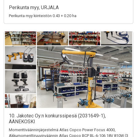
Perikunta myy, URJALA
Perikunta myy kiinteistön 0.43 + 0.20 ha
10. Jakotec Oy:n konkurssipesä (2031649-1),
ÄÄNEKOSKI
Momenttiväänninjärjestelmä Atlas Copco Power Focus 4000,
Akkumomenttiruuvinväännin Atlas Copco BCP BL-6-106 18V 810W (3