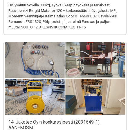
Hyllyvaunu Sovella 300kg, Työkalukaapin työkalut ja tarvikkeet,
Ruuvipenkki Ridgid Matador 120 + korkeussäädettävä jalusta MPI,
Momenttiväänninjärjestelmä Atlas Copco Tensor DS7, Levyleikkuri
Bernando FBS 1320, Pölynpoistojärjestelmä Eurovac ja paljon
muuta! NOUTO 12.8 KESKIVIIKKONA KLO 11-15
14. Jakotec Oy:n konkurssipesä (2031649-1),
ÄÄNEKOSKI