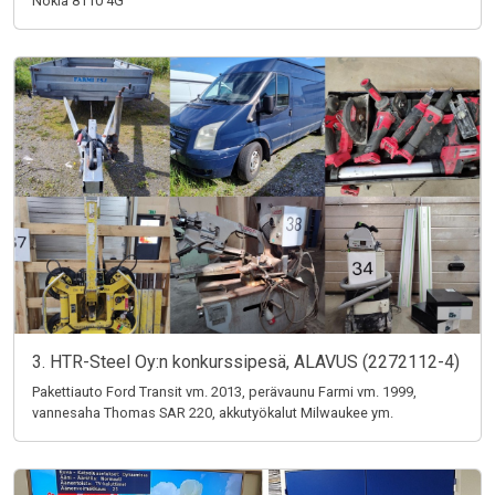
Nokia 8110 4G
3. HTR-Steel Oy:n konkurssipesä, ALAVUS (2272112-4)
Pakettiauto Ford Transit vm. 2013, perävaunu Farmi vm. 1999,
vannesaha Thomas SAR 220, akkutyökalut Milwaukee ym.