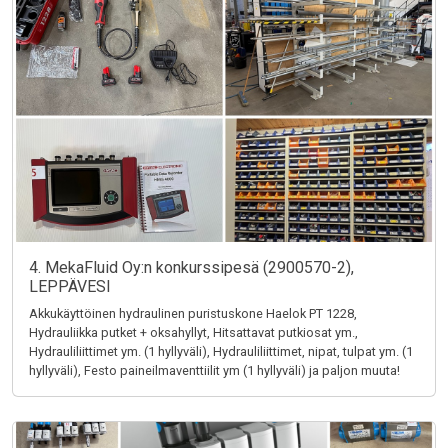
4. MekaFluid Oy:n konkurssipesä (2900570-2),
LEPPÄVESI
Akkukäyttöinen hydraulinen puristuskone Haelok PT 1228,
Hydrauliikka putket + oksahyllyt, Hitsattavat putkiosat ym.,
Hydrauliliittimet ym. (1 hyllyväli), Hydrauliliittimet, nipat, tulpat ym. (1
hyllyväli), Festo paineilmaventtiilit ym (1 hyllyväli) ja paljon muuta!