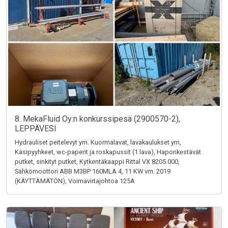
8. MekaFluid Oy:n konkurssipesä (2900570-2),
LEPPÄVESI
Hydrauliset peitelevyt ym. Kuormalavat, lavakaulukset ym,
Käsipyyhkeet, wc-paperit ja roskapussit (1 lava), Haponkestävät
putket, sinkityt putket, Kytkentäkaappi Rittal VX 8205.000,
Sähkömoottori ABB M3BP 160MLA 4, 11 KW vm. 2019
(KÄYTTÄMÄTÖN), Voimavirtajohtoa 125A