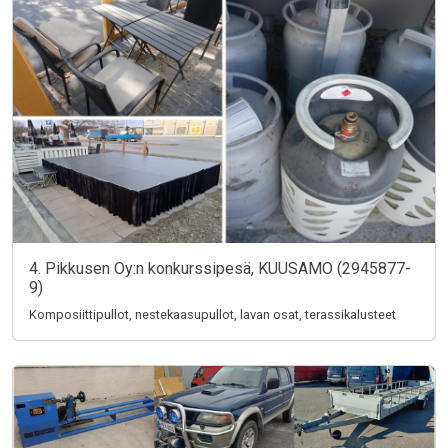
4. Pikkusen Oy:n konkurssipesä, KUUSAMO (2945877-
9)
Komposiittipullot, nestekaasupullot, lavan osat, terassikalusteet