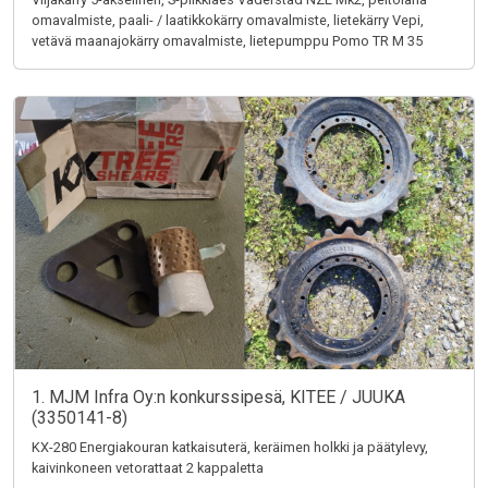
omavalmiste, paali- / laatikkokärry omavalmiste, lietekärry Vepi,
vetävä maanajokärry omavalmiste, lietepumppu Pomo TR M 35
1. MJM Infra Oy:n konkurssipesä, KITEE / JUUKA
(3350141-8)
KX-280 Energiakouran katkaisuterä, keräimen holkki ja päätylevy,
kaivinkoneen vetorattaat 2 kappaletta