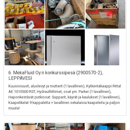
6. MekaFluid Oy:n konkurssipesä (2900570-2),
LEPPÄVESI
Kuusioruuvit, aluslevyt ja mutterit (1 lavallinen), Kytkentäkaappi Rittal
AE 1010500 RST, Hydraulliittimet, osat ym. Parker (1 lavallinen),
Haponkestävät putkiosat: Supparit, käyrät ja kaulukset (1 lavallinen),
Kaapelikelat 9 kappaletta + lavallinen sekalaisia kaapeleita ja paljon
muuta!