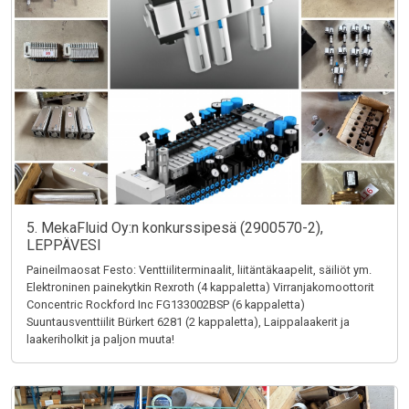
5. MekaFluid Oy:n konkurssipesä (2900570-2),
LEPPÄVESI
Paineilmaosat Festo: Venttiiliterminaalit, liitäntäkaapelit, säiliöt ym.
Elektroninen painekytkin Rexroth (4 kappaletta) Virranjakomoottorit
Concentric Rockford Inc FG133002BSP (6 kappaletta)
Suuntausventtiilit Bürkert 6281 (2 kappaletta), Laippalaakerit ja
laakeriholkit ja paljon muuta!