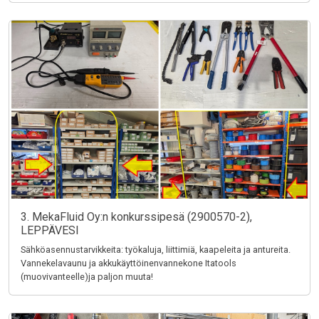
3. MekaFluid Oy:n konkurssipesä (2900570-2),
LEPPÄVESI
Sähköasennustarvikkeita: työkaluja, liittimiä, kaapeleita ja antureita.
Vannekelavaunu ja akkukäyttöinenvannekone Itatools
(muovivanteelle)ja paljon muuta!