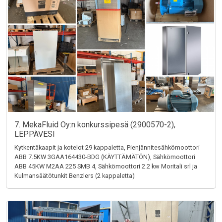
7. MekaFluid Oy:n konkurssipesä (2900570-2),
LEPPÄVESI
Kytkentäkaapit ja kotelot 29 kappaletta, Pienjännitesähkömoottori
ABB 7.5KW 3GAA164430-BDG (KÄYTTÄMÄTÖN), Sähkömoottori
ABB 45KW M2AA 225 SMB 4, Sähkömoottori 2.2 kw Moritali srl ja
Kulmansäätötunkit Benzlers (2 kappaletta)