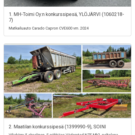
1. MH-Toimi Oy:n konkurssipesä, YLÖJÄRVI (1060218-
7)
Matkailuauto Carado Capron CVE600 vm. 2024
2. Maatilan konkurssipesä (1399990-9), SOINI
Viljakärry 5-akselinen, S-piikkiäes Väderstad NZE Mk2, peltolana