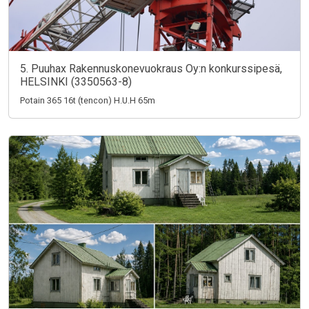
5. Puuhax Rakennuskonevuokraus Oy:n konkurssipesä,
HELSINKI (3350563-8)
Potain 365 16t (tencon) H.U.H 65m