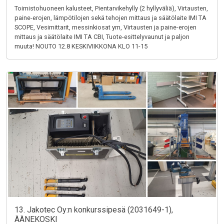
Toimistohuoneen kalusteet, Pientarvikehylly (2 hyllyväliä), Virtausten,
paine-erojen, lämpötilojen sekä tehojen mittaus ja säätölaite IMI TA
SCOPE, Vesimittarit, messinkiosat ym, Virtausten ja paine-erojen
mittaus ja säätölaite IMI TA CBI, Tuote-esittelyvaunut ja paljon
muuta! NOUTO 12.8 KESKIVIIKKONA KLO 11-15
13. Jakotec Oy:n konkurssipesä (2031649-1),
ÄÄNEKOSKI