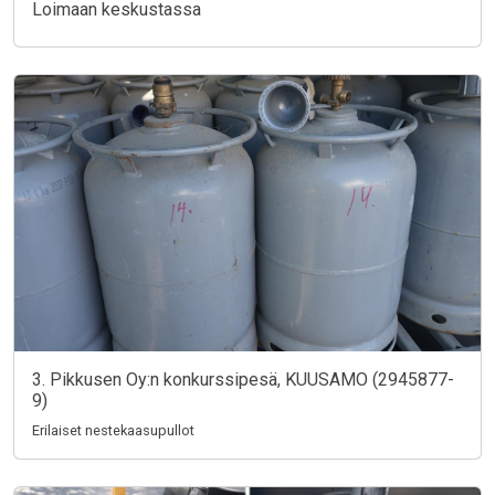
Loimaan keskustassa
3. Pikkusen Oy:n konkurssipesä, KUUSAMO (2945877-
9)
Erilaiset nestekaasupullot