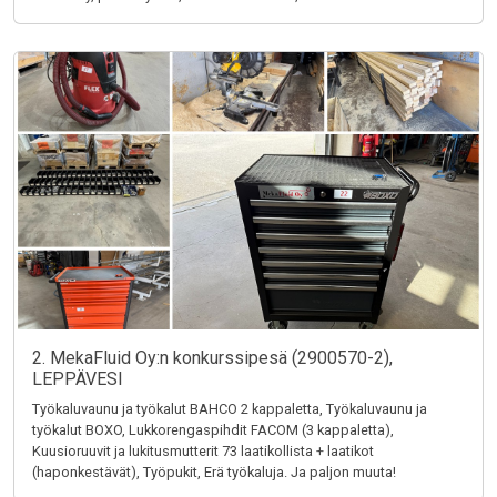
2. MekaFluid Oy:n konkurssipesä (2900570-2),
LEPPÄVESI
Työkaluvaunu ja työkalut BAHCO 2 kappaletta, Työkaluvaunu ja
työkalut BOXO, Lukkorengaspihdit FACOM (3 kappaletta),
Kuusioruuvit ja lukitusmutterit 73 laatikollista + laatikot
(haponkestävät), Työpukit, Erä työkaluja. Ja paljon muuta!