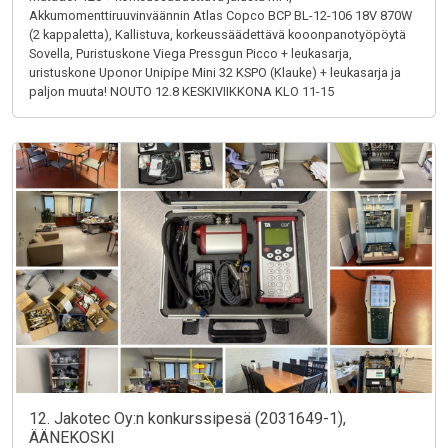
Akkumomenttiruuvinväännin Atlas Copco BCP BL-12-106 18V 870W
(2 kappaletta), Kallistuva, korkeussäädettävä kooonpanotyöpöytä
Sovella, Puristuskone Viega Pressgun Picco + leukasarja,
uristuskone Uponor Unipipe Mini 32 KSPO (Klauke) + leukasarja ja
paljon muuta! NOUTO 12.8 KESKIVIIKKONA KLO 11-15
12. Jakotec Oy:n konkurssipesä (2031649-1),
ÄÄNEKOSKI