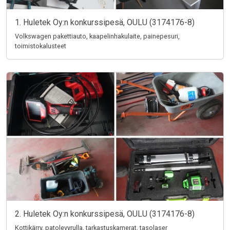
1. Huletek Oy:n konkurssipesä, OULU (3174176-8)
Volkswagen pakettiauto, kaapelinhakulaite, painepesuri,
toimistokalusteet
2. Huletek Oy:n konkurssipesä, OULU (3174176-8)
Kottikärry, patolevyrulla, tarkastuskamerat, tasolaser