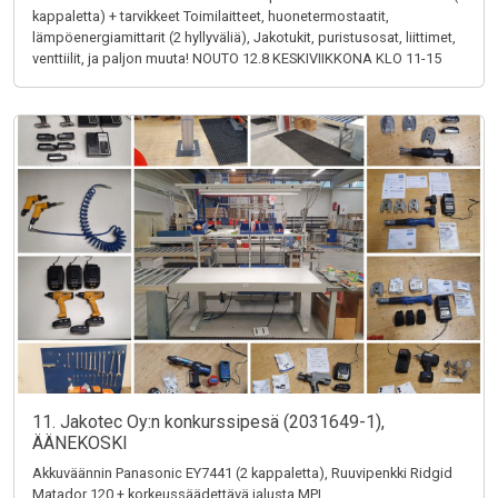
kappaletta) + tarvikkeet Toimilaitteet, huonetermostaatit,
lämpöenergiamittarit (2 hyllyväliä), Jakotukit, puristusosat, liittimet,
venttiilit, ja paljon muuta! NOUTO 12.8 KESKIVIIKKONA KLO 11-15
11. Jakotec Oy:n konkurssipesä (2031649-1),
ÄÄNEKOSKI
Akkuväännin Panasonic EY7441 (2 kappaletta), Ruuvipenkki Ridgid
Matador 120 + korkeussäädettävä jalusta MPI,