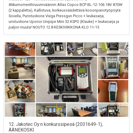
Akkumomenttiruuvinväännin Atlas Copco BCP BL-12-106 18V 870W
(2 kappaletta), Kallistuva, korkeussäädettävä kooonpanotyöpöytä
Sovella, Puristuskone Viega Pressgun Picco + leukasarja,
uristuskone Uponor Unipipe Mini 32 KSPO (Klauke) + leukasarja ja
paljon muuta! NOUTO 12.8 KESKIVIIKKONA KLO 11-15
12. Jakotec Oy:n konkurssipesä (2031649-1),
ÄÄNEKOSKI