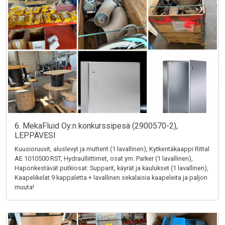
6. MekaFluid Oy:n konkurssipesä (2900570-2),
LEPPÄVESI
Kuusioruuvit, aluslevyt ja mutterit (1 lavallinen), Kytkentäkaappi Rittal
AE 1010500 RST, Hydraulliittimet, osat ym. Parker (1 lavallinen),
Haponkestävät putkiosat: Supparit, käyrät ja kaulukset (1 lavallinen),
Kaapelikelat 9 kappaletta + lavallinen sekalaisia kaapeleita ja paljon
muuta!