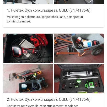
1. Huletek Oy:n konkurssipesä, OULU (3174176-8)
Volkswagen pakettiauto, kaapelinhakulaite, painepesuri,
toimistokalusteet
2. Huletek Oy:n konkurssipesä, OULU (3174176-8)
Kottikärry, patolevyrulla, tarkastuskamerat, tasolaser