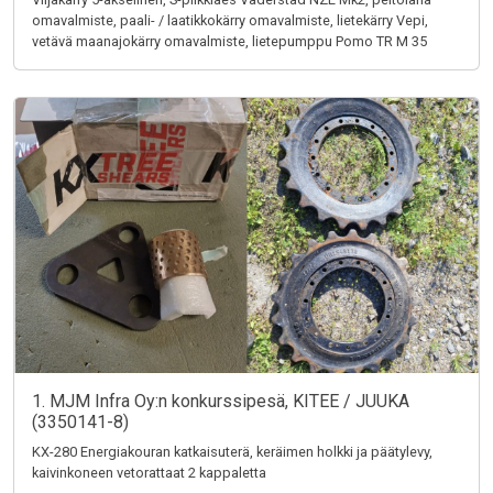
omavalmiste, paali- / laatikkokärry omavalmiste, lietekärry Vepi,
vetävä maanajokärry omavalmiste, lietepumppu Pomo TR M 35
1. MJM Infra Oy:n konkurssipesä, KITEE / JUUKA
(3350141-8)
KX-280 Energiakouran katkaisuterä, keräimen holkki ja päätylevy,
kaivinkoneen vetorattaat 2 kappaletta