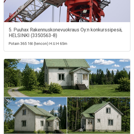
5. Puuhax Rakennuskonevuokraus Oy:n konkurssipesä,
HELSINKI (3350563-8)
Potain 365 16t (tencon) H.U.H 65m