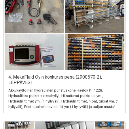
4. MekaFluid Oy:n konkurssipesä (2900570-2),
LEPPÄVESI
Akkukäyttöinen hydraulinen puristuskone Haelok PT 1228,
Hydrauliikka putket + oksahyllyt, Hitsattavat putkiosat ym.,
Hydrauliliittimet ym. (1 hyllyväli), Hydrauliliittimet, nipat, tulpat ym. (1
hyllyväli), Festo paineilmaventtiilit ym (1 hyllyväli) ja paljon muuta!