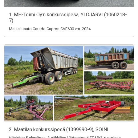
1. MH-Toimi Oy:n konkurssipesä, YLÖJÄRVI (1060218-
7)
Matkailuauto Carado Capron CVE600 vm. 2024
2. Maatilan konkurssipesä (1399990-9), SOINI
Viljakärry 5-akselinen, S-piikkiäes Väderstad NZE Mk2, peltolana