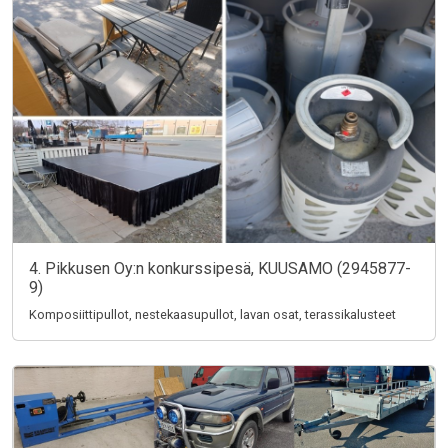
4. Pikkusen Oy:n konkurssipesä, KUUSAMO (2945877-
9)
Komposiittipullot, nestekaasupullot, lavan osat, terassikalusteet