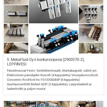
5. MekaFluid Oy:n konkurssipesä (2900570-2),
LEPPÄVESI
Paineilmaosat Festo: Venttiiliterminaalit, liitäntäkaapelit, säiliöt ym.
Elektroninen painekytkin Rexroth (4 kappaletta) Virranjakomoottorit
Concentric Rockford Inc FG133002BSP (6 kappaletta)
Suuntausventtiilit Bürkert 6281 (2 kappaletta), Laippalaakerit ja
laakeriholkit ja paljon muuta!