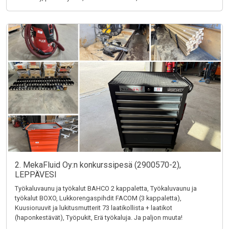
2. MekaFluid Oy:n konkurssipesä (2900570-2),
LEPPÄVESI
Työkaluvaunu ja työkalut BAHCO 2 kappaletta, Työkaluvaunu ja
työkalut BOXO, Lukkorengaspihdit FACOM (3 kappaletta),
Kuusioruuvit ja lukitusmutterit 73 laatikollista + laatikot
(haponkestävät), Työpukit, Erä työkaluja. Ja paljon muuta!