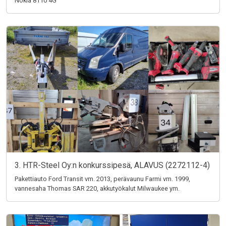
Nokia 8110 4G
3. HTR-Steel Oy:n konkurssipesä, ALAVUS (2272112-4)
Pakettiauto Ford Transit vm. 2013, perävaunu Farmi vm. 1999,
vannesaha Thomas SAR 220, akkutyökalut Milwaukee ym.