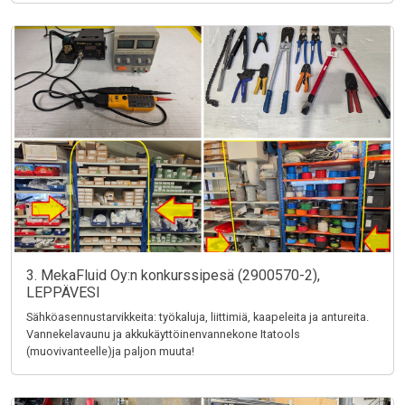
3. MekaFluid Oy:n konkurssipesä (2900570-2),
LEPPÄVESI
Sähköasennustarvikkeita: työkaluja, liittimiä, kaapeleita ja antureita.
Vannekelavaunu ja akkukäyttöinenvannekone Itatools
(muovivanteelle)ja paljon muuta!