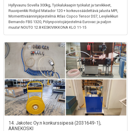
Hyllyvaunu Sovella 300kg, Työkalukaapin työkalut ja tarvikkeet,
Ruuvipenkki Ridgid Matador 120 + korkeussäädettävä jalusta MPI,
Momenttiväänninjärjestelmä Atlas Copco Tensor DS7, Levyleikkuri
Bernando FBS 1320, Pölynpoistojärjestelmä Eurovac ja paljon
muuta! NOUTO 12.8 KESKIVIIKKONA KLO 11-15
14. Jakotec Oy:n konkurssipesä (2031649-1),
ÄÄNEKOSKI