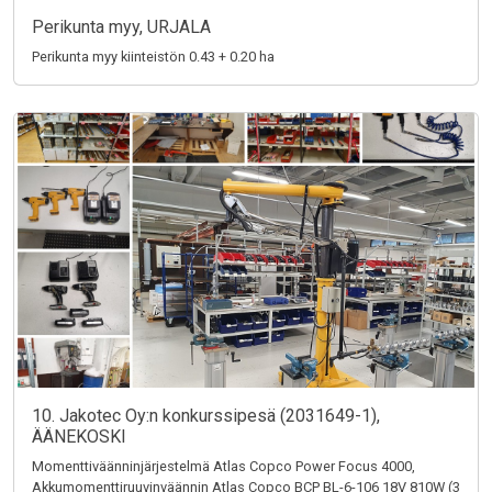
Perikunta myy, URJALA
Perikunta myy kiinteistön 0.43 + 0.20 ha
10. Jakotec Oy:n konkurssipesä (2031649-1),
ÄÄNEKOSKI
Momenttiväänninjärjestelmä Atlas Copco Power Focus 4000,
Akkumomenttiruuvinväännin Atlas Copco BCP BL-6-106 18V 810W (3