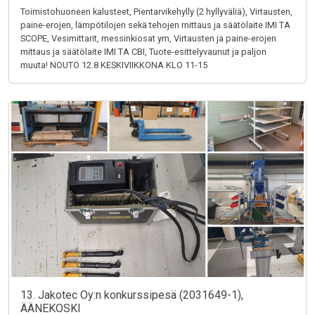
Toimistohuoneen kalusteet, Pientarvikehylly (2 hyllyväliä), Virtausten,
paine-erojen, lämpötilojen sekä tehojen mittaus ja säätölaite IMI TA
SCOPE, Vesimittarit, messinkiosat ym, Virtausten ja paine-erojen
mittaus ja säätölaite IMI TA CBI, Tuote-esittelyvaunut ja paljon
muuta! NOUTO 12.8 KESKIVIIKKONA KLO 11-15
13. Jakotec Oy:n konkurssipesä (2031649-1),
ÄÄNEKOSKI