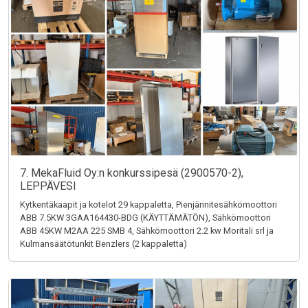
7. MekaFluid Oy:n konkurssipesä (2900570-2),
LEPPÄVESI
Kytkentäkaapit ja kotelot 29 kappaletta, Pienjännitesähkömoottori
ABB 7.5KW 3GAA164430-BDG (KÄYTTÄMÄTÖN), Sähkömoottori
ABB 45KW M2AA 225 SMB 4, Sähkömoottori 2.2 kw Moritali srl ja
Kulmansäätötunkit Benzlers (2 kappaletta)