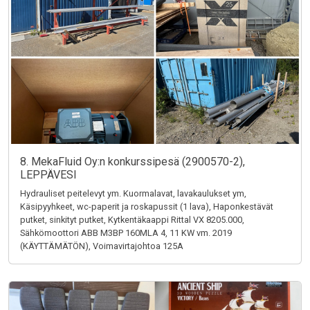
8. MekaFluid Oy:n konkurssipesä (2900570-2),
LEPPÄVESI
Hydrauliset peitelevyt ym. Kuormalavat, lavakaulukset ym,
Käsipyyhkeet, wc-paperit ja roskapussit (1 lava), Haponkestävät
putket, sinkityt putket, Kytkentäkaappi Rittal VX 8205.000,
Sähkömoottori ABB M3BP 160MLA 4, 11 KW vm. 2019
(KÄYTTÄMÄTÖN), Voimavirtajohtoa 125A