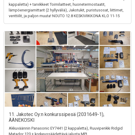
kappaletta) + tarvikkeet Toimilaitteet, huonetermostaatit,
lämpöenergiamittarit (2 hyllyväliä), Jakotukit, puristusosat, liittimet,
venttiilit, ja paljon muuta! NOUTO 12.8 KESKIVIIKKONA KLO 11-15
11. Jakotec Oy:n konkurssipesä (2031649-1),
ÄÄNEKOSKI
Akkuväännin Panasonic EY7441 (2 kappaletta), Ruuvipenkki Ridgid
Matador 120 + korkeussäädettävä jalusta MPI,