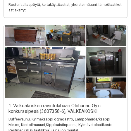
Rosterisallaspöytä, kertakäyttöastiat, yhdistelmäuuni, lämpölaatikot,
astiakärryt
1. Valkeakosken ravintolabaari Olohuone Oy:n
konkurssipesä (3607358-6), VALKEAKOSKI
Buffeevaunu, Kylmäkaappi ggmgastro, Lämpöhaude/kaappi
Metos, Kiertoilmauuni,Kippipaistinpannu, Kylmävetolaatikosto
Restmec OU (8 laatikkoa) ja paljon muuta!