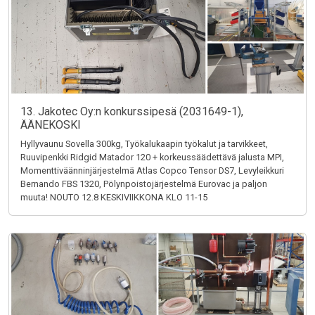
13. Jakotec Oy:n konkurssipesä (2031649-1),
ÄÄNEKOSKI
Hyllyvaunu Sovella 300kg, Työkalukaapin työkalut ja tarvikkeet,
Ruuvipenkki Ridgid Matador 120 + korkeussäädettävä jalusta MPI,
Momenttiväänninjärjestelmä Atlas Copco Tensor DS7, Levyleikkuri
Bernando FBS 1320, Pölynpoistojärjestelmä Eurovac ja paljon
muuta! NOUTO 12.8 KESKIVIIKKONA KLO 11-15