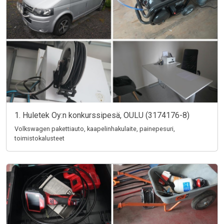
1. Huletek Oy:n konkurssipesä, OULU (3174176-8)
Volkswagen pakettiauto, kaapelinhakulaite, painepesuri,
toimistokalusteet