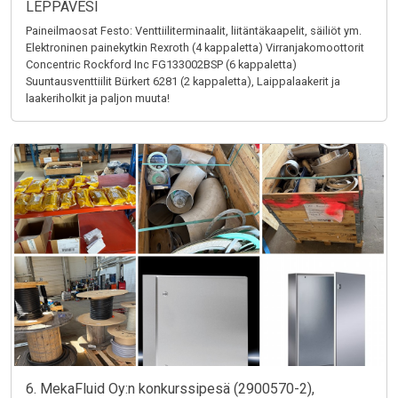
LEPPÄVESI
Paineilmaosat Festo: Venttiiliterminaalit, liitäntäkaapelit, säiliöt ym.
Elektroninen painekytkin Rexroth (4 kappaletta) Virranjakomoottorit
Concentric Rockford Inc FG133002BSP (6 kappaletta)
Suuntausventtiilit Bürkert 6281 (2 kappaletta), Laippalaakerit ja
laakeriholkit ja paljon muuta!
6. MekaFluid Oy:n konkurssipesä (2900570-2),