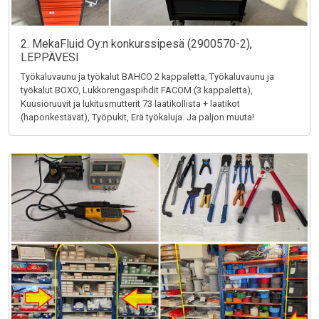
2. MekaFluid Oy:n konkurssipesä (2900570-2),
LEPPÄVESI
Työkaluvaunu ja työkalut BAHCO 2 kappaletta, Työkaluvaunu ja
työkalut BOXO, Lukkorengaspihdit FACOM (3 kappaletta),
Kuusioruuvit ja lukitusmutterit 73 laatikollista + laatikot
(haponkestävät), Työpukit, Erä työkaluja. Ja paljon muuta!