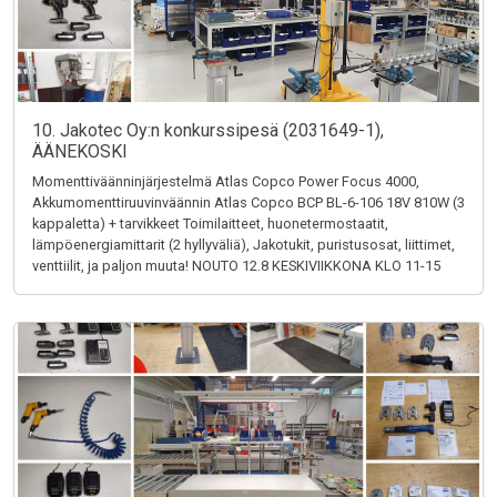
10. Jakotec Oy:n konkurssipesä (2031649-1),
ÄÄNEKOSKI
Momenttiväänninjärjestelmä Atlas Copco Power Focus 4000,
Akkumomenttiruuvinväännin Atlas Copco BCP BL-6-106 18V 810W (3
kappaletta) + tarvikkeet Toimilaitteet, huonetermostaatit,
lämpöenergiamittarit (2 hyllyväliä), Jakotukit, puristusosat, liittimet,
venttiilit, ja paljon muuta! NOUTO 12.8 KESKIVIIKKONA KLO 11-15