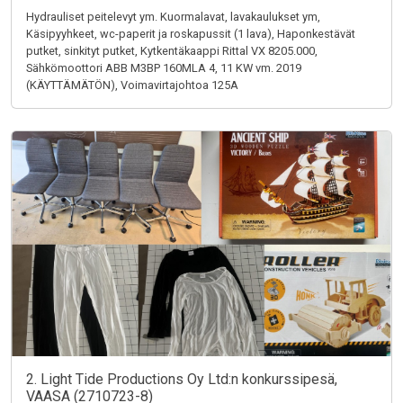
Hydrauliset peitelevyt ym. Kuormalavat, lavakaulukset ym,
Käsipyyhkeet, wc-paperit ja roskapussit (1 lava), Haponkestävät
putket, sinkityt putket, Kytkentäkaappi Rittal VX 8205.000,
Sähkömoottori ABB M3BP 160MLA 4, 11 KW vm. 2019
(KÄYTTÄMÄTÖN), Voimavirtajohtoa 125A
2. Light Tide Productions Oy Ltd:n konkurssipesä,
VAASA (2710723-8)