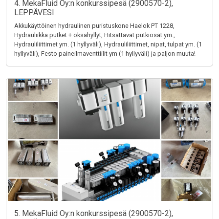
4. MekaFluid Oy:n konkurssipesä (2900570-2),
LEPPÄVESI
Akkukäyttöinen hydraulinen puristuskone Haelok PT 1228,
Hydrauliikka putket + oksahyllyt, Hitsattavat putkiosat ym.,
Hydrauliliittimet ym. (1 hyllyväli), Hydrauliliittimet, nipat, tulpat ym. (1
hyllyväli), Festo paineilmaventtiilit ym (1 hyllyväli) ja paljon muuta!
5. MekaFluid Oy:n konkurssipesä (2900570-2),