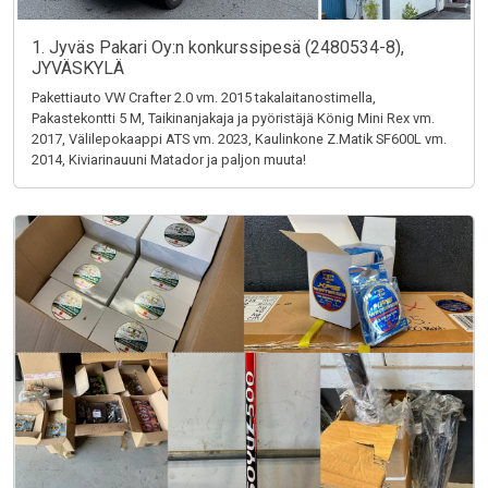
1. Jyväs Pakari Oy:n konkurssipesä (2480534-8),
JYVÄSKYLÄ
Pakettiauto VW Crafter 2.0 vm. 2015 takalaitanostimella,
Pakastekontti 5 M, Taikinanjakaja ja pyöristäjä König Mini Rex vm.
2017, Välilepokaappi ATS vm. 2023, Kaulinkone Z.Matik SF600L vm.
2014, Kiviarinauuni Matador ja paljon muuta!