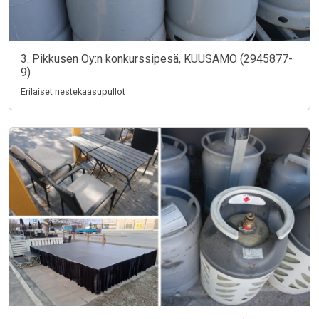
3. Pikkusen Oy:n konkurssipesä, KUUSAMO (2945877-
9)
Erilaiset nestekaasupullot