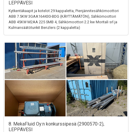
LEPPÄVESI
Kytkentäkaapit ja kotelot 29 kappaletta, Pienjännitesähkömoottori
ABB 7.5KW 3GAA164430-BDG (KÄYTTÄMÄTÖN), Sähkömoottori
ABB 45KW M2AA 225 SMB 4, Sähkömoottori 2.2 kw Moritali srl ja
Kulmansäätötunkit Benzlers (2 kappaletta)
8. MekaFluid Oy:n konkurssipesä (2900570-2),
LEPPÄVESI