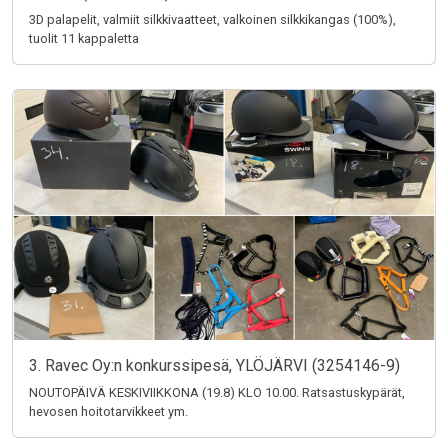
3D palapelit, valmiit silkkivaatteet, valkoinen silkkikangas (100%),
tuolit 11 kappaletta
3. Ravec Oy:n konkurssipesä, YLÖJÄRVI (3254146-9)
NOUTOPÄIVÄ KESKIVIIKKONA (19.8) KLO 10.00. Ratsastuskypärät,
hevosen hoitotarvikkeet ym.