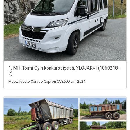
1. MH-Toimi Oy:n konkurssipesä, YLÖJÄRVI (1060218-
7)
Matkailuauto Carado Capron CVE600 vm. 2024