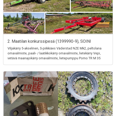
2. Maatilan konkurssipesä (1399990-9), SOINI
Viljakärry 5-akselinen, S-piikkiäes Väderstad NZE Mk2, peltolana
omavalmiste, paali- / laatikkokärry omavalmiste, lietekärry Vepi,
vetävä maanajokärry omavalmiste, lietepumppu Pomo TR M 35