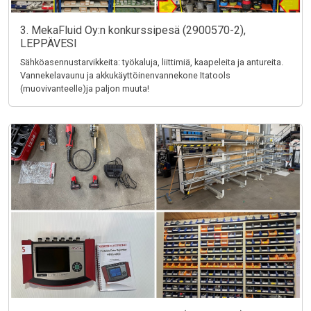
3. MekaFluid Oy:n konkurssipesä (2900570-2),
LEPPÄVESI
Sähköasennustarvikkeita: työkaluja, liittimiä, kaapeleita ja antureita.
Vannekelavaunu ja akkukäyttöinenvannekone Itatools
(muovivanteelle)ja paljon muuta!