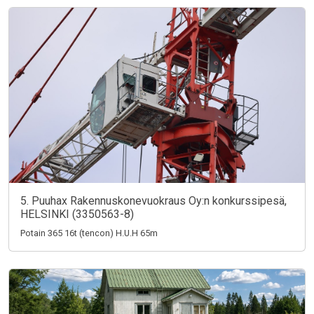
5. Puuhax Rakennuskonevuokraus Oy:n konkurssipesä,
HELSINKI (3350563-8)
Potain 365 16t (tencon) H.U.H 65m