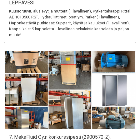
LEPPÄVESI
Kuusioruuvit, aluslevyt ja mutterit (1 lavallinen), Kytkentäkaappi Rittal
AE 1010500 RST, Hydraulliittimet, osat ym. Parker (1 lavallinen),
Haponkestävät putkiosat: Supparit, käyrät ja kaulukset (1 lavallinen),
Kaapelikelat 9 kappaletta + lavallinen sekalaisia kaapeleita ja paljon
muuta!
7. MekaFluid Oy:n konkurssipesä (2900570-2),