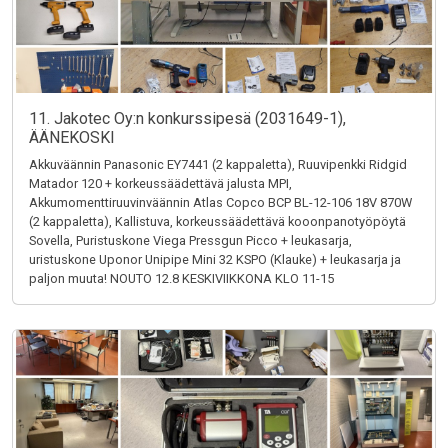
11. Jakotec Oy:n konkurssipesä (2031649-1),
ÄÄNEKOSKI
Akkuväännin Panasonic EY7441 (2 kappaletta), Ruuvipenkki Ridgid
Matador 120 + korkeussäädettävä jalusta MPI,
Akkumomenttiruuvinväännin Atlas Copco BCP BL-12-106 18V 870W
(2 kappaletta), Kallistuva, korkeussäädettävä kooonpanotyöpöytä
Sovella, Puristuskone Viega Pressgun Picco + leukasarja,
uristuskone Uponor Unipipe Mini 32 KSPO (Klauke) + leukasarja ja
paljon muuta! NOUTO 12.8 KESKIVIIKKONA KLO 11-15