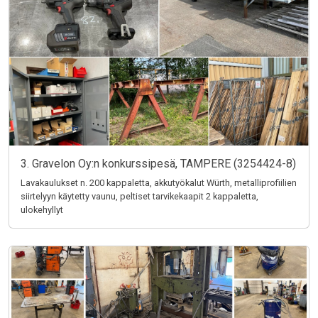
3. Gravelon Oy:n konkurssipesä, TAMPERE (3254424-8)
Lavakaulukset n. 200 kappaletta, akkutyökalut Würth, metalliprofiilien
siirtelyyn käytetty vaunu, peltiset tarvikekaapit 2 kappaletta,
ulokehyllyt