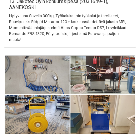
13. Jakotec Oy:n konkurssipesä (2031649-1),
ÄÄNEKOSKI
Hyllyvaunu Sovella 300kg, Työkalukaapin työkalut ja tarvikkeet,
Ruuvipenkki Ridgid Matador 120 + korkeussäädettävä jalusta MPI,
Momenttiväänninjärjestelmä Atlas Copco Tensor DS7, Levyleikkuri
Bernando FBS 1320, Pölynpoistojärjestelmä Eurovac ja paljon
muuta!