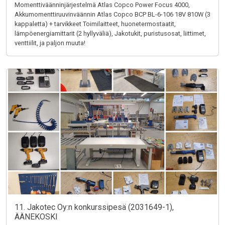
Momenttiväänninjärjestelmä Atlas Copco Power Focus 4000,
Akkumomenttiruuvinväännin Atlas Copco BCP BL-6-106 18V 810W (3
kappaletta) + tarvikkeet Toimilaitteet, huonetermostaatit,
lämpöenergiamittarit (2 hyllyväliä), Jakotukit, puristusosat, liittimet,
venttiilit, ja paljon muuta!
11. Jakotec Oy:n konkurssipesä (2031649-1),
ÄÄNEKOSKI