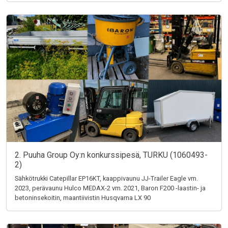
2. Puuha Group Oy:n konkurssipesä, TURKU (1060493-
2)
Sähkötrukki Catepillar EP16KT, kaappivaunu JJ-Trailer Eagle vm.
2023, perävaunu Hulco MEDAX-2 vm. 2021, Baron F200 -laastin- ja
betoninsekoitin, maantiivistin Husqvarna LX 90