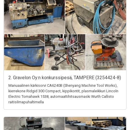
2. Gravelon Oy:n konkurssipesä, TAMPERE (3254424-8)
Manuaalinen kärkisorvi CA6240B (Shenyang Machine Tool Works),
kierrekone Ridgid 300 Compact, kippikontit, plasmaleikkuri Lincoln
Electric Tomahawk 1538, automaattihitsausmaski Wurth Callisto
raitisilmapuhaltimella