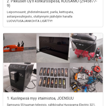
2. Pikkusen Oy:n konkurssipesä, KUUSAMO (2945877-
9)
Leipomouunit, yhdistelmäuunit, parila, keittopata,
astianpesulinjasto, oluttynnyrin jäähdytin hanalla
LUOVUTUSAJANKOHTA LISÄTTY!!
1. Kuolinpesä myy irtaimistoa, JOENSUU
Samsung 55 tuuman televisio, sähkösaha Husqvarna Electric 321,