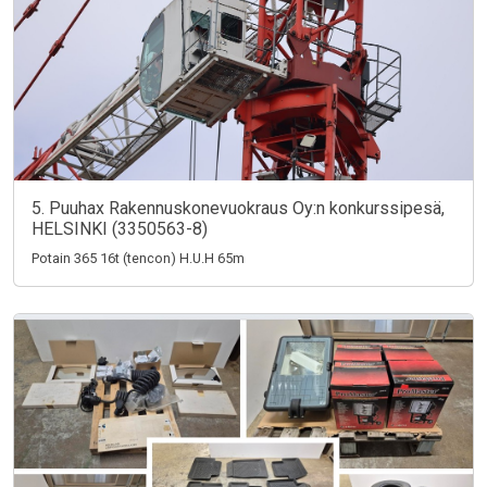
5. Puuhax Rakennuskonevuokraus Oy:n konkurssipesä,
HELSINKI (3350563-8)
Potain 365 16t (tencon) H.U.H 65m