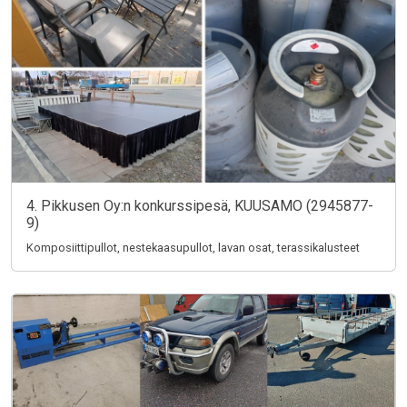
4. Pikkusen Oy:n konkurssipesä, KUUSAMO (2945877-
9)
Komposiittipullot, nestekaasupullot, lavan osat, terassikalusteet