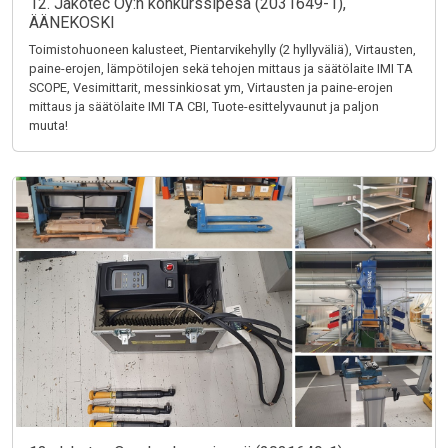
12. Jakotec Oy:n konkurssipesä (2031649-1),
ÄÄNEKOSKI
Toimistohuoneen kalusteet, Pientarvikehylly (2 hyllyväliä), Virtausten,
paine-erojen, lämpötilojen sekä tehojen mittaus ja säätölaite IMI TA
SCOPE, Vesimittarit, messinkiosat ym, Virtausten ja paine-erojen
mittaus ja säätölaite IMI TA CBI, Tuote-esittelyvaunut ja paljon
muuta!