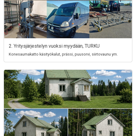
2. Yritysjärjestelyn vuoksi myydään, TURKU
Konesaumakatto käsityökalut, prässi, puusorvi, siirtovaunu ym.