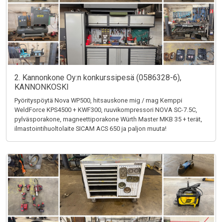
2. Kannonkone Oy:n konkurssipesä (0586328-6),
KANNONKOSKI
Pyörityspöytä Nova WP500, hitsauskone mig / mag Kemppi
WeldForce KPS4500 + KWF300, ruuvikompressori NOVA SC-7.5C,
pylväsporakone, magneettiporakone Würth Master MKB 35 + terät,
ilmastointihuoltolaite SICAM ACS 650 ja paljon muuta!