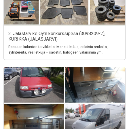
3. Jalastarvike Oy:n konkurssipesä (3098209-2),
KURIKKA (JALASJÄRVI)
Raskaan kaluston tarvikkeita, Merlett letkua, erilaisia renkaita,
sylintereitä, vesiletkuja + sadetin, halogeenivalaisimia ym.