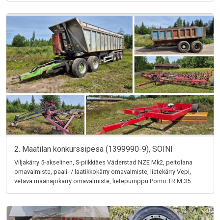
2. Maatilan konkurssipesä (1399990-9), SOINI
Viljakärry 5-akselinen, S-piikkiäes Väderstad NZE Mk2, peltolana
omavalmiste, paali- / laatikkokärry omavalmiste, lietekärry Vepi,
vetävä maanajokärry omavalmiste, lietepumppu Pomo TR M 35