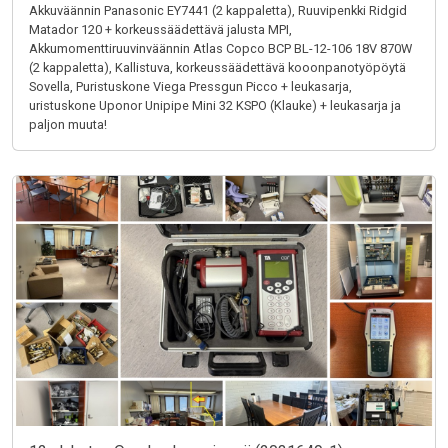
Akkuväännin Panasonic EY7441 (2 kappaletta), Ruuvipenkki Ridgid
Matador 120 + korkeussäädettävä jalusta MPI,
Akkumomenttiruuvinväännin Atlas Copco BCP BL-12-106 18V 870W
(2 kappaletta), Kallistuva, korkeussäädettävä kooonpanotyöpöytä
Sovella, Puristuskone Viega Pressgun Picco + leukasarja,
uristuskone Uponor Unipipe Mini 32 KSPO (Klauke) + leukasarja ja
paljon muuta!