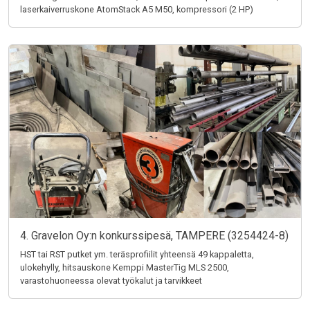
laserkaiverruskone AtomStack A5 M50, kompressori (2 HP)
4. Gravelon Oy:n konkurssipesä, TAMPERE (3254424-8)
HST tai RST putket ym. teräsprofiilit yhteensä 49 kappaletta,
ulokehylly, hitsauskone Kemppi MasterTig MLS 2500,
varastohuoneessa olevat työkalut ja tarvikkeet