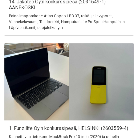
14. Jakotec Oy:n konkurssipesä (2031649-1),
ÄÄNEKOSKI
Paineilmaporakone Atlas Copco LBB 37, reikä- ja levyporat,
Vannekelavaunu, Testipenkki, Hamputuslaite ProSpec Hamputin ja
Läpivientikumit, suojaletkut ym
1. Funzilife Oy:n konkurssipesä, HELSINKI (2603559-4)
Kannettavaa tietokone MackBook Pro 13-inch (2020) ja puhelin