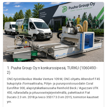
1. Puuha Group Oy:n konkurssipesä, TURKU (1060493-
2)
CNC-työstökeskus Weeke Venture 109 M, CNC-ohjattu Altendorf F45
liukupöytä-/formaattisaha, Pölyn- ja purunpoistosuodatin Coral
Eurofilter 300, alapöytäkatkaisusaha Reinhold Beck / Agazzani UTK
450, rullaradalla ja pituusvastejärjestelmällä, pakettiautot Fiat
Ducato 2.3 vm. 2018 ja Iveco 35S17 3.0 vm 2015, toimiston kausteet
ym.