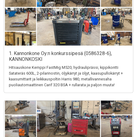
1. Kannonkone Oy:n konkurssipesä (0586328-6),
KANNONKOSKI
Hitsauskone Kemppi FastMig M520, hydrauliprässi, kippikontti
Satateräs 600L, 2-pilarinostin, öljykärryt ja öljyt, kaasupullokärryt +
kaasumittarit ja leikkauspoltin Harris 980, metallivannesaha
puoliautomaattinen Carif 320 BSA + rullarata ja paljon muuta!