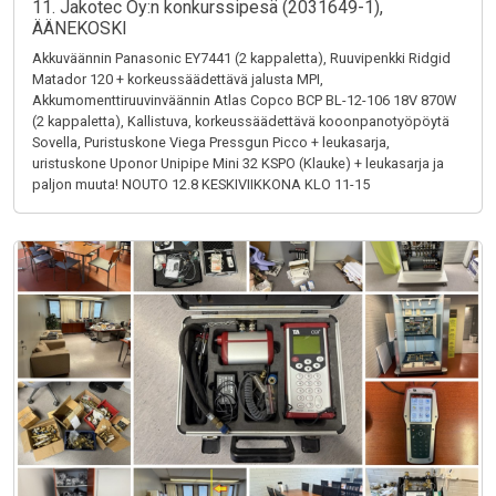
11. Jakotec Oy:n konkurssipesä (2031649-1),
ÄÄNEKOSKI
Akkuväännin Panasonic EY7441 (2 kappaletta), Ruuvipenkki Ridgid
Matador 120 + korkeussäädettävä jalusta MPI,
Akkumomenttiruuvinväännin Atlas Copco BCP BL-12-106 18V 870W
(2 kappaletta), Kallistuva, korkeussäädettävä kooonpanotyöpöytä
Sovella, Puristuskone Viega Pressgun Picco + leukasarja,
uristuskone Uponor Unipipe Mini 32 KSPO (Klauke) + leukasarja ja
paljon muuta! NOUTO 12.8 KESKIVIIKKONA KLO 11-15