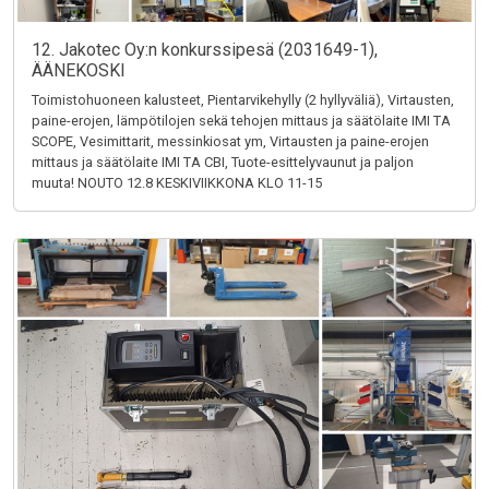
12. Jakotec Oy:n konkurssipesä (2031649-1),
ÄÄNEKOSKI
Toimistohuoneen kalusteet, Pientarvikehylly (2 hyllyväliä), Virtausten,
paine-erojen, lämpötilojen sekä tehojen mittaus ja säätölaite IMI TA
SCOPE, Vesimittarit, messinkiosat ym, Virtausten ja paine-erojen
mittaus ja säätölaite IMI TA CBI, Tuote-esittelyvaunut ja paljon
muuta! NOUTO 12.8 KESKIVIIKKONA KLO 11-15