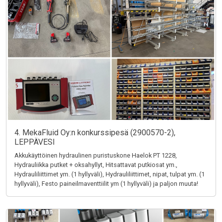
4. MekaFluid Oy:n konkurssipesä (2900570-2),
LEPPÄVESI
Akkukäyttöinen hydraulinen puristuskone Haelok PT 1228,
Hydrauliikka putket + oksahyllyt, Hitsattavat putkiosat ym.,
Hydrauliliittimet ym. (1 hyllyväli), Hydrauliliittimet, nipat, tulpat ym. (1
hyllyväli), Festo paineilmaventtiilit ym (1 hyllyväli) ja paljon muuta!