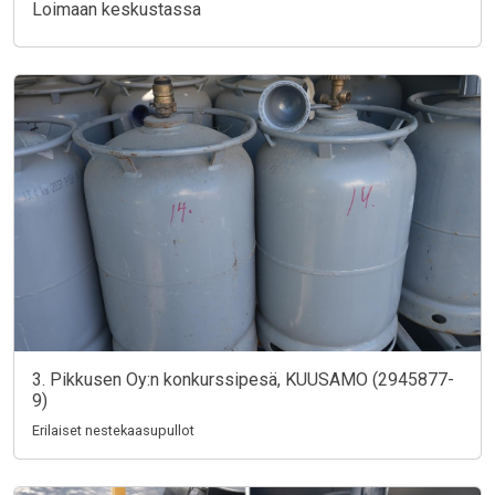
Loimaan keskustassa
3. Pikkusen Oy:n konkurssipesä, KUUSAMO (2945877-
9)
Erilaiset nestekaasupullot