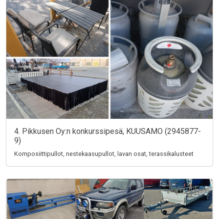
4. Pikkusen Oy:n konkurssipesä, KUUSAMO (2945877-
9)
Komposiittipullot, nestekaasupullot, lavan osat, terassikalusteet