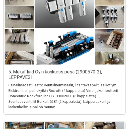
5. MekaFluid Oy:n konkurssipesä (2900570-2),
LEPPÄVESI
Paineilmaosat Festo: Venttiiliterminaalit, liitäntäkaapelit, säiliöt ym.
Elektroninen painekytkin Rexroth (4 kappaletta) Virranjakomoottorit
Concentric Rockford Inc FG133002BSP (6 kappaletta)
Suuntausventtiilit Bürkert 6281 (2 kappaletta), Laippalaakerit ja
laakeriholkit ja paljon muuta!