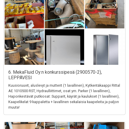
6. MekaFluid Oy:n konkurssipesä (2900570-2),
LEPPÄVESI
Kuusioruuvit, aluslevyt ja mutterit (1 lavallinen), Kytkentäkaappi Rittal
AE 1010500 RST, Hydraulliittimet, osat ym. Parker (1 lavallinen),
Haponkestävät putkiosat: Supparit, käyrät ja kaulukset (1 lavallinen),
Kaapelikelat 9 kappaletta + lavallinen sekalaisia kaapeleita ja paljon
muuta!