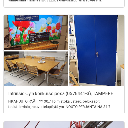
vannesaha Thomas SAR 220, akkutyökalut Milwaukee ym.
Intrinsic Oy:n konkurssipesä (0576441-3), TAMPERE
PIKAHUUTO PÄÄTTYY 30.7 Toimistokalusteet, peltikaapit,
taulutelevisio, neuvottelupöytä ym. NOUTO PERJANTAINA 31.7