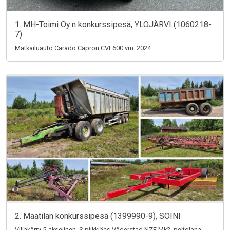
1. MH-Toimi Oy:n konkurssipesä, YLÖJÄRVI (1060218-
7)
Matkailuauto Carado Capron CVE600 vm. 2024
2. Maatilan konkurssipesä (1399990-9), SOINI
Viljakärry 5-akselinen, S-piikkiäes Väderstad NZE Mk2, peltolana