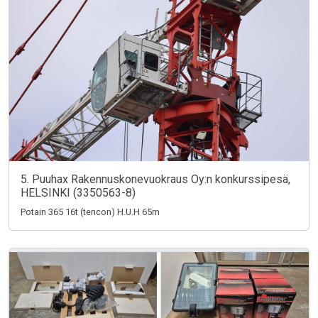
5. Puuhax Rakennuskonevuokraus Oy:n konkurssipesä,
HELSINKI (3350563-8)
Potain 365 16t (tencon) H.U.H 65m