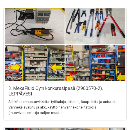
3. MekaFluid Oy:n konkurssipesä (2900570-2),
LEPPÄVESI
Sähköasennustarvikkeita: työkaluja, liittimiä, kaapeleita ja antureita.
Vannekelavaunu ja akkukäyttöinenvannekone Itatools
(muovivanteelle)ja paljon muuta!