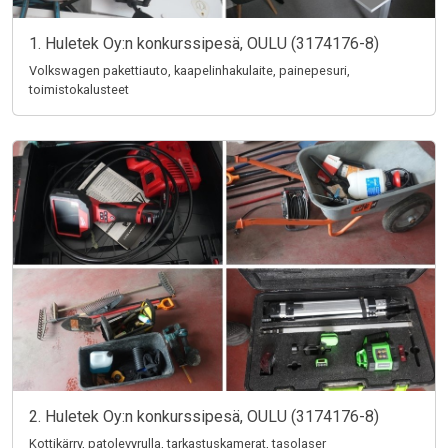
1. Huletek Oy:n konkurssipesä, OULU (3174176-8)
Volkswagen pakettiauto, kaapelinhakulaite, painepesuri,
toimistokalusteet
2. Huletek Oy:n konkurssipesä, OULU (3174176-8)
Kottikärry, patolevyrulla, tarkastuskamerat, tasolaser