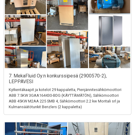
7. MekaFluid Oy:n konkurssipesä (2900570-2),
LEPPÄVESI
Kytkentäkaapit ja kotelot 29 kappaletta, Pienjännitesähkömoottori
ABB 7.5KW 3GAA164430-BDG (KÄYTTÄMÄTÖN), Sähkömoottori
ABB 45KW M2AA 225 SMB 4, Sähkömoottori 2.2 kw Moritali srl ja
Kulmansäätötunkit Benzlers (2 kappaletta)