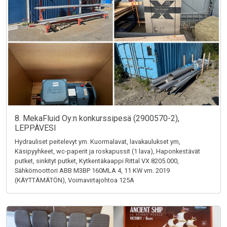
8. MekaFluid Oy:n konkurssipesä (2900570-2),
LEPPÄVESI
Hydrauliset peitelevyt ym. Kuormalavat, lavakaulukset ym,
Käsipyyhkeet, wc-paperit ja roskapussit (1 lava), Haponkestävät
putket, sinkityt putket, Kytkentäkaappi Rittal VX 8205.000,
Sähkömoottori ABB M3BP 160MLA 4, 11 KW vm. 2019
(KÄYTTÄMÄTÖN), Voimavirtajohtoa 125A