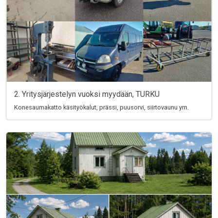
2. Yritysjärjestelyn vuoksi myydään, TURKU
Konesaumakatto käsityökalut, prässi, puusorvi, siirtovaunu ym.