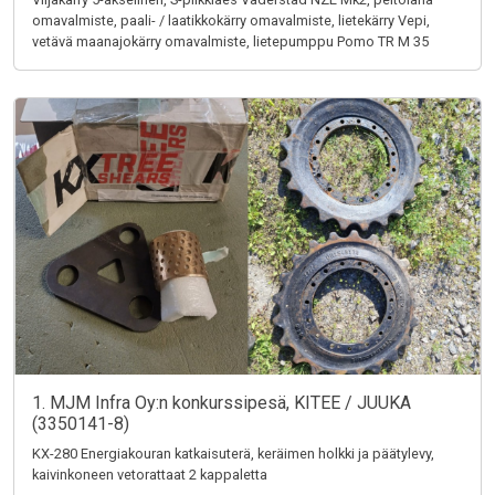
omavalmiste, paali- / laatikkokärry omavalmiste, lietekärry Vepi,
vetävä maanajokärry omavalmiste, lietepumppu Pomo TR M 35
1. MJM Infra Oy:n konkurssipesä, KITEE / JUUKA
(3350141-8)
KX-280 Energiakouran katkaisuterä, keräimen holkki ja päätylevy,
kaivinkoneen vetorattaat 2 kappaletta