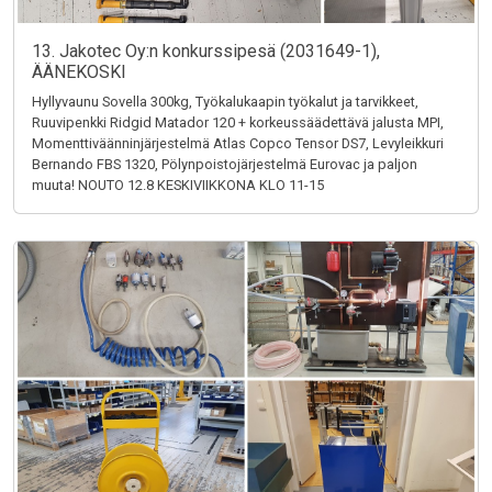
13. Jakotec Oy:n konkurssipesä (2031649-1),
ÄÄNEKOSKI
Hyllyvaunu Sovella 300kg, Työkalukaapin työkalut ja tarvikkeet,
Ruuvipenkki Ridgid Matador 120 + korkeussäädettävä jalusta MPI,
Momenttiväänninjärjestelmä Atlas Copco Tensor DS7, Levyleikkuri
Bernando FBS 1320, Pölynpoistojärjestelmä Eurovac ja paljon
muuta! NOUTO 12.8 KESKIVIIKKONA KLO 11-15