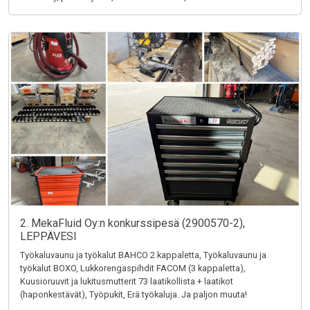
2. MekaFluid Oy:n konkurssipesä (2900570-2),
LEPPÄVESI
Työkaluvaunu ja työkalut BAHCO 2 kappaletta, Työkaluvaunu ja
työkalut BOXO, Lukkorengaspihdit FACOM (3 kappaletta),
Kuusioruuvit ja lukitusmutterit 73 laatikollista + laatikot
(haponkestävät), Työpukit, Erä työkaluja. Ja paljon muuta!