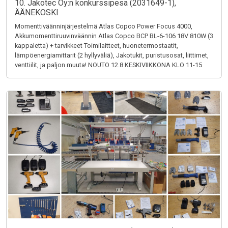
10. Jakotec Oy:n konkurssipesä (2031649-1),
ÄÄNEKOSKI
Momenttiväänninjärjestelmä Atlas Copco Power Focus 4000,
Akkumomenttiruuvinväännin Atlas Copco BCP BL-6-106 18V 810W (3
kappaletta) + tarvikkeet Toimilaitteet, huonetermostaatit,
lämpöenergiamittarit (2 hyllyväliä), Jakotukit, puristusosat, liittimet,
venttiilit, ja paljon muuta! NOUTO 12.8 KESKIVIIKKONA KLO 11-15