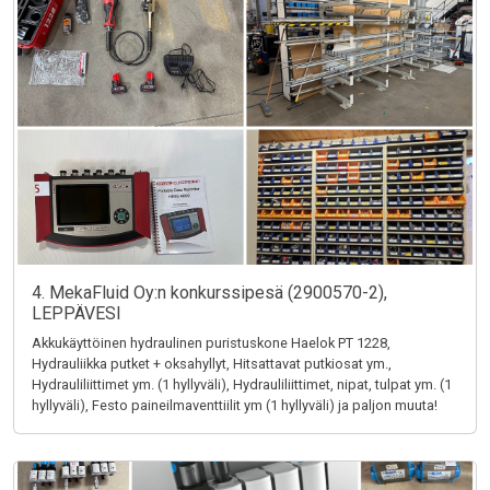
4. MekaFluid Oy:n konkurssipesä (2900570-2),
LEPPÄVESI
Akkukäyttöinen hydraulinen puristuskone Haelok PT 1228,
Hydrauliikka putket + oksahyllyt, Hitsattavat putkiosat ym.,
Hydrauliliittimet ym. (1 hyllyväli), Hydrauliliittimet, nipat, tulpat ym. (1
hyllyväli), Festo paineilmaventtiilit ym (1 hyllyväli) ja paljon muuta!