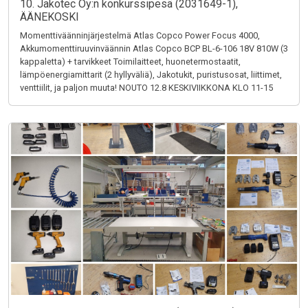
10. Jakotec Oy:n konkurssipesä (2031649-1),
ÄÄNEKOSKI
Momenttiväänninjärjestelmä Atlas Copco Power Focus 4000,
Akkumomenttiruuvinväännin Atlas Copco BCP BL-6-106 18V 810W (3
kappaletta) + tarvikkeet Toimilaitteet, huonetermostaatit,
lämpöenergiamittarit (2 hyllyväliä), Jakotukit, puristusosat, liittimet,
venttiilit, ja paljon muuta! NOUTO 12.8 KESKIVIIKKONA KLO 11-15