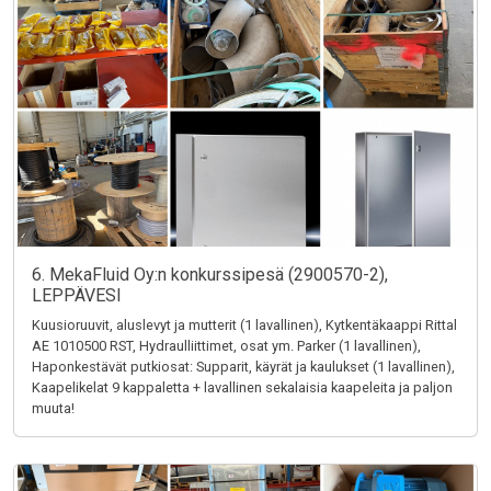
6. MekaFluid Oy:n konkurssipesä (2900570-2),
LEPPÄVESI
Kuusioruuvit, aluslevyt ja mutterit (1 lavallinen), Kytkentäkaappi Rittal
AE 1010500 RST, Hydraulliittimet, osat ym. Parker (1 lavallinen),
Haponkestävät putkiosat: Supparit, käyrät ja kaulukset (1 lavallinen),
Kaapelikelat 9 kappaletta + lavallinen sekalaisia kaapeleita ja paljon
muuta!