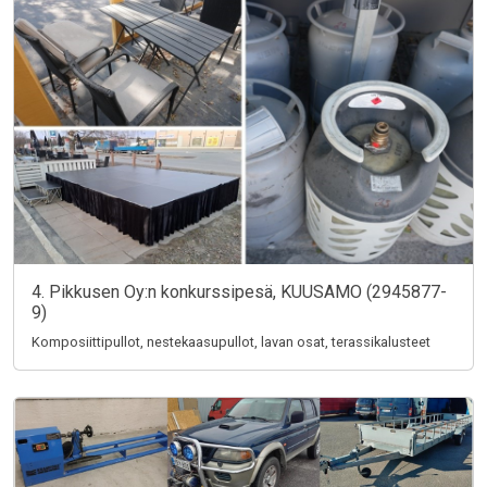
4. Pikkusen Oy:n konkurssipesä, KUUSAMO (2945877-
9)
Komposiittipullot, nestekaasupullot, lavan osat, terassikalusteet