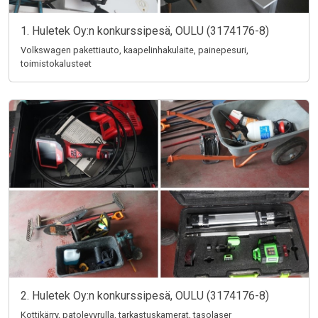
1. Huletek Oy:n konkurssipesä, OULU (3174176-8)
Volkswagen pakettiauto, kaapelinhakulaite, painepesuri,
toimistokalusteet
2. Huletek Oy:n konkurssipesä, OULU (3174176-8)
Kottikärry, patolevyrulla, tarkastuskamerat, tasolaser