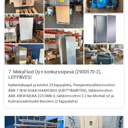
7. MekaFluid Oy:n konkurssipesä (2900570-2),
LEPPÄVESI
Kytkentäkaapit ja kotelot 29 kappaletta, Pienjännitesähkömoottori
ABB 7.5KW 3GAA164430-BDG (KÄYTTÄMÄTÖN), Sähkömoottori
ABB 45KW M2AA 225 SMB 4, Sähkömoottori 2.2 kw Moritali srl ja
Kulmansäätötunkit Benzlers (2 kappaletta)