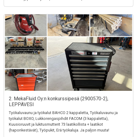
2. MekaFluid Oy:n konkurssipesä (2900570-2),
LEPPÄVESI
Työkaluvaunu ja työkalut BAHCO 2 kappaletta, Työkaluvaunu ja
työkalut BOXO, Lukkorengaspihdit FACOM (3 kappaletta),
Kuusioruuvit ja lukitusmutterit 73 laatikollista + laatikot
(haponkestävät), Työpukit, Erä työkaluja. Ja paljon muuta!