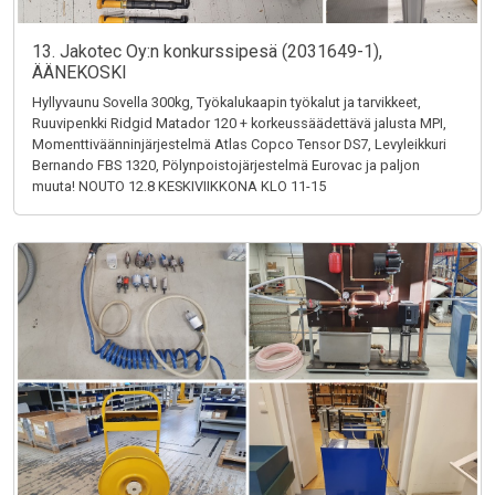
13. Jakotec Oy:n konkurssipesä (2031649-1),
ÄÄNEKOSKI
Hyllyvaunu Sovella 300kg, Työkalukaapin työkalut ja tarvikkeet,
Ruuvipenkki Ridgid Matador 120 + korkeussäädettävä jalusta MPI,
Momenttiväänninjärjestelmä Atlas Copco Tensor DS7, Levyleikkuri
Bernando FBS 1320, Pölynpoistojärjestelmä Eurovac ja paljon
muuta! NOUTO 12.8 KESKIVIIKKONA KLO 11-15