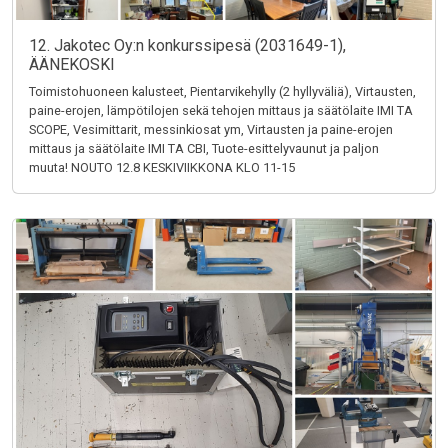
12. Jakotec Oy:n konkurssipesä (2031649-1),
ÄÄNEKOSKI
Toimistohuoneen kalusteet, Pientarvikehylly (2 hyllyväliä), Virtausten,
paine-erojen, lämpötilojen sekä tehojen mittaus ja säätölaite IMI TA
SCOPE, Vesimittarit, messinkiosat ym, Virtausten ja paine-erojen
mittaus ja säätölaite IMI TA CBI, Tuote-esittelyvaunut ja paljon
muuta! NOUTO 12.8 KESKIVIIKKONA KLO 11-15