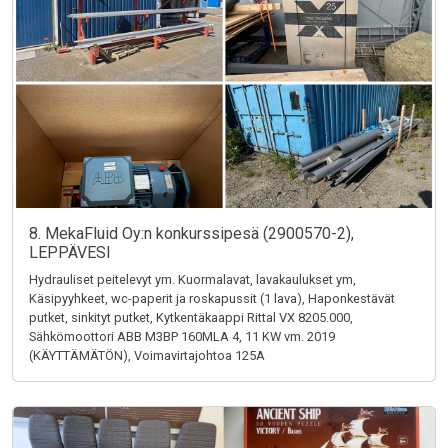
8. MekaFluid Oy:n konkurssipesä (2900570-2),
LEPPÄVESI
Hydrauliset peitelevyt ym. Kuormalavat, lavakaulukset ym,
Käsipyyhkeet, wc-paperit ja roskapussit (1 lava), Haponkestävät
putket, sinkityt putket, Kytkentäkaappi Rittal VX 8205.000,
Sähkömoottori ABB M3BP 160MLA 4, 11 KW vm. 2019
(KÄYTTÄMÄTÖN), Voimavirtajohtoa 125A