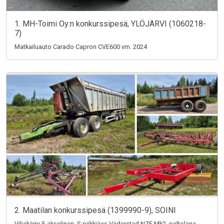
1. MH-Toimi Oy:n konkurssipesä, YLÖJÄRVI (1060218-
7)
Matkailuauto Carado Capron CVE600 vm. 2024
2. Maatilan konkurssipesä (1399990-9), SOINI
Viljakärry 5-akselinen, S-piikkiäes Väderstad NZE Mk2, peltolana