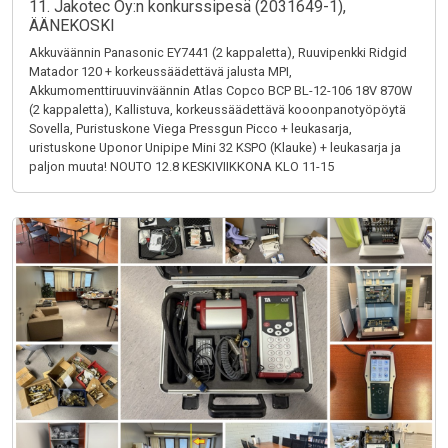
11. Jakotec Oy:n konkurssipesä (2031649-1),
ÄÄNEKOSKI
Akkuväännin Panasonic EY7441 (2 kappaletta), Ruuvipenkki Ridgid
Matador 120 + korkeussäädettävä jalusta MPI,
Akkumomenttiruuvinväännin Atlas Copco BCP BL-12-106 18V 870W
(2 kappaletta), Kallistuva, korkeussäädettävä kooonpanotyöpöytä
Sovella, Puristuskone Viega Pressgun Picco + leukasarja,
uristuskone Uponor Unipipe Mini 32 KSPO (Klauke) + leukasarja ja
paljon muuta! NOUTO 12.8 KESKIVIIKKONA KLO 11-15