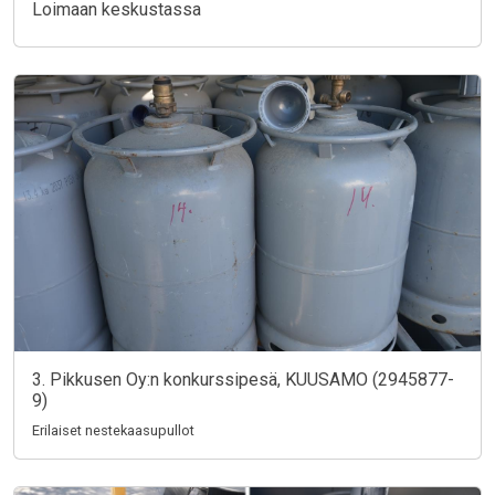
Loimaan keskustassa
3. Pikkusen Oy:n konkurssipesä, KUUSAMO (2945877-
9)
Erilaiset nestekaasupullot