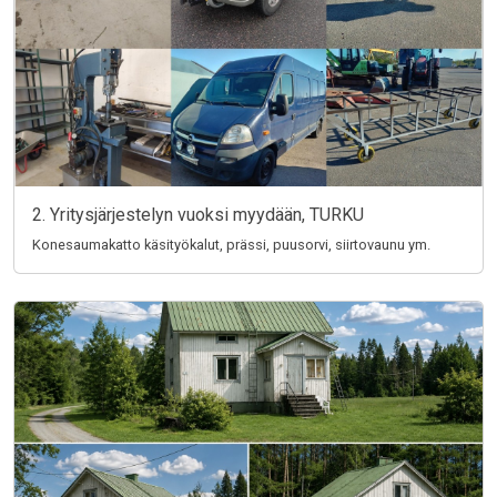
2. Yritysjärjestelyn vuoksi myydään, TURKU
Konesaumakatto käsityökalut, prässi, puusorvi, siirtovaunu ym.