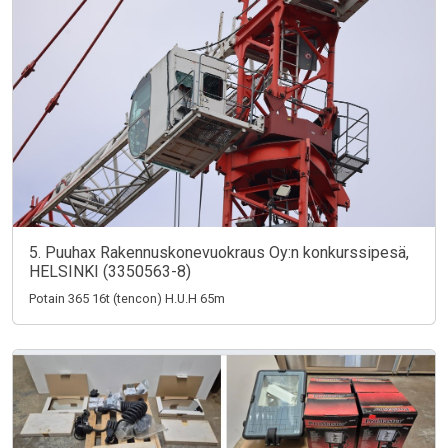
5. Puuhax Rakennuskonevuokraus Oy:n konkurssipesä,
HELSINKI (3350563-8)
Potain 365 16t (tencon) H.U.H 65m