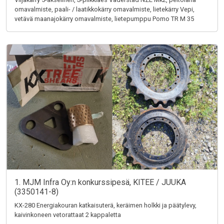
omavalmiste, paali- / laatikkokärry omavalmiste, lietekärry Vepi,
vetävä maanajokärry omavalmiste, lietepumppu Pomo TR M 35
1. MJM Infra Oy:n konkurssipesä, KITEE / JUUKA
(3350141-8)
KX-280 Energiakouran katkaisuterä, keräimen holkki ja päätylevy,
kaivinkoneen vetorattaat 2 kappaletta