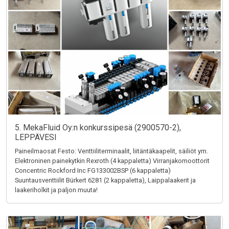
5. MekaFluid Oy:n konkurssipesä (2900570-2),
LEPPÄVESI
Paineilmaosat Festo: Venttiiliterminaalit, liitäntäkaapelit, säiliöt ym.
Elektroninen painekytkin Rexroth (4 kappaletta) Virranjakomoottorit
Concentric Rockford Inc FG133002BSP (6 kappaletta)
Suuntausventtiilit Bürkert 6281 (2 kappaletta), Laippalaakerit ja
laakeriholkit ja paljon muuta!