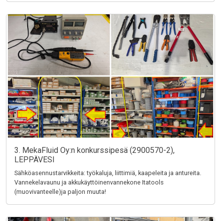
3. MekaFluid Oy:n konkurssipesä (2900570-2),
LEPPÄVESI
Sähköasennustarvikkeita: työkaluja, liittimiä, kaapeleita ja antureita.
Vannekelavaunu ja akkukäyttöinenvannekone Itatools
(muovivanteelle)ja paljon muuta!