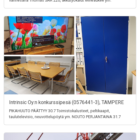
vannesaha Thomas SAR 220, akkutyökalut Milwaukee ym.
Intrinsic Oy:n konkurssipesä (0576441-3), TAMPERE
PIKAHUUTO PÄÄTTYY 30.7 Toimistokalusteet, peltikaapit,
taulutelevisio, neuvottelupöytä ym. NOUTO PERJANTAINA 31.7