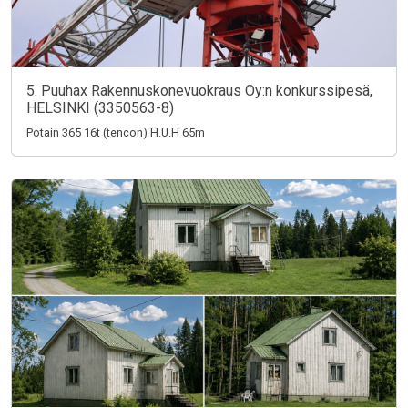
5. Puuhax Rakennuskonevuokraus Oy:n konkurssipesä,
HELSINKI (3350563-8)
Potain 365 16t (tencon) H.U.H 65m