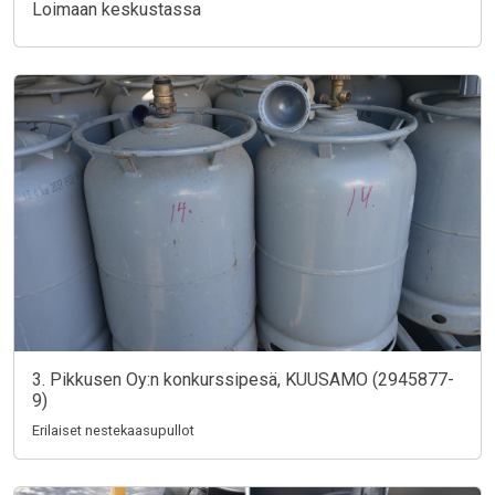
Loimaan keskustassa
3. Pikkusen Oy:n konkurssipesä, KUUSAMO (2945877-
9)
Erilaiset nestekaasupullot