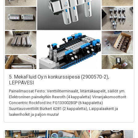
5. MekaFluid Oy:n konkurssipesä (2900570-2),
LEPPÄVESI
Paineilmaosat Festo: Venttiiliterminaalit, liitäntäkaapelit, säiliöt ym.
Elektroninen painekytkin Rexroth (4 kappaletta) Virranjakomoottorit
Concentric Rockford Inc FG133002BSP (6 kappaletta)
Suuntausventtiilit Bürkert 6281 (2 kappaletta), Laippalaakerit ja
laakeriholkit ja paljon muuta!