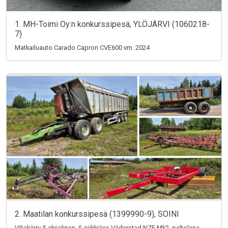
1. MH-Toimi Oy:n konkurssipesä, YLÖJÄRVI (1060218-
7)
Matkailuauto Carado Capron CVE600 vm. 2024
2. Maatilan konkurssipesä (1399990-9), SOINI
Viljakärry 5-akselinen, S-piikkiäes Väderstad NZE Mk2, peltolana