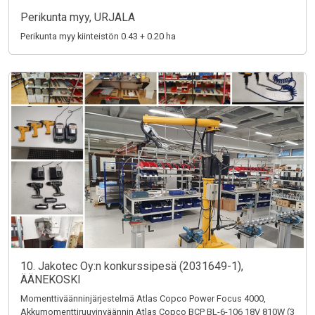
Perikunta myy, URJALA
Perikunta myy kiinteistön 0.43 + 0.20 ha
10. Jakotec Oy:n konkurssipesä (2031649-1),
ÄÄNEKOSKI
Momenttiväänninjärjestelmä Atlas Copco Power Focus 4000,
Akkumomenttiruuvinväännin Atlas Copco BCP BL-6-106 18V 810W (3