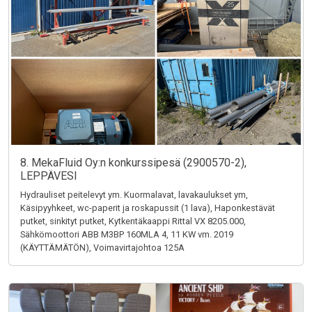
8. MekaFluid Oy:n konkurssipesä (2900570-2),
LEPPÄVESI
Hydrauliset peitelevyt ym. Kuormalavat, lavakaulukset ym,
Käsipyyhkeet, wc-paperit ja roskapussit (1 lava), Haponkestävät
putket, sinkityt putket, Kytkentäkaappi Rittal VX 8205.000,
Sähkömoottori ABB M3BP 160MLA 4, 11 KW vm. 2019
(KÄYTTÄMÄTÖN), Voimavirtajohtoa 125A