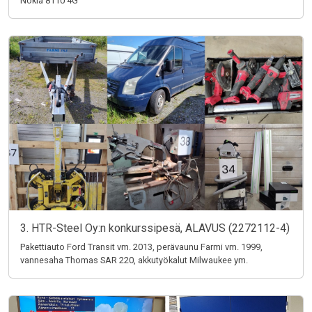
Nokia 8110 4G
3. HTR-Steel Oy:n konkurssipesä, ALAVUS (2272112-4)
Pakettiauto Ford Transit vm. 2013, perävaunu Farmi vm. 1999,
vannesaha Thomas SAR 220, akkutyökalut Milwaukee ym.