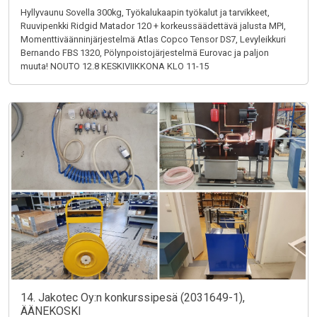
Hyllyvaunu Sovella 300kg, Työkalukaapin työkalut ja tarvikkeet,
Ruuvipenkki Ridgid Matador 120 + korkeussäädettävä jalusta MPI,
Momenttiväänninjärjestelmä Atlas Copco Tensor DS7, Levyleikkuri
Bernando FBS 1320, Pölynpoistojärjestelmä Eurovac ja paljon
muuta! NOUTO 12.8 KESKIVIIKKONA KLO 11-15
14. Jakotec Oy:n konkurssipesä (2031649-1),
ÄÄNEKOSKI