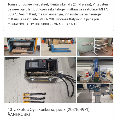
Toimistohuoneen kalusteet, Pientarvikehylly (2 hyllyväliä), Virtausten,
paine-erojen, lämpötilojen sekä tehojen mittaus ja säätölaite IMI TA
SCOPE, Vesimittarit, messinkiosat ym, Virtausten ja paine-erojen
mittaus ja säätölaite IMI TA CBI, Tuote-esittelyvaunut ja paljon
muuta! NOUTO 12.8 KESKIVIIKKONA KLO 11-15
13. Jakotec Oy:n konkurssipesä (2031649-1),
ÄÄNEKOSKI