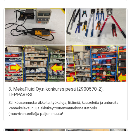
3. MekaFluid Oy:n konkurssipesä (2900570-2),
LEPPÄVESI
Sähköasennustarvikkeita: työkaluja, liittimiä, kaapeleita ja antureita.
Vannekelavaunu ja akkukäyttöinenvannekone Itatools
(muovivanteelle)ja paljon muuta!