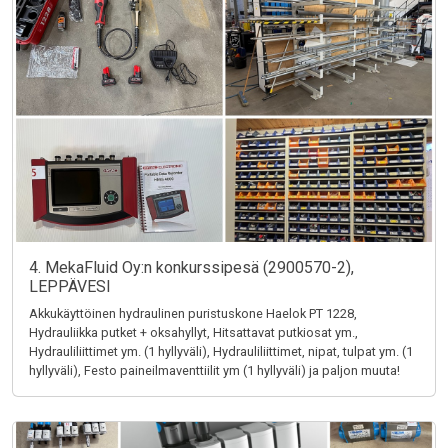
4. MekaFluid Oy:n konkurssipesä (2900570-2),
LEPPÄVESI
Akkukäyttöinen hydraulinen puristuskone Haelok PT 1228,
Hydrauliikka putket + oksahyllyt, Hitsattavat putkiosat ym.,
Hydrauliliittimet ym. (1 hyllyväli), Hydrauliliittimet, nipat, tulpat ym. (1
hyllyväli), Festo paineilmaventtiilit ym (1 hyllyväli) ja paljon muuta!