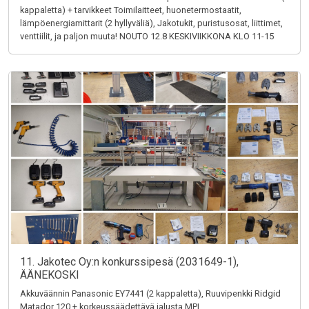
kappaletta) + tarvikkeet Toimilaitteet, huonetermostaatit,
lämpöenergiamittarit (2 hyllyväliä), Jakotukit, puristusosat, liittimet,
venttiilit, ja paljon muuta! NOUTO 12.8 KESKIVIIKKONA KLO 11-15
11. Jakotec Oy:n konkurssipesä (2031649-1),
ÄÄNEKOSKI
Akkuväännin Panasonic EY7441 (2 kappaletta), Ruuvipenkki Ridgid
Matador 120 + korkeussäädettävä jalusta MPI,