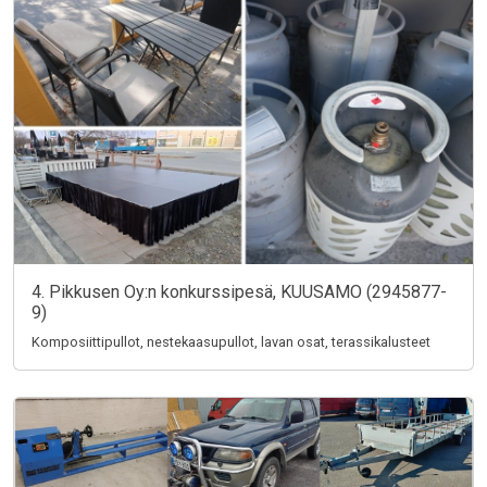
4. Pikkusen Oy:n konkurssipesä, KUUSAMO (2945877-
9)
Komposiittipullot, nestekaasupullot, lavan osat, terassikalusteet