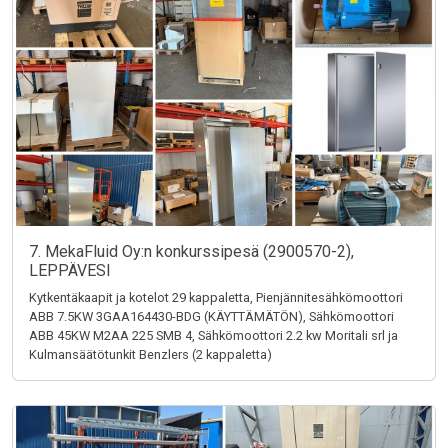
7. MekaFluid Oy:n konkurssipesä (2900570-2),
LEPPÄVESI
Kytkentäkaapit ja kotelot 29 kappaletta, Pienjännitesähkömoottori
ABB 7.5KW 3GAA164430-BDG (KÄYTTÄMÄTÖN), Sähkömoottori
ABB 45KW M2AA 225 SMB 4, Sähkömoottori 2.2 kw Moritali srl ja
Kulmansäätötunkit Benzlers (2 kappaletta)