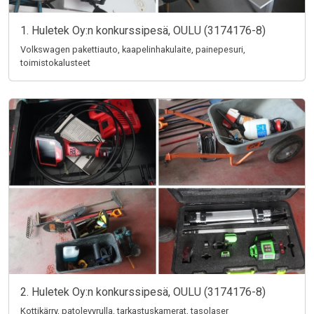
1. Huletek Oy:n konkurssipesä, OULU (3174176-8)
Volkswagen pakettiauto, kaapelinhakulaite, painepesuri,
toimistokalusteet
2. Huletek Oy:n konkurssipesä, OULU (3174176-8)
Kottikärry, patolevyrulla, tarkastuskamerat, tasolaser