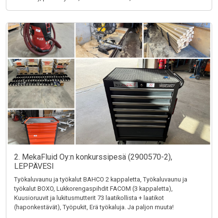
2. MekaFluid Oy:n konkurssipesä (2900570-2),
LEPPÄVESI
Työkaluvaunu ja työkalut BAHCO 2 kappaletta, Työkaluvaunu ja
työkalut BOXO, Lukkorengaspihdit FACOM (3 kappaletta),
Kuusioruuvit ja lukitusmutterit 73 laatikollista + laatikot
(haponkestävät), Työpukit, Erä työkaluja. Ja paljon muuta!