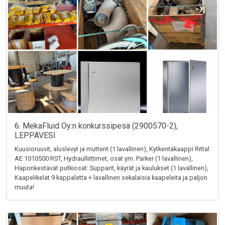
6. MekaFluid Oy:n konkurssipesä (2900570-2),
LEPPÄVESI
Kuusioruuvit, aluslevyt ja mutterit (1 lavallinen), Kytkentäkaappi Rittal
AE 1010500 RST, Hydraulliittimet, osat ym. Parker (1 lavallinen),
Haponkestävät putkiosat: Supparit, käyrät ja kaulukset (1 lavallinen),
Kaapelikelat 9 kappaletta + lavallinen sekalaisia kaapeleita ja paljon
muuta!