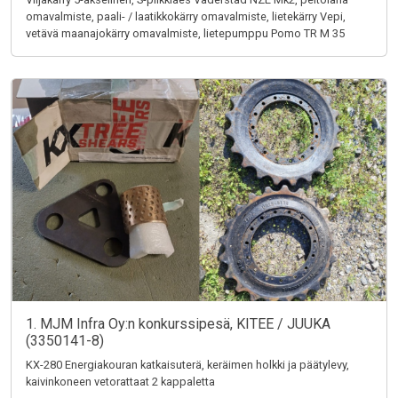
omavalmiste, paali- / laatikkokärry omavalmiste, lietekärry Vepi,
vetävä maanajokärry omavalmiste, lietepumppu Pomo TR M 35
1. MJM Infra Oy:n konkurssipesä, KITEE / JUUKA
(3350141-8)
KX-280 Energiakouran katkaisuterä, keräimen holkki ja päätylevy,
kaivinkoneen vetorattaat 2 kappaletta