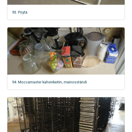
93. Pöytä
94. Moccamaster kahvinkeitin, mainosständi