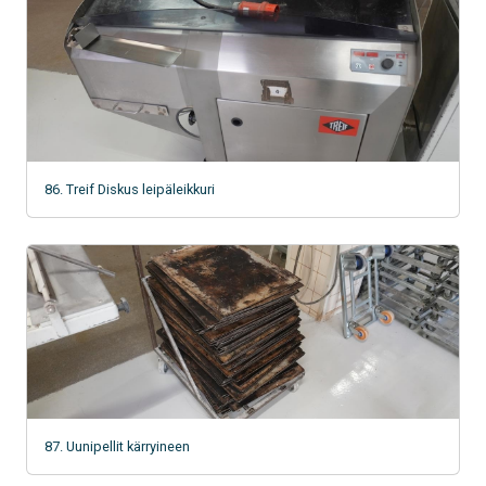
86. Treif Diskus leipäleikkuri
87. Uunipellit kärryineen