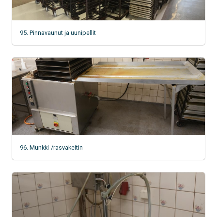
95. Pinnavaunut ja uunipellit
96. Munkki-/rasvakeitin