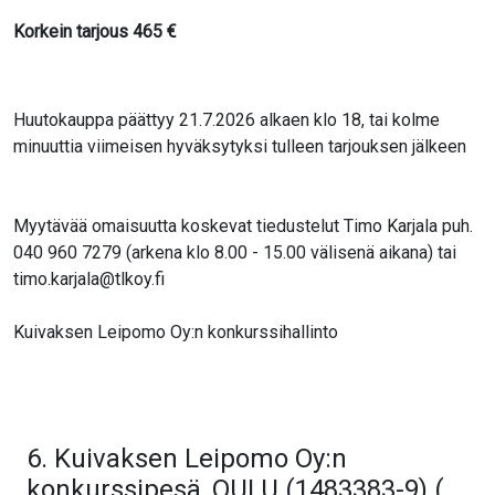
Korkein tarjous
465
€
Huutokauppa päättyy 21.7.2026 alkaen klo 18, tai kolme
minuuttia viimeisen hyväksytyksi tulleen tarjouksen jälkeen
Myytävää omaisuutta koskevat tiedustelut Timo Karjala puh.
040 960 7279 (arkena klo 8.00 - 15.00 välisenä aikana) tai
timo.karjala@tlkoy.fi
Kuivaksen Leipomo Oy:n konkurssihallinto
6. Kuivaksen Leipomo Oy:n
konkurssipesä, OULU (1483383-9) (