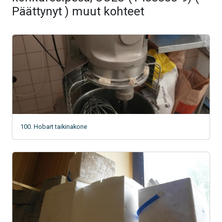
Päättynyt ) muut kohteet
100. Hobart taikinakone