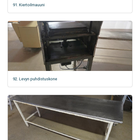
91. Kiertoilmauuni
92. Levyn puhdistuskone