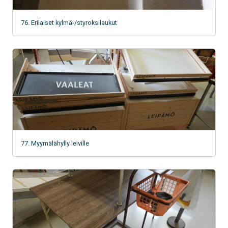
76. Erilaiset kylmä-/styroksilaukut
77. Myymälähylly leiville