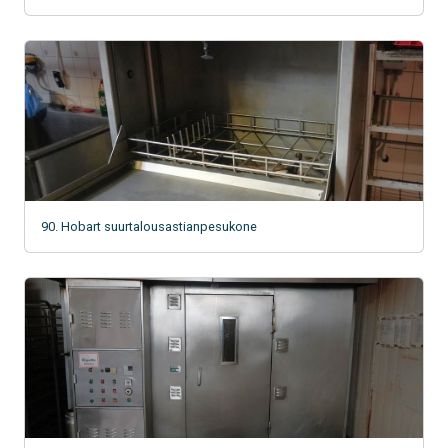
90. Hobart suurtalousastianpesukone