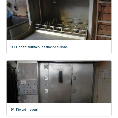
90. Hobart suurtalousastianpesukone
91. Kiertoilmauuni