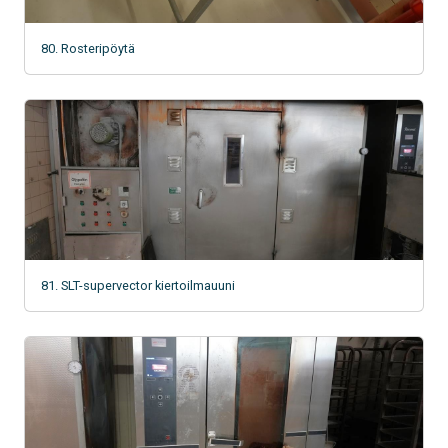
80. Rosteripöytä
81. SLT-supervector kiertoilmauuni