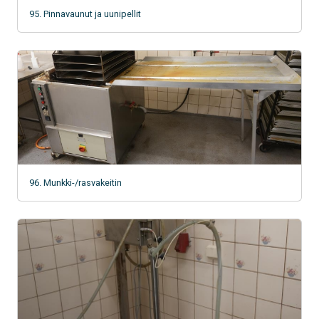
95. Pinnavaunut ja uunipellit
96. Munkki-/rasvakeitin