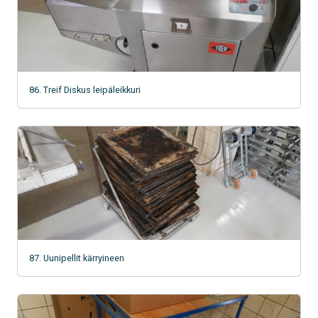
86. Treif Diskus leipäleikkuri
87. Uunipellit kärryineen