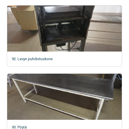
92. Levyn puhdistuskone
93. Pöytä