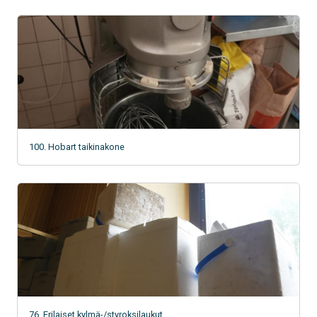
100. Hobart taikinakone
76. Erilaiset kylmä-/styroksilaukut