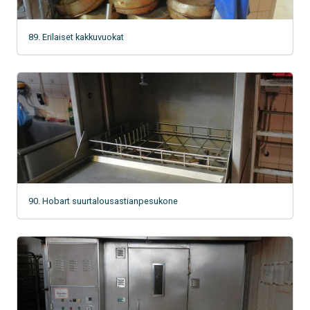
89. Erilaiset kakkuvuokat
90. Hobart suurtalousastianpesukone