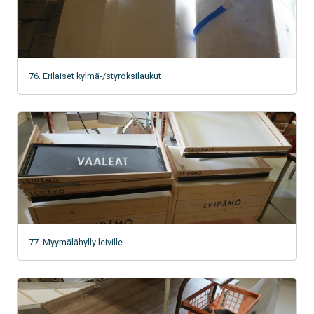
76. Erilaiset kylmä-/styroksilaukut
77. Myymälähylly leiville