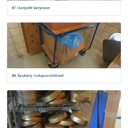
87. Uunipellit kärryineen
88. Apukärry, roskapussitelineet