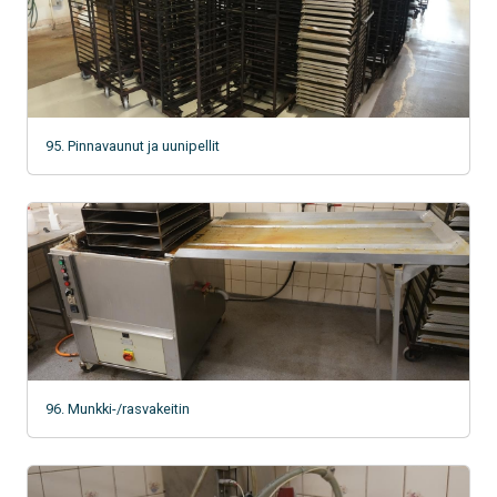
95. Pinnavaunut ja uunipellit
96. Munkki-/rasvakeitin