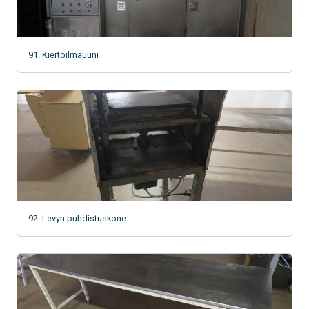
91. Kiertoilmauuni
92. Levyn puhdistuskone