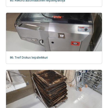
85. Rekord automaattinen leipäviipaloija
86. Treif Diskus leipäleikkuri