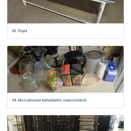
93. Pöytä
94. Moccamaster kahvinkeitin, mainosständi