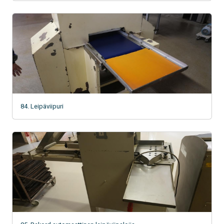
84. Leipäviipuri