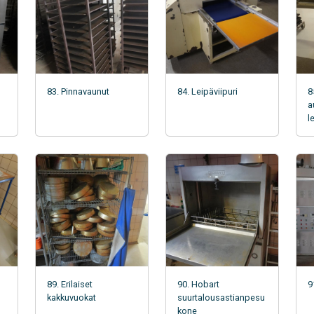
83. Pinnavaunut
84. Leipäviipuri
8
a
l
89. Erilaiset
90. Hobart
9
kakkuvuokat
suurtalousastianpesu
kone