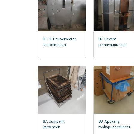
81. SLT-supervector
82. Revent
kiertoilmauuni
pinnavaunu-uuni
87. Uunipellit
88. Apukärry,
kärryineen
roskapussitelineet