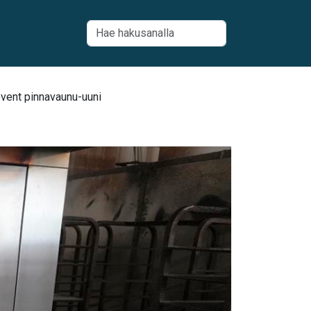
event pinnavaunu-uuni