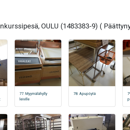
nkurssipesä, OULU (1483383-9) ( Päättyny
77. Myymälähylly
78. Apupöytä
7
t
leiville
p