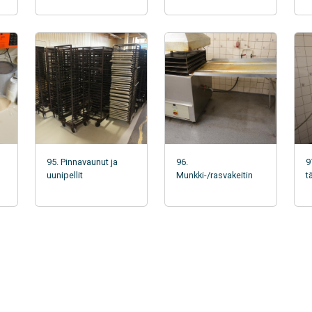
95. Pinnavaunut ja
96.
9
uunipellit
Munkki-/rasvakeitin
t