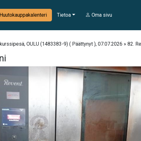
Huutokauppakalenteri
Tietoa
Oma sivu
urssipesä, OULU (1483383-9) ( Päättynyt ), 07.07.2026 » 82. R
ni