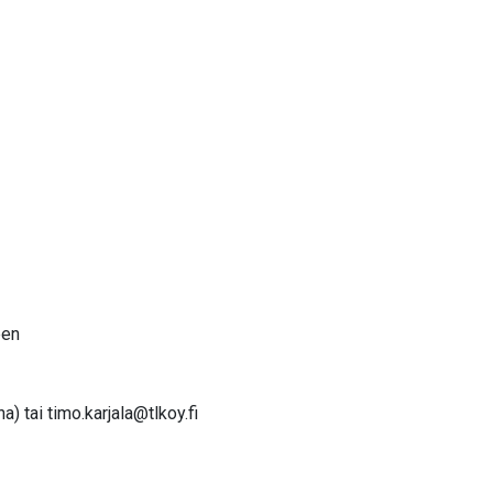
een
na) tai
timo.karjala@tlkoy.fi