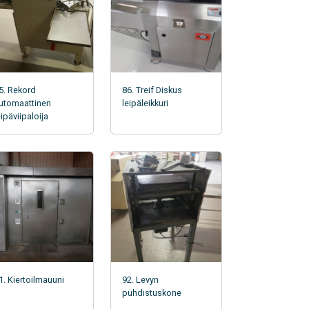
5. Rekord
86. Treif Diskus
utomaattinen
leipäleikkuri
eipäviipaloija
1. Kiertoilmauuni
92. Levyn
puhdistuskone