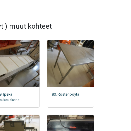
t ) muut kohteet
9. Ipeka
80. Rosteripöytä
akkauskone