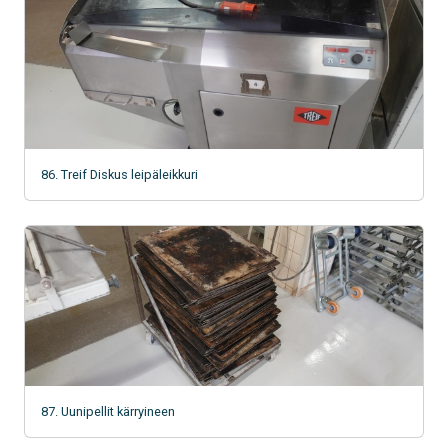
86. Treif Diskus leipäleikkuri
87. Uunipellit kärryineen