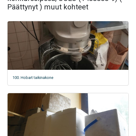
Päättynyt ) muut kohteet
100. Hobart taikinakone