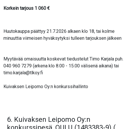
Korkein tarjous
1 060
€
Huutokauppa päättyy 21.7.2026 alkaen klo 18, tai kolme
minuuttia viimeisen hyväksytyksi tulleen tarjouksen jälkeen
Myytävää omaisuutta koskevat tiedustelut Timo Karjala puh.
040 960 7279 (arkena klo 8.00 - 15.00 välisenä aikana) tai
timo.karjala@tlkoy.fi
Kuivaksen Leipomo Oy:n konkurssihallinto
6. Kuivaksen Leipomo Oy:n
konkurssipesä, OULU (1483383-9) (