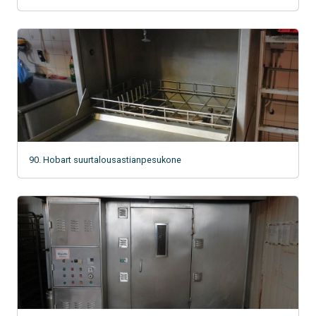
90. Hobart suurtalousastianpesukone