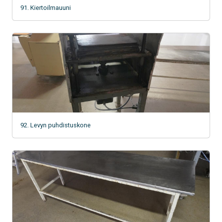
91. Kiertoilmauuni
92. Levyn puhdistuskone