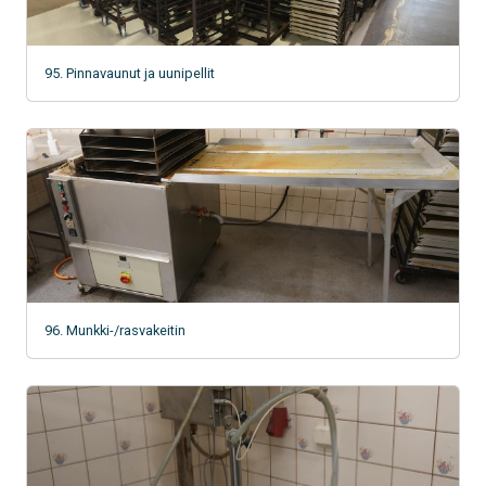
95. Pinnavaunut ja uunipellit
96. Munkki-/rasvakeitin