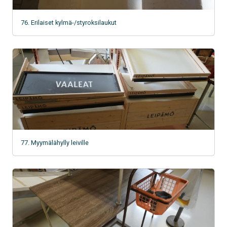
76. Erilaiset kylmä-/styroksilaukut
77. Myymälähylly leiville