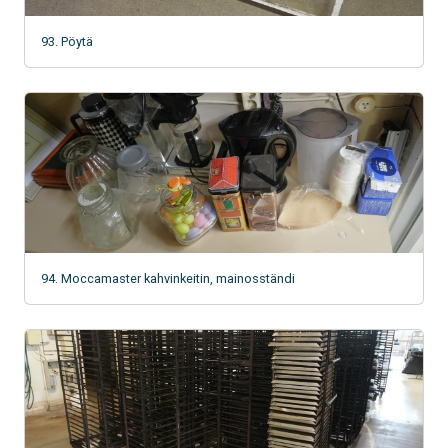
93. Pöytä
94. Moccamaster kahvinkeitin, mainosständi