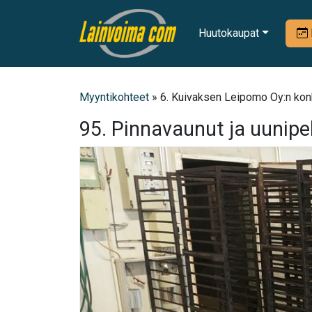
Huutokaupat
Myyntikohteet
» 6. Kuivaksen Leipomo Oy:n konk
95. Pinnavaunut ja uunipel