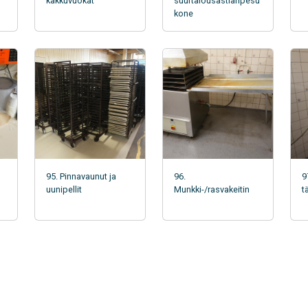
kakkuvuokat
suurtalousastianpesu
kone
95. Pinnavaunut ja
96.
9
uunipellit
Munkki-/rasvakeitin
t