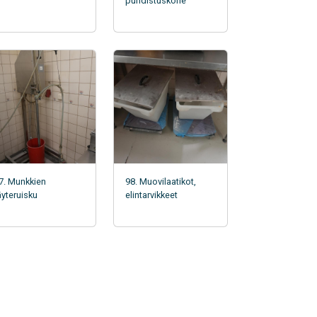
puhdistuskone
7. Munkkien
98. Muovilaatikot,
äyteruisku
elintarvikkeet