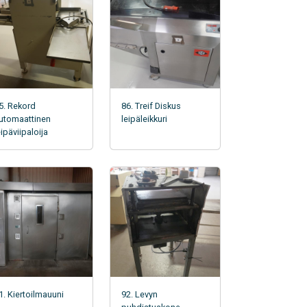
5. Rekord
86. Treif Diskus
utomaattinen
leipäleikkuri
eipäviipaloija
1. Kiertoilmauuni
92. Levyn