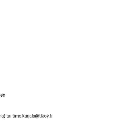
een
na) tai
timo.karjala@tlkoy.fi