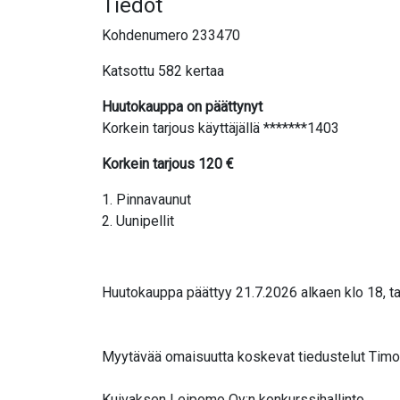
Tiedot
Kohdenumero 233470
Katsottu 582 kertaa
Huutokauppa on päättynyt
Korkein tarjous käyttäjällä *******1403
Korkein tarjous
120
€
1. Pinnavaunut
2. Uunipellit
Huutokauppa päättyy 21.7.2026 alkaen klo 18, ta
Myytävää omaisuutta koskevat tiedustelut Timo K
Kuivaksen Leipomo Oy:n konkurssihallinto