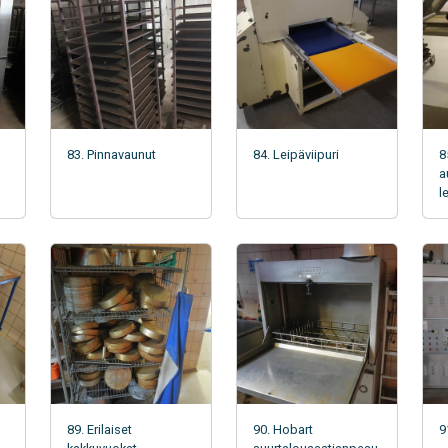
83. Pinnavaunut
84. Leipäviipuri
8
a
l
89. Erilaiset
90. Hobart
9