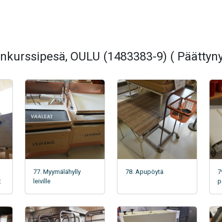
nkurssipesä, OULU (1483383-9) ( Päättyny
77. Myymälähylly
78. Apupöytä
7
t
leiville
p