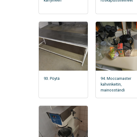
kärryineen
roskapussitelineet
93. Pöytä
94. Moccamaster
kahvinkeitin,
mainosständi