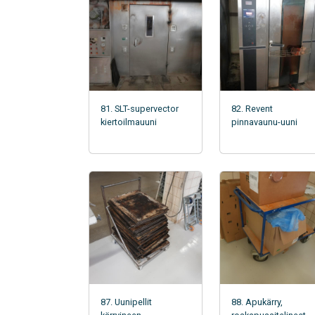
81. SLT-supervector
82. Revent
kiertoilmauuni
pinnavaunu-uuni
87. Uunipellit
88. Apukärry,