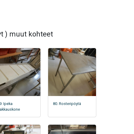
t ) muut kohteet
9. Ipeka
80. Rosteripöytä
akkauskone