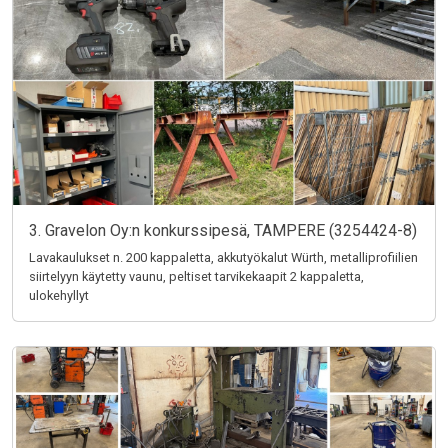
3. Gravelon Oy:n konkurssipesä, TAMPERE (3254424-8)
Lavakaulukset n. 200 kappaletta, akkutyökalut Würth, metalliprofiilien
siirtelyyn käytetty vaunu, peltiset tarvikekaapit 2 kappaletta,
ulokehyllyt