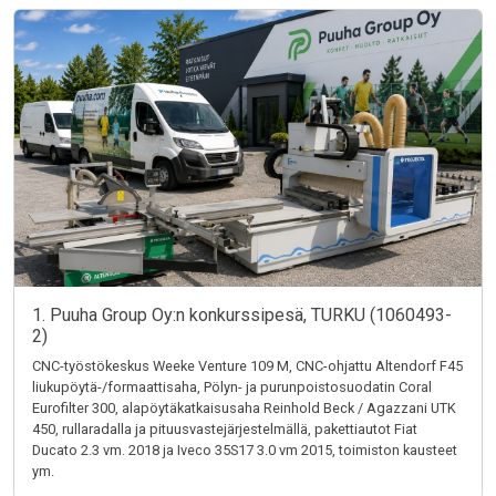
1. Puuha Group Oy:n konkurssipesä, TURKU (1060493-
2)
CNC-työstökeskus Weeke Venture 109 M, CNC-ohjattu Altendorf F45
liukupöytä-/formaattisaha, Pölyn- ja purunpoistosuodatin Coral
Eurofilter 300, alapöytäkatkaisusaha Reinhold Beck / Agazzani UTK
450, rullaradalla ja pituusvastejärjestelmällä, pakettiautot Fiat
Ducato 2.3 vm. 2018 ja Iveco 35S17 3.0 vm 2015, toimiston kausteet
ym.