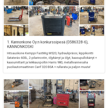
1. Kannonkone Oy:n konkurssipesä (0586328-6),
KANNONKOSKI
Hitsauskone Kemppi FastMig M520, hydrauliprässi, kippikontti
Satateräs 600L, 2-pilarinostin, öljykärryt ja öljyt, kaasupullokärryt +
kaasumittarit ja leikkauspoltin Harris 980, metallivannesaha
puoliautomaattinen Carif 320 BSA + rullarata ja paljon muuta!