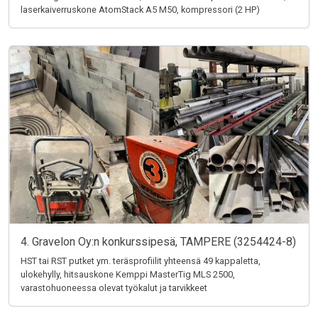
laserkaiverruskone AtomStack A5 M50, kompressori (2 HP)
4. Gravelon Oy:n konkurssipesä, TAMPERE (3254424-8)
HST tai RST putket ym. teräsprofiilit yhteensä 49 kappaletta,
ulokehylly, hitsauskone Kemppi MasterTig MLS 2500,
varastohuoneessa olevat työkalut ja tarvikkeet