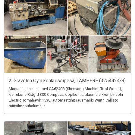
2. Gravelon Oy:n konkurssipesä, TAMPERE (3254424-8)
Manuaalinen kärkisorvi CA6240B (Shenyang Machine Tool Works),
kierrekone Ridgid 300 Compact, kippikontit, plasmaleikkuri Lincoln
Electric Tomahawk 1538, automaattihitsausmaski Wurth Callisto
raitisilmapuhaltimella