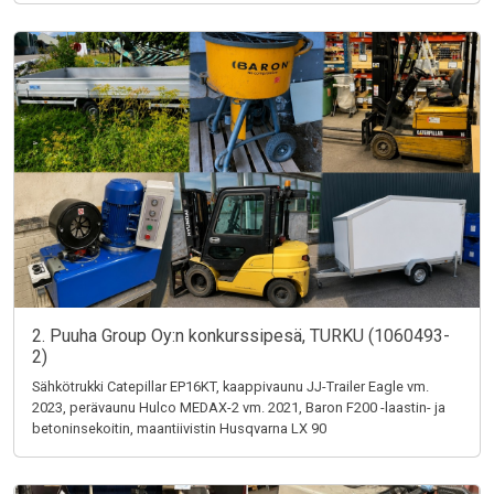
2. Puuha Group Oy:n konkurssipesä, TURKU (1060493-
2)
Sähkötrukki Catepillar EP16KT, kaappivaunu JJ-Trailer Eagle vm.
2023, perävaunu Hulco MEDAX-2 vm. 2021, Baron F200 -laastin- ja
betoninsekoitin, maantiivistin Husqvarna LX 90