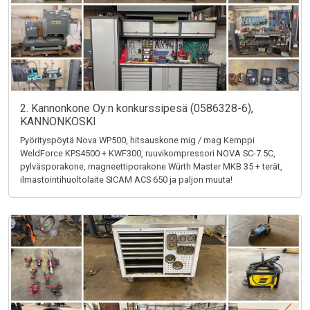
2. Kannonkone Oy:n konkurssipesä (0586328-6),
KANNONKOSKI
Pyörityspöytä Nova WP500, hitsauskone mig / mag Kemppi
WeldForce KPS4500 + KWF300, ruuvikompressori NOVA SC-7.5C,
pylväsporakone, magneettiporakone Würth Master MKB 35 + terät,
ilmastointihuoltolaite SICAM ACS 650 ja paljon muuta!