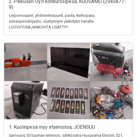
2. Pikkusen Oy:n konkurssipesä, KUUSAMO (2945877-
9)
Leipomouunit, yhdistelmäuunit, parila, keittopata,
astianpesulinjasto, oluttynnyrin jäähdytin hanalla
LUOVUTUSAJANKOHTA LISÄTTY!!
1. Kuolinpesä myy irtaimistoa, JOENSUU
Samsung 55 tuuman televisio, sähkösaha Husqvarna Electric 321,