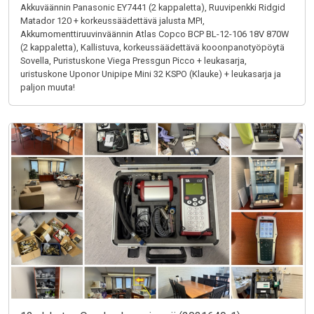
Akkuväännin Panasonic EY7441 (2 kappaletta), Ruuvipenkki Ridgid
Matador 120 + korkeussäädettävä jalusta MPI,
Akkumomenttiruuvinväännin Atlas Copco BCP BL-12-106 18V 870W
(2 kappaletta), Kallistuva, korkeussäädettävä kooonpanotyöpöytä
Sovella, Puristuskone Viega Pressgun Picco + leukasarja,
uristuskone Uponor Unipipe Mini 32 KSPO (Klauke) + leukasarja ja
paljon muuta!