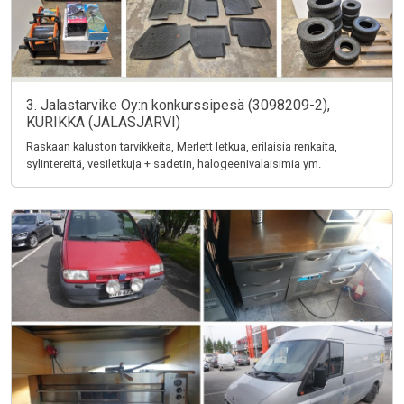
3. Jalastarvike Oy:n konkurssipesä (3098209-2),
KURIKKA (JALASJÄRVI)
Raskaan kaluston tarvikkeita, Merlett letkua, erilaisia renkaita,
sylintereitä, vesiletkuja + sadetin, halogeenivalaisimia ym.