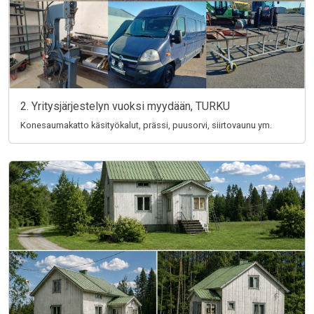
2. Yritysjärjestelyn vuoksi myydään, TURKU
Konesaumakatto käsityökalut, prässi, puusorvi, siirtovaunu ym.