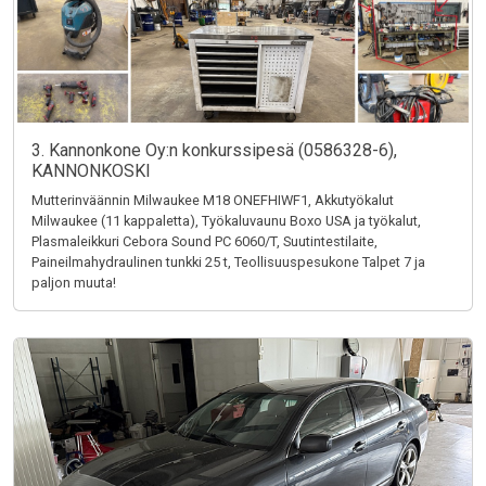
3. Kannonkone Oy:n konkurssipesä (0586328-6),
KANNONKOSKI
Mutterinväännin Milwaukee M18 ONEFHIWF1, Akkutyökalut
Milwaukee (11 kappaletta), Työkaluvaunu Boxo USA ja työkalut,
Plasmaleikkuri Cebora Sound PC 6060/T, Suutintestilaite,
Paineilmahydraulinen tunkki 25 t, Teollisuuspesukone Talpet 7 ja
paljon muuta!