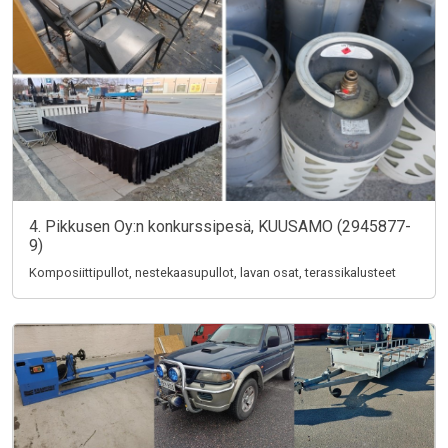
4. Pikkusen Oy:n konkurssipesä, KUUSAMO (2945877-
9)
Komposiittipullot, nestekaasupullot, lavan osat, terassikalusteet