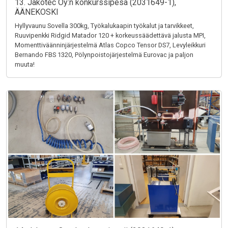
13. Jakotec Oy:n konkurssipesä (2031649-1),
ÄÄNEKOSKI
Hyllyvaunu Sovella 300kg, Työkalukaapin työkalut ja tarvikkeet,
Ruuvipenkki Ridgid Matador 120 + korkeussäädettävä jalusta MPI,
Momenttiväänninjärjestelmä Atlas Copco Tensor DS7, Levyleikkuri
Bernando FBS 1320, Pölynpoistojärjestelmä Eurovac ja paljon
muuta!