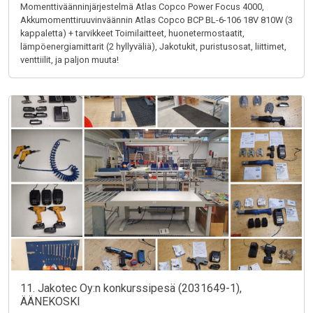
Momenttiväänninjärjestelmä Atlas Copco Power Focus 4000,
Akkumomenttiruuvinväännin Atlas Copco BCP BL-6-106 18V 810W (3
kappaletta) + tarvikkeet Toimilaitteet, huonetermostaatit,
lämpöenergiamittarit (2 hyllyväliä), Jakotukit, puristusosat, liittimet,
venttiilit, ja paljon muuta!
11. Jakotec Oy:n konkurssipesä (2031649-1),
ÄÄNEKOSKI