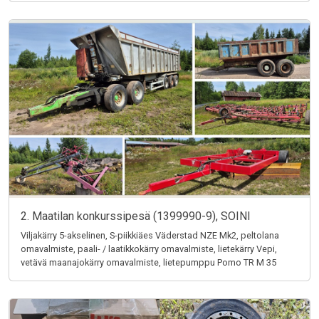
2. Maatilan konkurssipesä (1399990-9), SOINI
Viljakärry 5-akselinen, S-piikkiäes Väderstad NZE Mk2, peltolana
omavalmiste, paali- / laatikkokärry omavalmiste, lietekärry Vepi,
vetävä maanajokärry omavalmiste, lietepumppu Pomo TR M 35