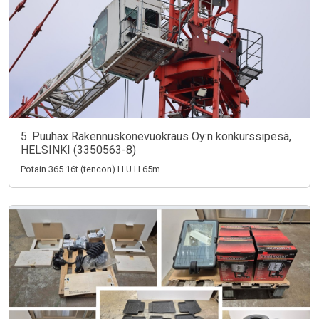
5. Puuhax Rakennuskonevuokraus Oy:n konkurssipesä,
HELSINKI (3350563-8)
Potain 365 16t (tencon) H.U.H 65m