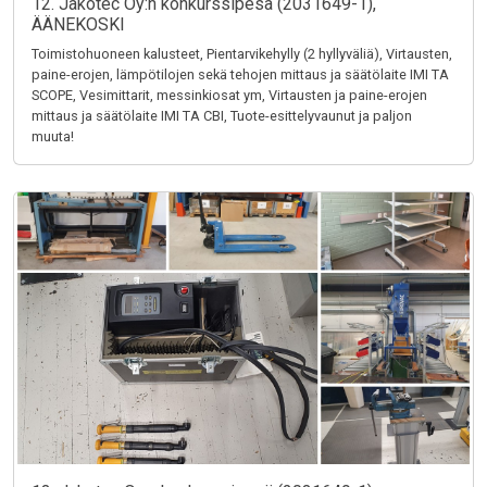
12. Jakotec Oy:n konkurssipesä (2031649-1),
ÄÄNEKOSKI
Toimistohuoneen kalusteet, Pientarvikehylly (2 hyllyväliä), Virtausten,
paine-erojen, lämpötilojen sekä tehojen mittaus ja säätölaite IMI TA
SCOPE, Vesimittarit, messinkiosat ym, Virtausten ja paine-erojen
mittaus ja säätölaite IMI TA CBI, Tuote-esittelyvaunut ja paljon
muuta!