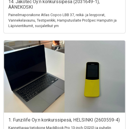
14. Jakotec Oy:n konkurssipesä (2031649-1),
ÄÄNEKOSKI
Paineilmaporakone Atlas Copco LBB 37, reikä- ja levyporat,
Vannekelavaunu, Testipenkki, Hamputuslaite ProSpec Hamputin ja
Läpivientikumit, suojaletkut ym
1. Funzilife Oy:n konkurssipesä, HELSINKI (2603559-4)
Kannettavaa tietokone MackBook Pro 13-inch (2020) ja puhelin