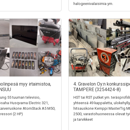
halogeenivalaisimia ym.
uolinpesä myy irtaimistoa,
4. Gravelon Oy:n konkurssip
NSUU
TAMPERE (3254424-8)
ng 55 tuuman televisio,
HST tai RST putket ym. teräsprofiili
saha Husqvarna Electric 321,
yhteensä 49 kappaletta, ulokehylly
kaiverruskone AtomStack A5 M50,
hitsauskone Kemppi MasterTig M
essori (2 HP)
2500, varastohuoneessa olevat ty
ja tarvikkeet