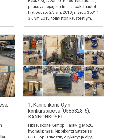
Beck / Agazzani UTK 450, rullaradalla ja
pituusvastejärjestelmällä, pakettiautot
Fiat Ducato 2.3 vm. 2018 ja Iveco 35S17
3.0 vm 2015, toimiston kausteet ym.
esä,
1. Kannonkone Oy:n
konkurssipesä (0586328-6),
KANNONKOSKI
en
Hitsauskone Kemppi FastMig M520,
hydrauliprässi, kippikontti Satateräs
llyt
600L, 2-pilarinostin, öljykärryt ja öljyt,