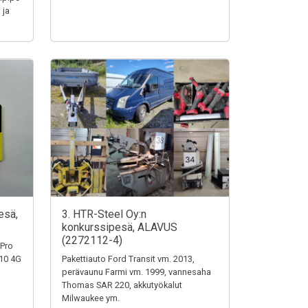
 ja
esä,
3. HTR-Steel Oy:n
konkurssipesä, ALAVUS
(2272112-4)
 Pro
110 4G
Pakettiauto Ford Transit vm. 2013,
perävaunu Farmi vm. 1999, vannesaha
Thomas SAR 220, akkutyökalut
Milwaukee ym.