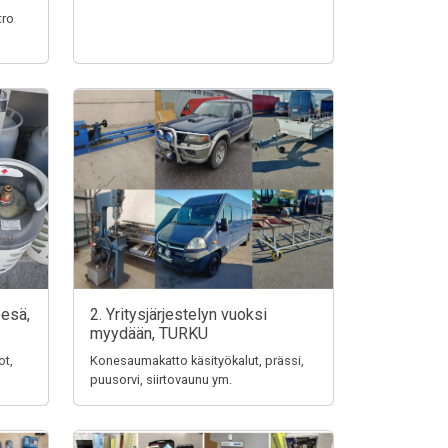
tro
pesä,
2. Yritysjärjestelyn vuoksi
myydään, TURKU
ot,
Konesaumakatto käsityökalut, prässi,
puusorvi, siirtovaunu ym.