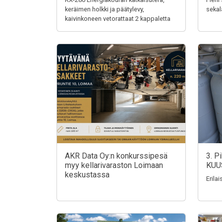
keräimen holkki ja päätylevy,
sekal
kaivinkoneen vetorattaat 2 kappaletta
AKR Data Oy:n konkurssipesä
3. P
myy kellarivaraston Loimaan
KUU
keskustassa
Erila