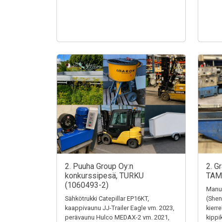
2. Puuha Group Oy:n
2. G
konkurssipesä, TURKU
TAM
(1060493-2)
Manua
Sähkötrukki Catepillar EP16KT,
(Shen
kaappivaunu JJ-Trailer Eagle vm. 2023,
kierr
perävaunu Hulco MEDAX-2 vm. 2021,
kippi