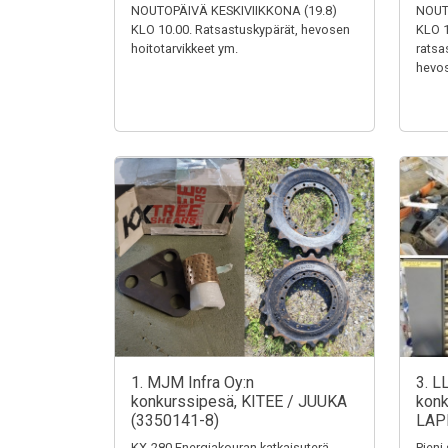
NOUTOPÄIVÄ KESKIVIIKKONA (19.8)
NOUT
KLO 10.00. Ratsastuskypärät, hevosen
KLO 1
hoitotarvikkeet ym.
ratsa
hevos
1. MJM Infra Oy:n
3. L
konkurssipesä, KITEE / JUUKA
konk
(3350141-8)
LAP
KX-280 Energiakouran katkaisuterä,
Pieni 