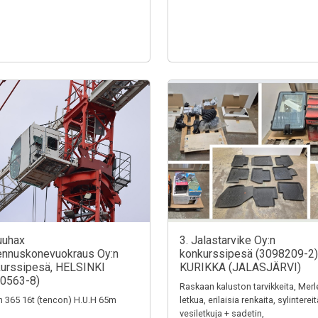
uuhax
3. Jalastarvike Oy:n
nnuskonevuokraus Oy:n
konkurssipesä (3098209-2)
urssipesä, HELSINKI
KURIKKA (JALASJÄRVI)
0563-8)
Raskaan kaluston tarvikkeita, Merl
n 365 16t (tencon) H.U.H 65m
letkua, erilaisia renkaita, sylintereit
vesiletkuja + sadetin,