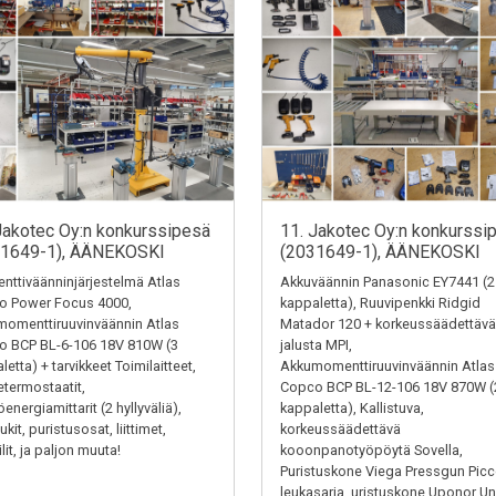
Jakotec Oy:n konkurssipesä
11. Jakotec Oy:n konkurssi
31649-1), ÄÄNEKOSKI
(2031649-1), ÄÄNEKOSKI
ttiväänninjärjestelmä Atlas
Akkuväännin Panasonic EY7441 (2
o Power Focus 4000,
kappaletta), Ruuvipenkki Ridgid
omenttiruuvinväännin Atlas
Matador 120 + korkeussäädettävä
o BCP BL-6-106 18V 810W (3
jalusta MPI,
letta) + tarvikkeet Toimilaitteet,
Akkumomenttiruuvinväännin Atlas
termostaatit,
Copco BCP BL-12-106 18V 870W (
energiamittarit (2 hyllyväliä),
kappaletta), Kallistuva,
kit, puristusosat, liittimet,
korkeussäädettävä
ilit, ja paljon muuta!
kooonpanotyöpöytä Sovella,
Puristuskone Viega Pressgun Picc
leukasarja, uristuskone Uponor Un