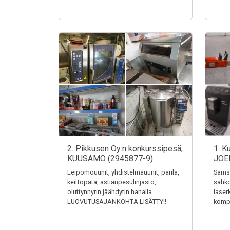
2. Pikkusen Oy:n konkurssipesä,
1. K
KUUSAMO (2945877-9)
JOE
Leipomouunit, yhdistelmäuunit, parila,
Samsu
keittopata, astianpesulinjasto,
sähkö
oluttynnyrin jäähdytin hanalla
laser
LUOVUTUSAJANKOHTA LISÄTTY!!
kompr