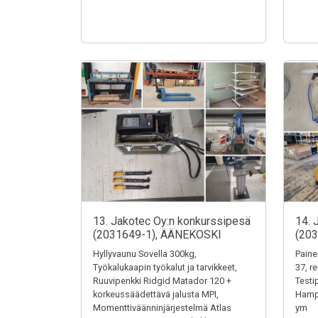
13. Jakotec Oy:n konkurssipesä
14. 
(2031649-1), ÄÄNEKOSKI
(20
Hyllyvaunu Sovella 300kg,
Paine
Työkalukaapin työkalut ja tarvikkeet,
37, r
Ruuvipenkki Ridgid Matador 120 +
Testi
korkeussäädettävä jalusta MPI,
Hampu
Momenttiväänninjärjestelmä Atlas
ym