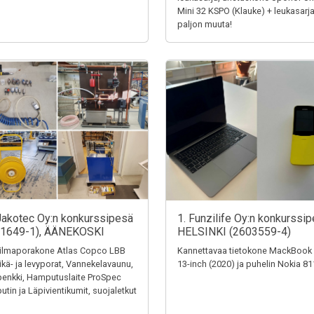
Mini 32 KSPO (Klauke) + leukasarja
paljon muuta!
Jakotec Oy:n konkurssipesä
1. Funzilife Oy:n konkurssip
31649-1), ÄÄNEKOSKI
HELSINKI (2603559-4)
ilmaporakone Atlas Copco LBB
Kannettavaa tietokone MackBook
eikä- ja levyporat, Vannekelavaunu,
13-inch (2020) ja puhelin Nokia 8
penkki, Hamputuslaite ProSpec
tin ja Läpivientikumit, suojaletkut