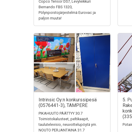
Copco Tensor DS7, Levyleikkuri
Bernando FBS 1320,
Pölynpoistojärjestelmä Eurovac ja
paljon muuta!
Intrinsic Oy:n konkurssipesä
5. P
(0576441-3), TAMPERE
Rake
konk
PIKAHUUTO PÄÄTTYY 30.7
(335
Toimistokalusteet, peltikaapit,
taulutelevisio, neuvottelupöytä ym.
Potai
NOUTO PERJANTAINA 31.7