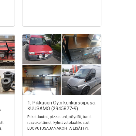
1. Pikkusen Oy:n konkurssipesä,
,
KUUSAMO (2945877-9)
Pakettiautot, pizzauuni, pöydät, tuolit,
ett
rasvakeittimet, kylmävetolaatikostot
ä,
LUOVUTUSAJANAKOHTA LISÄTTY!!