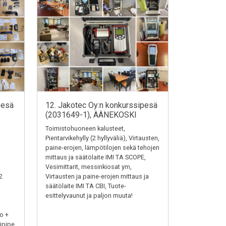
pesä
12. Jakotec Oy:n konkurssipesä
(2031649-1), ÄÄNEKOSKI
Toimistohuoneen kalusteet,
Pientarvikehylly (2 hyllyväliä), Virtausten,
paine-erojen, lämpötilojen sekä tehojen
mittaus ja säätölaite IMI TA SCOPE,
Vesimittarit, messinkiosat ym,
2
Virtausten ja paine-erojen mittaus ja
säätölaite IMI TA CBI, Tuote-
esittelyvaunut ja paljon muuta!
o +
ipipe