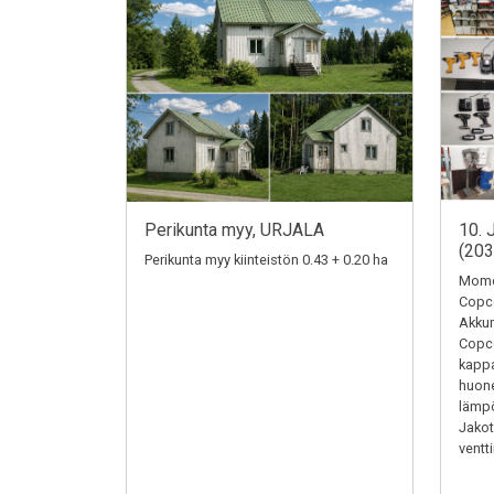
Perikunta myy, URJALA
10. 
(20
Perikunta myy kiinteistön 0.43 + 0.20 ha
Momen
Copc
Akkum
Copc
kappa
huone
lämpö
Jakotu
ventti