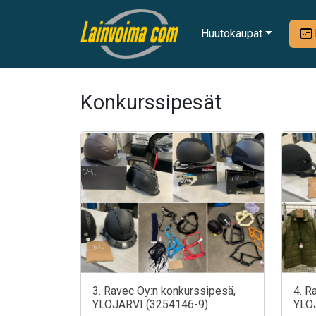
Huutokaupat
Konkurssipesät
3. Ravec Oy:n konkurssipesä,
4. R
YLÖJÄRVI (3254146-9)
YLÖ