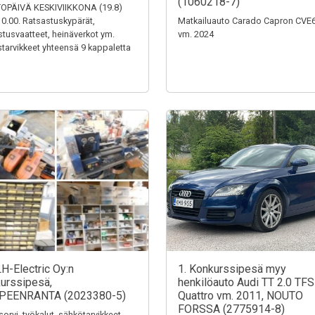
(1060218-7)
OPÄIVÄ KESKIVIIKKONA (19.8)
0.00. Ratsastuskypärät,
Matkailuauto Carado Capron CVE
stusvaatteet, heinäverkot ym.
vm. 2024
tarvikkeet yhteensä 9 kappaletta
LH-Electric Oy:n
1. Konkurssipesä myy
urssipesä,
henkilöauto Audi TT 2.0 TFS
PEENRANTA (2023380-5)
Quattro vm. 2011, NOUTO
FORSSA (2775914-8)
sorvi, työkalut, sähkötarvikkeet,