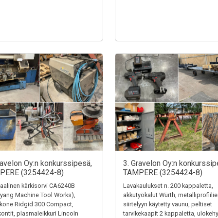
ravelon Oy:n konkurssipesä,
3. Gravelon Oy:n konkurssip
PERE (3254424-8)
TAMPERE (3254424-8)
alinen kärkisorvi CA6240B
Lavakaulukset n. 200 kappaletta,
yang Machine Tool Works),
akkutyökalut Würth, metalliprofiili
ekone Ridgid 300 Compact,
siirtelyyn käytetty vaunu, peltiset
kontit, plasmaleikkuri Lincoln
tarvikekaapit 2 kappaletta, ulokehy