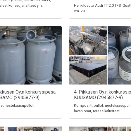
aiset koneet ja laitteet ym.
Henkilöauto Audi TT 2.0 TFSI Quat
vm. 2011
ikkusen Oy:n konkurssipesä,
4. Pikkusen Oy:n konkurssi
SAMO (2945877-9)
KUUSAMO (2945877-9)
iset nestekaasupullot
Komposiittipullot, nestekaasupull
lavan osat, terassikalusteet