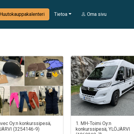
Huutokauppakalenteri
Tietoa
Oma sivu
avec Oy:n konkurssipesä,
1. MH-Toimi Oy:n
JÄRVI (3254146-9)
konkurssipesä, YLÖJÄRVI