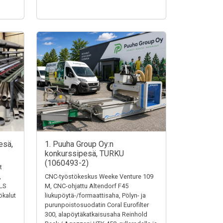
esä,
1. Puuha Group Oy:n
konkurssipesä, TURKU
(1060493-2)
t
,
CNC-työstökeskus Weeke Venture 109
LS
M, CNC-ohjattu Altendorf F45
ökalut
liukupöytä-/formaattisaha, Pölyn- ja
purunpoistosuodatin Coral Eurofilter
300, alapöytäkatkaisusaha Reinhold