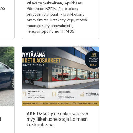
Viljakärry 5-akselinen, S-piikkiäes
600
Väderstad NZE Mk2, peltolana
omavalmiste, paali- / laatikkokärry
omavalmiste, lietekärry Vepi, vetävä
maanajokärry omavalmiste,
lietepumppu Pomo TR M 35
AKR Data Oy:n konkurssipesä
I
myy liikehuoneistoja Loimaan
keskustassa