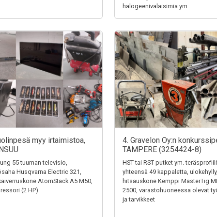
halogeenivalaisimia ym.
uolinpesä myy irtaimistoa,
4. Gravelon Oy:n konkurssip
NSUU
TAMPERE (3254424-8)
ng 55 tuuman televisio,
HST tai RST putket ym. teräsprofiili
saha Husqvarna Electric 321,
yhteensä 49 kappaletta, ulokehylly
kaiverruskone AtomStack A5 M50,
hitsauskone Kemppi MasterTig M
essori (2 HP)
2500, varastohuoneessa olevat ty
ja tarvikkeet