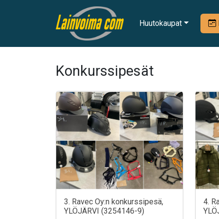
Huutokaupat
Konkurssipesät
3. Ravec Oy:n konkurssipesä,
4. R
YLÖJÄRVI (3254146-9)
YLÖ