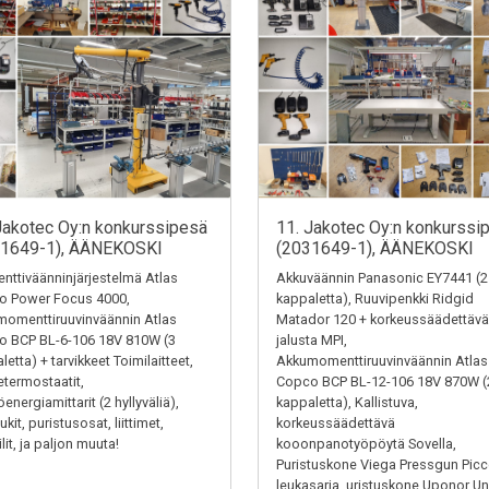
Jakotec Oy:n konkurssipesä
11. Jakotec Oy:n konkurssi
31649-1), ÄÄNEKOSKI
(2031649-1), ÄÄNEKOSKI
ttiväänninjärjestelmä Atlas
Akkuväännin Panasonic EY7441 (2
o Power Focus 4000,
kappaletta), Ruuvipenkki Ridgid
omenttiruuvinväännin Atlas
Matador 120 + korkeussäädettävä
o BCP BL-6-106 18V 810W (3
jalusta MPI,
letta) + tarvikkeet Toimilaitteet,
Akkumomenttiruuvinväännin Atlas
termostaatit,
Copco BCP BL-12-106 18V 870W (
energiamittarit (2 hyllyväliä),
kappaletta), Kallistuva,
kit, puristusosat, liittimet,
korkeussäädettävä
ilit, ja paljon muuta!
kooonpanotyöpöytä Sovella,
Puristuskone Viega Pressgun Picc
leukasarja, uristuskone Uponor Un