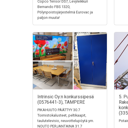
Copco Tensor DS7, Levyleikkuri
Bernando FBS 1320,
Pölynpoistojärjestelmä Eurovac ja
paljon muuta!
Intrinsic Oy:n konkurssipesä
5. P
(0576441-3), TAMPERE
Rake
konk
PIKAHUUTO PÄÄTTYY 30.7
(335
Toimistokalusteet, peltikaapit,
taulutelevisio, neuvottelupöytä ym.
Potai
NOUTO PERJANTAINA 31.7