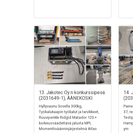
13. Jakotec Oy:n konkurssipesä
14. 
(2031649-1), ÄÄNEKOSKI
(20
Hyllyvaunu Sovella 300kg,
Paine
Työkalukaapin työkalut ja tarvikkeet,
37, r
Ruuvipenkki Ridgid Matador 120 +
Testi
korkeussäädettävä jalusta MPI,
Hampu
Momenttiväänninjärjestelmä Atlas
ym