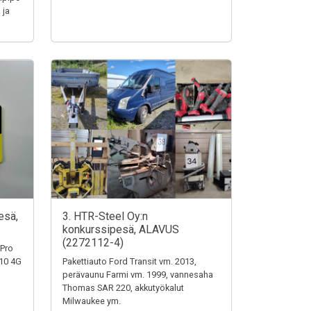
 ja
esä,
3. HTR-Steel Oy:n
konkurssipesä, ALAVUS
(2272112-4)
 Pro
110 4G
Pakettiauto Ford Transit vm. 2013,
perävaunu Farmi vm. 1999, vannesaha
Thomas SAR 220, akkutyökalut
Milwaukee ym.