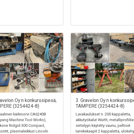
ravelon Oy:n konkurssipesä,
3. Gravelon Oy:n konkurssip
PERE (3254424-8)
TAMPERE (3254424-8)
alinen kärkisorvi CA6240B
Lavakaulukset n. 200 kappaletta,
yang Machine Tool Works),
akkutyökalut Würth, metalliprofiili
ekone Ridgid 300 Compact,
siirtelyyn käytetty vaunu, peltiset
kontit, plasmaleikkuri Lincoln
tarvikekaapit 2 kappaletta, ulokehy