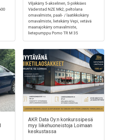
Viljakärry 5-akselinen, S-piikkiäes
600
Väderstad NZE Mk2, peltolana
omavalmiste, paali- / laatikkokärry
omavalmiste, lietekärry Vepi, vetävä
maanajokärry omavalmiste,
lietepumppu Pomo TR M 35
AKR Data Oy:n konkurssipesä
I
myy liikehuoneistoja Loimaan
keskustassa