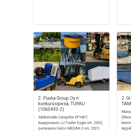
2. Puuha Group Oy:n
2. G
konkurssipesä, TURKU
TAM
(1060493-2)
Manua
Sähkötrukki Catepillar EP16KT,
(Shen
kaappivaunu JJ-Trailer Eagle vm. 2023,
kierr
perävaunu Hulco MEDAX-2 vm. 2021,
kippi