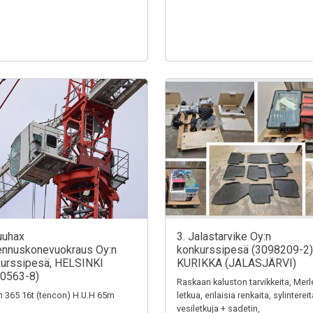
uuhax
3. Jalastarvike Oy:n
nnuskonevuokraus Oy:n
konkurssipesä (3098209-2)
urssipesä, HELSINKI
KURIKKA (JALASJÄRVI)
0563-8)
Raskaan kaluston tarvikkeita, Merl
n 365 16t (tencon) H.U.H 65m
letkua, erilaisia renkaita, sylintereit
vesiletkuja + sadetin,