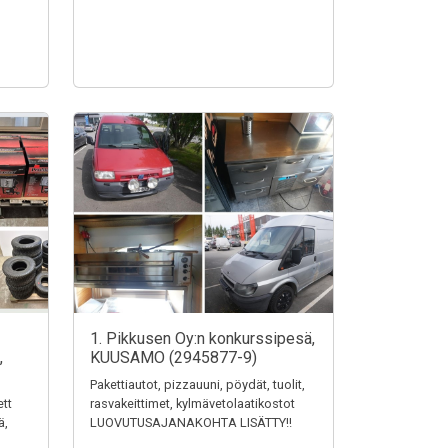
1. Pikkusen Oy:n konkurssipesä,
,
KUUSAMO (2945877-9)
Pakettiautot, pizzauuni, pöydät, tuolit,
ett
rasvakeittimet, kylmävetolaatikostot
ä,
LUOVUTUSAJANAKOHTA LISÄTTY!!