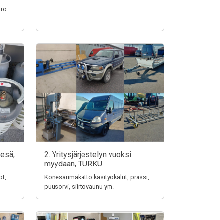
tro
pesä,
2. Yritysjärjestelyn vuoksi
myydään, TURKU
ot,
Konesaumakatto käsityökalut, prässi,
puusorvi, siirtovaunu ym.