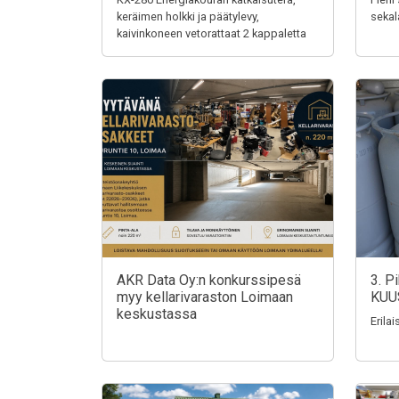
keräimen holkki ja päätylevy,
sekal
kaivinkoneen vetorattaat 2 kappaletta
AKR Data Oy:n konkurssipesä
3. P
myy kellarivaraston Loimaan
KUU
keskustassa
Erila