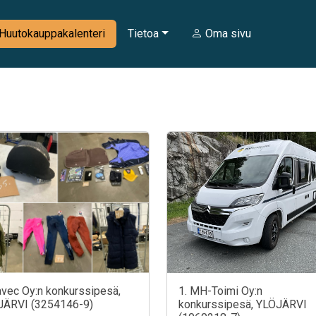
Huutokauppakalenteri
Tietoa
Oma sivu
avec Oy:n konkurssipesä,
1. MH-Toimi Oy:n
JÄRVI (3254146-9)
konkurssipesä, YLÖJÄRVI