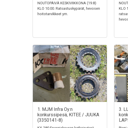
NOUTOPÄIVÄ KESKIVIIKKONA (19.8)
NOUT
KLO 10.00. Ratsastuskypärät, hevosen
KLO 1
hoitotarvikkeet ym.
ratsa
hevos
1. MJM Infra Oy:n
3. L
konkurssipesä, KITEE / JUUKA
konk
(3350141-8)
LAP
KX-280 Energiakouran katkaisuterä,
Pieni 