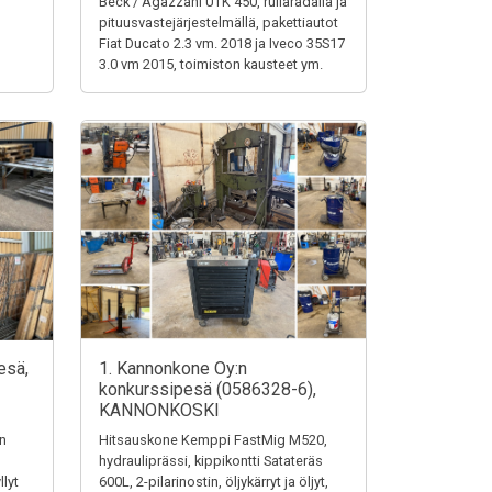
Beck / Agazzani UTK 450, rullaradalla ja
pituusvastejärjestelmällä, pakettiautot
Fiat Ducato 2.3 vm. 2018 ja Iveco 35S17
3.0 vm 2015, toimiston kausteet ym.
esä,
1. Kannonkone Oy:n
konkurssipesä (0586328-6),
KANNONKOSKI
en
Hitsauskone Kemppi FastMig M520,
hydrauliprässi, kippikontti Satateräs
llyt
600L, 2-pilarinostin, öljykärryt ja öljyt,