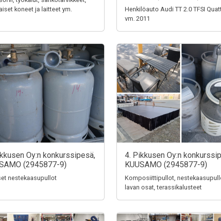
aiset koneet ja laitteet ym.
Henkilöauto Audi TT 2.0 TFSI Quat
vm. 2011
ikkusen Oy:n konkurssipesä,
4. Pikkusen Oy:n konkurssi
SAMO (2945877-9)
KUUSAMO (2945877-9)
iset nestekaasupullot
Komposiittipullot, nestekaasupull
lavan osat, terassikalusteet