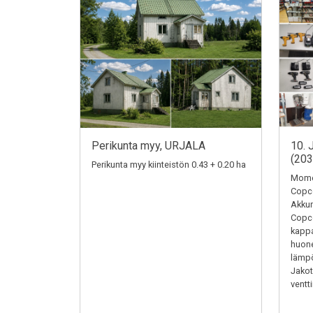
Perikunta myy, URJALA
10. 
(20
Perikunta myy kiinteistön 0.43 + 0.20 ha
Momen
Copc
Akkum
Copc
kappa
huone
lämpö
Jakotu
ventti