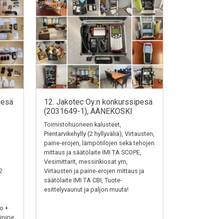
pesä
12. Jakotec Oy:n konkurssipesä
(2031649-1), ÄÄNEKOSKI
Toimistohuoneen kalusteet,
Pientarvikehylly (2 hyllyväliä), Virtausten,
paine-erojen, lämpötilojen sekä tehojen
mittaus ja säätölaite IMI TA SCOPE,
Vesimittarit, messinkiosat ym,
2
Virtausten ja paine-erojen mittaus ja
säätölaite IMI TA CBI, Tuote-
esittelyvaunut ja paljon muuta!
o +
ipipe