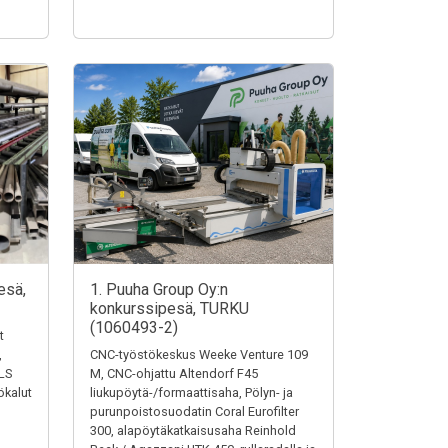
esä,
1. Puuha Group Oy:n
konkurssipesä, TURKU
(1060493-2)
t
,
CNC-työstökeskus Weeke Venture 109
LS
M, CNC-ohjattu Altendorf F45
ökalut
liukupöytä-/formaattisaha, Pölyn- ja
purunpoistosuodatin Coral Eurofilter
300, alapöytäkatkaisusaha Reinhold