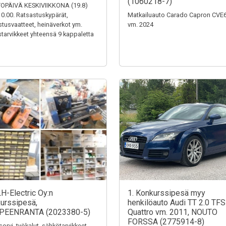
(1060218-7)
OPÄIVÄ KESKIVIIKKONA (19.8)
0.00. Ratsastuskypärät,
Matkailuauto Carado Capron CVE
stusvaatteet, heinäverkot ym.
vm. 2024
tarvikkeet yhteensä 9 kappaletta
LH-Electric Oy:n
1. Konkurssipesä myy
urssipesä,
henkilöauto Audi TT 2.0 TFS
PEENRANTA (2023380-5)
Quattro vm. 2011, NOUTO
FORSSA (2775914-8)
sorvi, työkalut, sähkötarvikkeet,