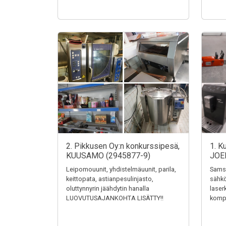
2. Pikkusen Oy:n konkurssipesä,
1. K
KUUSAMO (2945877-9)
JOE
Leipomouunit, yhdistelmäuunit, parila,
Samsu
keittopata, astianpesulinjasto,
sähkö
oluttynnyrin jäähdytin hanalla
laser
LUOVUTUSAJANKOHTA LISÄTTY!!
kompr