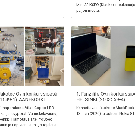
Mini 32 KSPO (Klauke) + leukasarja
paljon muuta!
Jakotec Oy:n konkurssipesä
1. Funzilife Oy:n konkurssip
31649-1), ÄÄNEKOSKI
HELSINKI (2603559-4)
ilmaporakone Atlas Copco LBB
Kannettavaa tietokone MackBook
eikä- ja levyporat, Vannekelavaunu,
13-inch (2020) ja puhelin Nokia 8
penkki, Hamputuslaite ProSpec
tin ja Läpivientikumit, suojaletkut