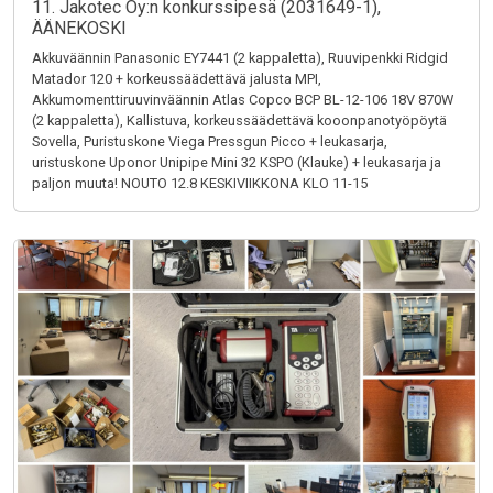
11. Jakotec Oy:n konkurssipesä (2031649-1),
ÄÄNEKOSKI
Akkuväännin Panasonic EY7441 (2 kappaletta), Ruuvipenkki Ridgid
Matador 120 + korkeussäädettävä jalusta MPI,
Akkumomenttiruuvinväännin Atlas Copco BCP BL-12-106 18V 870W
(2 kappaletta), Kallistuva, korkeussäädettävä kooonpanotyöpöytä
Sovella, Puristuskone Viega Pressgun Picco + leukasarja,
uristuskone Uponor Unipipe Mini 32 KSPO (Klauke) + leukasarja ja
paljon muuta! NOUTO 12.8 KESKIVIIKKONA KLO 11-15