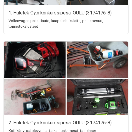
1. Huletek Oy:n konkurssipesä, OULU (3174176-8)
Volkswagen pakettiauto, kaapelinhakulaite, painepesuri,
toimistokalusteet
2. Huletek Oy:n konkurssipesä, OULU (3174176-8)
Kottikärry, patolevyrulla, tarkastuskamerat, tasolaser