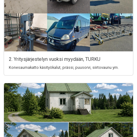
2. Yritysjärjestelyn vuoksi myydään, TURKU
Konesaumakatto käsityökalut, prässi, puusorvi, siirtovaunu ym.