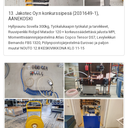
13. Jakotec Oy:n konkurssipesä (2031649-1),
ÄÄNEKOSKI
Hyllyvaunu Sovella 300kg, Työkalukaapin työkalut ja tarvikkeet,
Ruuvipenkki Ridgid Matador 120 + korkeussäädettävä jalusta MPI,
Momenttiväänninjärjestelmä Atlas Copco Tensor DS7, Levyleikkuri
Bernando FBS 1320, Pölynpoistojärjestelmä Eurovac ja paljon
muuta! NOUTO 12.8 KESKIVIIKKONA KLO 11-15