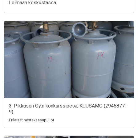
Loimaan keskustassa
3. Pikkusen Oy:n konkurssipesä, KUUSAMO (2945877-
9)
Erilaiset nestekaasupullot