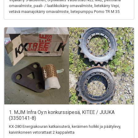
omavalmiste, paali- / laatikkokärry omavalmiste, lietekärry Vepi,
vetävä maanajokärry omavalmiste, lietepumppu Pomo TR M 35
1. MJM Infra Oy:n konkurssipesä, KITEE / JUUKA
(3350141-8)
KX-280 Energiakouran katkaisuterä, keräimen holkki ja päätylevy,
kaivinkoneen vetorattaat 2 kappaletta