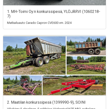
1. MH-Toimi Oy:n konkurssipesä, YLÖJÄRVI (1060218-
7)
Matkailuauto Carado Capron CVE600 vm. 2024
2. Maatilan konkurssipesä (1399990-9), SOINI
Viljakärry 5-akselinen, S-piikkiäes Väderstad NZE Mk2, peltolana