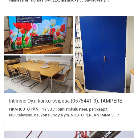
vannesaha Thomas SAR 220, akkutyökalut Milwaukee ym.
Intrinsic Oy:n konkurssipesä (0576441-3), TAMPERE
PIKAHUUTO PÄÄTTYY 30.7 Toimistokalusteet, peltikaapit,
taulutelevisio, neuvottelupöytä ym. NOUTO PERJANTAINA 31.7