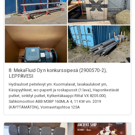
8. MekaFluid Oy:n konkurssipesä (2900570-2),
LEPPÄVESI
Hydrauliset peitelevyt ym. Kuormalavat, lavakaulukset ym,
Käsipyyhkeet, wc-paperit ja roskapussit (1 lava), Haponkestävät
putket, sinkityt putket, Kytkentäkaappi Rittal VX 8205.000,
Sähkömoottori ABB M3BP 160MLA 4, 11 KW vm. 2019
(KÄYTTÄMÄTÖN), Voimavirtajohtoa 125A