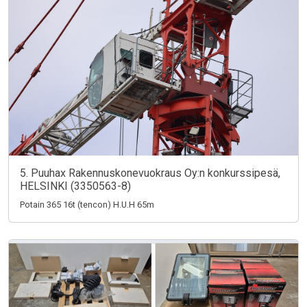
5. Puuhax Rakennuskonevuokraus Oy:n konkurssipesä,
HELSINKI (3350563-8)
Potain 365 16t (tencon) H.U.H 65m