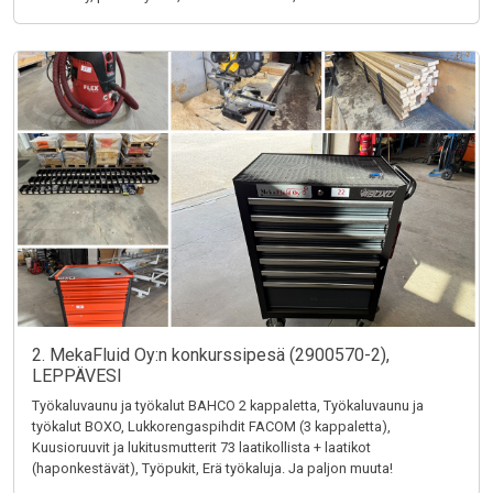
2. MekaFluid Oy:n konkurssipesä (2900570-2),
LEPPÄVESI
Työkaluvaunu ja työkalut BAHCO 2 kappaletta, Työkaluvaunu ja
työkalut BOXO, Lukkorengaspihdit FACOM (3 kappaletta),
Kuusioruuvit ja lukitusmutterit 73 laatikollista + laatikot
(haponkestävät), Työpukit, Erä työkaluja. Ja paljon muuta!