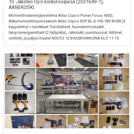
10. Jakotec Oy:n konkurssipesä (2031649-1),
ÄÄNEKOSKI
Momenttiväänninjärjestelmä Atlas Copco Power Focus 4000,
Akkumomenttiruuvinväännin Atlas Copco BCP BL-6-106 18V 810W (3
kappaletta) + tarvikkeet Toimilaitteet, huonetermostaatit,
lämpöenergiamittarit (2 hyllyväliä), Jakotukit, puristusosat, liittimet,
venttiilit, ja paljon muuta! NOUTO 12.8 KESKIVIIKKONA KLO 11-15