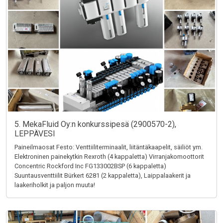
5. MekaFluid Oy:n konkurssipesä (2900570-2),
LEPPÄVESI
Paineilmaosat Festo: Venttiiliterminaalit, liitäntäkaapelit, säiliöt ym.
Elektroninen painekytkin Rexroth (4 kappaletta) Virranjakomoottorit
Concentric Rockford Inc FG133002BSP (6 kappaletta)
Suuntausventtiilit Bürkert 6281 (2 kappaletta), Laippalaakerit ja
laakeriholkit ja paljon muuta!