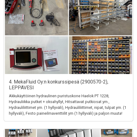
4. MekaFluid Oy:n konkurssipesä (2900570-2),
LEPPÄVESI
Akkukäyttöinen hydraulinen puristuskone Haelok PT 1228,
Hydrauliikka putket + oksahyllyt, Hitsattavat putkiosat ym.,
Hydrauliliittimet ym. (1 hyllyväli), Hydrauliliittimet, nipat, tulpat ym. (1
hyllyväli), Festo paineilmaventtiilit ym (1 hyllyväli) ja paljon muuta!