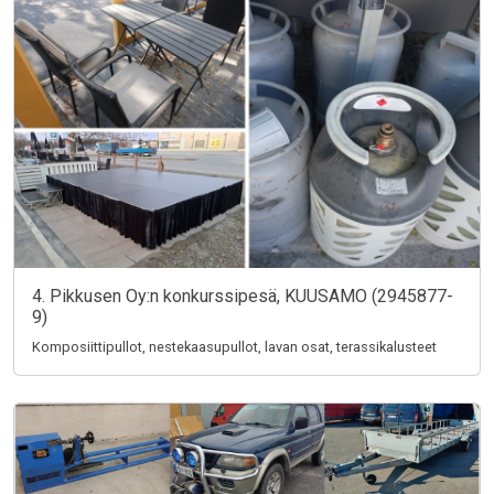
4. Pikkusen Oy:n konkurssipesä, KUUSAMO (2945877-
9)
Komposiittipullot, nestekaasupullot, lavan osat, terassikalusteet