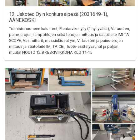
12. Jakotec Oy:n konkurssipesä (2031649-1),
ÄÄNEKOSKI
Toimistohuoneen kalusteet, Pientarvikehylly (2 hyllyväliä), Virtausten,
paine-erojen, lämpötilojen sekä tehojen mittaus ja säätölaite IMI TA
SCOPE, Vesimittarit, messinkiosat ym, Virtausten ja paine-erojen
mittaus ja säätölaite IMI TA CBI, Tuote-esittelyvaunut ja paljon
muuta! NOUTO 12.8 KESKIVIIKKONA KLO 11-15