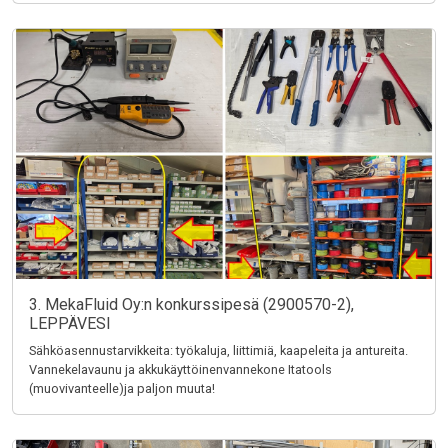
3. MekaFluid Oy:n konkurssipesä (2900570-2),
LEPPÄVESI
Sähköasennustarvikkeita: työkaluja, liittimiä, kaapeleita ja antureita.
Vannekelavaunu ja akkukäyttöinenvannekone Itatools
(muovivanteelle)ja paljon muuta!