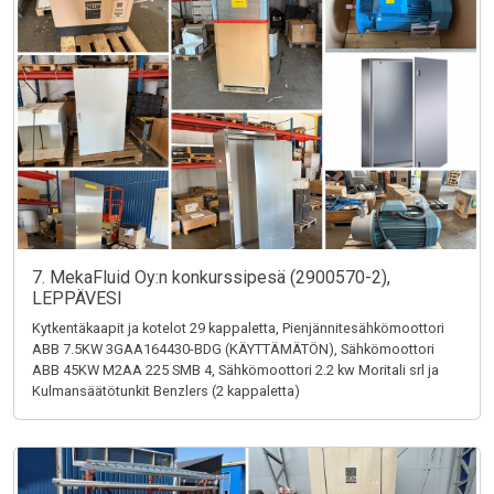
7. MekaFluid Oy:n konkurssipesä (2900570-2),
LEPPÄVESI
Kytkentäkaapit ja kotelot 29 kappaletta, Pienjännitesähkömoottori
ABB 7.5KW 3GAA164430-BDG (KÄYTTÄMÄTÖN), Sähkömoottori
ABB 45KW M2AA 225 SMB 4, Sähkömoottori 2.2 kw Moritali srl ja
Kulmansäätötunkit Benzlers (2 kappaletta)