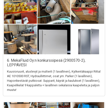
6. MekaFluid Oy:n konkurssipesä (2900570-2),
LEPPÄVESI
Kuusioruuvit, aluslevyt ja mutterit (1 lavallinen), Kytkentäkaappi Rittal
AE 1010500 RST, Hydraulliittimet, osat ym. Parker (1 lavallinen),
Haponkestävät putkiosat: Supparit, käyrät ja kaulukset (1 lavallinen),
Kaapelikelat 9 kappaletta + lavallinen sekalaisia kaapeleita ja paljon
muuta!