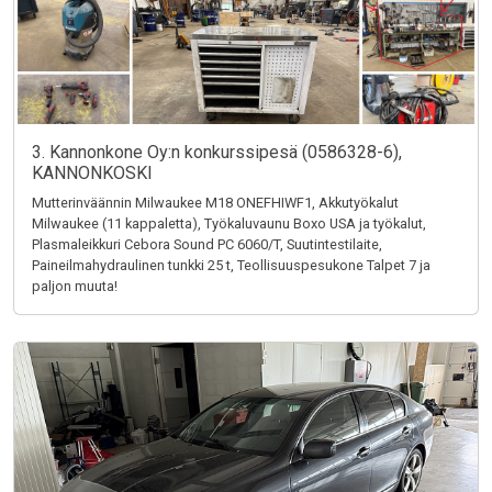
3. Kannonkone Oy:n konkurssipesä (0586328-6),
KANNONKOSKI
Mutterinväännin Milwaukee M18 ONEFHIWF1, Akkutyökalut
Milwaukee (11 kappaletta), Työkaluvaunu Boxo USA ja työkalut,
Plasmaleikkuri Cebora Sound PC 6060/T, Suutintestilaite,
Paineilmahydraulinen tunkki 25 t, Teollisuuspesukone Talpet 7 ja
paljon muuta!