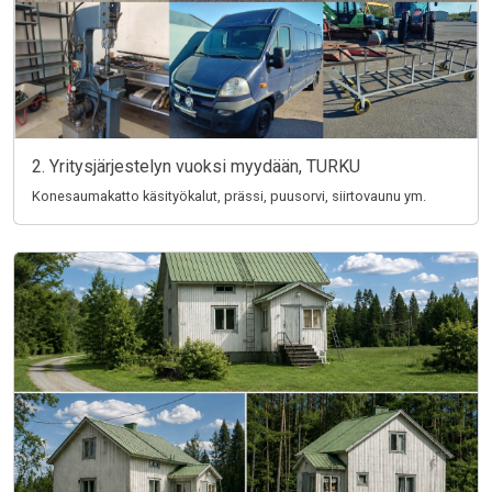
2. Yritysjärjestelyn vuoksi myydään, TURKU
Konesaumakatto käsityökalut, prässi, puusorvi, siirtovaunu ym.