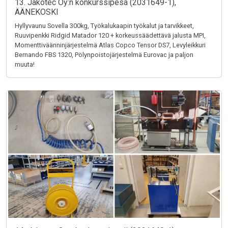
13. Jakotec Oy:n konkurssipesä (2031649-1),
ÄÄNEKOSKI
Hyllyvaunu Sovella 300kg, Työkalukaapin työkalut ja tarvikkeet,
Ruuvipenkki Ridgid Matador 120 + korkeussäädettävä jalusta MPI,
Momenttiväänninjärjestelmä Atlas Copco Tensor DS7, Levyleikkuri
Bernando FBS 1320, Pölynpoistojärjestelmä Eurovac ja paljon
muuta!