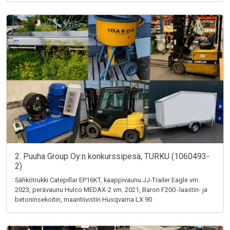
2. Puuha Group Oy:n konkurssipesä, TURKU (1060493-
2)
Sähkötrukki Catepillar EP16KT, kaappivaunu JJ-Trailer Eagle vm.
2023, perävaunu Hulco MEDAX-2 vm. 2021, Baron F200 -laastin- ja
betoninsekoitin, maantiivistin Husqvarna LX 90