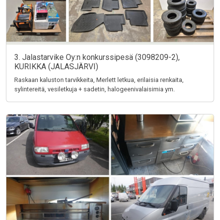
3. Jalastarvike Oy:n konkurssipesä (3098209-2),
KURIKKA (JALASJÄRVI)
Raskaan kaluston tarvikkeita, Merlett letkua, erilaisia renkaita,
sylintereitä, vesiletkuja + sadetin, halogeenivalaisimia ym.