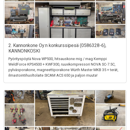
2. Kannonkone Oy:n konkurssipesä (0586328-6),
KANNONKOSKI
Pyörityspöytä Nova WP500, hitsauskone mig / mag Kemppi
WeldForce KPS4500 + KWF300, ruuvikompressori NOVA SC-7.5C,
pylväsporakone, magneettiporakone Würth Master MKB 35 + terät,
ilmastointihuoltolaite SICAM ACS 650 ja paljon muuta!