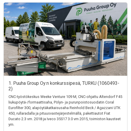
1. Puuha Group Oy:n konkurssipesä, TURKU (1060493-
2)
CNC-työstökeskus Weeke Venture 109 M, CNC-ohjattu Altendorf F45
liukupöytä-/formaattisaha, Pölyn- ja purunpoistosuodatin Coral
Eurofilter 300, alapöytäkatkaisusaha Reinhold Beck / Agazzani UTK
450, rullaradalla ja pituusvastejärjestelmällä, pakettiautot Fiat
Ducato 2.3 vm. 2018 ja Iveco 35S17 3.0 vm 2015, toimiston kausteet
ym.