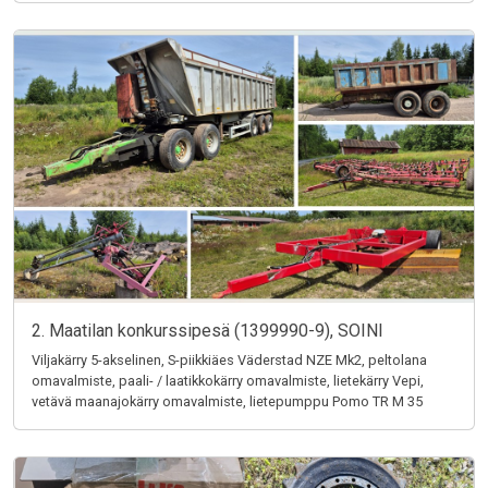
2. Maatilan konkurssipesä (1399990-9), SOINI
Viljakärry 5-akselinen, S-piikkiäes Väderstad NZE Mk2, peltolana
omavalmiste, paali- / laatikkokärry omavalmiste, lietekärry Vepi,
vetävä maanajokärry omavalmiste, lietepumppu Pomo TR M 35