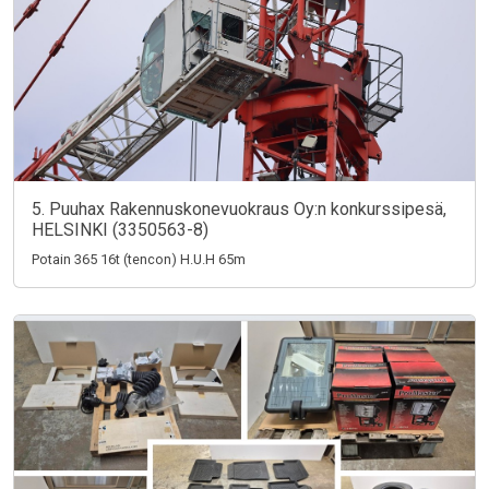
5. Puuhax Rakennuskonevuokraus Oy:n konkurssipesä,
HELSINKI (3350563-8)
Potain 365 16t (tencon) H.U.H 65m