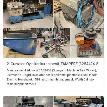
2. Gravelon Oy:n konkurssipesä, TAMPERE (3254424-8)
Manuaalinen kärkisorvi CA6240B (Shenyang Machine Tool Works),
kierrekone Ridgid 300 Compact, kippikontit, plasmaleikkuri Lincoln
Electric Tomahawk 1538, automaattihitsausmaski Wurth Callisto
raitisilmapuhaltimella