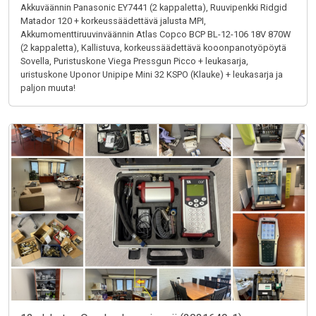
Akkuväännin Panasonic EY7441 (2 kappaletta), Ruuvipenkki Ridgid
Matador 120 + korkeussäädettävä jalusta MPI,
Akkumomenttiruuvinväännin Atlas Copco BCP BL-12-106 18V 870W
(2 kappaletta), Kallistuva, korkeussäädettävä kooonpanotyöpöytä
Sovella, Puristuskone Viega Pressgun Picco + leukasarja,
uristuskone Uponor Unipipe Mini 32 KSPO (Klauke) + leukasarja ja
paljon muuta!