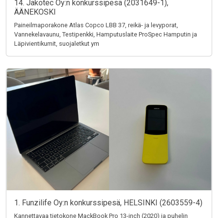
14. Jakotec Oy:n konkurssipesä (2031649-1),
ÄÄNEKOSKI
Paineilmaporakone Atlas Copco LBB 37, reikä- ja levyporat,
Vannekelavaunu, Testipenkki, Hamputuslaite ProSpec Hamputin ja
Läpivientikumit, suojaletkut ym
1. Funzilife Oy:n konkurssipesä, HELSINKI (2603559-4)
Kannettavaa tietokone MackBook Pro 13-inch (2020) ja puhelin