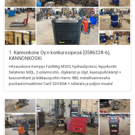
1. Kannonkone Oy:n konkurssipesä (0586328-6),
KANNONKOSKI
Hitsauskone Kemppi FastMig M520, hydrauliprässi, kippikontti
Satateräs 600L, 2-pilarinostin, öljykärryt ja öljyt, kaasupullokärryt +
kaasumittarit ja leikkauspoltin Harris 980, metallivannesaha
puoliautomaattinen Carif 320 BSA + rullarata ja paljon muuta!