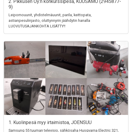
2. Pikkusen Oy:n konkurssipesä, KUUSAMO (2945877-
9)
Leipomouunit, yhdistelmäuunit, parila, keittopata,
astianpesulinjasto, oluttynnyrin jäähdytin hanalla
LUOVUTUSAJANKOHTA LISÄTTY!!
1. Kuolinpesä myy irtaimistoa, JOENSUU
Samsung 55 tuuman televisio, sähkösaha Husqvarna Electric 321,