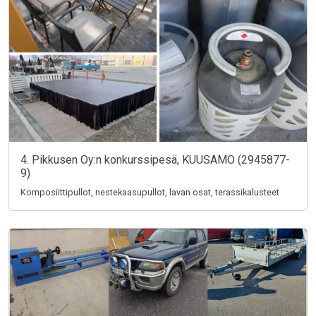
4. Pikkusen Oy:n konkurssipesä, KUUSAMO (2945877-
9)
Komposiittipullot, nestekaasupullot, lavan osat, terassikalusteet