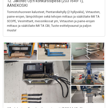
12. Jakotec Oy:n konkurssipesä (2031649-1),
ÄÄNEKOSKI
Toimistohuoneen kalusteet, Pientarvikehylly (2 hyllyväliä), Virtausten,
paine-erojen, lämpötilojen sekä tehojen mittaus ja säätölaite IMI TA
SCOPE, Vesimittarit, messinkiosat ym, Virtausten ja paine-erojen
mittaus ja säätölaite IMI TA CBI, Tuote-esittelyvaunut ja paljon
muuta!