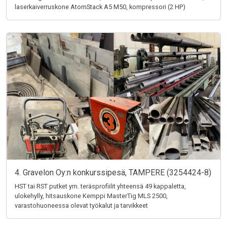
laserkaiverruskone AtomStack A5 M50, kompressori (2 HP)
4. Gravelon Oy:n konkurssipesä, TAMPERE (3254424-8)
HST tai RST putket ym. teräsprofiilit yhteensä 49 kappaletta,
ulokehylly, hitsauskone Kemppi MasterTig MLS 2500,
varastohuoneessa olevat työkalut ja tarvikkeet