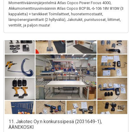
Momenttiväänninjärjestelmä Atlas Copco Power Focus 4000,
Akkumomenttiruuvinväännin Atlas Copco BCP BL-6-106 18V 810W (3
kappaletta) + tarvikkeet Toimilaitteet, huonetermostaatit,
lämpöenergiamittarit (2 hyllyväliä), Jakotukit, puristusosat, liittimet,
venttiilit, ja paljon muuta!
11. Jakotec Oy:n konkurssipesä (2031649-1),
ÄÄNEKOSKI