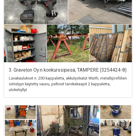
3. Gravelon Oy:n konkurssipesä, TAMPERE (3254424-8)
Lavakaulukset n. 200 kappaletta, akkutyökalut Würth, metalliprofiilien
siirtelyyn käytetty vaunu, peltiset tarvikekaapit 2 kappaletta,
ulokehyllyt