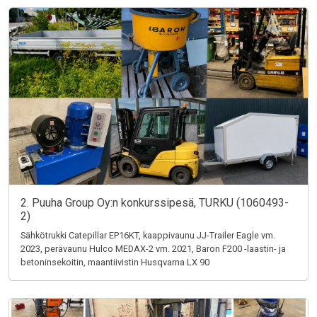
2. Puuha Group Oy:n konkurssipesä, TURKU (1060493-
2)
Sähkötrukki Catepillar EP16KT, kaappivaunu JJ-Trailer Eagle vm.
2023, perävaunu Hulco MEDAX-2 vm. 2021, Baron F200 -laastin- ja
betoninsekoitin, maantiivistin Husqvarna LX 90