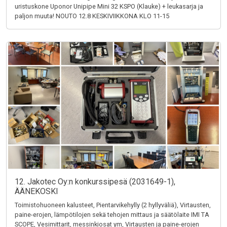
uristuskone Uponor Unipipe Mini 32 KSPO (Klauke) + leukasarja ja
paljon muuta! NOUTO 12.8 KESKIVIIKKONA KLO 11-15
12. Jakotec Oy:n konkurssipesä (2031649-1),
ÄÄNEKOSKI
Toimistohuoneen kalusteet, Pientarvikehylly (2 hyllyväliä), Virtausten,
paine-erojen, lämpötilojen sekä tehojen mittaus ja säätölaite IMI TA
SCOPE, Vesimittarit, messinkiosat ym, Virtausten ja paine-erojen