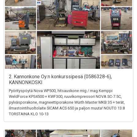
2. Kannonkone Oy:n konkurssipesä (0586328-6),
KANNONKOSKI
Pyörityspöytä Nova WP500, hitsauskone mig / mag Kemppi
WeldForce KPS4500 + KWF300, ruuvikompressori NOVA SC-7.5C,
pylväsporakone, magneettiporakone Würth Master MKB 35 + terät,
ilmastointihuoltolaite SICAM ACS 650 ja paljon muuta! NOUTO 13.8
TORSTAINA KLO 10-13