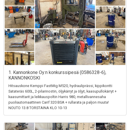
1. Kannonkone Oy:n konkurssipesä (0586328-6),
KANNONKOSKI
Hitsauskone Kemppi FastMig M520, hydrauliprässi, kippikontti
Satateräs 600L, 2-pilarinostin, öljykärryt ja öljyt, kaasupullokärryt +
kaasumittarit ja leikkauspoltin Harris 980, metallivannesaha
puoliautomaattinen Carif 320 BSA + rullarata ja paljon muuta!
NOUTO 13.8 TORSTAINA KLO 10-13