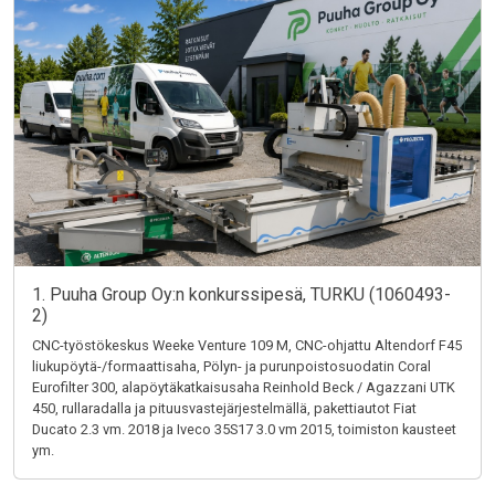
1. Puuha Group Oy:n konkurssipesä, TURKU (1060493-
2)
CNC-työstökeskus Weeke Venture 109 M, CNC-ohjattu Altendorf F45
liukupöytä-/formaattisaha, Pölyn- ja purunpoistosuodatin Coral
Eurofilter 300, alapöytäkatkaisusaha Reinhold Beck / Agazzani UTK
450, rullaradalla ja pituusvastejärjestelmällä, pakettiautot Fiat
Ducato 2.3 vm. 2018 ja Iveco 35S17 3.0 vm 2015, toimiston kausteet
ym.