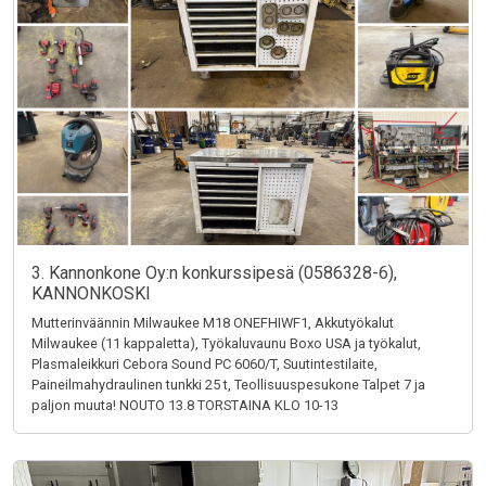
3. Kannonkone Oy:n konkurssipesä (0586328-6),
KANNONKOSKI
Mutterinväännin Milwaukee M18 ONEFHIWF1, Akkutyökalut
Milwaukee (11 kappaletta), Työkaluvaunu Boxo USA ja työkalut,
Plasmaleikkuri Cebora Sound PC 6060/T, Suutintestilaite,
Paineilmahydraulinen tunkki 25 t, Teollisuuspesukone Talpet 7 ja
paljon muuta! NOUTO 13.8 TORSTAINA KLO 10-13