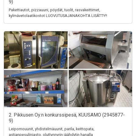
9)
Pakettiautot, pizzauuni, pöydät, tuolit, rasvakeittimet,
kylmävetolaatikostot LUOVUTUSAJANAKOHTA LISÄTTY!!
2. Pikkusen Oy:n konkurssipesä, KUUSAMO (2945877-
9)
Leipomouunit, yhdistelmäuunit, parila, keittopata,
astianpesulinjasto, oluttynnyrin jäähdytin hanalla