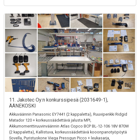
11. Jakotec Oy:n konkurssipesä (2031649-1),
ÄÄNEKOSKI
Akkuväännin Panasonic EY7441 (2 kappaletta), Ruuvipenkki Ridgid
Matador 120 + korkeussäädettävä jalusta MPI,
Akkumomenttiruuvinväännin Atlas Copco BCP BL-12-106 18V 870W
(2 kappaletta), Kallistuva, korkeussäädettävä kooonpanotyöpöytä
Sovella, Puristuskone Viega Pressgun Picco + leukasarja,