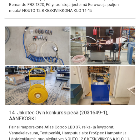
Bernando FBS 1320, Pölynpoistojärjestelmä Eurovac ja paljon
muuta! NOUTO 12.8 KESKIVIIKKONA KLO 11-15
14. Jakotec Oy:n konkurssipesä (2031649-1),
ÄÄNEKOSKI
Paineilmaporakone Atlas Copco LBB 37, reikä- ja levyporat,
Vannekelavaunu, Testipenkki, Hamputuslaite ProSpec Hamputin ja
Läpivientikumit, suojaletkut ym NOUTO 12.8 KESKIVIIKKONA KLO 11-