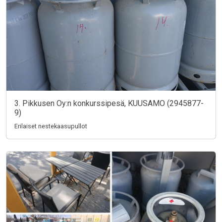
3. Pikkusen Oy:n konkurssipesä, KUUSAMO (2945877-
9)
Erilaiset nestekaasupullot