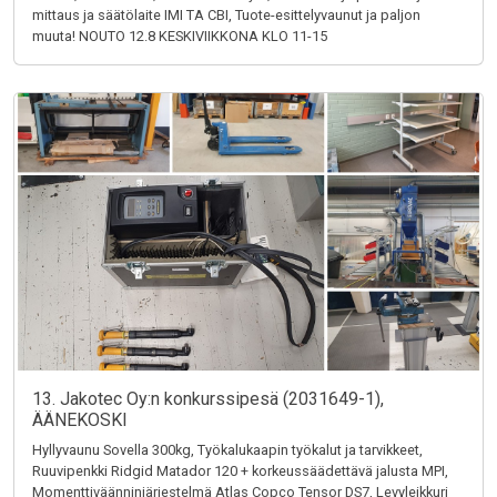
mittaus ja säätölaite IMI TA CBI, Tuote-esittelyvaunut ja paljon
muuta! NOUTO 12.8 KESKIVIIKKONA KLO 11-15
13. Jakotec Oy:n konkurssipesä (2031649-1),
ÄÄNEKOSKI
Hyllyvaunu Sovella 300kg, Työkalukaapin työkalut ja tarvikkeet,
Ruuvipenkki Ridgid Matador 120 + korkeussäädettävä jalusta MPI,
Momenttiväänninjärjestelmä Atlas Copco Tensor DS7, Levyleikkuri