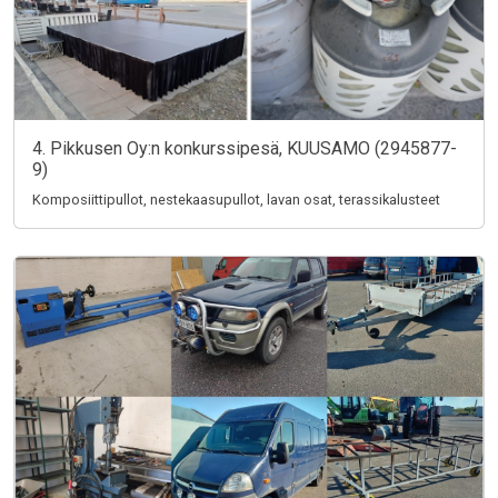
4. Pikkusen Oy:n konkurssipesä, KUUSAMO (2945877-
9)
Komposiittipullot, nestekaasupullot, lavan osat, terassikalusteet