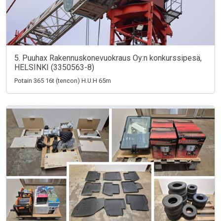
5. Puuhax Rakennuskonevuokraus Oy:n konkurssipesä,
HELSINKI (3350563-8)
Potain 365 16t (tencon) H.U.H 65m