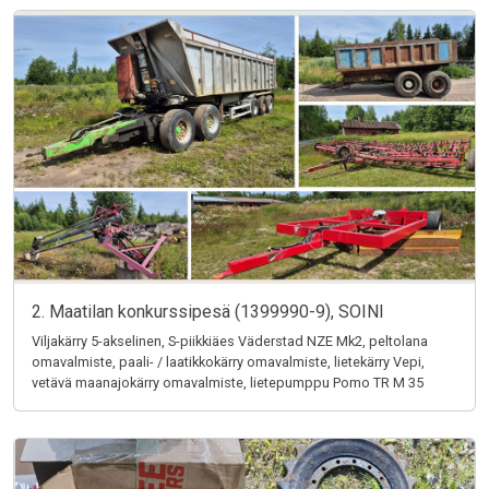
2. Maatilan konkurssipesä (1399990-9), SOINI
Viljakärry 5-akselinen, S-piikkiäes Väderstad NZE Mk2, peltolana
omavalmiste, paali- / laatikkokärry omavalmiste, lietekärry Vepi,
vetävä maanajokärry omavalmiste, lietepumppu Pomo TR M 35