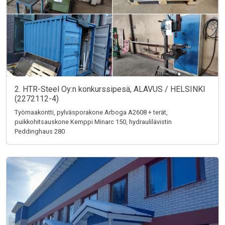
2. HTR-Steel Oy:n konkurssipesä, ALAVUS / HELSINKI
(2272112-4)
Työmaakontti, pylväsporakone Arboga A2608 + terät,
puikkohitsauskone Kemppi Minarc 150, hydraulilävistin
Peddinghaus 280