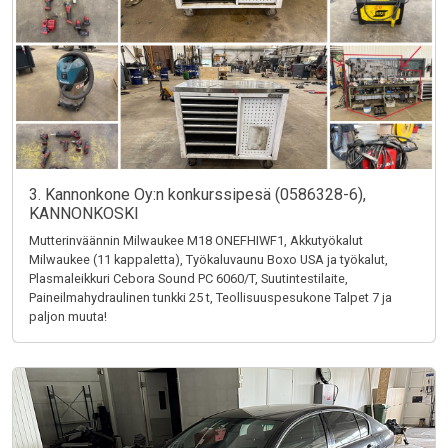
3. Kannonkone Oy:n konkurssipesä (0586328-6),
KANNONKOSKI
Mutterinväännin Milwaukee M18 ONEFHIWF1, Akkutyökalut
Milwaukee (11 kappaletta), Työkaluvaunu Boxo USA ja työkalut,
Plasmaleikkuri Cebora Sound PC 6060/T, Suutintestilaite,
Paineilmahydraulinen tunkki 25 t, Teollisuuspesukone Talpet 7 ja
paljon muuta!