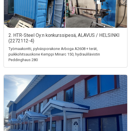
2. HTR-Steel Oy:n konkurssipesä, ALAVUS / HELSINKI
(2272112-4)
Työmaakontti, pylväsporakone Arboga A2608 + terät,
puikkohitsauskone Kemppi Minarc 150, hydraulilävistin
Peddinghaus 280