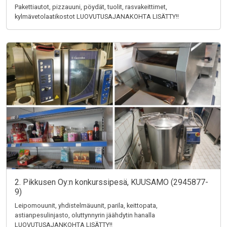
Pakettiautot, pizzauuni, pöydät, tuolit, rasvakeittimet,
kylmävetolaatikostot LUOVUTUSAJANAKOHTA LISÄTTY!!
2. Pikkusen Oy:n konkurssipesä, KUUSAMO (2945877-
9)
Leipomouunit, yhdistelmäuunit, parila, keittopata,
astianpesulinjasto, oluttynnyrin jäähdytin hanalla
LUOVUTUSAJANKOHTA LISÄTTY!!