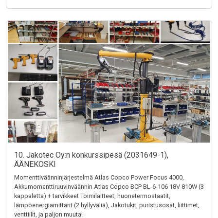
10. Jakotec Oy:n konkurssipesä (2031649-1),
ÄÄNEKOSKI
Momenttiväänninjärjestelmä Atlas Copco Power Focus 4000,
Akkumomenttiruuvinväännin Atlas Copco BCP BL-6-106 18V 810W (3
kappaletta) + tarvikkeet Toimilaitteet, huonetermostaatit,
lämpöenergiamittarit (2 hyllyväliä), Jakotukit, puristusosat, liittimet,
venttiilit, ja paljon muuta!