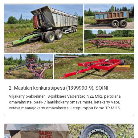
2. Maatilan konkurssipesä (1399990-9), SOINI
Viljakärry 5-akselinen, S-piikkiäes Väderstad NZE Mk2, peltolana
omavalmiste, paali- / laatikkokärry omavalmiste, lietekärry Vepi,
vetävä maanajokärry omavalmiste, lietepumppu Pomo TR M 35