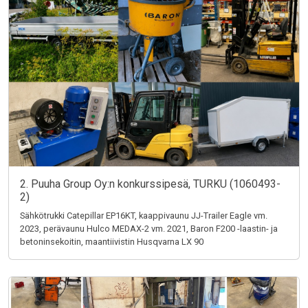
2. Puuha Group Oy:n konkurssipesä, TURKU (1060493-
2)
Sähkötrukki Catepillar EP16KT, kaappivaunu JJ-Trailer Eagle vm.
2023, perävaunu Hulco MEDAX-2 vm. 2021, Baron F200 -laastin- ja
betoninsekoitin, maantiivistin Husqvarna LX 90