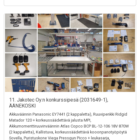
11. Jakotec Oy:n konkurssipesä (2031649-1),
ÄÄNEKOSKI
Akkuväännin Panasonic EY7441 (2 kappaletta), Ruuvipenkki Ridgid
Matador 120 + korkeussäädettävä jalusta MPI,
Akkumomenttiruuvinväännin Atlas Copco BCP BL-12-106 18V 870W
(2 kappaletta), Kallistuva, korkeussäädettävä kooonpanotyöpöytä
Sovella, Puristuskone Viega Pressgun Picco + leukasarja,