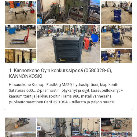
1. Kannonkone Oy:n konkurssipesä (0586328-6),
KANNONKOSKI
Hitsauskone Kemppi FastMig M520, hydrauliprässi, kippikontti
Satateräs 600L, 2-pilarinostin, öljykärryt ja öljyt, kaasupullokärryt +
kaasumittarit ja leikkauspoltin Harris 980, metallivannesaha
puoliautomaattinen Carif 320 BSA + rullarata ja paljon muuta!