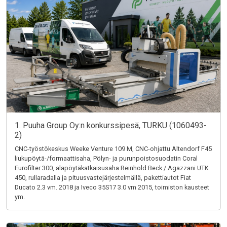
1. Puuha Group Oy:n konkurssipesä, TURKU (1060493-
2)
CNC-työstökeskus Weeke Venture 109 M, CNC-ohjattu Altendorf F45
liukupöytä-/formaattisaha, Pölyn- ja purunpoistosuodatin Coral
Eurofilter 300, alapöytäkatkaisusaha Reinhold Beck / Agazzani UTK
450, rullaradalla ja pituusvastejärjestelmällä, pakettiautot Fiat
Ducato 2.3 vm. 2018 ja Iveco 35S17 3.0 vm 2015, toimiston kausteet
ym.