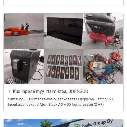
1. Kuolinpesä myy irtaimistoa, JOENSUU
Samsung 55 tuuman televisio, sähkösaha Husqvarna Electric 321,
laserkaiverruskone AtomStack A5 M50, kompressori (2 HP)