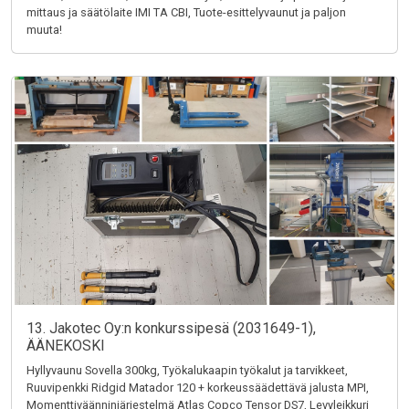
mittaus ja säätölaite IMI TA CBI, Tuote-esittelyvaunut ja paljon
muuta!
13. Jakotec Oy:n konkurssipesä (2031649-1),
ÄÄNEKOSKI
Hyllyvaunu Sovella 300kg, Työkalukaapin työkalut ja tarvikkeet,
Ruuvipenkki Ridgid Matador 120 + korkeussäädettävä jalusta MPI,
Momenttiväänninjärjestelmä Atlas Copco Tensor DS7, Levyleikkuri