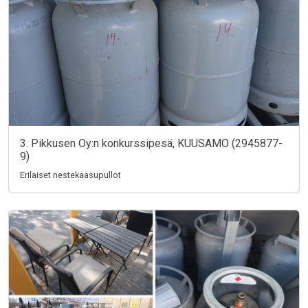
3. Pikkusen Oy:n konkurssipesä, KUUSAMO (2945877-
9)
Erilaiset nestekaasupullot