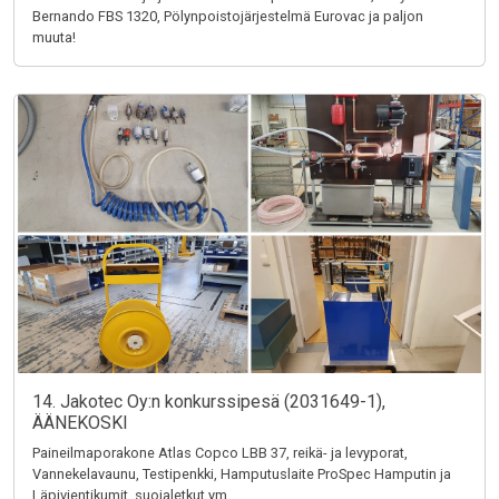
Bernando FBS 1320, Pölynpoistojärjestelmä Eurovac ja paljon
muuta!
14. Jakotec Oy:n konkurssipesä (2031649-1),
ÄÄNEKOSKI
Paineilmaporakone Atlas Copco LBB 37, reikä- ja levyporat,
Vannekelavaunu, Testipenkki, Hamputuslaite ProSpec Hamputin ja
Läpivientikumit, suojaletkut ym