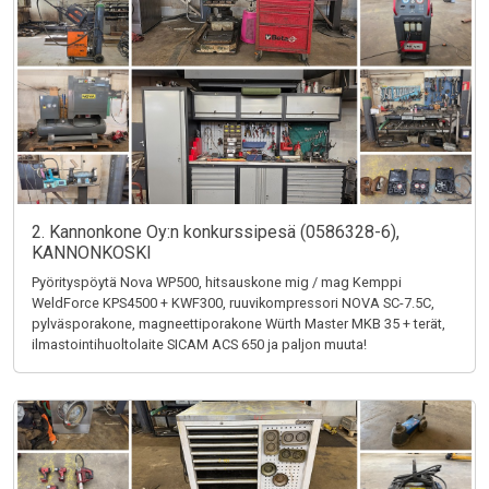
2. Kannonkone Oy:n konkurssipesä (0586328-6),
KANNONKOSKI
Pyörityspöytä Nova WP500, hitsauskone mig / mag Kemppi
WeldForce KPS4500 + KWF300, ruuvikompressori NOVA SC-7.5C,
pylväsporakone, magneettiporakone Würth Master MKB 35 + terät,
ilmastointihuoltolaite SICAM ACS 650 ja paljon muuta!