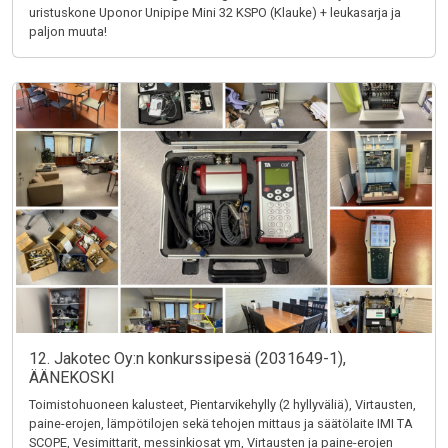
uristuskone Uponor Unipipe Mini 32 KSPO (Klauke) + leukasarja ja
paljon muuta!
12. Jakotec Oy:n konkurssipesä (2031649-1),
ÄÄNEKOSKI
Toimistohuoneen kalusteet, Pientarvikehylly (2 hyllyväliä), Virtausten,
paine-erojen, lämpötilojen sekä tehojen mittaus ja säätölaite IMI TA
SCOPE, Vesimittarit, messinkiosat ym, Virtausten ja paine-erojen