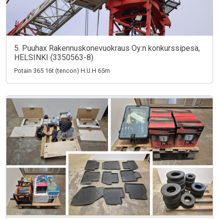
5. Puuhax Rakennuskonevuokraus Oy:n konkurssipesä,
HELSINKI (3350563-8)
Potain 365 16t (tencon) H.U.H 65m