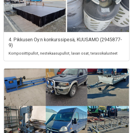
4. Pikkusen Oy:n konkurssipesä, KUUSAMO (2945877-
9)
Komposiittipullot, nestekaasupullot, lavan osat, terassikalusteet