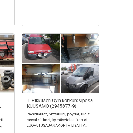
1. Pikkusen Oy:n konkurssipesä,
,
KUUSAMO (2945877-9)
Pakettiautot, pizzauuni, pöydät, tuolit,
ett
rasvakeittimet, kylmävetolaatikostot
ä,
LUOVUTUSAJANAKOHTA LISÄTTY!!