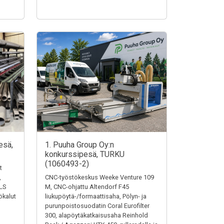
esä,
1. Puuha Group Oy:n
konkurssipesä, TURKU
(1060493-2)
t
,
CNC-työstökeskus Weeke Venture 109
LS
M, CNC-ohjattu Altendorf F45
ökalut
liukupöytä-/formaattisaha, Pölyn- ja
purunpoistosuodatin Coral Eurofilter
300, alapöytäkatkaisusaha Reinhold