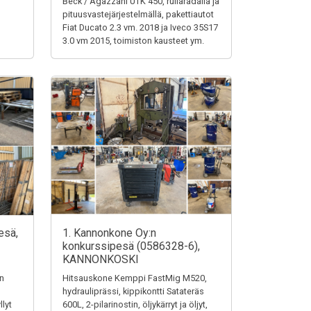
Beck / Agazzani UTK 450, rullaradalla ja
pituusvastejärjestelmällä, pakettiautot
Fiat Ducato 2.3 vm. 2018 ja Iveco 35S17
3.0 vm 2015, toimiston kausteet ym.
esä,
1. Kannonkone Oy:n
konkurssipesä (0586328-6),
KANNONKOSKI
en
Hitsauskone Kemppi FastMig M520,
hydrauliprässi, kippikontti Satateräs
llyt
600L, 2-pilarinostin, öljykärryt ja öljyt,