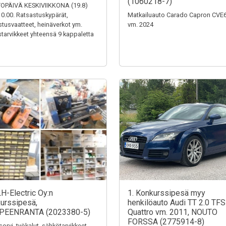
(1060218-7)
OPÄIVÄ KESKIVIIKKONA (19.8)
0.00. Ratsastuskypärät,
Matkailuauto Carado Capron CVE
stusvaatteet, heinäverkot ym.
vm. 2024
tarvikkeet yhteensä 9 kappaletta
LH-Electric Oy:n
1. Konkurssipesä myy
urssipesä,
henkilöauto Audi TT 2.0 TFS
PEENRANTA (2023380-5)
Quattro vm. 2011, NOUTO
FORSSA (2775914-8)
sorvi, työkalut, sähkötarvikkeet,