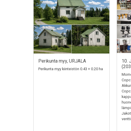
Perikunta myy, URJALA
10. 
(20
Perikunta myy kiinteistön 0.43 + 0.20 ha
Momen
Copc
Akkum
Copc
kappa
huone
lämpö
Jakotu
ventti