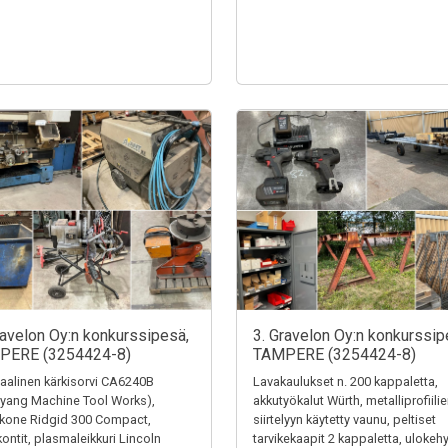
ravelon Oy:n konkurssipesä,
3. Gravelon Oy:n konkurssip
PERE (3254424-8)
TAMPERE (3254424-8)
alinen kärkisorvi CA6240B
Lavakaulukset n. 200 kappaletta,
yang Machine Tool Works),
akkutyökalut Würth, metalliprofiili
ekone Ridgid 300 Compact,
siirtelyyn käytetty vaunu, peltiset
kontit, plasmaleikkuri Lincoln
tarvikekaapit 2 kappaletta, ulokehy