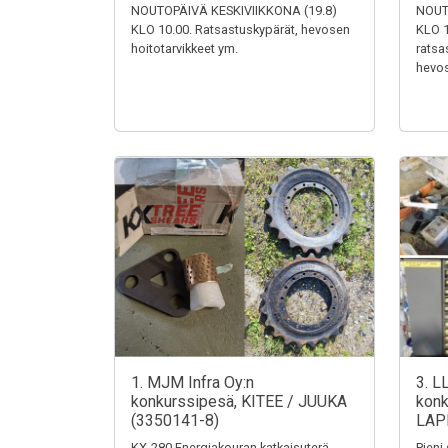
NOUTOPÄIVÄ KESKIVIIKKONA (19.8)
NOUT
KLO 10.00. Ratsastuskypärät, hevosen
KLO 1
hoitotarvikkeet ym.
ratsa
hevos
1. MJM Infra Oy:n
3. L
konkurssipesä, KITEE / JUUKA
konk
(3350141-8)
LAP
KX-280 Energiakouran katkaisuterä,
Pieni 