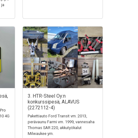
 ja
esä,
3. HTR-Steel Oy:n
konkurssipesä, ALAVUS
(2272112-4)
 Pro
110 4G
Pakettiauto Ford Transit vm. 2013,
perävaunu Farmi vm. 1999, vannesaha
Thomas SAR 220, akkutyökalut
Milwaukee ym.