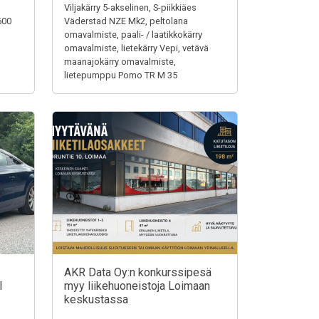
Viljakärry 5-akselinen, S-piikkiäes
600
Väderstad NZE Mk2, peltolana
omavalmiste, paali- / laatikkokärry
omavalmiste, lietekärry Vepi, vetävä
maanajokärry omavalmiste,
lietepumppu Pomo TR M 35
AKR Data Oy:n konkurssipesä
I
myy liikehuoneistoja Loimaan
keskustassa