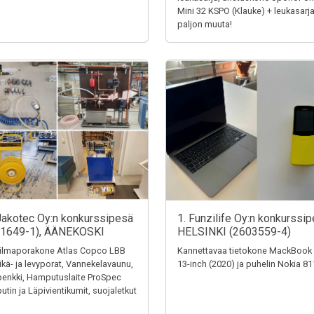
Mini 32 KSPO (Klauke) + leukasarja
paljon muuta!
Jakotec Oy:n konkurssipesä
1. Funzilife Oy:n konkurssip
31649-1), ÄÄNEKOSKI
HELSINKI (2603559-4)
ilmaporakone Atlas Copco LBB
Kannettavaa tietokone MackBook
eikä- ja levyporat, Vannekelavaunu,
13-inch (2020) ja puhelin Nokia 8
penkki, Hamputuslaite ProSpec
tin ja Läpivientikumit, suojaletkut