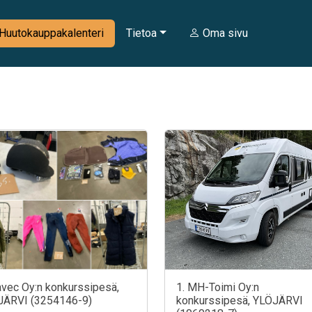
Huutokauppakalenteri
Tietoa
Oma sivu
avec Oy:n konkurssipesä,
1. MH-Toimi Oy:n
JÄRVI (3254146-9)
konkurssipesä, YLÖJÄRVI