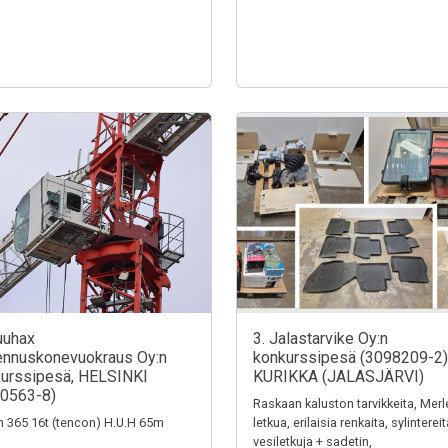
uuhax
3. Jalastarvike Oy:n
nnuskonevuokraus Oy:n
konkurssipesä (3098209-2)
urssipesä, HELSINKI
KURIKKA (JALASJÄRVI)
0563-8)
Raskaan kaluston tarvikkeita, Merl
n 365 16t (tencon) H.U.H 65m
letkua, erilaisia renkaita, sylintereit
vesiletkuja + sadetin,