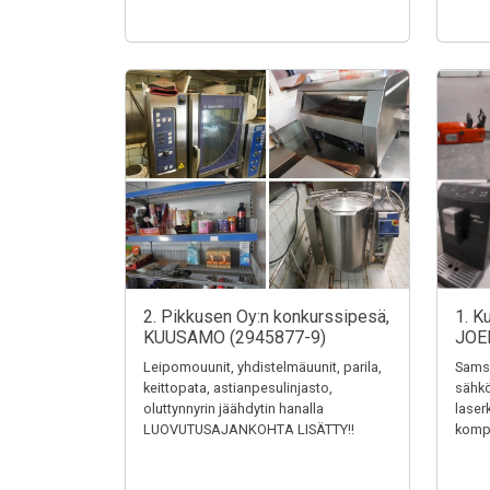
2. Pikkusen Oy:n konkurssipesä,
1. K
KUUSAMO (2945877-9)
JOE
Leipomouunit, yhdistelmäuunit, parila,
Samsu
keittopata, astianpesulinjasto,
sähkö
oluttynnyrin jäähdytin hanalla
laser
LUOVUTUSAJANKOHTA LISÄTTY!!
kompr