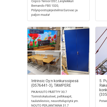
Copco Tensor DS7, Levyleikkuri
Bernando FBS 1320,
Pölynpoistojärjestelmä Eurovac ja
paljon muuta!
Intrinsic Oy:n konkurssipesä
5. P
(0576441-3), TAMPERE
Rake
konk
PIKAHUUTO PÄÄTTYY 30.7
(335
Toimistokalusteet, peltikaapit,
taulutelevisio, neuvottelupöytä ym.
Potai
NOUTO PERJANTAINA 31.7