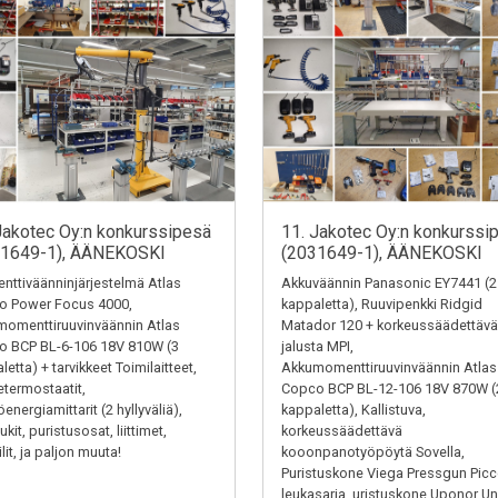
Jakotec Oy:n konkurssipesä
11. Jakotec Oy:n konkurssi
31649-1), ÄÄNEKOSKI
(2031649-1), ÄÄNEKOSKI
ttiväänninjärjestelmä Atlas
Akkuväännin Panasonic EY7441 (2
o Power Focus 4000,
kappaletta), Ruuvipenkki Ridgid
omenttiruuvinväännin Atlas
Matador 120 + korkeussäädettävä
o BCP BL-6-106 18V 810W (3
jalusta MPI,
letta) + tarvikkeet Toimilaitteet,
Akkumomenttiruuvinväännin Atlas
termostaatit,
Copco BCP BL-12-106 18V 870W (
energiamittarit (2 hyllyväliä),
kappaletta), Kallistuva,
kit, puristusosat, liittimet,
korkeussäädettävä
ilit, ja paljon muuta!
kooonpanotyöpöytä Sovella,
Puristuskone Viega Pressgun Picc
leukasarja, uristuskone Uponor Un