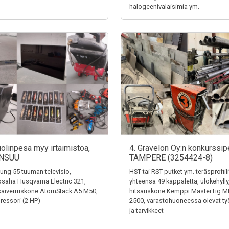
halogeenivalaisimia ym.
uolinpesä myy irtaimistoa,
4. Gravelon Oy:n konkurssip
NSUU
TAMPERE (3254424-8)
ng 55 tuuman televisio,
HST tai RST putket ym. teräsprofiili
saha Husqvarna Electric 321,
yhteensä 49 kappaletta, ulokehylly
kaiverruskone AtomStack A5 M50,
hitsauskone Kemppi MasterTig M
essori (2 HP)
2500, varastohuoneessa olevat ty
ja tarvikkeet