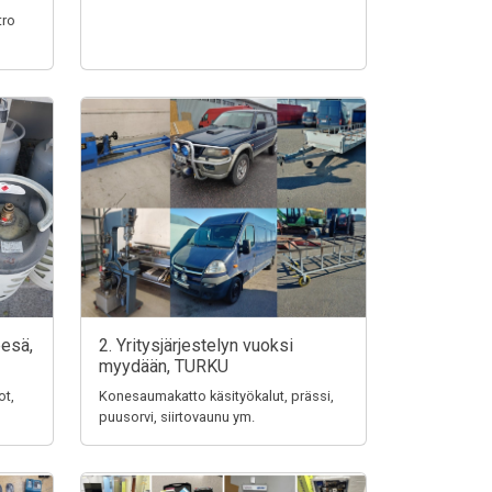
tro
pesä,
2. Yritysjärjestelyn vuoksi
myydään, TURKU
ot,
Konesaumakatto käsityökalut, prässi,
puusorvi, siirtovaunu ym.