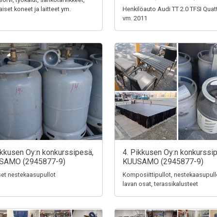
aiset koneet ja laitteet ym.
Henkilöauto Audi TT 2.0 TFSI Quat
vm. 2011
ikkusen Oy:n konkurssipesä,
4. Pikkusen Oy:n konkurssi
SAMO (2945877-9)
KUUSAMO (2945877-9)
iset nestekaasupullot
Komposiittipullot, nestekaasupull
lavan osat, terassikalusteet