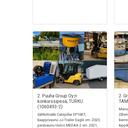
2. Puuha Group Oy:n
2. G
konkurssipesä, TURKU
TAM
(1060493-2)
Manua
Sähkötrukki Catepillar EP16KT,
(Shen
kaappivaunu JJ-Trailer Eagle vm. 2023,
kierr
perävaunu Hulco MEDAX-2 vm. 2021,
kippi