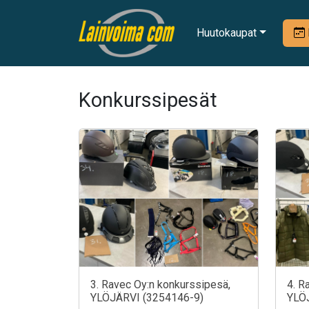
Huutokaupat
Konkurssipesät
3. Ravec Oy:n konkurssipesä,
4. R
YLÖJÄRVI (3254146-9)
YLÖ