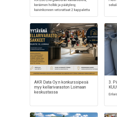
keräimen holkki ja päätylevy,
sekal
kaivinkoneen vetorattaat 2 kappaletta
AKR Data Oy:n konkurssipesä
3. P
myy kellarivaraston Loimaan
KUU
keskustassa
Erila