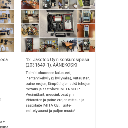
pesä
12. Jakotec Oy:n konkurssipesä
(2031649-1), ÄÄNEKOSKI
Toimistohuoneen kalusteet,
Pientarvikehylly (2 hyllyväliä), Virtausten,
paine-erojen, lämpötilojen sekä tehojen
mittaus ja säätölaite IMI TA SCOPE,
Vesimittarit, messinkiosat ym,
2
Virtausten ja paine-erojen mittaus ja
säätölaite IMI TA CBI, Tuote-
esittelyvaunut ja paljon muuta!
o +
ipipe