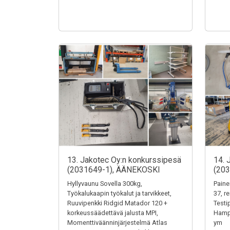
13. Jakotec Oy:n konkurssipesä
14. 
(2031649-1), ÄÄNEKOSKI
(20
Hyllyvaunu Sovella 300kg,
Paine
Työkalukaapin työkalut ja tarvikkeet,
37, r
Ruuvipenkki Ridgid Matador 120 +
Testi
korkeussäädettävä jalusta MPI,
Hampu
Momenttiväänninjärjestelmä Atlas
ym