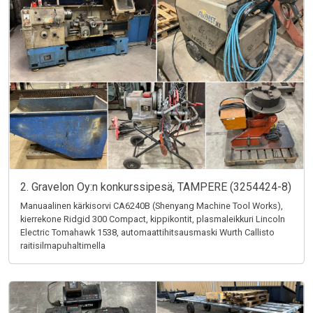
2. Gravelon Oy:n konkurssipesä, TAMPERE (3254424-8)
Manuaalinen kärkisorvi CA6240B (Shenyang Machine Tool Works),
kierrekone Ridgid 300 Compact, kippikontit, plasmaleikkuri Lincoln
Electric Tomahawk 1538, automaattihitsausmaski Wurth Callisto
raitisilmapuhaltimella