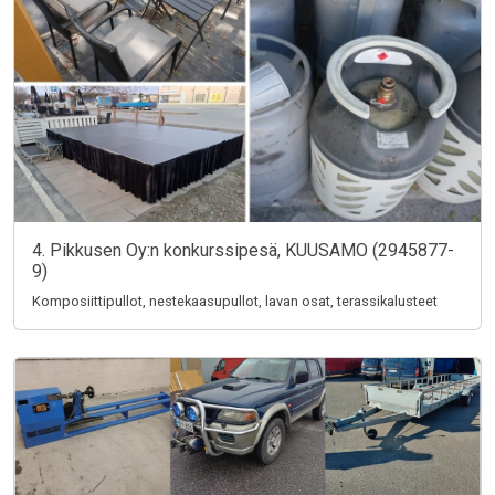
4. Pikkusen Oy:n konkurssipesä, KUUSAMO (2945877-
9)
Komposiittipullot, nestekaasupullot, lavan osat, terassikalusteet