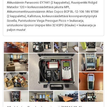
Akkuväännin Panasonic EY7441 (2 kappaletta), Ruuvipenkki Ridgid
Matador 120 + korkeussäädettävä jalusta MPI,
Akkumomenttiruuvinväännin Atlas Copco BCP BL-12-106 18V 870W
(2 kappaletta), Kallistuva, korkeussäädettävä kooonpanotyöpöytä
Sovella, Puristuskone Viega Pressgun Picco + leukasarja,
uristuskone Uponor Unipipe Mini 32 KSPO (Klauke) + leukasarja ja
paljon muuta!