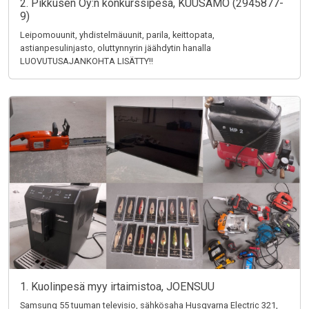
2. Pikkusen Oy:n konkurssipesä, KUUSAMO (2945877-
9)
Leipomouunit, yhdistelmäuunit, parila, keittopata,
astianpesulinjasto, oluttynnyrin jäähdytin hanalla
LUOVUTUSAJANKOHTA LISÄTTY!!
1. Kuolinpesä myy irtaimistoa, JOENSUU
Samsung 55 tuuman televisio, sähkösaha Husqvarna Electric 321,