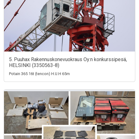
5. Puuhax Rakennuskonevuokraus Oy:n konkurssipesä,
HELSINKI (3350563-8)
Potain 365 16t (tencon) H.U.H 65m