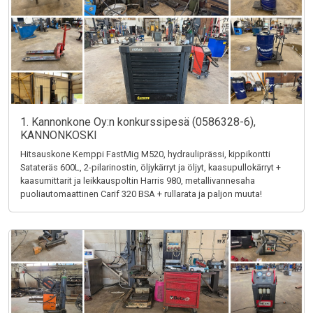
1. Kannonkone Oy:n konkurssipesä (0586328-6),
KANNONKOSKI
Hitsauskone Kemppi FastMig M520, hydrauliprässi, kippikontti
Satateräs 600L, 2-pilarinostin, öljykärryt ja öljyt, kaasupullokärryt +
kaasumittarit ja leikkauspoltin Harris 980, metallivannesaha
puoliautomaattinen Carif 320 BSA + rullarata ja paljon muuta!