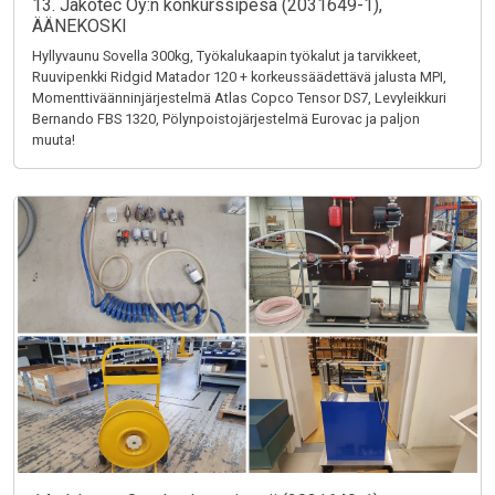
13. Jakotec Oy:n konkurssipesä (2031649-1),
ÄÄNEKOSKI
Hyllyvaunu Sovella 300kg, Työkalukaapin työkalut ja tarvikkeet,
Ruuvipenkki Ridgid Matador 120 + korkeussäädettävä jalusta MPI,
Momenttiväänninjärjestelmä Atlas Copco Tensor DS7, Levyleikkuri
Bernando FBS 1320, Pölynpoistojärjestelmä Eurovac ja paljon
muuta!