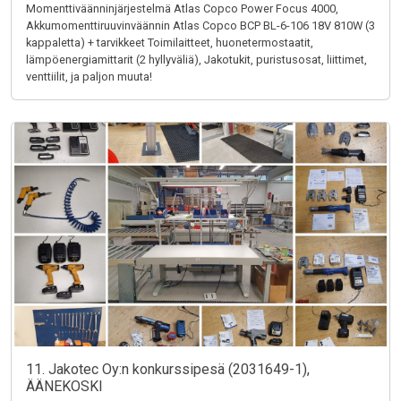
Momenttiväänninjärjestelmä Atlas Copco Power Focus 4000,
Akkumomenttiruuvinväännin Atlas Copco BCP BL-6-106 18V 810W (3
kappaletta) + tarvikkeet Toimilaitteet, huonetermostaatit,
lämpöenergiamittarit (2 hyllyväliä), Jakotukit, puristusosat, liittimet,
venttiilit, ja paljon muuta!
11. Jakotec Oy:n konkurssipesä (2031649-1),
ÄÄNEKOSKI