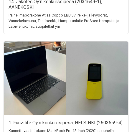
14. Jakotec Oy:n konkurssipesä (2031649-1),
ÄÄNEKOSKI
Paineilmaporakone Atlas Copco LBB 37, reikä- ja levyporat,
Vannekelavaunu, Testipenkki, Hamputuslaite ProSpec Hamputin ja
Läpivientikumit, suojaletkut ym
1. Funzilife Oy:n konkurssipesä, HELSINKI (2603559-4)
Kannettavaa tietokone MackBook Pro 13-inch (2020) ja puhelin