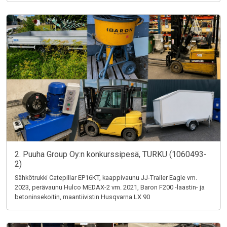
2. Puuha Group Oy:n konkurssipesä, TURKU (1060493-
2)
Sähkötrukki Catepillar EP16KT, kaappivaunu JJ-Trailer Eagle vm.
2023, perävaunu Hulco MEDAX-2 vm. 2021, Baron F200 -laastin- ja
betoninsekoitin, maantiivistin Husqvarna LX 90