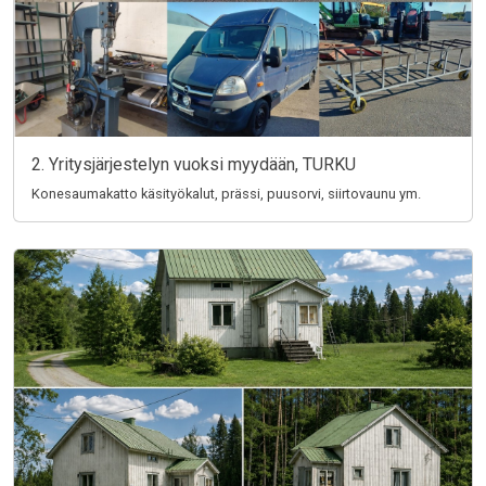
2. Yritysjärjestelyn vuoksi myydään, TURKU
Konesaumakatto käsityökalut, prässi, puusorvi, siirtovaunu ym.