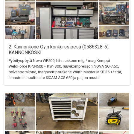
2. Kannonkone Oy:n konkurssipesä (0586328-6),
KANNONKOSKI
Pyörityspöytä Nova WP500, hitsauskone mig / mag Kemppi
WeldForce KPS4500 + KWF300, ruuvikompressori NOVA SC-7.5C,
pylväsporakone, magneettiporakone Würth Master MKB 35 + terät,
ilmastointihuoltolaite SICAM ACS 650 ja paljon muuta!