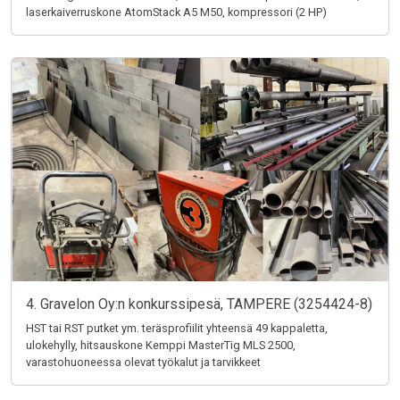
laserkaiverruskone AtomStack A5 M50, kompressori (2 HP)
4. Gravelon Oy:n konkurssipesä, TAMPERE (3254424-8)
HST tai RST putket ym. teräsprofiilit yhteensä 49 kappaletta,
ulokehylly, hitsauskone Kemppi MasterTig MLS 2500,
varastohuoneessa olevat työkalut ja tarvikkeet