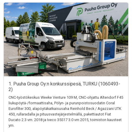
1. Puuha Group Oy:n konkurssipesä, TURKU (1060493-
2)
CNC-työstökeskus Weeke Venture 109 M, CNC-ohjattu Altendorf F45
liukupöytä-/formaattisaha, Pölyn- ja purunpoistosuodatin Coral
Eurofilter 300, alapöytäkatkaisusaha Reinhold Beck / Agazzani UTK
450, rullaradalla ja pituusvastejärjestelmällä, pakettiautot Fiat
Ducato 2.3 vm. 2018 ja Iveco 35S17 3.0 vm 2015, toimiston kausteet
ym.