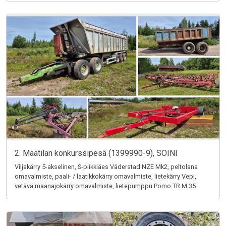
2. Maatilan konkurssipesä (1399990-9), SOINI
Viljakärry 5-akselinen, S-piikkiäes Väderstad NZE Mk2, peltolana
omavalmiste, paali- / laatikkokärry omavalmiste, lietekärry Vepi,
vetävä maanajokärry omavalmiste, lietepumppu Pomo TR M 35