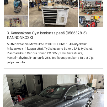
3. Kannonkone Oy:n konkurssipesä (0586328-6),
KANNONKOSKI
Mutterinväännin Milwaukee M18 ONEFHIWF1, Akkutyökalut
Milwaukee (11 kappaletta), Työkaluvaunu Boxo USA ja työkalut,
Plasmaleikkuri Cebora Sound PC 6060/T, Suutintestilaite,
Paineilmahydraulinen tunkki 25 t, Teollisuuspesukone Talpet 7 ja
paljon muuta!