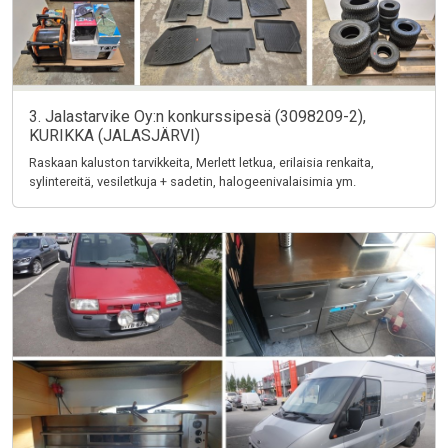
3. Jalastarvike Oy:n konkurssipesä (3098209-2),
KURIKKA (JALASJÄRVI)
Raskaan kaluston tarvikkeita, Merlett letkua, erilaisia renkaita,
sylintereitä, vesiletkuja + sadetin, halogeenivalaisimia ym.