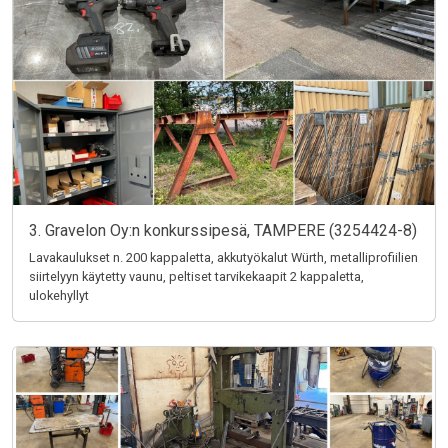
3. Gravelon Oy:n konkurssipesä, TAMPERE (3254424-8)
Lavakaulukset n. 200 kappaletta, akkutyökalut Würth, metalliprofiilien
siirtelyyn käytetty vaunu, peltiset tarvikekaapit 2 kappaletta,
ulokehyllyt