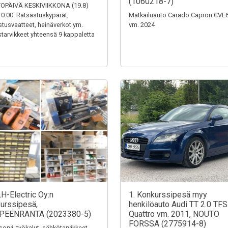
(1060218-7)
OPÄIVÄ KESKIVIIKKONA (19.8)
0.00. Ratsastuskypärät,
Matkailuauto Carado Capron CVE
stusvaatteet, heinäverkot ym.
vm. 2024
tarvikkeet yhteensä 9 kappaletta
LH-Electric Oy:n
1. Konkurssipesä myy
urssipesä,
henkilöauto Audi TT 2.0 TFS
PEENRANTA (2023380-5)
Quattro vm. 2011, NOUTO
FORSSA (2775914-8)
sorvi, työkalut, sähkötarvikkeet,