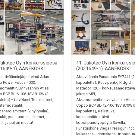
Jakotec Oy:n konkurssipesä
11. Jakotec Oy:n konkurssi
31649-1), ÄÄNEKOSKI
(2031649-1), ÄÄNEKOSKI
ttiväänninjärjestelmä Atlas
Akkuväännin Panasonic EY7441 (2
o Power Focus 4000,
kappaletta), Ruuvipenkki Ridgid
omenttiruuvinväännin Atlas
Matador 120 + korkeussäädettävä
o BCP BL-6-106 18V 810W (3
jalusta MPI,
letta) + tarvikkeet Toimilaitteet,
Akkumomenttiruuvinväännin Atlas
termostaatit,
Copco BCP BL-12-106 18V 870W (
energiamittarit (2 hyllyväliä),
kappaletta), Kallistuva,
kit, puristusosat, liittimet,
korkeussäädettävä
ilit, ja paljon muuta!
kooonpanotyöpöytä Sovella,
Puristuskone Viega Pressgun Picc
leukasarja, uristuskone Uponor Un