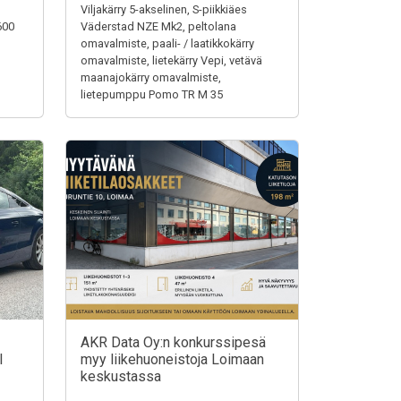
Viljakärry 5-akselinen, S-piikkiäes
600
Väderstad NZE Mk2, peltolana
omavalmiste, paali- / laatikkokärry
omavalmiste, lietekärry Vepi, vetävä
maanajokärry omavalmiste,
lietepumppu Pomo TR M 35
AKR Data Oy:n konkurssipesä
I
myy liikehuoneistoja Loimaan
keskustassa