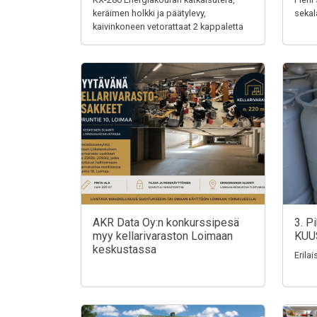
keräimen holkki ja päätylevy,
sekal
kaivinkoneen vetorattaat 2 kappaletta
AKR Data Oy:n konkurssipesä
3. P
myy kellarivaraston Loimaan
KUU
keskustassa
Erila