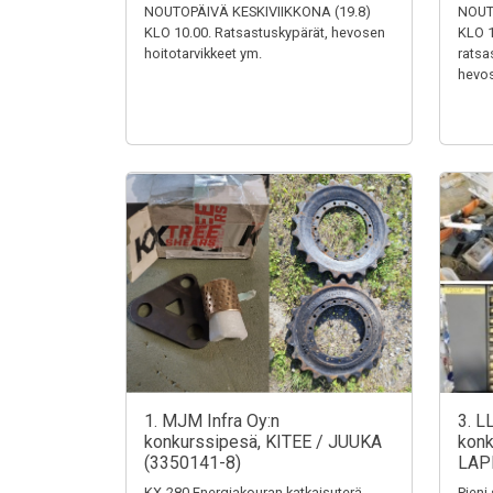
NOUTOPÄIVÄ KESKIVIIKKONA (19.8)
NOUT
KLO 10.00. Ratsastuskypärät, hevosen
KLO 1
hoitotarvikkeet ym.
ratsa
hevos
1. MJM Infra Oy:n
3. L
konkurssipesä, KITEE / JUUKA
konk
(3350141-8)
LAP
KX-280 Energiakouran katkaisuterä,
Pieni 