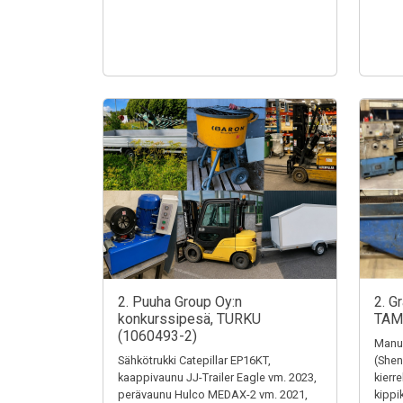
2. Puuha Group Oy:n
2. G
konkurssipesä, TURKU
TAM
(1060493-2)
Manua
Sähkötrukki Catepillar EP16KT,
(Shen
kaappivaunu JJ-Trailer Eagle vm. 2023,
kierr
perävaunu Hulco MEDAX-2 vm. 2021,
kippi