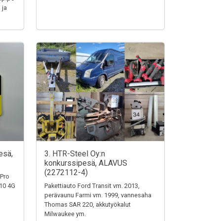
 ja
esä,
3. HTR-Steel Oy:n
konkurssipesä, ALAVUS
(2272112-4)
 Pro
110 4G
Pakettiauto Ford Transit vm. 2013,
perävaunu Farmi vm. 1999, vannesaha
Thomas SAR 220, akkutyökalut
Milwaukee ym.