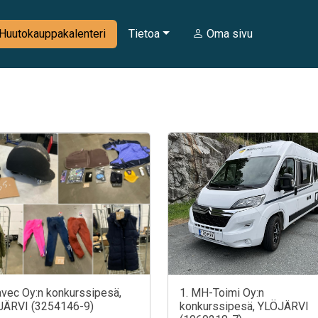
Huutokauppakalenteri
Tietoa
Oma sivu
avec Oy:n konkurssipesä,
1. MH-Toimi Oy:n
JÄRVI (3254146-9)
konkurssipesä, YLÖJÄRVI