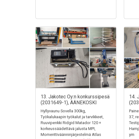
13. Jakotec Oy:n konkurssipesä
14. 
(2031649-1), ÄÄNEKOSKI
(20
Hyllyvaunu Sovella 300kg,
Paine
Työkalukaapin työkalut ja tarvikkeet,
37, r
Ruuvipenkki Ridgid Matador 120 +
Testi
korkeussäädettävä jalusta MPI,
Hampu
Momenttiväänninjärjestelmä Atlas
ym