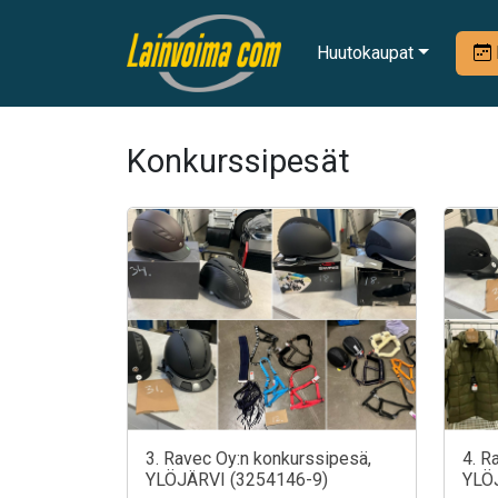
Huutokaupat
Konkurssipesät
3. Ravec Oy:n konkurssipesä,
4. R
YLÖJÄRVI (3254146-9)
YLÖ