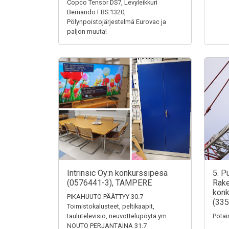
Copco Tensor DS7, Levyleikkuri
Bernando FBS 1320,
Pölynpoistojärjestelmä Eurovac ja
paljon muuta!
Intrinsic Oy:n konkurssipesä
5. P
(0576441-3), TAMPERE
Rake
konk
PIKAHUUTO PÄÄTTYY 30.7
(335
Toimistokalusteet, peltikaapit,
taulutelevisio, neuvottelupöytä ym.
Potai
NOUTO PERJANTAINA 31.7