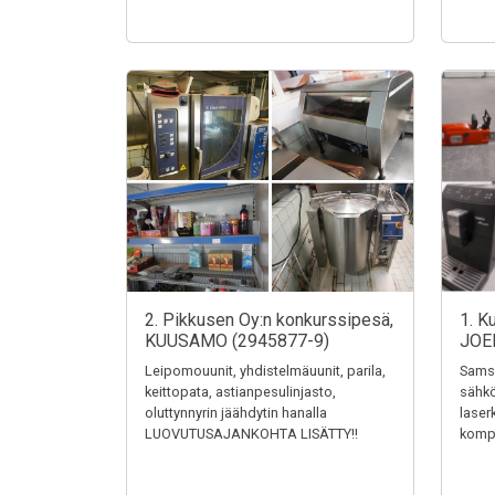
2. Pikkusen Oy:n konkurssipesä,
1. K
KUUSAMO (2945877-9)
JOE
Leipomouunit, yhdistelmäuunit, parila,
Samsu
keittopata, astianpesulinjasto,
sähkö
oluttynnyrin jäähdytin hanalla
laser
LUOVUTUSAJANKOHTA LISÄTTY!!
kompr