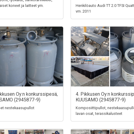
aiset koneet ja laitteet ym.
Henkilöauto Audi TT 2.0 TFSI Quat
vm. 2011
ikkusen Oy:n konkurssipesä,
4. Pikkusen Oy:n konkurssi
SAMO (2945877-9)
KUUSAMO (2945877-9)
iset nestekaasupullot
Komposiittipullot, nestekaasupull
lavan osat, terassikalusteet