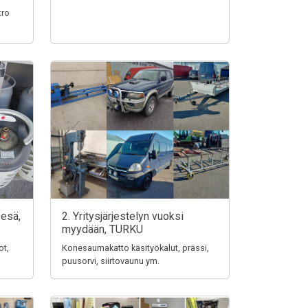
tro
pesä,
2. Yritysjärjestelyn vuoksi
myydään, TURKU
ot,
Konesaumakatto käsityökalut, prässi,
puusorvi, siirtovaunu ym.