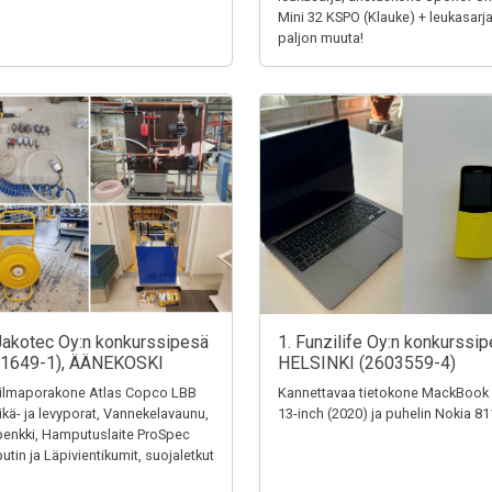
Mini 32 KSPO (Klauke) + leukasarja
paljon muuta!
Jakotec Oy:n konkurssipesä
1. Funzilife Oy:n konkurssip
31649-1), ÄÄNEKOSKI
HELSINKI (2603559-4)
ilmaporakone Atlas Copco LBB
Kannettavaa tietokone MackBook
eikä- ja levyporat, Vannekelavaunu,
13-inch (2020) ja puhelin Nokia 8
penkki, Hamputuslaite ProSpec
tin ja Läpivientikumit, suojaletkut