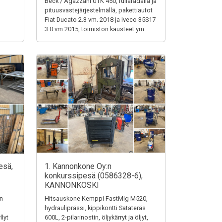
Beck / Agazzani UTK 450, rullaradalla ja
pituusvastejärjestelmällä, pakettiautot
Fiat Ducato 2.3 vm. 2018 ja Iveco 35S17
3.0 vm 2015, toimiston kausteet ym.
esä,
1. Kannonkone Oy:n
konkurssipesä (0586328-6),
KANNONKOSKI
en
Hitsauskone Kemppi FastMig M520,
hydrauliprässi, kippikontti Satateräs
llyt
600L, 2-pilarinostin, öljykärryt ja öljyt,