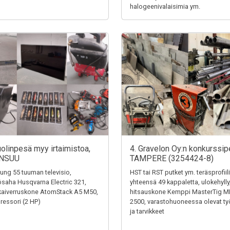
halogeenivalaisimia ym.
uolinpesä myy irtaimistoa,
4. Gravelon Oy:n konkurssip
NSUU
TAMPERE (3254424-8)
ng 55 tuuman televisio,
HST tai RST putket ym. teräsprofiili
saha Husqvarna Electric 321,
yhteensä 49 kappaletta, ulokehylly
kaiverruskone AtomStack A5 M50,
hitsauskone Kemppi MasterTig M
essori (2 HP)
2500, varastohuoneessa olevat ty
ja tarvikkeet