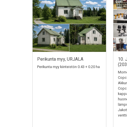
Perikunta myy, URJALA
10. 
(20
Perikunta myy kiinteistön 0.43 + 0.20 ha
Momen
Copc
Akkum
Copc
kappa
huone
lämpö
Jakotu
ventti