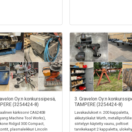
ravelon Oy:n konkurssipesä,
3. Gravelon Oy:n konkurssip
PERE (3254424-8)
TAMPERE (3254424-8)
alinen kärkisorvi CA6240B
Lavakaulukset n. 200 kappaletta,
yang Machine Tool Works),
akkutyökalut Würth, metalliprofiili
ekone Ridgid 300 Compact,
siirtelyyn käytetty vaunu, peltiset
kontit, plasmaleikkuri Lincoln
tarvikekaapit 2 kappaletta, ulokehy