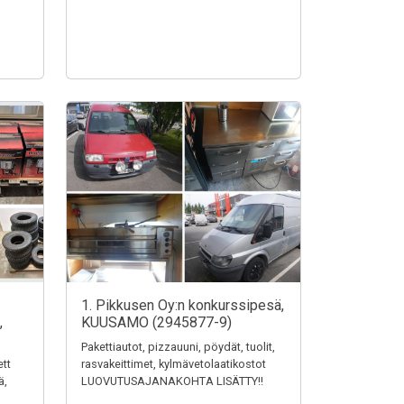
1. Pikkusen Oy:n konkurssipesä,
,
KUUSAMO (2945877-9)
Pakettiautot, pizzauuni, pöydät, tuolit,
ett
rasvakeittimet, kylmävetolaatikostot
ä,
LUOVUTUSAJANAKOHTA LISÄTTY!!