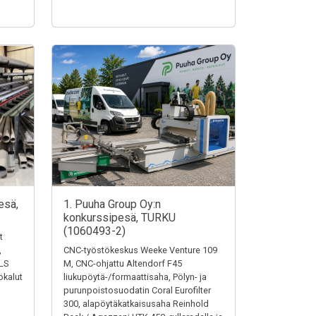
esä,
1. Puuha Group Oy:n
konkurssipesä, TURKU
(1060493-2)
t
,
CNC-työstökeskus Weeke Venture 109
LS
M, CNC-ohjattu Altendorf F45
ökalut
liukupöytä-/formaattisaha, Pölyn- ja
purunpoistosuodatin Coral Eurofilter
300, alapöytäkatkaisusaha Reinhold