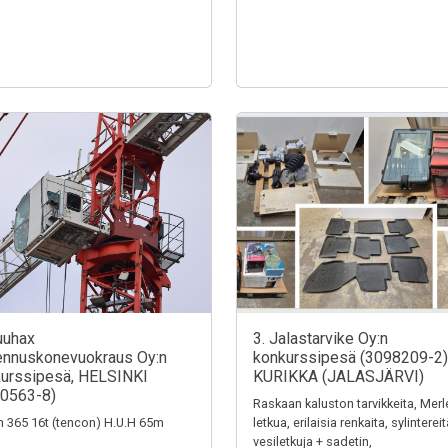
uuhax
3. Jalastarvike Oy:n
nnuskonevuokraus Oy:n
konkurssipesä (3098209-2)
urssipesä, HELSINKI
KURIKKA (JALASJÄRVI)
0563-8)
Raskaan kaluston tarvikkeita, Merl
n 365 16t (tencon) H.U.H 65m
letkua, erilaisia renkaita, sylintereit
vesiletkuja + sadetin,