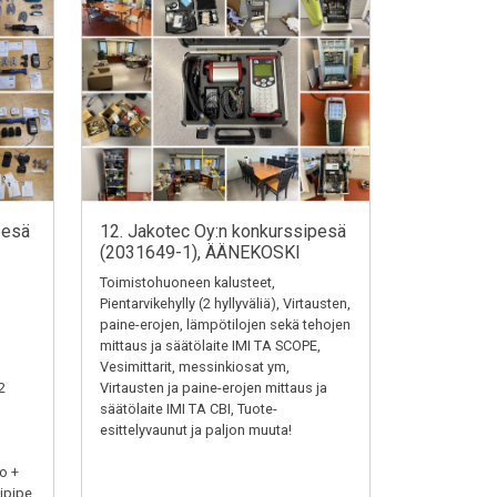
pesä
12. Jakotec Oy:n konkurssipesä
(2031649-1), ÄÄNEKOSKI
Toimistohuoneen kalusteet,
Pientarvikehylly (2 hyllyväliä), Virtausten,
paine-erojen, lämpötilojen sekä tehojen
mittaus ja säätölaite IMI TA SCOPE,
Vesimittarit, messinkiosat ym,
2
Virtausten ja paine-erojen mittaus ja
säätölaite IMI TA CBI, Tuote-
esittelyvaunut ja paljon muuta!
o +
ipipe