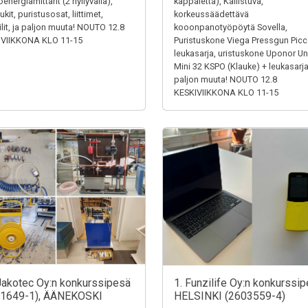
energiamittarit (2 hyllyväliä),
kappaletta), Kallistuva,
kit, puristusosat, liittimet,
korkeussäädettävä
iilit, ja paljon muuta! NOUTO 12.8
kooonpanotyöpöytä Sovella,
IVIIKKONA KLO 11-15
Puristuskone Viega Pressgun Picc
leukasarja, uristuskone Uponor Un
Mini 32 KSPO (Klauke) + leukasarja
paljon muuta! NOUTO 12.8
KESKIVIIKKONA KLO 11-15
Jakotec Oy:n konkurssipesä
1. Funzilife Oy:n konkurssip
31649-1), ÄÄNEKOSKI
HELSINKI (2603559-4)