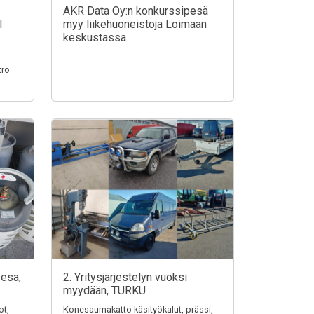
AKR Data Oy:n konkurssipesä
I
myy liikehuoneistoja Loimaan
keskustassa
tro
pesä,
2. Yritysjärjestelyn vuoksi
myydään, TURKU
ot,
Konesaumakatto käsityökalut, prässi,