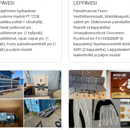
PÄVESI
LEPPÄVESI
äyttöinen hydraulinen
Paineilmaosat Festo:
tuskone Haelok PT 1228,
Venttiiliterminaalit, liitäntäkaapelit,
uliikka putket + oksahyllyt,
säiliöt ym. Elektroninen painekytki
ttavat putkiosat ym.,
Rexroth (4 kappaletta)
liliittimet ym. (1 hyllyväli),
Virranjakomoottorit Concentric
liliittimet, nipat, tulpat ym. (1
Rockford Inc FG133002BSP (6
äli), Festo paineilmaventtiilit ym (1
kappaletta) Suuntausventtiilit Bürk
äli) ja paljon muuta!
6281 (2 kappaletta), Laippalaakerit
laakeriholkit ja paljon muuta!