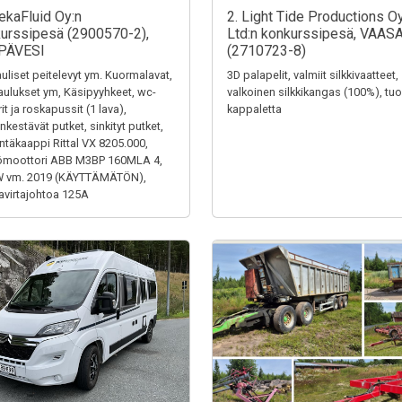
ekaFluid Oy:n
2. Light Tide Productions O
urssipesä (2900570-2),
Ltd:n konkurssipesä, VAAS
PÄVESI
(2710723-8)
uliset peitelevyt ym. Kuormalavat,
3D palapelit, valmiit silkkivaatteet,
aulukset ym, Käsipyyhkeet, wc-
valkoinen silkkikangas (100%), tuol
it ja roskapussit (1 lava),
kappaletta
kestävät putket, sinkityt putket,
ntäkaappi Rittal VX 8205.000,
ömoottori ABB M3BP 160MLA 4,
W vm. 2019 (KÄYTTÄMÄTÖN),
virtajohtoa 125A