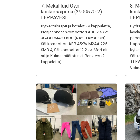
7. MekaFluid Oy:n
8. M
konkurssipesä (2900570-2),
konk
LEPPÄVESI
LEP
Kytkentäkaapit ja kotelot 29 kappaletta,
Hydra
Pienjännitesähkömoottori ABB 7.5KW
lavak
3GAA164430-BDG (KÄYTTÄMÄTÖN),
paper
Sähkömoottori ABB 45KW M2AA 225
Hapon
SMB 4, Sähkömoottori 2.2 kw Moritali
Kytke
srl ja Kulmansäätötunkit Benzlers (2
Sähk
kappaletta)
11 K
Voima