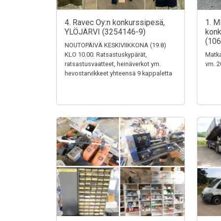
4. Ravec Oy:n konkurssipesä,
1. M
YLÖJÄRVI (3254146-9)
konk
(106
NOUTOPÄIVÄ KESKIVIIKKONA (19.8)
KLO 10.00. Ratsastuskypärät,
Matka
ratsastusvaatteet, heinäverkot ym.
vm. 2
hevostarvikkeet yhteensä 9 kappaletta