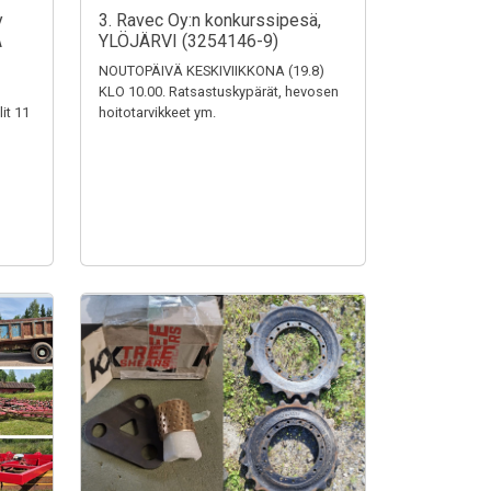
y
3. Ravec Oy:n konkurssipesä,
A
YLÖJÄRVI (3254146-9)
NOUTOPÄIVÄ KESKIVIIKKONA (19.8)
KLO 10.00. Ratsastuskypärät, hevosen
it 11
hoitotarvikkeet ym.