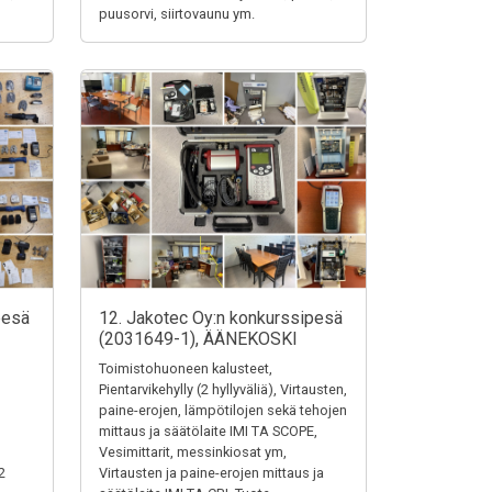
puusorvi, siirtovaunu ym.
pesä
12. Jakotec Oy:n konkurssipesä
(2031649-1), ÄÄNEKOSKI
Toimistohuoneen kalusteet,
Pientarvikehylly (2 hyllyväliä), Virtausten,
paine-erojen, lämpötilojen sekä tehojen
mittaus ja säätölaite IMI TA SCOPE,
Vesimittarit, messinkiosat ym,
2
Virtausten ja paine-erojen mittaus ja