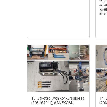
lämpö
Jakotu
ventt
KESK
13. Jakotec Oy:n konkurssipesä
14. 
(2031649-1), ÄÄNEKOSKI
(20