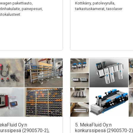
wagen pakettiauto,
Kottikärry, patolevyrulla,
linhakulaite, painepesuri,
tarkastuskamerat, tasolaser
stokalusteet
ekaFluid Oy:n
5. MekaFluid Oy:n
urssipesä (2900570-2),
konkurssipesä (2900570-2)