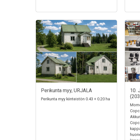
Perikunta myy, URJALA
10. 
(20
Perikunta myy kiinteistön 0.43 + 0.20 ha
Momen
Copc
Akkum
Copc
kappa
huone