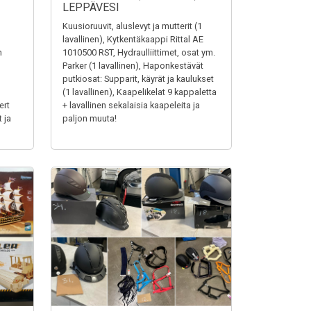
LEPPÄVESI
Kuusioruuvit, aluslevyt ja mutterit (1
lavallinen), Kytkentäkaappi Rittal AE
n
1010500 RST, Hydraulliittimet, osat ym.
Parker (1 lavallinen), Haponkestävät
putkiosat: Supparit, käyrät ja kaulukset
(1 lavallinen), Kaapelikelat 9 kappaletta
ert
+ lavallinen sekalaisia kaapeleita ja
 ja
paljon muuta!