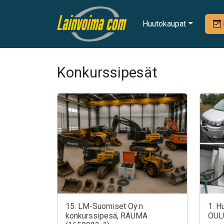
Huutokaupat
Konkurssipesät
15. LM-Suomiset Oy:n
1. H
konkurssipesä, RAUMA
OUL