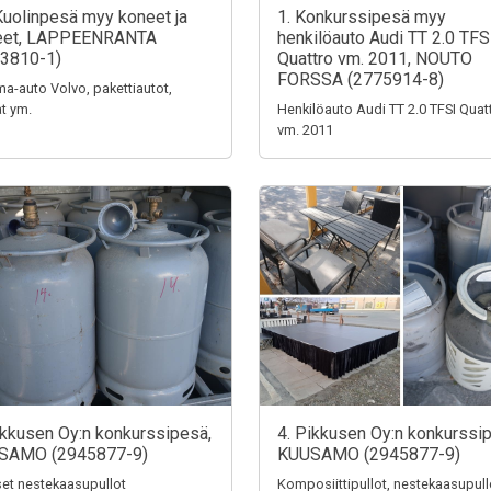
Kuolinpesä myy koneet ja
1. Konkurssipesä myy
teet, LAPPEENRANTA
henkilöauto Audi TT 2.0 TFS
3810-1)
Quattro vm. 2011, NOUTO
FORSSA (2775914-8)
a-auto Volvo, pakettiautot,
t ym.
Henkilöauto Audi TT 2.0 TFSI Quat
vm. 2011
ikkusen Oy:n konkurssipesä,
4. Pikkusen Oy:n konkurssi
SAMO (2945877-9)
KUUSAMO (2945877-9)
iset nestekaasupullot
Komposiittipullot, nestekaasupull