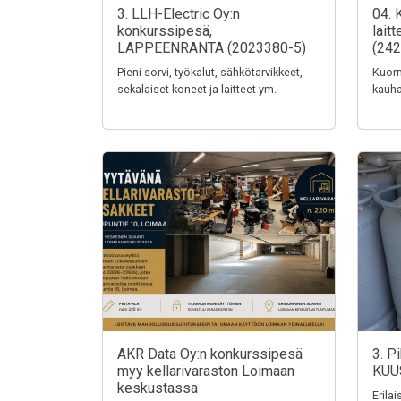
3. LLH-Electric Oy:n
04. 
konkurssipesä,
lait
LAPPEENRANTA (2023380-5)
(242
Pieni sorvi, työkalut, sähkötarvikkeet,
Kuorm
sekalaiset koneet ja laitteet ym.
kauha
AKR Data Oy:n konkurssipesä
3. P
myy kellarivaraston Loimaan
KUU
keskustassa
Erila