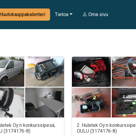
Huutokauppakalenteri
Tietoa
Oma sivu
uletek Oy:n konkurssipesä,
2. Huletek Oy:n konkurssipe
U (3174176-8)
OULU (3174176-8)