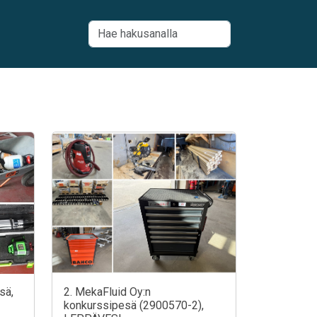
sä,
2. MekaFluid Oy:n
konkurssipesä (2900570-2),