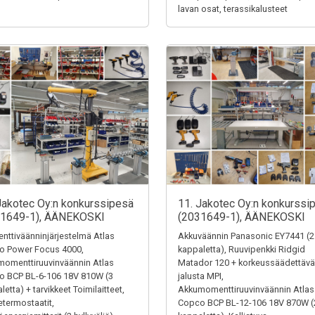
lavan osat, terassikalusteet
Jakotec Oy:n konkurssipesä
11. Jakotec Oy:n konkurssi
31649-1), ÄÄNEKOSKI
(2031649-1), ÄÄNEKOSKI
ttiväänninjärjestelmä Atlas
Akkuväännin Panasonic EY7441 (2
o Power Focus 4000,
kappaletta), Ruuvipenkki Ridgid
omenttiruuvinväännin Atlas
Matador 120 + korkeussäädettävä
o BCP BL-6-106 18V 810W (3
jalusta MPI,
letta) + tarvikkeet Toimilaitteet,
Akkumomenttiruuvinväännin Atlas
termostaatit,
Copco BCP BL-12-106 18V 870W (