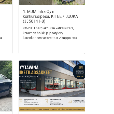
1. MJM Infra Oy:n
konkurssipesä, KITEE / JUUKA
(3350141-8)
KX-280 Energiakouran katkaisuterä,
keräimen holkki ja päätylevy,
vä
kaivinkoneen vetorattaat 2 kappaletta