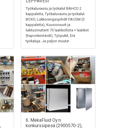
LEPPÄVESI
Työkaluvaunu ja työkalut BAHCO 2
kappaletta, Työkaluvaunu ja työkalut
BOXO, Lukkorengaspihdit FACOM (3
kappaletta), Kuusioruuvit ja
lukitusmutterit 73 laatikollista + laatikot
(haponkestävät), Työpukit, Erä
työkaluja. Ja paljon muuta!
6. MekaFluid Oy:n
,
konkurssipesä (2900570-2),