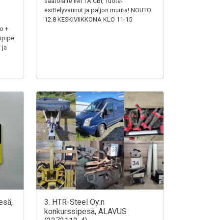
säätölaite IMI TA CBI, Tuote-
esittelyvaunut ja paljon muuta! NOUTO
12.8 KESKIVIIKKONA KLO 11-15
o +
ipipe
 ja
esä,
3. HTR-Steel Oy:n
konkurssipesä, ALAVUS