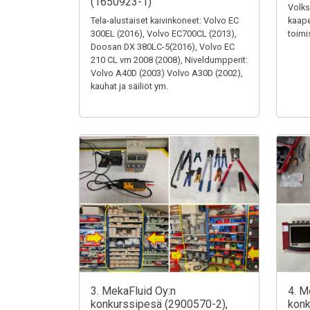
(1650923-1)
Volks
Tela-alustaiset kaivinkoneet: Volvo EC
kaape
300EL (2016), Volvo EC700CL (2013),
toimi
Doosan DX 380LC-5(2016), Volvo EC
210 CL vm 2008 (2008), Niveldumpperit:
Volvo A40D (2003) Volvo A30D (2002),
kauhat ja säiliöt ym.
3. MekaFluid Oy:n
4. M
konkurssipesä (2900570-2),
konk