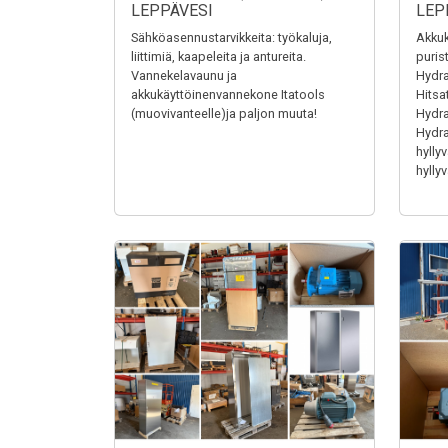
LEPPÄVESI
LEP
Sähköasennustarvikkeita: työkaluja,
Akkuk
liittimiä, kaapeleita ja antureita.
puris
Vannekelavaunu ja
Hydra
akkukäyttöinenvannekone Itatools
Hitsa
(muovivanteelle)ja paljon muuta!
Hydrau
Hydrau
hyllyv
hyllyv