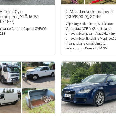
H-Toimi Oy:n
2. Maatilan konkurssipesä
urssipesä, YLÖJÄRVI
(1399990-9), SOINI
0218-7)
Viljakärry 5-akselinen, S-piikkiäes
iluauto Carado Capron CVE600
Väderstad NZE Mk2, peltolana
024
omavalmiste, paali- / laatikkokärry
omavalmiste, lietekärry Vepi, vetä
maanajokärry omavalmiste,
lietepumppu Pomo TR M 35