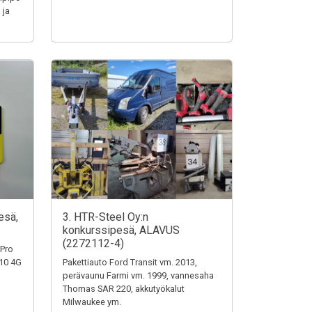
 ja
esä,
3. HTR-Steel Oy:n
konkurssipesä, ALAVUS
(2272112-4)
 Pro
110 4G
Pakettiauto Ford Transit vm. 2013,
perävaunu Farmi vm. 1999, vannesaha
Thomas SAR 220, akkutyökalut
Milwaukee ym.