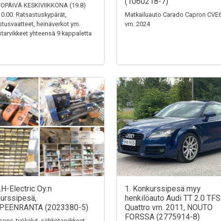
(1060218-7)
OPÄIVÄ KESKIVIIKKONA (19.8)
0.00. Ratsastuskypärät,
Matkailuauto Carado Capron CVE
stusvaatteet, heinäverkot ym.
vm. 2024
tarvikkeet yhteensä 9 kappaletta
LH-Electric Oy:n
1. Konkurssipesä myy
urssipesä,
henkilöauto Audi TT 2.0 TFS
PEENRANTA (2023380-5)
Quattro vm. 2011, NOUTO
FORSSA (2775914-8)
sorvi, työkalut, sähkötarvikkeet,