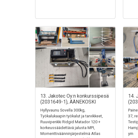
13. Jakotec Oy:n konkurssipesä
14. 
(2031649-1), ÄÄNEKOSKI
(20
Hyllyvaunu Sovella 300kg,
Paine
Työkalukaapin työkalut ja tarvikkeet,
37, r
Ruuvipenkki Ridgid Matador 120 +
Testi
korkeussäädettävä jalusta MPI,
Hampu
Momenttiväänninjärjestelmä Atlas
ym