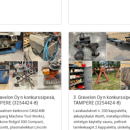
ravelon Oy:n konkurssipesä,
3. Gravelon Oy:n konkurssip
PERE (3254424-8)
TAMPERE (3254424-8)
alinen kärkisorvi CA6240B
Lavakaulukset n. 200 kappaletta,
yang Machine Tool Works),
akkutyökalut Würth, metalliprofiili
ekone Ridgid 300 Compact,
siirtelyyn käytetty vaunu, peltiset
kontit, plasmaleikkuri Lincoln
tarvikekaapit 2 kappaletta, ulokehy