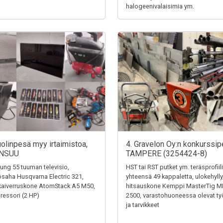
halogeenivalaisimia ym.
uolinpesä myy irtaimistoa,
4. Gravelon Oy:n konkurssip
NSUU
TAMPERE (3254424-8)
ng 55 tuuman televisio,
HST tai RST putket ym. teräsprofiili
saha Husqvarna Electric 321,
yhteensä 49 kappaletta, ulokehylly
kaiverruskone AtomStack A5 M50,
hitsauskone Kemppi MasterTig M
essori (2 HP)
2500, varastohuoneessa olevat ty
ja tarvikkeet