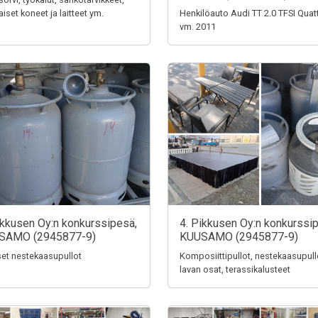
aiset koneet ja laitteet ym.
Henkilöauto Audi TT 2.0 TFSI Quat
vm. 2011
ikkusen Oy:n konkurssipesä,
4. Pikkusen Oy:n konkurssi
SAMO (2945877-9)
KUUSAMO (2945877-9)
iset nestekaasupullot
Komposiittipullot, nestekaasupull
lavan osat, terassikalusteet