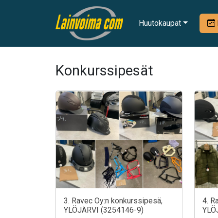
Huutokaupat
Konkurssipesät
3. Ravec Oy:n konkurssipesä,
4. R
YLÖJÄRVI (3254146-9)
YLÖ