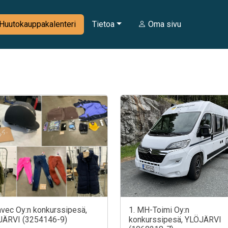
Huutokauppakalenteri
Tietoa
Oma sivu
avec Oy:n konkurssipesä,
1. MH-Toimi Oy:n
JÄRVI (3254146-9)
konkurssipesä, YLÖJÄRVI