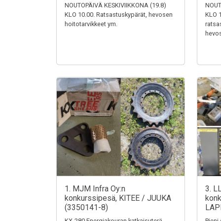
NOUTOPÄIVÄ KESKIVIIKKONA (19.8)
NOUT
KLO 10.00. Ratsastuskypärät, hevosen
KLO 1
hoitotarvikkeet ym.
ratsa
hevos
1. MJM Infra Oy:n
3. L
konkurssipesä, KITEE / JUUKA
konk
(3350141-8)
LAP
KX-280 Energiakouran katkaisuterä,
Pieni 