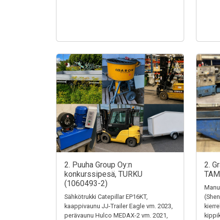
2. Puuha Group Oy:n
2. G
konkurssipesä, TURKU
TAM
(1060493-2)
Manua
Sähkötrukki Catepillar EP16KT,
(Shen
kaappivaunu JJ-Trailer Eagle vm. 2023,
kierr
perävaunu Hulco MEDAX-2 vm. 2021,
kippi