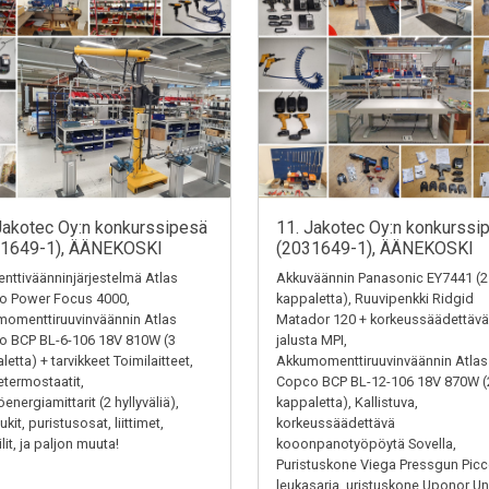
Jakotec Oy:n konkurssipesä
11. Jakotec Oy:n konkurssi
31649-1), ÄÄNEKOSKI
(2031649-1), ÄÄNEKOSKI
ttiväänninjärjestelmä Atlas
Akkuväännin Panasonic EY7441 (2
o Power Focus 4000,
kappaletta), Ruuvipenkki Ridgid
omenttiruuvinväännin Atlas
Matador 120 + korkeussäädettävä
o BCP BL-6-106 18V 810W (3
jalusta MPI,
letta) + tarvikkeet Toimilaitteet,
Akkumomenttiruuvinväännin Atlas
termostaatit,
Copco BCP BL-12-106 18V 870W (
energiamittarit (2 hyllyväliä),
kappaletta), Kallistuva,
kit, puristusosat, liittimet,
korkeussäädettävä
ilit, ja paljon muuta!
kooonpanotyöpöytä Sovella,
Puristuskone Viega Pressgun Picc
leukasarja, uristuskone Uponor Un