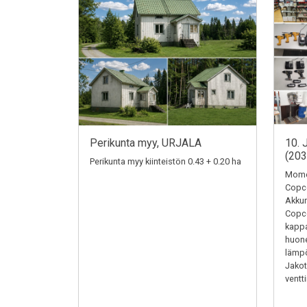
Perikunta myy, URJALA
10. 
(20
Perikunta myy kiinteistön 0.43 + 0.20 ha
Momen
Copc
Akkum
Copc
kappa
huone
lämpö
Jakotu
ventti