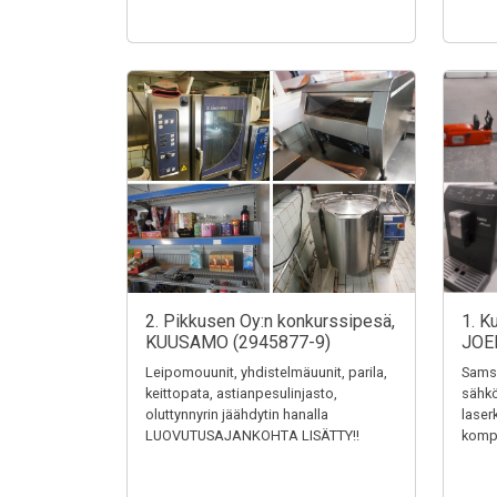
2. Pikkusen Oy:n konkurssipesä,
1. K
KUUSAMO (2945877-9)
JOE
Leipomouunit, yhdistelmäuunit, parila,
Samsu
keittopata, astianpesulinjasto,
sähkö
oluttynnyrin jäähdytin hanalla
laser
LUOVUTUSAJANKOHTA LISÄTTY!!
kompr