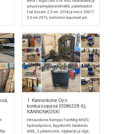
Beck / Agazzani UTK 450, rullaradalla ja
pituusvastejärjestelmällä, pakettiautot
Fiat Ducato 2.3 vm. 2018 ja Iveco 35S17
3.0 vm 2015, toimiston kausteet ym.
esä,
1. Kannonkone Oy:n
konkurssipesä (0586328-6),
KANNONKOSKI
en
Hitsauskone Kemppi FastMig M520,
hydrauliprässi, kippikontti Satateräs
llyt
600L, 2-pilarinostin, öljykärryt ja öljyt,