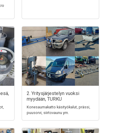
tro
pesä,
2. Yritysjärjestelyn vuoksi
myydään, TURKU
ot,
Konesaumakatto käsityökalut, prässi,
puusorvi, siirtovaunu ym.