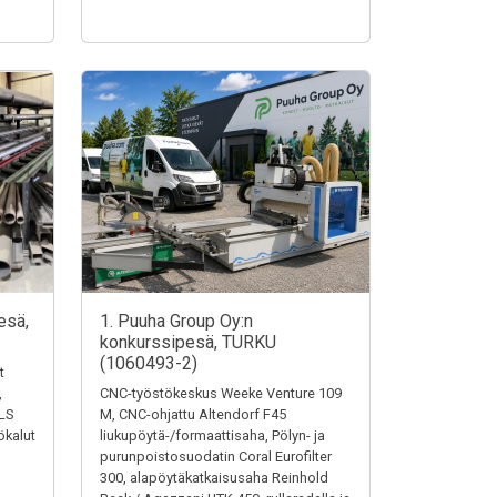
esä,
1. Puuha Group Oy:n
konkurssipesä, TURKU
(1060493-2)
t
,
CNC-työstökeskus Weeke Venture 109
LS
M, CNC-ohjattu Altendorf F45
ökalut
liukupöytä-/formaattisaha, Pölyn- ja
purunpoistosuodatin Coral Eurofilter
300, alapöytäkatkaisusaha Reinhold