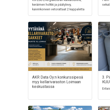
keräimen holkki ja päätylevy,
sekal
kaivinkoneen vetorattaat 2 kappaletta
AKR Data Oy:n konkurssipesä
3. P
myy kellarivaraston Loimaan
KUU
keskustassa
Erila