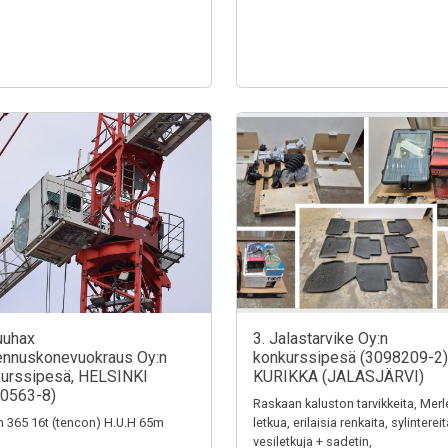
uuhax
3. Jalastarvike Oy:n
nnuskonevuokraus Oy:n
konkurssipesä (3098209-2)
urssipesä, HELSINKI
KURIKKA (JALASJÄRVI)
0563-8)
Raskaan kaluston tarvikkeita, Merl
n 365 16t (tencon) H.U.H 65m
letkua, erilaisia renkaita, sylintereit
vesiletkuja + sadetin,