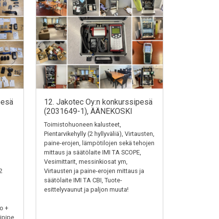
pesä
12. Jakotec Oy:n konkurssipesä
(2031649-1), ÄÄNEKOSKI
Toimistohuoneen kalusteet,
Pientarvikehylly (2 hyllyväliä), Virtausten,
paine-erojen, lämpötilojen sekä tehojen
mittaus ja säätölaite IMI TA SCOPE,
Vesimittarit, messinkiosat ym,
2
Virtausten ja paine-erojen mittaus ja
säätölaite IMI TA CBI, Tuote-
esittelyvaunut ja paljon muuta!
o +
ipipe