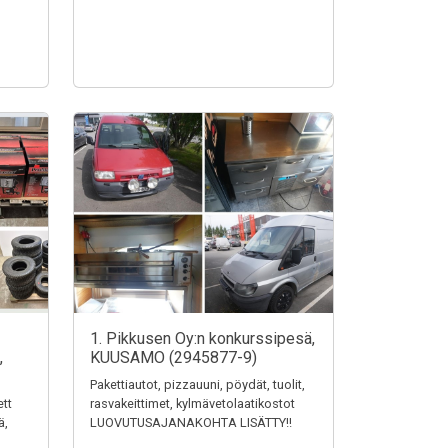
1. Pikkusen Oy:n konkurssipesä,
,
KUUSAMO (2945877-9)
Pakettiautot, pizzauuni, pöydät, tuolit,
ett
rasvakeittimet, kylmävetolaatikostot
ä,
LUOVUTUSAJANAKOHTA LISÄTTY!!