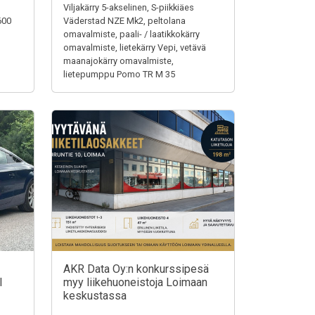
Viljakärry 5-akselinen, S-piikkiäes
600
Väderstad NZE Mk2, peltolana
omavalmiste, paali- / laatikkokärry
omavalmiste, lietekärry Vepi, vetävä
maanajokärry omavalmiste,
lietepumppu Pomo TR M 35
AKR Data Oy:n konkurssipesä
I
myy liikehuoneistoja Loimaan
keskustassa