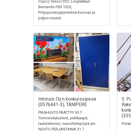
Copco Tensor DS7, Levyleikkuri
Bernando FBS 1320,
Pölynpoistojärjestelmä Eurovac ja
paljon muuta!
Intrinsic Oy:n konkurssipesä
5. P
(0576441-3), TAMPERE
Rake
konk
PIKAHUUTO PÄÄTTYY 30.7
(335
Toimistokalusteet, peltikaapit,
taulutelevisio, neuvottelupöytä ym.
Potai
NOUTO PERJANTAINA 31.7