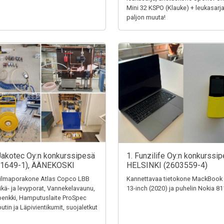
Mini 32 KSPO (Klauke) + leukasarja
paljon muuta!
Jakotec Oy:n konkurssipesä
1. Funzilife Oy:n konkurssip
31649-1), ÄÄNEKOSKI
HELSINKI (2603559-4)
ilmaporakone Atlas Copco LBB
Kannettavaa tietokone MackBook
eikä- ja levyporat, Vannekelavaunu,
13-inch (2020) ja puhelin Nokia 8
penkki, Hamputuslaite ProSpec
tin ja Läpivientikumit, suojaletkut