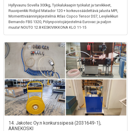
Hyllyvaunu Sovella 300kg, Työkalukaapin työkalut ja tarvikkeet,
Ruuvipenkki Ridgid Matador 120 + korkeussäädettävä jalusta MPI,
Momenttiväänninjärjestelmä Atlas Copco Tensor DS7, Levyleikkuri
Bernando FBS 1320, Pölynpoistojärjestelmä Eurovac ja paljon
muuta! NOUTO 12.8 KESKIVIIKKONA KLO 11-15
14. Jakotec Oy:n konkurssipesä (2031649-1),
ÄÄNEKOSKI