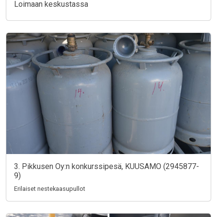
Loimaan keskustassa
3. Pikkusen Oy:n konkurssipesä, KUUSAMO (2945877-
9)
Erilaiset nestekaasupullot