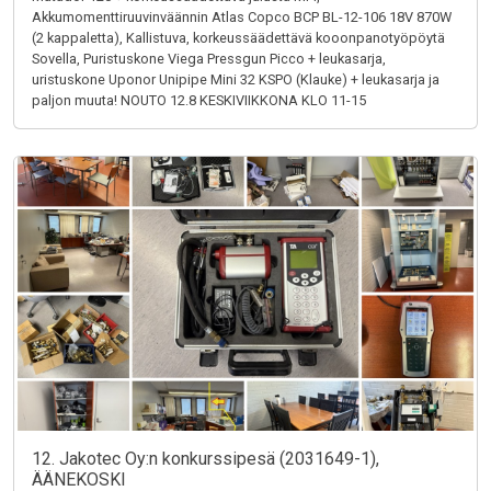
Akkumomenttiruuvinväännin Atlas Copco BCP BL-12-106 18V 870W
(2 kappaletta), Kallistuva, korkeussäädettävä kooonpanotyöpöytä
Sovella, Puristuskone Viega Pressgun Picco + leukasarja,
uristuskone Uponor Unipipe Mini 32 KSPO (Klauke) + leukasarja ja
paljon muuta! NOUTO 12.8 KESKIVIIKKONA KLO 11-15
12. Jakotec Oy:n konkurssipesä (2031649-1),
ÄÄNEKOSKI