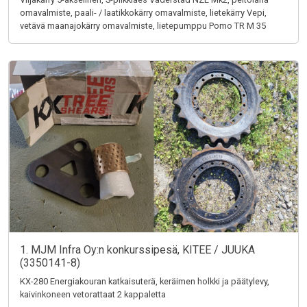
omavalmiste, paali- / laatikkokärry omavalmiste, lietekärry Vepi,
vetävä maanajokärry omavalmiste, lietepumppu Pomo TR M 35
1. MJM Infra Oy:n konkurssipesä, KITEE / JUUKA
(3350141-8)
KX-280 Energiakouran katkaisuterä, keräimen holkki ja päätylevy,
kaivinkoneen vetorattaat 2 kappaletta