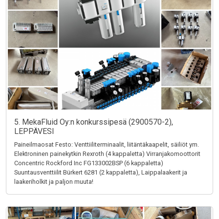
5. MekaFluid Oy:n konkurssipesä (2900570-2),
LEPPÄVESI
Paineilmaosat Festo: Venttiiliterminaalit, liitäntäkaapelit, säiliöt ym.
Elektroninen painekytkin Rexroth (4 kappaletta) Virranjakomoottorit
Concentric Rockford Inc FG133002BSP (6 kappaletta)
Suuntausventtiilit Bürkert 6281 (2 kappaletta), Laippalaakerit ja
laakeriholkit ja paljon muuta!