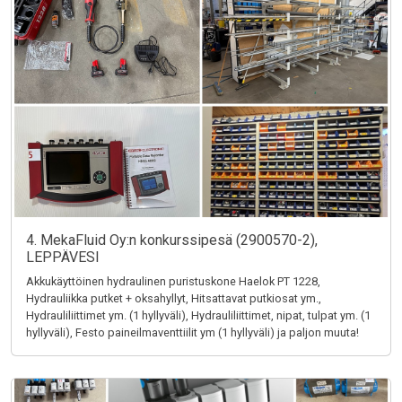
4. MekaFluid Oy:n konkurssipesä (2900570-2),
LEPPÄVESI
Akkukäyttöinen hydraulinen puristuskone Haelok PT 1228,
Hydrauliikka putket + oksahyllyt, Hitsattavat putkiosat ym.,
Hydrauliliittimet ym. (1 hyllyväli), Hydrauliliittimet, nipat, tulpat ym. (1
hyllyväli), Festo paineilmaventtiilit ym (1 hyllyväli) ja paljon muuta!