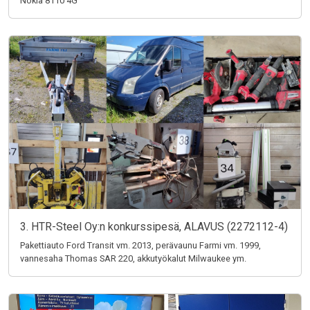
Nokia 8110 4G
3. HTR-Steel Oy:n konkurssipesä, ALAVUS (2272112-4)
Pakettiauto Ford Transit vm. 2013, perävaunu Farmi vm. 1999,
vannesaha Thomas SAR 220, akkutyökalut Milwaukee ym.