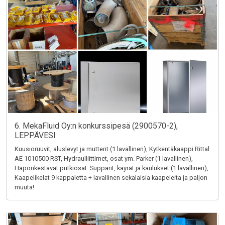
6. MekaFluid Oy:n konkurssipesä (2900570-2),
LEPPÄVESI
Kuusioruuvit, aluslevyt ja mutterit (1 lavallinen), Kytkentäkaappi Rittal
AE 1010500 RST, Hydraulliittimet, osat ym. Parker (1 lavallinen),
Haponkestävät putkiosat: Supparit, käyrät ja kaulukset (1 lavallinen),
Kaapelikelat 9 kappaletta + lavallinen sekalaisia kaapeleita ja paljon
muuta!