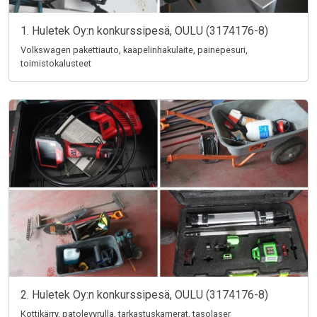
1. Huletek Oy:n konkurssipesä, OULU (3174176-8)
Volkswagen pakettiauto, kaapelinhakulaite, painepesuri,
toimistokalusteet
2. Huletek Oy:n konkurssipesä, OULU (3174176-8)
Kottikärry, patolevyrulla, tarkastuskamerat, tasolaser