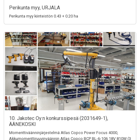
Perikunta myy, URJALA
Perikunta myy kiinteistön 0.43 + 0.20 ha
10. Jakotec Oy:n konkurssipesä (2031649-1),
ÄÄNEKOSKI
Momenttiväänninjärjestelmä Atlas Copco Power Focus 4000,
Akkumomenttiruuvinväännin Atlas Copco BCP BL-6-106 18V 810W (3