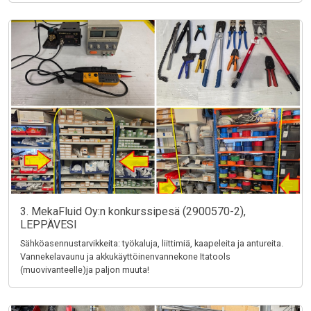
3. MekaFluid Oy:n konkurssipesä (2900570-2),
LEPPÄVESI
Sähköasennustarvikkeita: työkaluja, liittimiä, kaapeleita ja antureita.
Vannekelavaunu ja akkukäyttöinenvannekone Itatools
(muovivanteelle)ja paljon muuta!