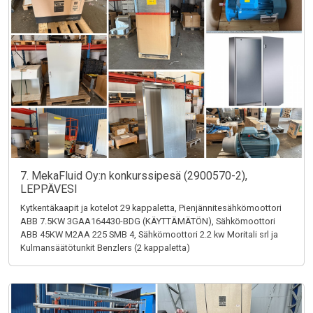
7. MekaFluid Oy:n konkurssipesä (2900570-2),
LEPPÄVESI
Kytkentäkaapit ja kotelot 29 kappaletta, Pienjännitesähkömoottori
ABB 7.5KW 3GAA164430-BDG (KÄYTTÄMÄTÖN), Sähkömoottori
ABB 45KW M2AA 225 SMB 4, Sähkömoottori 2.2 kw Moritali srl ja
Kulmansäätötunkit Benzlers (2 kappaletta)