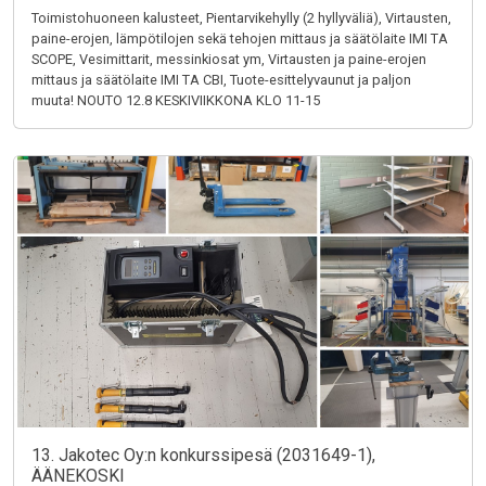
Toimistohuoneen kalusteet, Pientarvikehylly (2 hyllyväliä), Virtausten,
paine-erojen, lämpötilojen sekä tehojen mittaus ja säätölaite IMI TA
SCOPE, Vesimittarit, messinkiosat ym, Virtausten ja paine-erojen
mittaus ja säätölaite IMI TA CBI, Tuote-esittelyvaunut ja paljon
muuta! NOUTO 12.8 KESKIVIIKKONA KLO 11-15
13. Jakotec Oy:n konkurssipesä (2031649-1),
ÄÄNEKOSKI