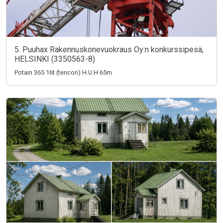
5. Puuhax Rakennuskonevuokraus Oy:n konkurssipesä,
HELSINKI (3350563-8)
Potain 365 16t (tencon) H.U.H 65m