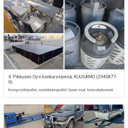
4. Pikkusen Oy:n konkurssipesä, KUUSAMO (2945877-
9)
Komposiittipullot, nestekaasupullot, lavan osat, terassikalusteet