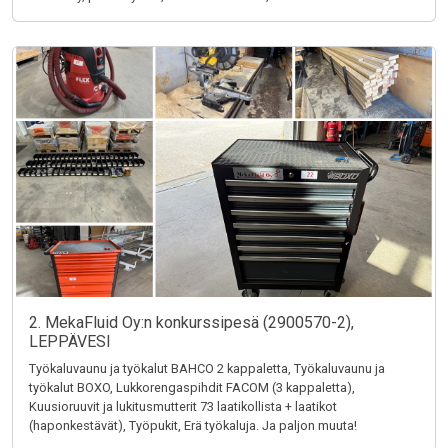
2. MekaFluid Oy:n konkurssipesä (2900570-2),
LEPPÄVESI
Työkaluvaunu ja työkalut BAHCO 2 kappaletta, Työkaluvaunu ja
työkalut BOXO, Lukkorengaspihdit FACOM (3 kappaletta),
Kuusioruuvit ja lukitusmutterit 73 laatikollista + laatikot
(haponkestävät), Työpukit, Erä työkaluja. Ja paljon muuta!