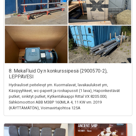
8. MekaFluid Oy:n konkurssipesä (2900570-2),
LEPPÄVESI
Hydrauliset peitelevyt ym. Kuormalavat, lavakaulukset ym,
Käsipyyhkeet, wc-paperit ja roskapussit (1 lava), Haponkestävät
putket, sinkityt putket, Kytkentäkaappi Rittal VX 8205.000,
Sähkömoottori ABB M3BP 160MLA 4, 11 KW vm. 2019
(KÄYTTÄMÄTÖN), Voimavirtajohtoa 125A