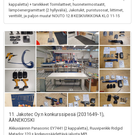
kappaletta) + tarvikkeet Toimilaitteet, huonetermostaatit,
lämpöenergiamittarit (2 hyllyväliä), Jakotukit, puristusosat, liittimet,
venttiilit, ja paljon muuta! NOUTO 12.8 KESKIVIIKKONA KLO 11-15
11. Jakotec Oy:n konkurssipesä (2031649-1),
ÄÄNEKOSKI
Akkuväännin Panasonic EY7441 (2 kappaletta), Ruuvipenkki Ridgid
Matador 120 + korkeussäädettävä jalusta MPI,