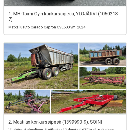
1. MH-Toimi Oy:n konkurssipesä, YLÖJÄRVI (1060218-
7)
Matkailuauto Carado Capron CVE600 vm. 2024
2. Maatilan konkurssipesä (1399990-9), SOINI
Viljakärry 5-akselinen, S-piikkiäes Väderstad NZE Mk2, peltolana