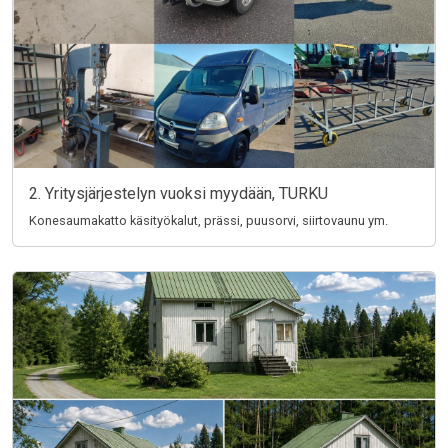
2. Yritysjärjestelyn vuoksi myydään, TURKU
Konesaumakatto käsityökalut, prässi, puusorvi, siirtovaunu ym.