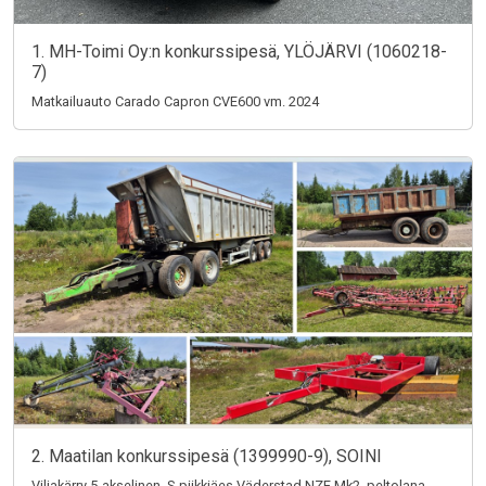
1. MH-Toimi Oy:n konkurssipesä, YLÖJÄRVI (1060218-
7)
Matkailuauto Carado Capron CVE600 vm. 2024
2. Maatilan konkurssipesä (1399990-9), SOINI
Viljakärry 5-akselinen, S-piikkiäes Väderstad NZE Mk2, peltolana