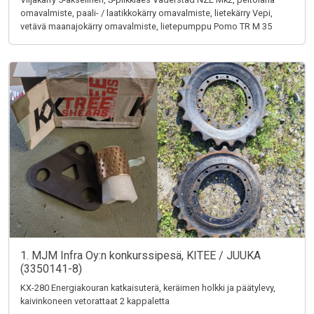
omavalmiste, paali- / laatikkokärry omavalmiste, lietekärry Vepi,
vetävä maanajokärry omavalmiste, lietepumppu Pomo TR M 35
1. MJM Infra Oy:n konkurssipesä, KITEE / JUUKA
(3350141-8)
KX-280 Energiakouran katkaisuterä, keräimen holkki ja päätylevy,
kaivinkoneen vetorattaat 2 kappaletta