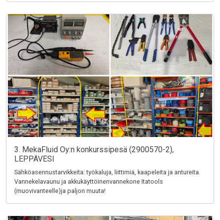
3. MekaFluid Oy:n konkurssipesä (2900570-2),
LEPPÄVESI
Sähköasennustarvikkeita: työkaluja, liittimiä, kaapeleita ja antureita.
Vannekelavaunu ja akkukäyttöinenvannekone Itatools
(muovivanteelle)ja paljon muuta!