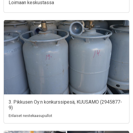
Loimaan keskustassa
3. Pikkusen Oy:n konkurssipesä, KUUSAMO (2945877-
9)
Erilaiset nestekaasupullot