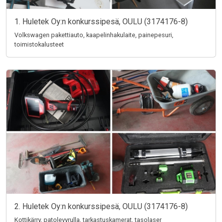
1. Huletek Oy:n konkurssipesä, OULU (3174176-8)
Volkswagen pakettiauto, kaapelinhakulaite, painepesuri,
toimistokalusteet
2. Huletek Oy:n konkurssipesä, OULU (3174176-8)
Kottikärry, patolevyrulla, tarkastuskamerat, tasolaser