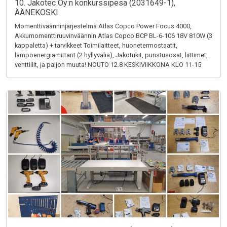
10. Jakotec Oy:n konkurssipesä (2031649-1),
ÄÄNEKOSKI
Momenttiväänninjärjestelmä Atlas Copco Power Focus 4000,
Akkumomenttiruuvinväännin Atlas Copco BCP BL-6-106 18V 810W (3
kappaletta) + tarvikkeet Toimilaitteet, huonetermostaatit,
lämpöenergiamittarit (2 hyllyväliä), Jakotukit, puristusosat, liittimet,
venttiilit, ja paljon muuta! NOUTO 12.8 KESKIVIIKKONA KLO 11-15