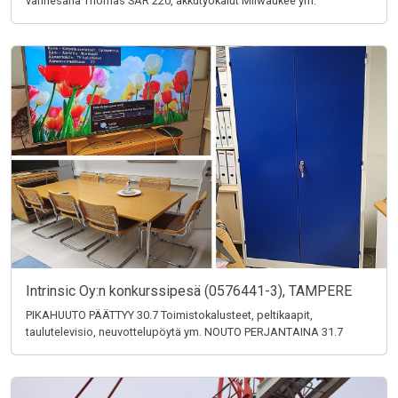
vannesaha Thomas SAR 220, akkutyökalut Milwaukee ym.
Intrinsic Oy:n konkurssipesä (0576441-3), TAMPERE
PIKAHUUTO PÄÄTTYY 30.7 Toimistokalusteet, peltikaapit,
taulutelevisio, neuvottelupöytä ym. NOUTO PERJANTAINA 31.7