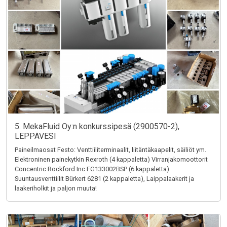
5. MekaFluid Oy:n konkurssipesä (2900570-2),
LEPPÄVESI
Paineilmaosat Festo: Venttiiliterminaalit, liitäntäkaapelit, säiliöt ym.
Elektroninen painekytkin Rexroth (4 kappaletta) Virranjakomoottorit
Concentric Rockford Inc FG133002BSP (6 kappaletta)
Suuntausventtiilit Bürkert 6281 (2 kappaletta), Laippalaakerit ja
laakeriholkit ja paljon muuta!