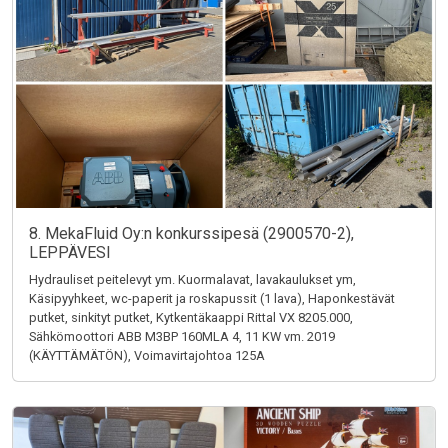
8. MekaFluid Oy:n konkurssipesä (2900570-2),
LEPPÄVESI
Hydrauliset peitelevyt ym. Kuormalavat, lavakaulukset ym,
Käsipyyhkeet, wc-paperit ja roskapussit (1 lava), Haponkestävät
putket, sinkityt putket, Kytkentäkaappi Rittal VX 8205.000,
Sähkömoottori ABB M3BP 160MLA 4, 11 KW vm. 2019
(KÄYTTÄMÄTÖN), Voimavirtajohtoa 125A