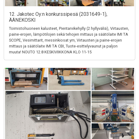
12. Jakotec Oy:n konkurssipesä (2031649-1),
ÄÄNEKOSKI
Toimistohuoneen kalusteet, Pientarvikehylly (2 hyllyväliä), Virtausten,
paine-erojen, lämpötilojen sekä tehojen mittaus ja säätölaite IMI TA
SCOPE, Vesimittarit, messinkiosat ym, Virtausten ja paine-erojen
mittaus ja säätölaite IMI TA CBI, Tuote-esittelyvaunut ja paljon
muuta! NOUTO 12.8 KESKIVIIKKONA KLO 11-15