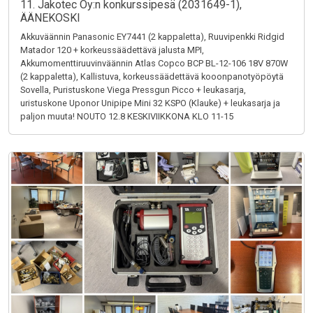
11. Jakotec Oy:n konkurssipesä (2031649-1),
ÄÄNEKOSKI
Akkuväännin Panasonic EY7441 (2 kappaletta), Ruuvipenkki Ridgid
Matador 120 + korkeussäädettävä jalusta MPI,
Akkumomenttiruuvinväännin Atlas Copco BCP BL-12-106 18V 870W
(2 kappaletta), Kallistuva, korkeussäädettävä kooonpanotyöpöytä
Sovella, Puristuskone Viega Pressgun Picco + leukasarja,
uristuskone Uponor Unipipe Mini 32 KSPO (Klauke) + leukasarja ja
paljon muuta! NOUTO 12.8 KESKIVIIKKONA KLO 11-15