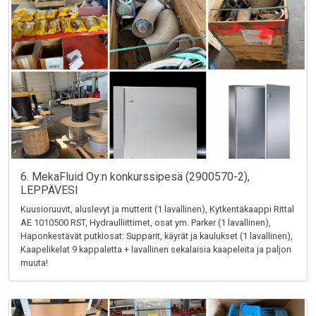
6. MekaFluid Oy:n konkurssipesä (2900570-2),
LEPPÄVESI
Kuusioruuvit, aluslevyt ja mutterit (1 lavallinen), Kytkentäkaappi Rittal
AE 1010500 RST, Hydraulliittimet, osat ym. Parker (1 lavallinen),
Haponkestävät putkiosat: Supparit, käyrät ja kaulukset (1 lavallinen),
Kaapelikelat 9 kappaletta + lavallinen sekalaisia kaapeleita ja paljon
muuta!