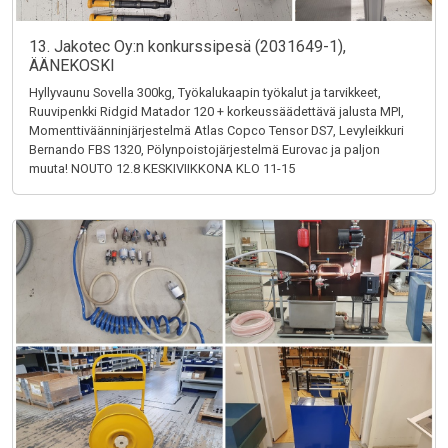
13. Jakotec Oy:n konkurssipesä (2031649-1),
ÄÄNEKOSKI
Hyllyvaunu Sovella 300kg, Työkalukaapin työkalut ja tarvikkeet,
Ruuvipenkki Ridgid Matador 120 + korkeussäädettävä jalusta MPI,
Momenttiväänninjärjestelmä Atlas Copco Tensor DS7, Levyleikkuri
Bernando FBS 1320, Pölynpoistojärjestelmä Eurovac ja paljon
muuta! NOUTO 12.8 KESKIVIIKKONA KLO 11-15