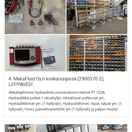
4. MekaFluid Oy:n konkurssipesä (2900570-2),
LEPPÄVESI
Akkukäyttöinen hydraulinen puristuskone Haelok PT 1228,
Hydrauliikka putket + oksahyllyt, Hitsattavat putkiosat ym.,
Hydrauliliittimet ym. (1 hyllyväli), Hydrauliliittimet, nipat, tulpat ym. (1
hyllyväli), Festo paineilmaventtiilit ym (1 hyllyväli) ja paljon muuta!