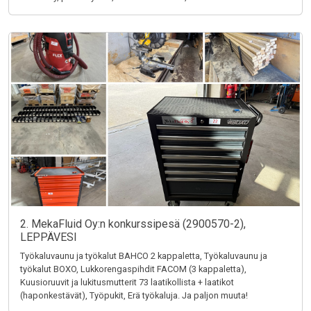
2. MekaFluid Oy:n konkurssipesä (2900570-2),
LEPPÄVESI
Työkaluvaunu ja työkalut BAHCO 2 kappaletta, Työkaluvaunu ja
työkalut BOXO, Lukkorengaspihdit FACOM (3 kappaletta),
Kuusioruuvit ja lukitusmutterit 73 laatikollista + laatikot
(haponkestävät), Työpukit, Erä työkaluja. Ja paljon muuta!