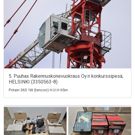
5. Puuhax Rakennuskonevuokraus Oy:n konkurssipesä,
HELSINKI (3350563-8)
Potain 365 16t (tencon) H.U.H 65m