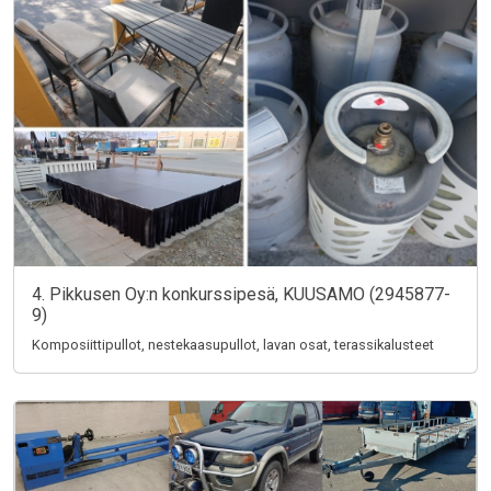
4. Pikkusen Oy:n konkurssipesä, KUUSAMO (2945877-
9)
Komposiittipullot, nestekaasupullot, lavan osat, terassikalusteet