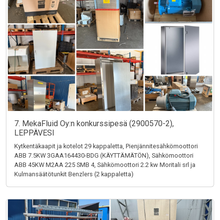
7. MekaFluid Oy:n konkurssipesä (2900570-2),
LEPPÄVESI
Kytkentäkaapit ja kotelot 29 kappaletta, Pienjännitesähkömoottori
ABB 7.5KW 3GAA164430-BDG (KÄYTTÄMÄTÖN), Sähkömoottori
ABB 45KW M2AA 225 SMB 4, Sähkömoottori 2.2 kw Moritali srl ja
Kulmansäätötunkit Benzlers (2 kappaletta)