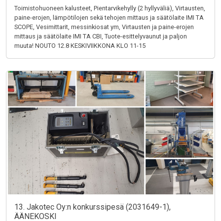
Toimistohuoneen kalusteet, Pientarvikehylly (2 hyllyväliä), Virtausten,
paine-erojen, lämpötilojen sekä tehojen mittaus ja säätölaite IMI TA
SCOPE, Vesimittarit, messinkiosat ym, Virtausten ja paine-erojen
mittaus ja säätölaite IMI TA CBI, Tuote-esittelyvaunut ja paljon
muuta! NOUTO 12.8 KESKIVIIKKONA KLO 11-15
13. Jakotec Oy:n konkurssipesä (2031649-1),
ÄÄNEKOSKI