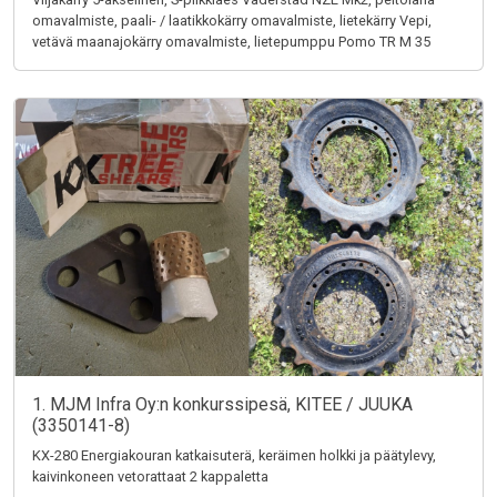
omavalmiste, paali- / laatikkokärry omavalmiste, lietekärry Vepi,
vetävä maanajokärry omavalmiste, lietepumppu Pomo TR M 35
1. MJM Infra Oy:n konkurssipesä, KITEE / JUUKA
(3350141-8)
KX-280 Energiakouran katkaisuterä, keräimen holkki ja päätylevy,
kaivinkoneen vetorattaat 2 kappaletta