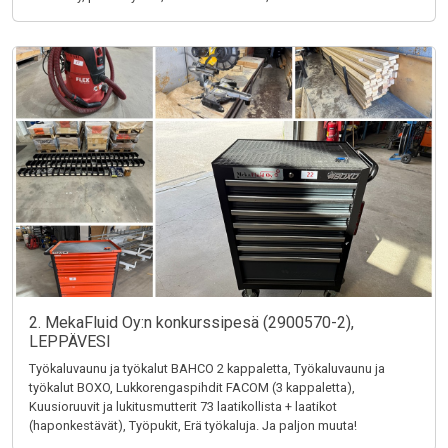
2. MekaFluid Oy:n konkurssipesä (2900570-2),
LEPPÄVESI
Työkaluvaunu ja työkalut BAHCO 2 kappaletta, Työkaluvaunu ja
työkalut BOXO, Lukkorengaspihdit FACOM (3 kappaletta),
Kuusioruuvit ja lukitusmutterit 73 laatikollista + laatikot
(haponkestävät), Työpukit, Erä työkaluja. Ja paljon muuta!