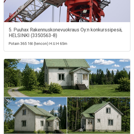
5. Puuhax Rakennuskonevuokraus Oy:n konkurssipesä,
HELSINKI (3350563-8)
Potain 365 16t (tencon) H.U.H 65m