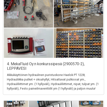
4. MekaFluid Oy:n konkurssipesä (2900570-2),
LEPPÄVESI
Akkukäyttöinen hydraulinen puristuskone Haelok PT 1228,
Hydrauliikka putket + oksahyllyt, Hitsattavat putkiosat ym.,
Hydrauliliittimet ym. (1 hyllyväli), Hydrauliliittimet, nipat, tulpat ym. (1
hyllyväli), Festo paineilmaventtiilit ym (1 hyllyväli) ja paljon muuta!