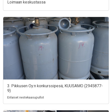
Loimaan keskustassa
3. Pikkusen Oy:n konkurssipesä, KUUSAMO (2945877-
9)
Erilaiset nestekaasupullot