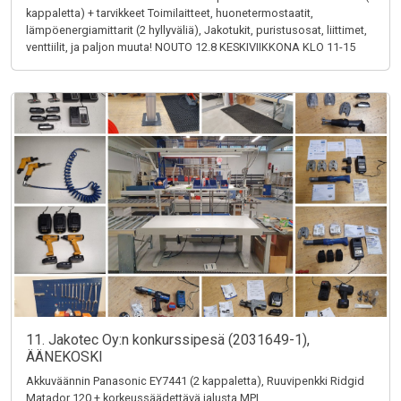
kappaletta) + tarvikkeet Toimilaitteet, huonetermostaatit,
lämpöenergiamittarit (2 hyllyväliä), Jakotukit, puristusosat, liittimet,
venttiilit, ja paljon muuta! NOUTO 12.8 KESKIVIIKKONA KLO 11-15
11. Jakotec Oy:n konkurssipesä (2031649-1),
ÄÄNEKOSKI
Akkuväännin Panasonic EY7441 (2 kappaletta), Ruuvipenkki Ridgid
Matador 120 + korkeussäädettävä jalusta MPI,