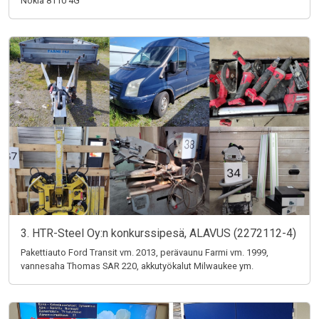
Nokia 8110 4G
3. HTR-Steel Oy:n konkurssipesä, ALAVUS (2272112-4)
Pakettiauto Ford Transit vm. 2013, perävaunu Farmi vm. 1999,
vannesaha Thomas SAR 220, akkutyökalut Milwaukee ym.