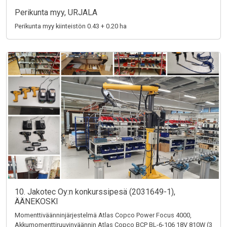
Perikunta myy, URJALA
Perikunta myy kiinteistön 0.43 + 0.20 ha
10. Jakotec Oy:n konkurssipesä (2031649-1),
ÄÄNEKOSKI
Momenttiväänninjärjestelmä Atlas Copco Power Focus 4000,
Akkumomenttiruuvinväännin Atlas Copco BCP BL-6-106 18V 810W (3