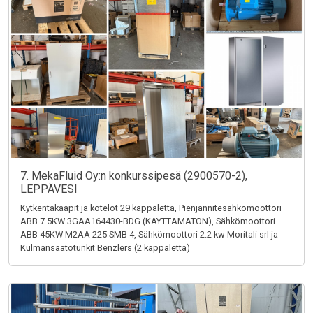
7. MekaFluid Oy:n konkurssipesä (2900570-2),
LEPPÄVESI
Kytkentäkaapit ja kotelot 29 kappaletta, Pienjännitesähkömoottori
ABB 7.5KW 3GAA164430-BDG (KÄYTTÄMÄTÖN), Sähkömoottori
ABB 45KW M2AA 225 SMB 4, Sähkömoottori 2.2 kw Moritali srl ja
Kulmansäätötunkit Benzlers (2 kappaletta)