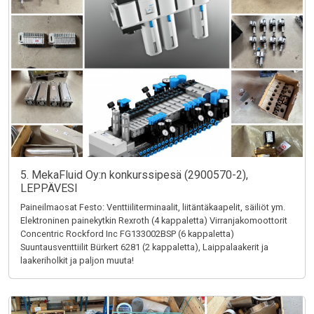
5. MekaFluid Oy:n konkurssipesä (2900570-2),
LEPPÄVESI
Paineilmaosat Festo: Venttiiliterminaalit, liitäntäkaapelit, säiliöt ym.
Elektroninen painekytkin Rexroth (4 kappaletta) Virranjakomoottorit
Concentric Rockford Inc FG133002BSP (6 kappaletta)
Suuntausventtiilit Bürkert 6281 (2 kappaletta), Laippalaakerit ja
laakeriholkit ja paljon muuta!