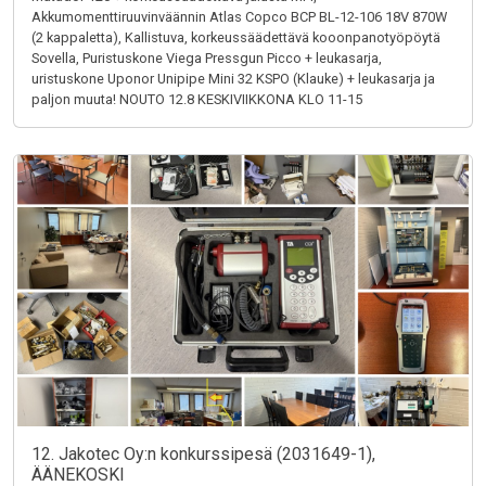
Akkumomenttiruuvinväännin Atlas Copco BCP BL-12-106 18V 870W
(2 kappaletta), Kallistuva, korkeussäädettävä kooonpanotyöpöytä
Sovella, Puristuskone Viega Pressgun Picco + leukasarja,
uristuskone Uponor Unipipe Mini 32 KSPO (Klauke) + leukasarja ja
paljon muuta! NOUTO 12.8 KESKIVIIKKONA KLO 11-15
12. Jakotec Oy:n konkurssipesä (2031649-1),
ÄÄNEKOSKI