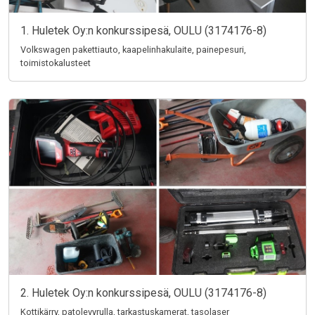
1. Huletek Oy:n konkurssipesä, OULU (3174176-8)
Volkswagen pakettiauto, kaapelinhakulaite, painepesuri,
toimistokalusteet
2. Huletek Oy:n konkurssipesä, OULU (3174176-8)
Kottikärry, patolevyrulla, tarkastuskamerat, tasolaser