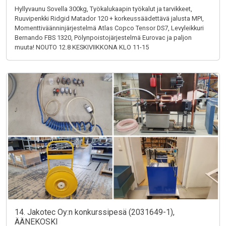
Hyllyvaunu Sovella 300kg, Työkalukaapin työkalut ja tarvikkeet,
Ruuvipenkki Ridgid Matador 120 + korkeussäädettävä jalusta MPI,
Momenttiväänninjärjestelmä Atlas Copco Tensor DS7, Levyleikkuri
Bernando FBS 1320, Pölynpoistojärjestelmä Eurovac ja paljon
muuta! NOUTO 12.8 KESKIVIIKKONA KLO 11-15
14. Jakotec Oy:n konkurssipesä (2031649-1),
ÄÄNEKOSKI