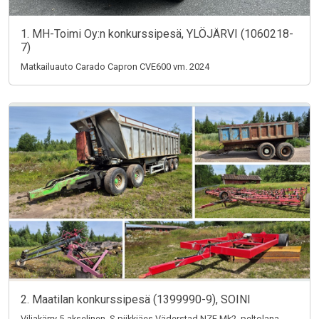
1. MH-Toimi Oy:n konkurssipesä, YLÖJÄRVI (1060218-
7)
Matkailuauto Carado Capron CVE600 vm. 2024
2. Maatilan konkurssipesä (1399990-9), SOINI
Viljakärry 5-akselinen, S-piikkiäes Väderstad NZE Mk2, peltolana