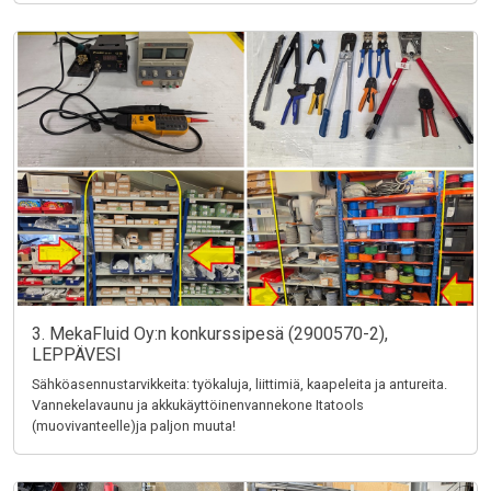
3. MekaFluid Oy:n konkurssipesä (2900570-2),
LEPPÄVESI
Sähköasennustarvikkeita: työkaluja, liittimiä, kaapeleita ja antureita.
Vannekelavaunu ja akkukäyttöinenvannekone Itatools
(muovivanteelle)ja paljon muuta!