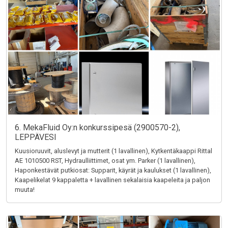
6. MekaFluid Oy:n konkurssipesä (2900570-2),
LEPPÄVESI
Kuusioruuvit, aluslevyt ja mutterit (1 lavallinen), Kytkentäkaappi Rittal
AE 1010500 RST, Hydraulliittimet, osat ym. Parker (1 lavallinen),
Haponkestävät putkiosat: Supparit, käyrät ja kaulukset (1 lavallinen),
Kaapelikelat 9 kappaletta + lavallinen sekalaisia kaapeleita ja paljon
muuta!