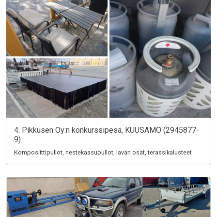
4. Pikkusen Oy:n konkurssipesä, KUUSAMO (2945877-
9)
Komposiittipullot, nestekaasupullot, lavan osat, terassikalusteet