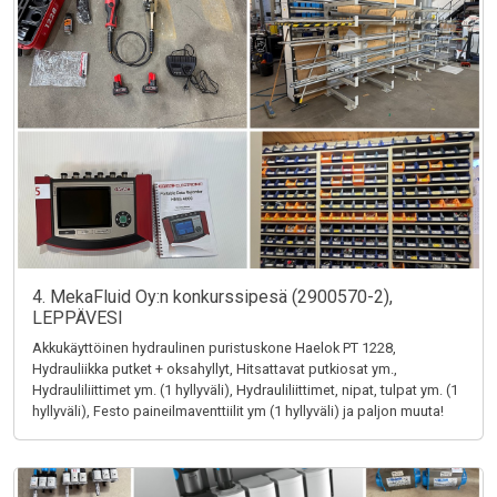
4. MekaFluid Oy:n konkurssipesä (2900570-2),
LEPPÄVESI
Akkukäyttöinen hydraulinen puristuskone Haelok PT 1228,
Hydrauliikka putket + oksahyllyt, Hitsattavat putkiosat ym.,
Hydrauliliittimet ym. (1 hyllyväli), Hydrauliliittimet, nipat, tulpat ym. (1
hyllyväli), Festo paineilmaventtiilit ym (1 hyllyväli) ja paljon muuta!