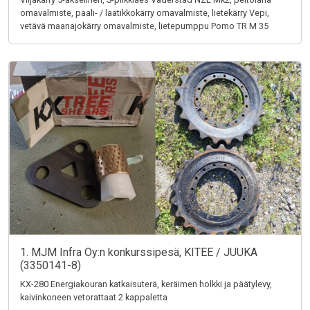
omavalmiste, paali- / laatikkokärry omavalmiste, lietekärry Vepi,
vetävä maanajokärry omavalmiste, lietepumppu Pomo TR M 35
1. MJM Infra Oy:n konkurssipesä, KITEE / JUUKA
(3350141-8)
KX-280 Energiakouran katkaisuterä, keräimen holkki ja päätylevy,
kaivinkoneen vetorattaat 2 kappaletta