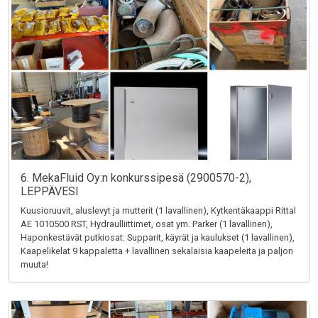
6. MekaFluid Oy:n konkurssipesä (2900570-2),
LEPPÄVESI
Kuusioruuvit, aluslevyt ja mutterit (1 lavallinen), Kytkentäkaappi Rittal
AE 1010500 RST, Hydraulliittimet, osat ym. Parker (1 lavallinen),
Haponkestävät putkiosat: Supparit, käyrät ja kaulukset (1 lavallinen),
Kaapelikelat 9 kappaletta + lavallinen sekalaisia kaapeleita ja paljon
muuta!