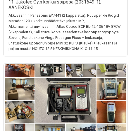
11. Jakotec Oy:n konkurssipesä (2031649-1),
ÄÄNEKOSKI
Akkuväännin Panasonic EY7441 (2 kappaletta), Ruuvipenkki Ridgid
Matador 120 + korkeussäädettävä jalusta MPI,
Akkumomenttiruuvinväännin Atlas Copco BCP BL-12-106 18V 870W
(2 kappaletta), Kallistuva, korkeussäädettävä kooonpanotyöpöytä
Sovella, Puristuskone Viega Pressgun Picco + leukasarja,
uristuskone Uponor Unipipe Mini 32 KSPO (Klauke) + leukasarja ja
paljon muuta! NOUTO 12.8 KESKIVIIKKONA KLO 11-15