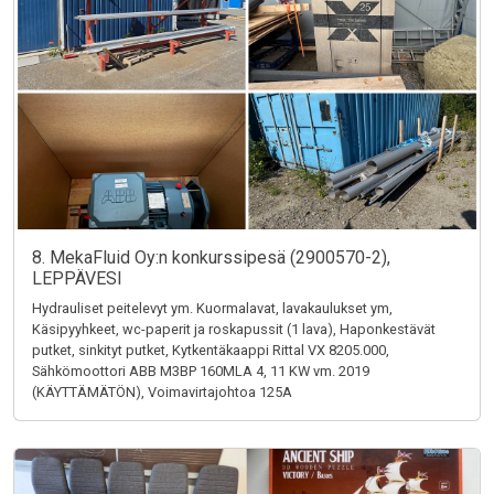
8. MekaFluid Oy:n konkurssipesä (2900570-2),
LEPPÄVESI
Hydrauliset peitelevyt ym. Kuormalavat, lavakaulukset ym,
Käsipyyhkeet, wc-paperit ja roskapussit (1 lava), Haponkestävät
putket, sinkityt putket, Kytkentäkaappi Rittal VX 8205.000,
Sähkömoottori ABB M3BP 160MLA 4, 11 KW vm. 2019
(KÄYTTÄMÄTÖN), Voimavirtajohtoa 125A