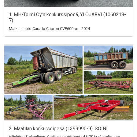
1. MH-Toimi Oy:n konkurssipesä, YLÖJÄRVI (1060218-
7)
Matkailuauto Carado Capron CVE600 vm. 2024
2. Maatilan konkurssipesä (1399990-9), SOINI
Viljakärry 5-akselinen, S-piikkiäes Väderstad NZE Mk2, peltolana