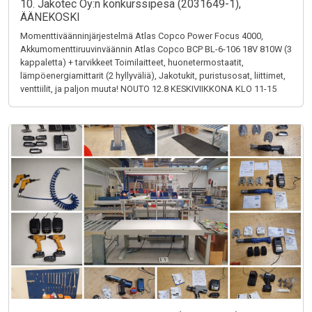
10. Jakotec Oy:n konkurssipesä (2031649-1),
ÄÄNEKOSKI
Momenttiväänninjärjestelmä Atlas Copco Power Focus 4000,
Akkumomenttiruuvinväännin Atlas Copco BCP BL-6-106 18V 810W (3
kappaletta) + tarvikkeet Toimilaitteet, huonetermostaatit,
lämpöenergiamittarit (2 hyllyväliä), Jakotukit, puristusosat, liittimet,
venttiilit, ja paljon muuta! NOUTO 12.8 KESKIVIIKKONA KLO 11-15