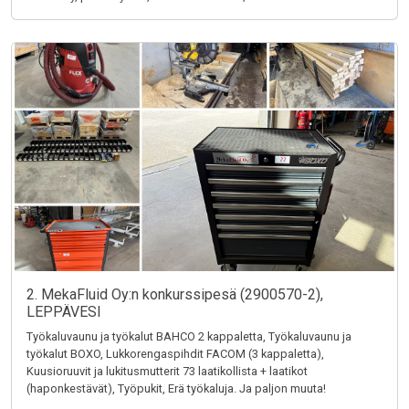
2. MekaFluid Oy:n konkurssipesä (2900570-2),
LEPPÄVESI
Työkaluvaunu ja työkalut BAHCO 2 kappaletta, Työkaluvaunu ja
työkalut BOXO, Lukkorengaspihdit FACOM (3 kappaletta),
Kuusioruuvit ja lukitusmutterit 73 laatikollista + laatikot
(haponkestävät), Työpukit, Erä työkaluja. Ja paljon muuta!