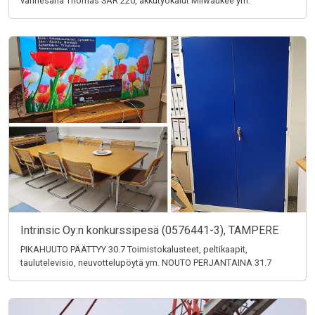
vannesaha Thomas SAR 220, akkutyökalut Milwaukee ym.
Intrinsic Oy:n konkurssipesä (0576441-3), TAMPERE
PIKAHUUTO PÄÄTTYY 30.7 Toimistokalusteet, peltikaapit,
taulutelevisio, neuvottelupöytä ym. NOUTO PERJANTAINA 31.7