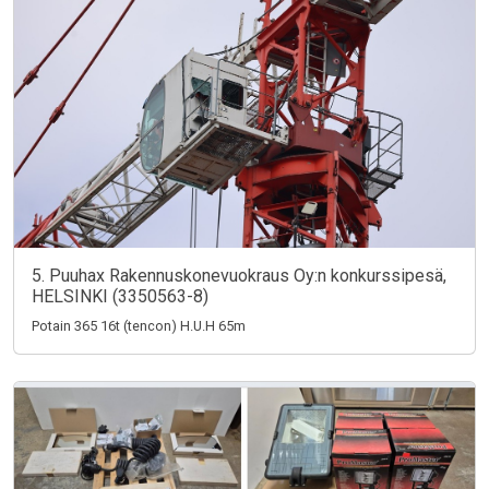
5. Puuhax Rakennuskonevuokraus Oy:n konkurssipesä,
HELSINKI (3350563-8)
Potain 365 16t (tencon) H.U.H 65m