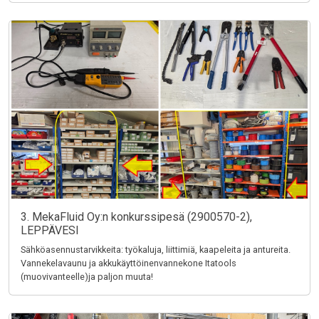
3. MekaFluid Oy:n konkurssipesä (2900570-2),
LEPPÄVESI
Sähköasennustarvikkeita: työkaluja, liittimiä, kaapeleita ja antureita.
Vannekelavaunu ja akkukäyttöinenvannekone Itatools
(muovivanteelle)ja paljon muuta!