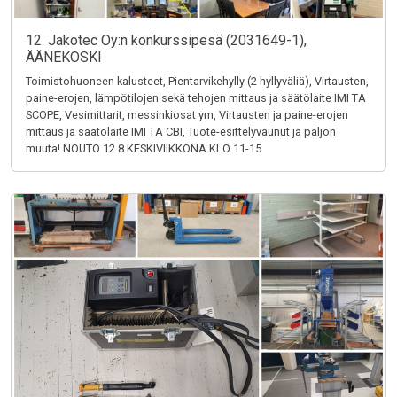
12. Jakotec Oy:n konkurssipesä (2031649-1),
ÄÄNEKOSKI
Toimistohuoneen kalusteet, Pientarvikehylly (2 hyllyväliä), Virtausten,
paine-erojen, lämpötilojen sekä tehojen mittaus ja säätölaite IMI TA
SCOPE, Vesimittarit, messinkiosat ym, Virtausten ja paine-erojen
mittaus ja säätölaite IMI TA CBI, Tuote-esittelyvaunut ja paljon
muuta! NOUTO 12.8 KESKIVIIKKONA KLO 11-15