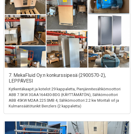
7. MekaFluid Oy:n konkurssipesä (2900570-2),
LEPPÄVESI
Kytkentäkaapit ja kotelot 29 kappaletta, Pienjännitesähkömoottori
ABB 7.5KW 3GAA164430-BDG (KÄYTTÄMÄTÖN), Sähkömoottori
ABB 45KW M2AA 225 SMB 4, Sähkömoottori 2.2 kw Moritali srl ja
Kulmansäätötunkit Benzlers (2 kappaletta)