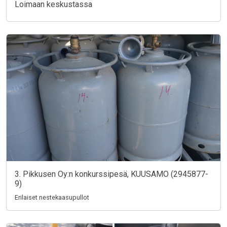
Loimaan keskustassa
3. Pikkusen Oy:n konkurssipesä, KUUSAMO (2945877-
9)
Erilaiset nestekaasupullot