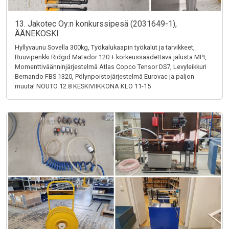
13. Jakotec Oy:n konkurssipesä (2031649-1),
ÄÄNEKOSKI
Hyllyvaunu Sovella 300kg, Työkalukaapin työkalut ja tarvikkeet,
Ruuvipenkki Ridgid Matador 120 + korkeussäädettävä jalusta MPI,
Momenttiväänninjärjestelmä Atlas Copco Tensor DS7, Levyleikkuri
Bernando FBS 1320, Pölynpoistojärjestelmä Eurovac ja paljon
muuta! NOUTO 12.8 KESKIVIIKKONA KLO 11-15