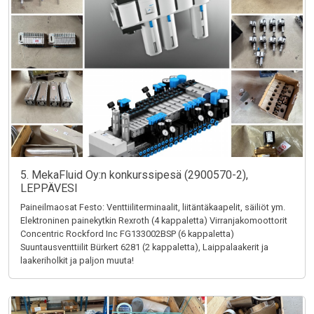
5. MekaFluid Oy:n konkurssipesä (2900570-2),
LEPPÄVESI
Paineilmaosat Festo: Venttiiliterminaalit, liitäntäkaapelit, säiliöt ym.
Elektroninen painekytkin Rexroth (4 kappaletta) Virranjakomoottorit
Concentric Rockford Inc FG133002BSP (6 kappaletta)
Suuntausventtiilit Bürkert 6281 (2 kappaletta), Laippalaakerit ja
laakeriholkit ja paljon muuta!