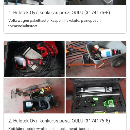
1. Huletek Oy:n konkurssipesä, OULU (3174176-8)
Volkswagen pakettiauto, kaapelinhakulaite, painepesuri,
toimistokalusteet
2. Huletek Oy:n konkurssipesä, OULU (3174176-8)
Kottikärry, patolevyrulla, tarkastuskamerat, tasolaser