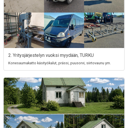
2. Yritysjärjestelyn vuoksi myydään, TURKU
Konesaumakatto käsityökalut, prässi, puusorvi, siirtovaunu ym.