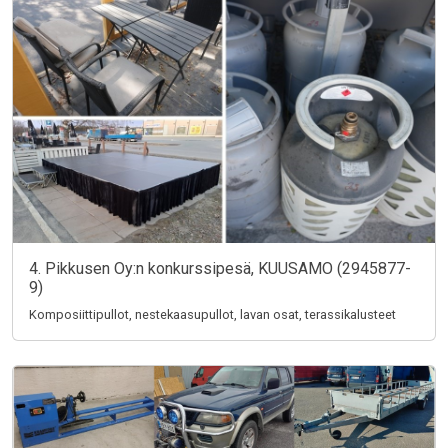
4. Pikkusen Oy:n konkurssipesä, KUUSAMO (2945877-
9)
Komposiittipullot, nestekaasupullot, lavan osat, terassikalusteet