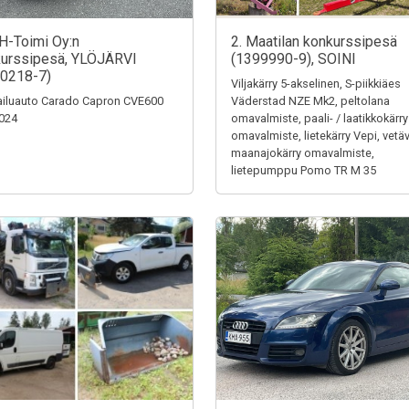
H-Toimi Oy:n
2. Maatilan konkurssipesä
urssipesä, YLÖJÄRVI
(1399990-9), SOINI
0218-7)
Viljakärry 5-akselinen, S-piikkiäes
iluauto Carado Capron CVE600
Väderstad NZE Mk2, peltolana
024
omavalmiste, paali- / laatikkokärry
omavalmiste, lietekärry Vepi, vetä
maanajokärry omavalmiste,
lietepumppu Pomo TR M 35