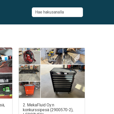
sä,
2. MekaFluid Oy:n
konkurssipesä (2900570-2),