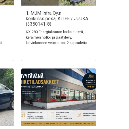
1. MJM Infra Oy:n
konkurssipesä, KITEE / JUUKA
(3350141-8)
KX-280 Energiakouran katkaisuterä,
keräimen holkki ja päätylevy,
vä
kaivinkoneen vetorattaat 2 kappaletta