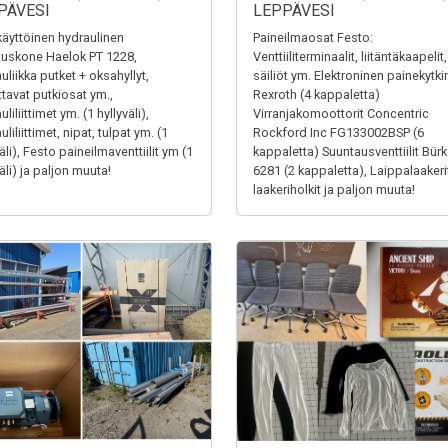
PÄVESI
LEPPÄVESI
äyttöinen hydraulinen
Paineilmaosat Festo:
tuskone Haelok PT 1228,
Venttiiliterminaalit, liitäntäkaapelit,
uliikka putket + oksahyllyt,
säiliöt ym. Elektroninen painekytki
ttavat putkiosat ym.,
Rexroth (4 kappaletta)
liliittimet ym. (1 hyllyväli),
Virranjakomoottorit Concentric
liliittimet, nipat, tulpat ym. (1
Rockford Inc FG133002BSP (6
äli), Festo paineilmaventtiilit ym (1
kappaletta) Suuntausventtiilit Bürk
äli) ja paljon muuta!
6281 (2 kappaletta), Laippalaakerit
laakeriholkit ja paljon muuta!