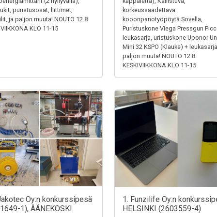
energiamittarit (2 hyllyväliä),
kappaletta), Kallistuva,
kit, puristusosat, liittimet,
korkeussäädettävä
iilit, ja paljon muuta! NOUTO 12.8
kooonpanotyöpöytä Sovella,
IVIIKKONA KLO 11-15
Puristuskone Viega Pressgun Picc
leukasarja, uristuskone Uponor Un
Mini 32 KSPO (Klauke) + leukasarja
paljon muuta! NOUTO 12.8
KESKIVIIKKONA KLO 11-15
Jakotec Oy:n konkurssipesä
1. Funzilife Oy:n konkurssip
31649-1), ÄÄNEKOSKI
HELSINKI (2603559-4)