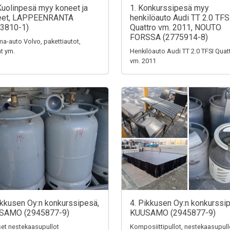
Kuolinpesä myy koneet ja
1. Konkurssipesä myy
teet, LAPPEENRANTA
henkilöauto Audi TT 2.0 TFS
3810-1)
Quattro vm. 2011, NOUTO
FORSSA (2775914-8)
a-auto Volvo, pakettiautot,
t ym.
Henkilöauto Audi TT 2.0 TFSI Quat
vm. 2011
ikkusen Oy:n konkurssipesä,
4. Pikkusen Oy:n konkurssi
SAMO (2945877-9)
KUUSAMO (2945877-9)
iset nestekaasupullot
Komposiittipullot, nestekaasupull