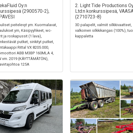
ekaFluid Oy:n
2. Light Tide Productions O
urssipesä (2900570-2),
Ltd:n konkurssipesä, VAAS
PÄVESI
(2710723-8)
uliset peitelevyt ym. Kuormalavat,
3D palapelit, valmiit silkkivaatteet,
aulukset ym, Käsipyyhkeet, wc-
valkoinen silkkikangas (100%), tuol
it ja roskapussit (1 lava),
kappaletta
kestävät putket, sinkityt putket,
ntäkaappi Rittal VX 8205.000,
ömoottori ABB M3BP 160MLA 4,
W vm. 2019 (KÄYTTÄMÄTÖN),
virtajohtoa 125A