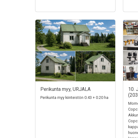
Perikunta myy, URJALA
10. 
(20
Perikunta myy kiinteistön 0.43 + 0.20 ha
Momen
Copc
Akkum
Copc
kappa
huone