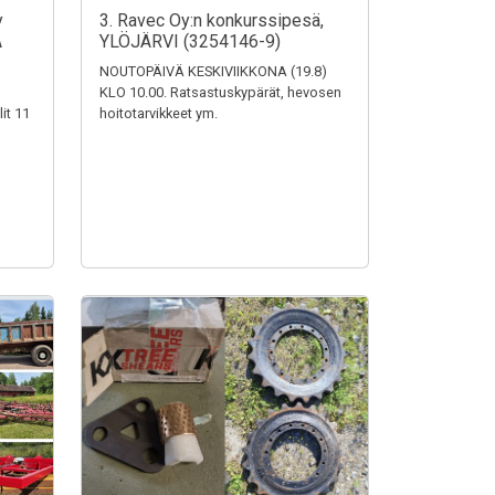
y
3. Ravec Oy:n konkurssipesä,
A
YLÖJÄRVI (3254146-9)
NOUTOPÄIVÄ KESKIVIIKKONA (19.8)
KLO 10.00. Ratsastuskypärät, hevosen
it 11
hoitotarvikkeet ym.