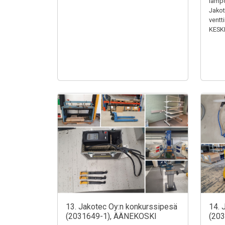
lämpö
Jakotu
ventt
KESK
13. Jakotec Oy:n konkurssipesä
14. 
(2031649-1), ÄÄNEKOSKI
(20