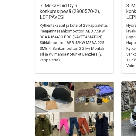
7. MekaFluid Oy:n
8. M
konkurssipesä (2900570-2),
konk
LEPPÄVESI
LEP
Kytkentäkaapit ja kotelot 29 kappaletta,
Hydra
Pienjännitesähkömoottori ABB 7.5KW
lavak
3GAA164430-BDG (KÄYTTÄMÄTÖN),
paper
Sähkömoottori ABB 45KW M2AA 225
Hapon
SMB 4, Sähkömoottori 2.2 kw Moritali
Kytke
srl ja Kulmansäätötunkit Benzlers (2
Sähk
kappaletta)
11 K
Voima