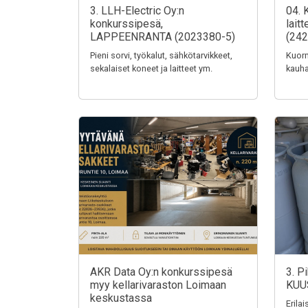
3. LLH-Electric Oy:n
04. 
konkurssipesä,
lait
LAPPEENRANTA (2023380-5)
(242
Pieni sorvi, työkalut, sähkötarvikkeet,
Kuorm
sekalaiset koneet ja laitteet ym.
kauha
AKR Data Oy:n konkurssipesä
3. P
myy kellarivaraston Loimaan
KUU
keskustassa
Erila