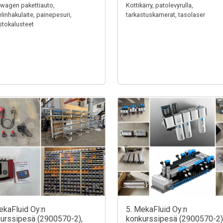
wagen pakettiauto,
Kottikärry, patolevyrulla,
linhakulaite, painepesuri,
tarkastuskamerat, tasolaser
stokalusteet
ekaFluid Oy:n
5. MekaFluid Oy:n
urssipesä (2900570-2),
konkurssipesä (2900570-2)