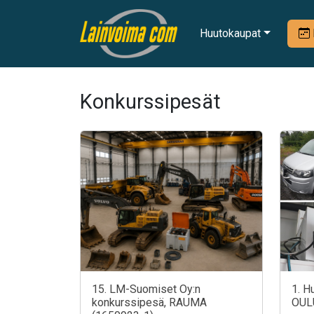
Huutokaupat
Konkurssipesät
15. LM-Suomiset Oy:n
1. H
konkurssipesä, RAUMA
OUL