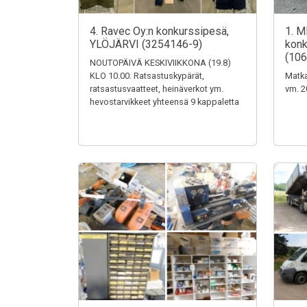
4. Ravec Oy:n konkurssipesä,
1. M
YLÖJÄRVI (3254146-9)
konk
(106
NOUTOPÄIVÄ KESKIVIIKKONA (19.8)
KLO 10.00. Ratsastuskypärät,
Matka
ratsastusvaatteet, heinäverkot ym.
vm. 2
hevostarvikkeet yhteensä 9 kappaletta