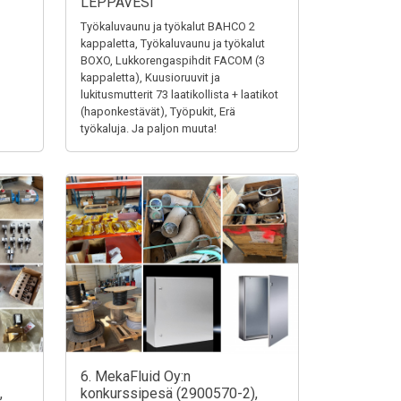
LEPPÄVESI
Työkaluvaunu ja työkalut BAHCO 2
kappaletta, Työkaluvaunu ja työkalut
BOXO, Lukkorengaspihdit FACOM (3
kappaletta), Kuusioruuvit ja
lukitusmutterit 73 laatikollista + laatikot
(haponkestävät), Työpukit, Erä
työkaluja. Ja paljon muuta!
6. MekaFluid Oy:n
,
konkurssipesä (2900570-2),