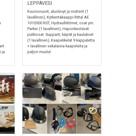
LEPPÄVESI
Kuusioruuvit, aluslevyt ja mutterit (1
lavallinen), Kytkentäkaappi Rittal AE
n
1010500 RST, Hydraulliittimet, osat ym.
Parker (1 lavallinen), Haponkestävät
putkiosat: Supparit, käyrät ja kaulukset
(1 lavallinen), Kaapelikelat 9 kappaletta
ert
+ lavallinen sekalaisia kaapeleita ja
 ja
paljon muuta!