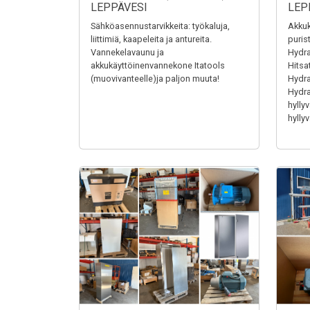
LEPPÄVESI
LEP
Sähköasennustarvikkeita: työkaluja,
Akkuk
liittimiä, kaapeleita ja antureita.
puris
Vannekelavaunu ja
Hydra
akkukäyttöinenvannekone Itatools
Hitsa
(muovivanteelle)ja paljon muuta!
Hydrau
Hydrau
hyllyv
hyllyv