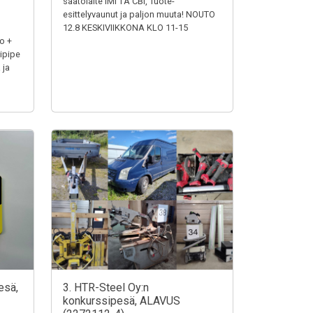
säätölaite IMI TA CBI, Tuote-
esittelyvaunut ja paljon muuta! NOUTO
12.8 KESKIVIIKKONA KLO 11-15
o +
ipipe
 ja
esä,
3. HTR-Steel Oy:n
konkurssipesä, ALAVUS