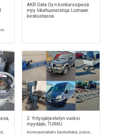
AKR Data Oy:n konkurssipesä
I
myy liikehuoneistoja Loimaan
keskustassa
tro
pesä,
2. Yritysjärjestelyn vuoksi
myydään, TURKU
ot,
Konesaumakatto käsityökalut, prässi,