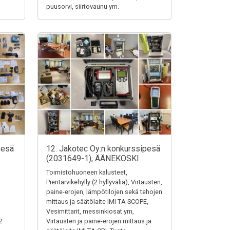
puusorvi, siirtovaunu ym.
pesä
12. Jakotec Oy:n konkurssipesä
(2031649-1), ÄÄNEKOSKI
Toimistohuoneen kalusteet,
Pientarvikehylly (2 hyllyväliä), Virtausten,
paine-erojen, lämpötilojen sekä tehojen
mittaus ja säätölaite IMI TA SCOPE,
Vesimittarit, messinkiosat ym,
2
Virtausten ja paine-erojen mittaus ja