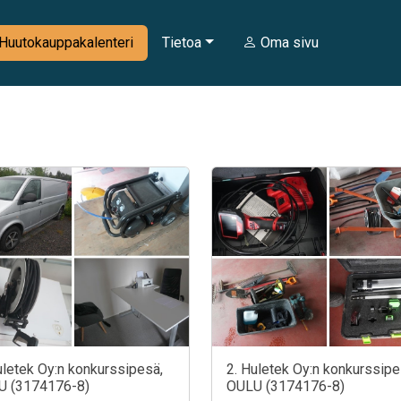
Huutokauppakalenteri
Tietoa
Oma sivu
uletek Oy:n konkurssipesä,
2. Huletek Oy:n konkurssipe
U (3174176-8)
OULU (3174176-8)