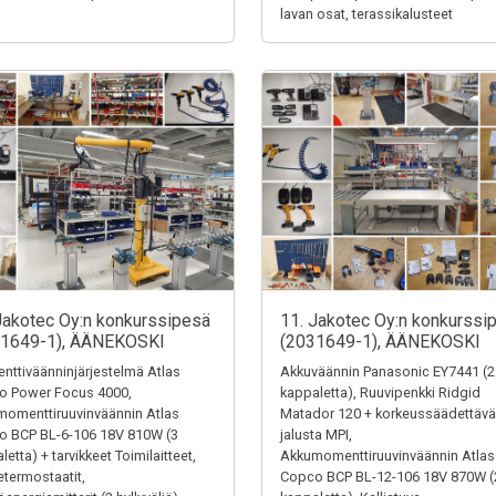
lavan osat, terassikalusteet
Jakotec Oy:n konkurssipesä
11. Jakotec Oy:n konkurssi
31649-1), ÄÄNEKOSKI
(2031649-1), ÄÄNEKOSKI
ttiväänninjärjestelmä Atlas
Akkuväännin Panasonic EY7441 (2
o Power Focus 4000,
kappaletta), Ruuvipenkki Ridgid
omenttiruuvinväännin Atlas
Matador 120 + korkeussäädettävä
o BCP BL-6-106 18V 810W (3
jalusta MPI,
letta) + tarvikkeet Toimilaitteet,
Akkumomenttiruuvinväännin Atlas
termostaatit,
Copco BCP BL-12-106 18V 870W (