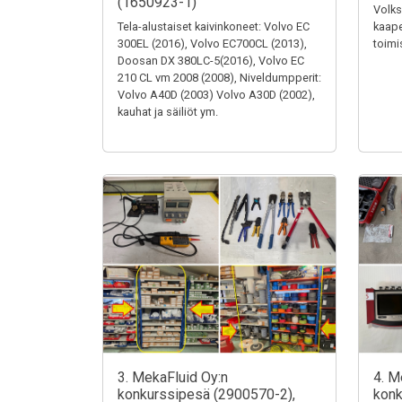
(1650923-1)
Volks
Tela-alustaiset kaivinkoneet: Volvo EC
kaape
300EL (2016), Volvo EC700CL (2013),
toimi
Doosan DX 380LC-5(2016), Volvo EC
210 CL vm 2008 (2008), Niveldumpperit:
Volvo A40D (2003) Volvo A30D (2002),
kauhat ja säiliöt ym.
3. MekaFluid Oy:n
4. M
konkurssipesä (2900570-2),
konk