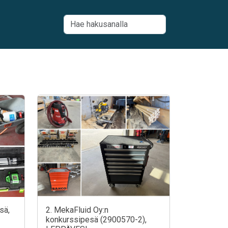
sä,
2. MekaFluid Oy:n
konkurssipesä (2900570-2),