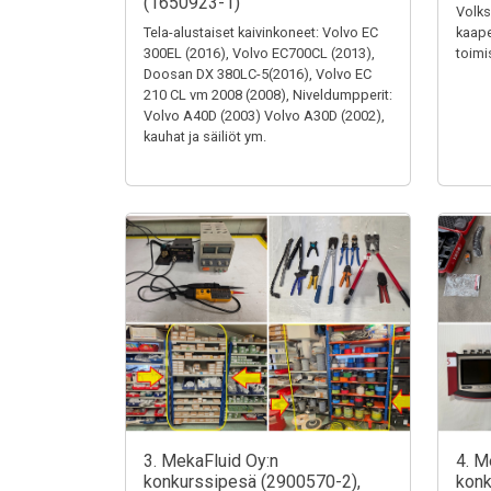
(1650923-1)
Volks
Tela-alustaiset kaivinkoneet: Volvo EC
kaape
300EL (2016), Volvo EC700CL (2013),
toimi
Doosan DX 380LC-5(2016), Volvo EC
210 CL vm 2008 (2008), Niveldumpperit:
Volvo A40D (2003) Volvo A30D (2002),
kauhat ja säiliöt ym.
3. MekaFluid Oy:n
4. M
konkurssipesä (2900570-2),
konk