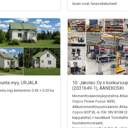
lavan osat, terassikalusteet
kunta myy, URJALA
10. Jakotec Oy:n konkurssi
(2031649-1), ÄÄNEKOSKI
unta myy kiinteistön 0.43 + 0.20 ha
Momenttiväänninjärjestelmä Atlas
Copco Power Focus 4000,
Akkumomenttiruuvinväännin Atlas
Copco BCP BL-6-106 18V 810W (3
kappaletta) + tarvikkeet Toimilaitte
huonetermostaatit,