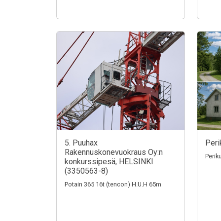
5. Puuhax
Peri
Rakennuskonevuokraus Oy:n
Perik
konkurssipesä, HELSINKI
(3350563-8)
Potain 365 16t (tencon) H.U.H 65m