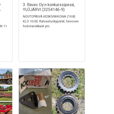
y
3. Ravec Oy:n konkurssipesä,
A
YLÖJÄRVI (3254146-9)
NOUTOPÄIVÄ KESKIVIIKKONA (19.8)
KLO 10.00. Ratsastuskypärät, hevosen
it 11
hoitotarvikkeet ym.