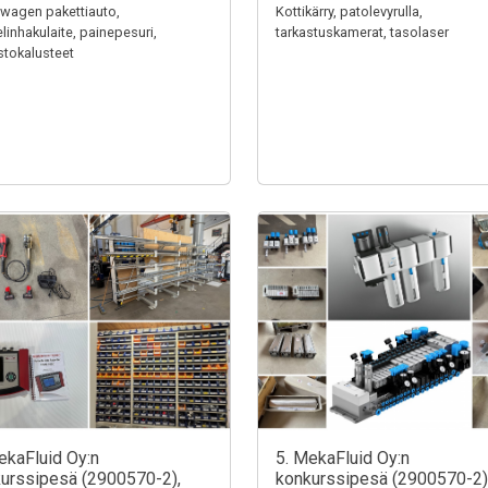
wagen pakettiauto,
Kottikärry, patolevyrulla,
linhakulaite, painepesuri,
tarkastuskamerat, tasolaser
stokalusteet
ekaFluid Oy:n
5. MekaFluid Oy:n
urssipesä (2900570-2),
konkurssipesä (2900570-2)