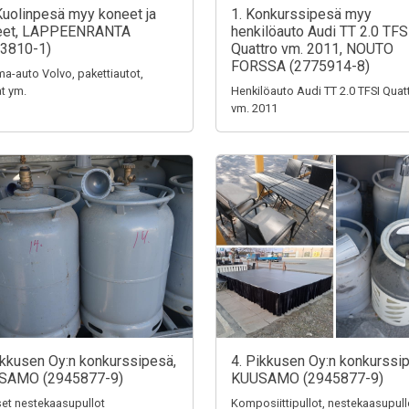
Kuolinpesä myy koneet ja
1. Konkurssipesä myy
teet, LAPPEENRANTA
henkilöauto Audi TT 2.0 TFS
3810-1)
Quattro vm. 2011, NOUTO
FORSSA (2775914-8)
a-auto Volvo, pakettiautot,
t ym.
Henkilöauto Audi TT 2.0 TFSI Quat
vm. 2011
ikkusen Oy:n konkurssipesä,
4. Pikkusen Oy:n konkurssi
SAMO (2945877-9)
KUUSAMO (2945877-9)
iset nestekaasupullot
Komposiittipullot, nestekaasupull