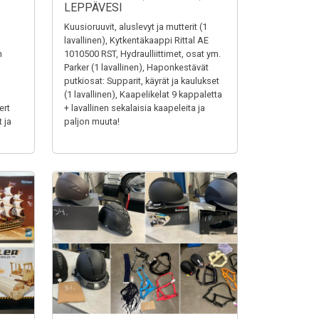
LEPPÄVESI
Kuusioruuvit, aluslevyt ja mutterit (1
lavallinen), Kytkentäkaappi Rittal AE
n
1010500 RST, Hydraulliittimet, osat ym.
Parker (1 lavallinen), Haponkestävät
putkiosat: Supparit, käyrät ja kaulukset
(1 lavallinen), Kaapelikelat 9 kappaletta
ert
+ lavallinen sekalaisia kaapeleita ja
 ja
paljon muuta!