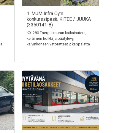
1. MJM Infra Oy:n
konkurssipesä, KITEE / JUUKA
(3350141-8)
KX-280 Energiakouran katkaisuterä,
keräimen holkki ja päätylevy,
vä
kaivinkoneen vetorattaat 2 kappaletta