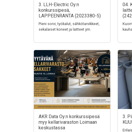
3. LLH-Electric Oy:n
04. 
konkurssipesä,
lait
LAPPEENRANTA (2023380-5)
(242
Pieni sorvi, työkalut, sähkötarvikkeet,
Kuorm
sekalaiset koneet ja laitteet ym.
kauha
AKR Data Oy:n konkurssipesä
3. P
myy kellarivaraston Loimaan
KUU
keskustassa
Erila