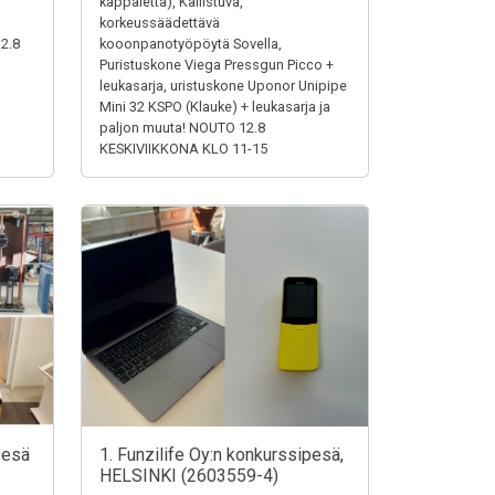
,
kappaletta), Kallistuva,
korkeussäädettävä
12.8
kooonpanotyöpöytä Sovella,
Puristuskone Viega Pressgun Picco +
leukasarja, uristuskone Uponor Unipipe
Mini 32 KSPO (Klauke) + leukasarja ja
paljon muuta! NOUTO 12.8
KESKIVIIKKONA KLO 11-15
pesä
1. Funzilife Oy:n konkurssipesä,
HELSINKI (2603559-4)