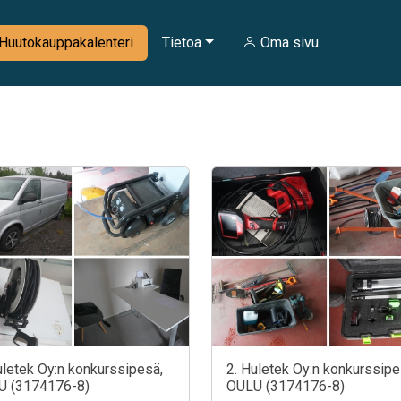
Huutokauppakalenteri
Tietoa
Oma sivu
uletek Oy:n konkurssipesä,
2. Huletek Oy:n konkurssipe
U (3174176-8)
OULU (3174176-8)