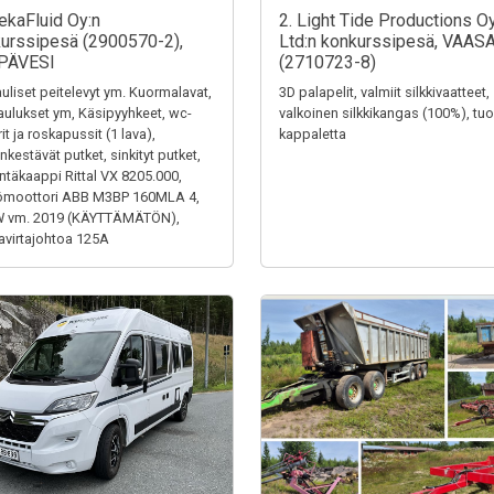
ekaFluid Oy:n
2. Light Tide Productions O
urssipesä (2900570-2),
Ltd:n konkurssipesä, VAAS
PÄVESI
(2710723-8)
uliset peitelevyt ym. Kuormalavat,
3D palapelit, valmiit silkkivaatteet,
aulukset ym, Käsipyyhkeet, wc-
valkoinen silkkikangas (100%), tuol
it ja roskapussit (1 lava),
kappaletta
kestävät putket, sinkityt putket,
ntäkaappi Rittal VX 8205.000,
ömoottori ABB M3BP 160MLA 4,
W vm. 2019 (KÄYTTÄMÄTÖN),
virtajohtoa 125A