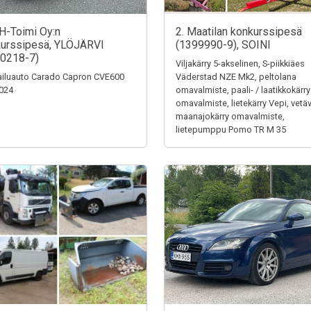
H-Toimi Oy:n
2. Maatilan konkurssipesä
urssipesä, YLÖJÄRVI
(1399990-9), SOINI
0218-7)
Viljakärry 5-akselinen, S-piikkiäes
iluauto Carado Capron CVE600
Väderstad NZE Mk2, peltolana
024
omavalmiste, paali- / laatikkokärry
omavalmiste, lietekärry Vepi, vetä
maanajokärry omavalmiste,
lietepumppu Pomo TR M 35