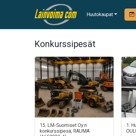
Huutokaupat
Konkurssipesät
15. LM-Suomiset Oy:n
1. H
konkurssipesä, RAUMA
OUL