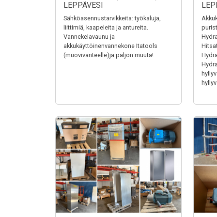
LEPPÄVESI
LEP
Sähköasennustarvikkeita: työkaluja,
Akkuk
liittimiä, kaapeleita ja antureita.
puris
Vannekelavaunu ja
Hydra
akkukäyttöinenvannekone Itatools
Hitsa
(muovivanteelle)ja paljon muuta!
Hydrau
Hydrau
hyllyv
hyllyv