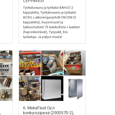
LEPPÄVESI
Työkaluvaunu ja työkalut BAHCO 2
kappaletta, Työkaluvaunu ja työkalut
BOXO, Lukkorengaspihdit FACOM (3
kappaletta), Kuusioruuvit ja
lukitusmutterit 73 laatikollista + laatikot
(haponkestävät), Työpukit, Erä
työkaluja. Ja paljon muuta!
6. MekaFluid Oy:n
,
konkurssipesä (2900570-2),