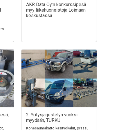
AKR Data Oy:n konkurssipesä
I
myy liikehuoneistoja Loimaan
keskustassa
tro
pesä,
2. Yritysjärjestelyn vuoksi
myydään, TURKU
ot,
Konesaumakatto käsityökalut, prässi,