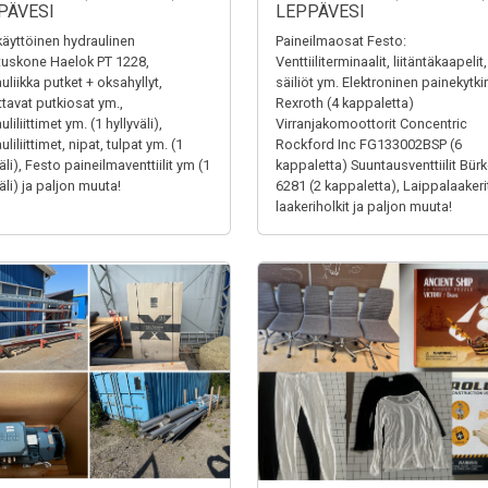
PÄVESI
LEPPÄVESI
äyttöinen hydraulinen
Paineilmaosat Festo:
tuskone Haelok PT 1228,
Venttiiliterminaalit, liitäntäkaapelit,
uliikka putket + oksahyllyt,
säiliöt ym. Elektroninen painekytki
ttavat putkiosat ym.,
Rexroth (4 kappaletta)
liliittimet ym. (1 hyllyväli),
Virranjakomoottorit Concentric
liliittimet, nipat, tulpat ym. (1
Rockford Inc FG133002BSP (6
äli), Festo paineilmaventtiilit ym (1
kappaletta) Suuntausventtiilit Bürk
äli) ja paljon muuta!
6281 (2 kappaletta), Laippalaakerit
laakeriholkit ja paljon muuta!