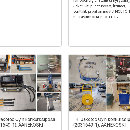
lämpöenergiamittarit (2 hyllyväliä)
Jakotukit, puristusosat, liittimet,
venttiilit, ja paljon muuta! NOUTO 
KESKIVIIKKONA KLO 11-15
Jakotec Oy:n konkurssipesä
14. Jakotec Oy:n konkurssi
31649-1), ÄÄNEKOSKI
(2031649-1), ÄÄNEKOSKI