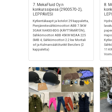
7. MekaFluid Oy:n
8. M
konkurssipesä (2900570-2),
konk
LEPPÄVESI
LEP
Kytkentäkaapit ja kotelot 29 kappaletta,
Hydra
Pienjännitesähkömoottori ABB 7.5KW
lavak
3GAA164430-BDG (KÄYTTÄMÄTÖN),
paper
Sähkömoottori ABB 45KW M2AA 225
Hapon
SMB 4, Sähkömoottori 2.2 kw Moritali
Kytke
srl ja Kulmansäätötunkit Benzlers (2
Sähk
kappaletta)
11 K
Voima