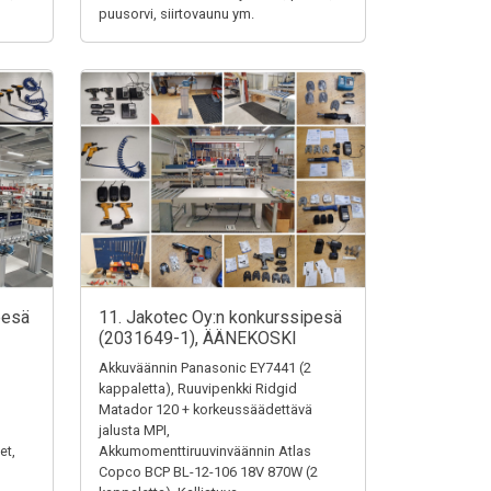
puusorvi, siirtovaunu ym.
pesä
11. Jakotec Oy:n konkurssipesä
(2031649-1), ÄÄNEKOSKI
Akkuväännin Panasonic EY7441 (2
kappaletta), Ruuvipenkki Ridgid
Matador 120 + korkeussäädettävä
jalusta MPI,
et,
Akkumomenttiruuvinväännin Atlas
Copco BCP BL-12-106 18V 870W (2