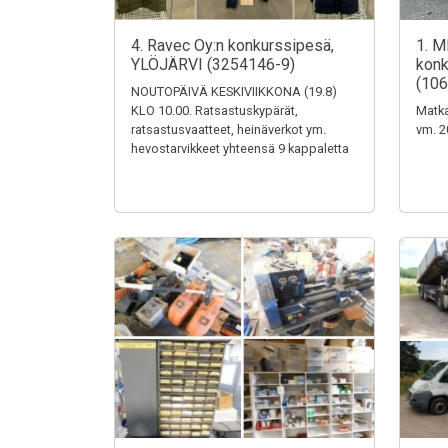
4. Ravec Oy:n konkurssipesä,
1. M
YLÖJÄRVI (3254146-9)
konk
(106
NOUTOPÄIVÄ KESKIVIIKKONA (19.8)
KLO 10.00. Ratsastuskypärät,
Matka
ratsastusvaatteet, heinäverkot ym.
vm. 2
hevostarvikkeet yhteensä 9 kappaletta