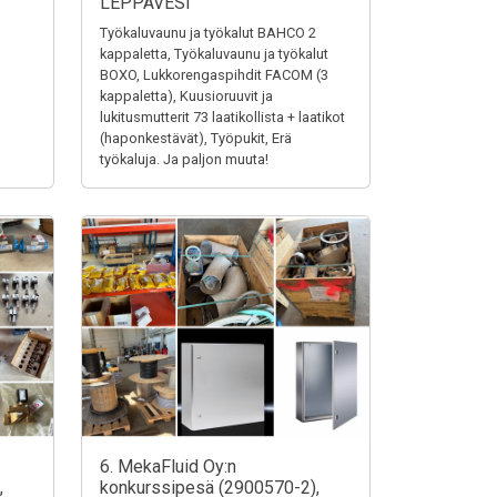
LEPPÄVESI
Työkaluvaunu ja työkalut BAHCO 2
kappaletta, Työkaluvaunu ja työkalut
BOXO, Lukkorengaspihdit FACOM (3
kappaletta), Kuusioruuvit ja
lukitusmutterit 73 laatikollista + laatikot
(haponkestävät), Työpukit, Erä
työkaluja. Ja paljon muuta!
6. MekaFluid Oy:n
,
konkurssipesä (2900570-2),