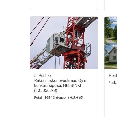
5. Puuhax
Peri
Rakennuskonevuokraus Oy:n
Perik
konkurssipesä, HELSINKI
(3350563-8)
Potain 365 16t (tencon) H.U.H 65m