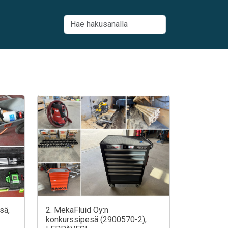
sä,
2. MekaFluid Oy:n
konkurssipesä (2900570-2),