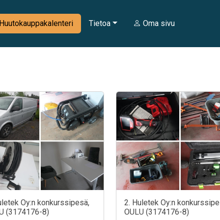
Huutokauppakalenteri
Tietoa
Oma sivu
uletek Oy:n konkurssipesä,
2. Huletek Oy:n konkurssipe
U (3174176-8)
OULU (3174176-8)