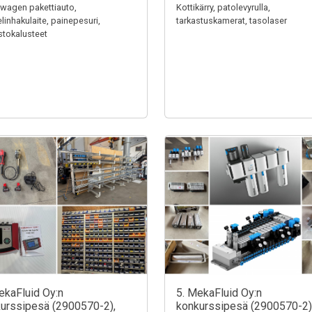
wagen pakettiauto,
Kottikärry, patolevyrulla,
linhakulaite, painepesuri,
tarkastuskamerat, tasolaser
stokalusteet
ekaFluid Oy:n
5. MekaFluid Oy:n
urssipesä (2900570-2),
konkurssipesä (2900570-2)