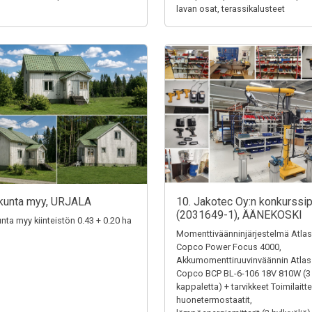
lavan osat, terassikalusteet
kunta myy, URJALA
10. Jakotec Oy:n konkurssi
(2031649-1), ÄÄNEKOSKI
unta myy kiinteistön 0.43 + 0.20 ha
Momenttiväänninjärjestelmä Atlas
Copco Power Focus 4000,
Akkumomenttiruuvinväännin Atlas
Copco BCP BL-6-106 18V 810W (3
kappaletta) + tarvikkeet Toimilaitte
huonetermostaatit,