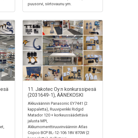
puusorvi, siirtovaunu ym.
pesä
11. Jakotec Oy:n konkurssipesä
(2031649-1), ÄÄNEKOSKI
Akkuväännin Panasonic EY7441 (2
kappaletta), Ruuvipenkki Ridgid
Matador 120 + korkeussäädettävä
jalusta MPI,
et,
Akkumomenttiruuvinväännin Atlas
Copco BCP BL-12-106 18V 870W (2