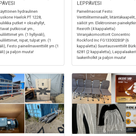
PÄVESI
LEPPÄVESI
äyttöinen hydraulinen
Paineilmaosat Festo:
tuskone Haelok PT 1228,
Venttiiliterminaalit, liitäntäkaapelit,
uliikka putket + oksahyllyt,
säiliöt ym. Elektroninen painekytki
ttavat putkiosat ym.,
Rexroth (4 kappaletta)
liliittimet ym. (1 hyllyväli),
Virranjakomoottorit Concentric
liliittimet, nipat, tulpat ym. (1
Rockford Inc FG133002BSP (6
äli), Festo paineilmaventtiilit ym (1
kappaletta) Suuntausventtiilit Bürk
äli) ja paljon muuta!
6281 (2 kappaletta), Laippalaakerit
laakeriholkit ja paljon muuta!