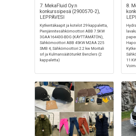
7. MekaFluid Oy:n
8. M
konkurssipesä (2900570-2),
konk
LEPPÄVESI
LEP
Kytkentäkaapit ja kotelot 29 kappaletta,
Hydra
Pienjännitesähkömoottori ABB 7.5KW
lavak
3GAA164430-BDG (KÄYTTÄMÄTÖN),
paper
Sähkömoottori ABB 45KW M2AA 225
Hapon
SMB 4, Sähkömoottori 2.2 kw Moritali
Kytke
srl ja Kulmansäätötunkit Benzlers (2
Sähk
kappaletta)
11 K
Voima