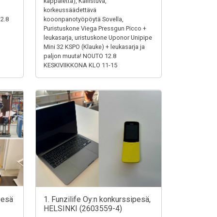
,
kappaletta), Kallistuva,
korkeussäädettävä
12.8
kooonpanotyöpöytä Sovella,
Puristuskone Viega Pressgun Picco +
leukasarja, uristuskone Uponor Unipipe
Mini 32 KSPO (Klauke) + leukasarja ja
paljon muuta! NOUTO 12.8
KESKIVIIKKONA KLO 11-15
pesä
1. Funzilife Oy:n konkurssipesä,
HELSINKI (2603559-4)