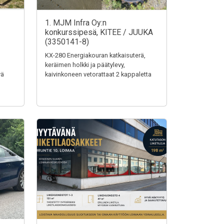
1. MJM Infra Oy:n
konkurssipesä, KITEE / JUUKA
(3350141-8)
KX-280 Energiakouran katkaisuterä,
keräimen holkki ja päätylevy,
vä
kaivinkoneen vetorattaat 2 kappaletta