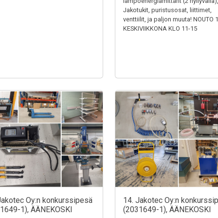
lämpöenergiamittarit (2 hyllyväliä)
Jakotukit, puristusosat, liittimet,
venttiilit, ja paljon muuta! NOUTO 
KESKIVIIKKONA KLO 11-15
Jakotec Oy:n konkurssipesä
14. Jakotec Oy:n konkurssi
31649-1), ÄÄNEKOSKI
(2031649-1), ÄÄNEKOSKI