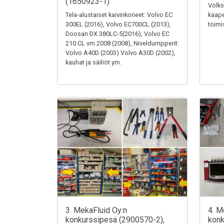
(1650923-1)
Volks
Tela-alustaiset kaivinkoneet: Volvo EC
kaape
300EL (2016), Volvo EC700CL (2013),
toimi
Doosan DX 380LC-5(2016), Volvo EC
210 CL vm 2008 (2008), Niveldumpperit:
Volvo A40D (2003) Volvo A30D (2002),
kauhat ja säiliöt ym.
3. MekaFluid Oy:n
4. M
konkurssipesä (2900570-2),
konk