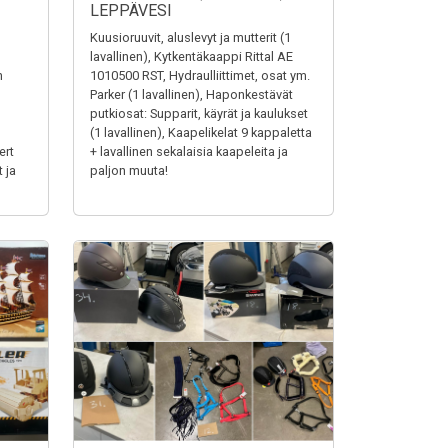
LEPPÄVESI
Kuusioruuvit, aluslevyt ja mutterit (1
lavallinen), Kytkentäkaappi Rittal AE
n
1010500 RST, Hydraulliittimet, osat ym.
Parker (1 lavallinen), Haponkestävät
putkiosat: Supparit, käyrät ja kaulukset
(1 lavallinen), Kaapelikelat 9 kappaletta
ert
+ lavallinen sekalaisia kaapeleita ja
 ja
paljon muuta!