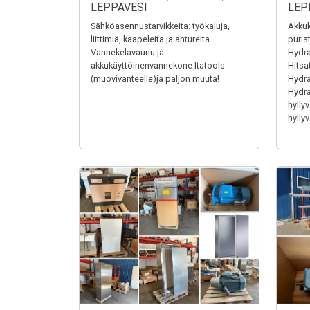
LEPPÄVESI
LEP
Sähköasennustarvikkeita: työkaluja,
Akkuk
liittimiä, kaapeleita ja antureita.
puris
Vannekelavaunu ja
Hydra
akkukäyttöinenvannekone Itatools
Hitsa
(muovivanteelle)ja paljon muuta!
Hydrau
Hydrau
hyllyv
hyllyv