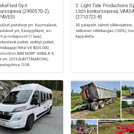
ekaFluid Oy:n
2. Light Tide Productions O
urssipesä (2900570-2),
Ltd:n konkurssipesä, VAAS
PÄVESI
(2710723-8)
uliset peitelevyt ym. Kuormalavat,
3D palapelit, valmiit silkkivaatteet,
aulukset ym, Käsipyyhkeet, wc-
valkoinen silkkikangas (100%), tuol
it ja roskapussit (1 lava),
kappaletta
kestävät putket, sinkityt putket,
ntäkaappi Rittal VX 8205.000,
ömoottori ABB M3BP 160MLA 4,
W vm. 2019 (KÄYTTÄMÄTÖN),
virtajohtoa 125A