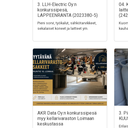
3. LLH-Electric Oy:n
04. 
konkurssipesä,
lait
LAPPEENRANTA (2023380-5)
(242
Pieni sorvi, työkalut, sähkötarvikkeet,
Kuorm
sekalaiset koneet ja laitteet ym.
kauha
AKR Data Oy:n konkurssipesä
3. P
myy kellarivaraston Loimaan
KUU
keskustassa
Erila