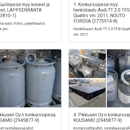
Kuolinpesä myy koneet ja
1. Konkurssipesä myy
teet, LAPPEENRANTA
henkilöauto Audi TT 2.0 TFS
3810-1)
Quattro vm. 2011, NOUTO
FORSSA (2775914-8)
a-auto Volvo, pakettiautot,
t ym.
Henkilöauto Audi TT 2.0 TFSI Quat
vm. 2011
ikkusen Oy:n konkurssipesä,
4. Pikkusen Oy:n konkurssi
SAMO (2945877-9)
KUUSAMO (2945877-9)
iset nestekaasupullot
Komposiittipullot, nestekaasupull