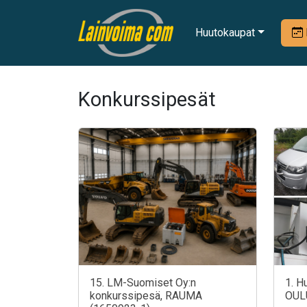
Huutokaupat
Konkurssipesät
15. LM-Suomiset Oy:n
1. H
konkurssipesä, RAUMA
OUL