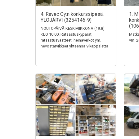
4. Ravec Oy:n konkurssipesä,
1. M
YLÖJÄRVI (3254146-9)
konk
(106
NOUTOPÄIVÄ KESKIVIIKKONA (19.8)
KLO 10.00. Ratsastuskypärät,
Matka
ratsastusvaatteet, heinäverkot ym.
vm. 2
hevostarvikkeet yhteensä 9 kappaletta