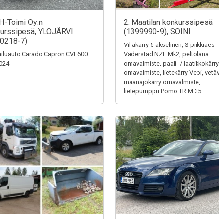
H-Toimi Oy:n
2. Maatilan konkurssipesä
urssipesä, YLÖJÄRVI
(1399990-9), SOINI
0218-7)
Viljakärry 5-akselinen, S-piikkiäes
iluauto Carado Capron CVE600
Väderstad NZE Mk2, peltolana
024
omavalmiste, paali- / laatikkokärry
omavalmiste, lietekärry Vepi, vetä
maanajokärry omavalmiste,
lietepumppu Pomo TR M 35