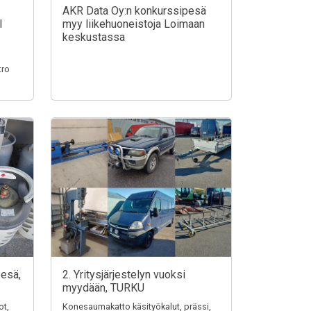
AKR Data Oy:n konkurssipesä
I
myy liikehuoneistoja Loimaan
keskustassa
tro
pesä,
2. Yritysjärjestelyn vuoksi
myydään, TURKU
ot,
Konesaumakatto käsityökalut, prässi,