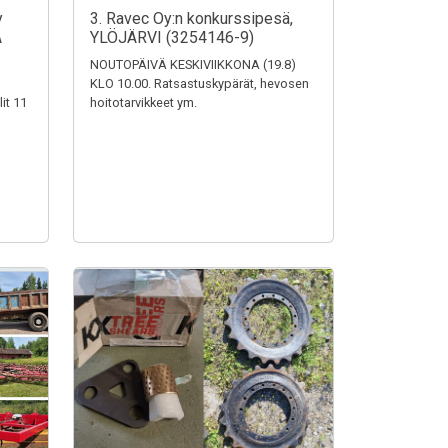
y
3. Ravec Oy:n konkurssipesä,
A
YLÖJÄRVI (3254146-9)
NOUTOPÄIVÄ KESKIVIIKKONA (19.8)
KLO 10.00. Ratsastuskypärät, hevosen
it 11
hoitotarvikkeet ym.