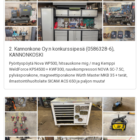
2. Kannonkone Oy:n konkurssipesä (0586328-6),
KANNONKOSKI
Pyörityspöytä Nova WP500, hitsauskone mig / mag Kemppi
WeldForce KPS4500 + KWF300, ruuvikompressori NOVA SC-7.5C,
pylväsporakone, magneettiporakone Würth Master MKB 35 + terät,
ilmastointihuoltolaite SICAM ACS 650 ja paljon muuta!