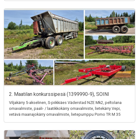
2. Maatilan konkurssipesä (1399990-9), SOINI
Viljakärry 5-akselinen, S-piikkiäes Väderstad NZE Mk2, peltolana
omavalmiste, paali- / laatikkokärry omavalmiste, lietekärry Vepi,
vetävä maanajokärry omavalmiste, lietepumppu Pomo TR M 35