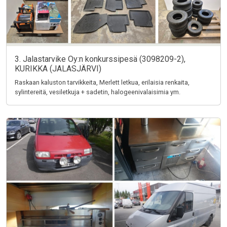
3. Jalastarvike Oy:n konkurssipesä (3098209-2),
KURIKKA (JALASJÄRVI)
Raskaan kaluston tarvikkeita, Merlett letkua, erilaisia renkaita,
sylintereitä, vesiletkuja + sadetin, halogeenivalaisimia ym.