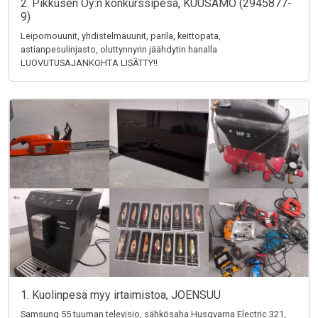
2. Pikkusen Oy:n konkurssipesä, KUUSAMO (2945877-
9)
Leipomouunit, yhdistelmäuunit, parila, keittopata,
astianpesulinjasto, oluttynnyrin jäähdytin hanalla
LUOVUTUSAJANKOHTA LISÄTTY!!
1. Kuolinpesä myy irtaimistoa, JOENSUU
Samsung 55 tuuman televisio, sähkösaha Husqvarna Electric 321,