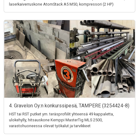
laserkaiverruskone AtomStack A5 M50, kompressori (2 HP)
4. Gravelon Oy:n konkurssipesä, TAMPERE (3254424-8)
HST tai RST putket ym. teräsprofiilit yhteensä 49 kappaletta,
ulokehylly, hitsauskone Kemppi MasterTig MLS 2500,
varastohuoneessa olevat työkalut ja tarvikkeet