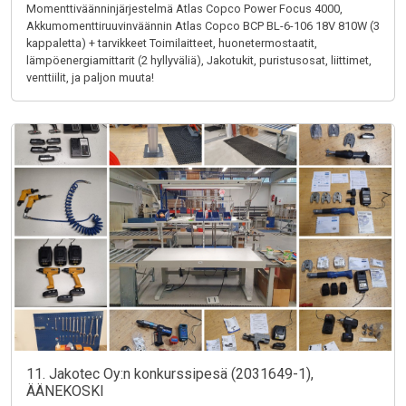
Momenttiväänninjärjestelmä Atlas Copco Power Focus 4000,
Akkumomenttiruuvinväännin Atlas Copco BCP BL-6-106 18V 810W (3
kappaletta) + tarvikkeet Toimilaitteet, huonetermostaatit,
lämpöenergiamittarit (2 hyllyväliä), Jakotukit, puristusosat, liittimet,
venttiilit, ja paljon muuta!
11. Jakotec Oy:n konkurssipesä (2031649-1),
ÄÄNEKOSKI