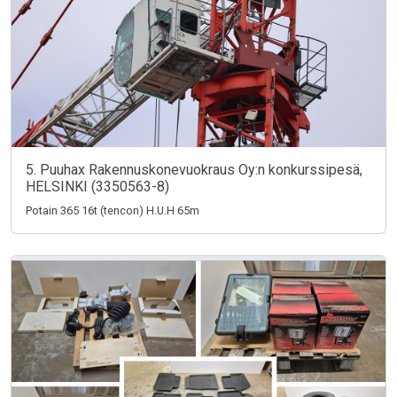
5. Puuhax Rakennuskonevuokraus Oy:n konkurssipesä,
HELSINKI (3350563-8)
Potain 365 16t (tencon) H.U.H 65m