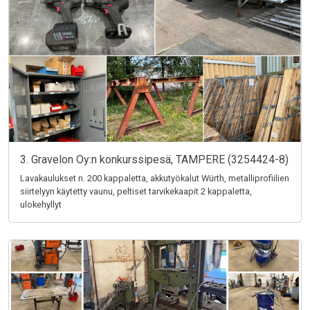
3. Gravelon Oy:n konkurssipesä, TAMPERE (3254424-8)
Lavakaulukset n. 200 kappaletta, akkutyökalut Würth, metalliprofiilien
siirtelyyn käytetty vaunu, peltiset tarvikekaapit 2 kappaletta,
ulokehyllyt