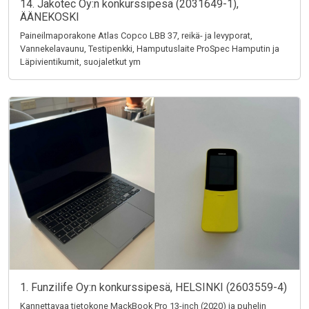
14. Jakotec Oy:n konkurssipesä (2031649-1),
ÄÄNEKOSKI
Paineilmaporakone Atlas Copco LBB 37, reikä- ja levyporat,
Vannekelavaunu, Testipenkki, Hamputuslaite ProSpec Hamputin ja
Läpivientikumit, suojaletkut ym
1. Funzilife Oy:n konkurssipesä, HELSINKI (2603559-4)
Kannettavaa tietokone MackBook Pro 13-inch (2020) ja puhelin