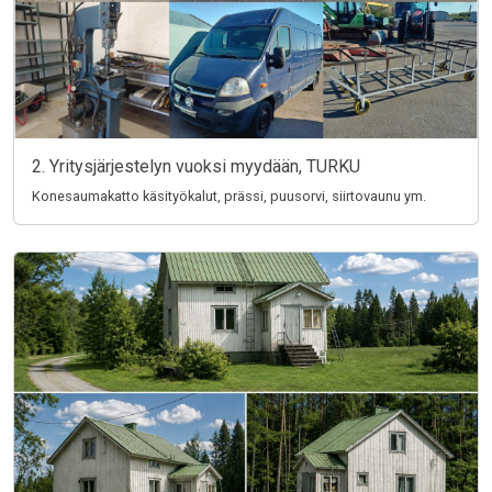
2. Yritysjärjestelyn vuoksi myydään, TURKU
Konesaumakatto käsityökalut, prässi, puusorvi, siirtovaunu ym.