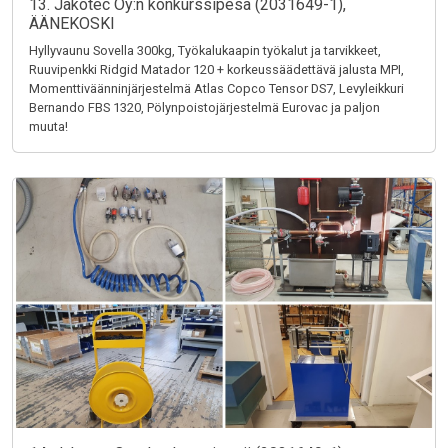
13. Jakotec Oy:n konkurssipesä (2031649-1),
ÄÄNEKOSKI
Hyllyvaunu Sovella 300kg, Työkalukaapin työkalut ja tarvikkeet,
Ruuvipenkki Ridgid Matador 120 + korkeussäädettävä jalusta MPI,
Momenttiväänninjärjestelmä Atlas Copco Tensor DS7, Levyleikkuri
Bernando FBS 1320, Pölynpoistojärjestelmä Eurovac ja paljon
muuta!