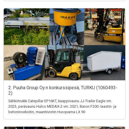
2. Puuha Group Oy:n konkurssipesä, TURKU (1060493-
2)
Sähkötrukki Catepillar EP16KT, kaappivaunu JJ-Trailer Eagle vm.
2023, perävaunu Hulco MEDAX-2 vm. 2021, Baron F200 -laastin- ja
betoninsekoitin, maantiivistin Husqvarna LX 90