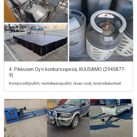
4. Pikkusen Oy:n konkurssipesä, KUUSAMO (2945877-
9)
Komposiittipullot, nestekaasupullot, lavan osat, terassikalusteet