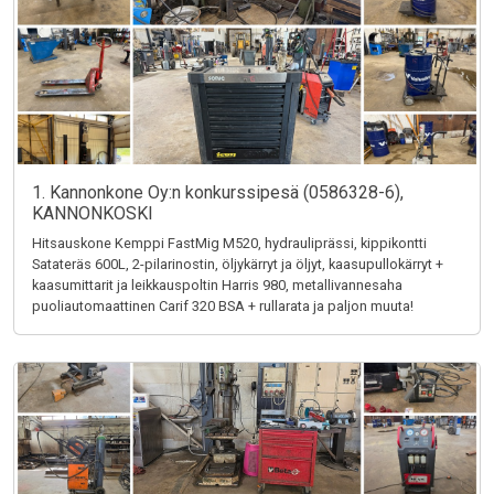
1. Kannonkone Oy:n konkurssipesä (0586328-6),
KANNONKOSKI
Hitsauskone Kemppi FastMig M520, hydrauliprässi, kippikontti
Satateräs 600L, 2-pilarinostin, öljykärryt ja öljyt, kaasupullokärryt +
kaasumittarit ja leikkauspoltin Harris 980, metallivannesaha
puoliautomaattinen Carif 320 BSA + rullarata ja paljon muuta!