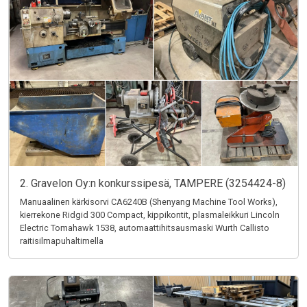
2. Gravelon Oy:n konkurssipesä, TAMPERE (3254424-8)
Manuaalinen kärkisorvi CA6240B (Shenyang Machine Tool Works),
kierrekone Ridgid 300 Compact, kippikontit, plasmaleikkuri Lincoln
Electric Tomahawk 1538, automaattihitsausmaski Wurth Callisto
raitisilmapuhaltimella