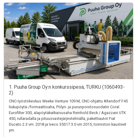
1. Puuha Group Oy:n konkurssipesä, TURKU (1060493-
2)
CNC-työstökeskus Weeke Venture 109 M, CNC-ohjattu Altendorf F45
liukupöytä-/formaattisaha, Pölyn- ja purunpoistosuodatin Coral
Eurofilter 300, alapöytäkatkaisusaha Reinhold Beck / Agazzani UTK
450, rullaradalla ja pituusvastejärjestelmällä, pakettiautot Fiat
Ducato 2.3 vm. 2018 ja Iveco 35S17 3.0 vm 2015, toimiston kausteet
ym.