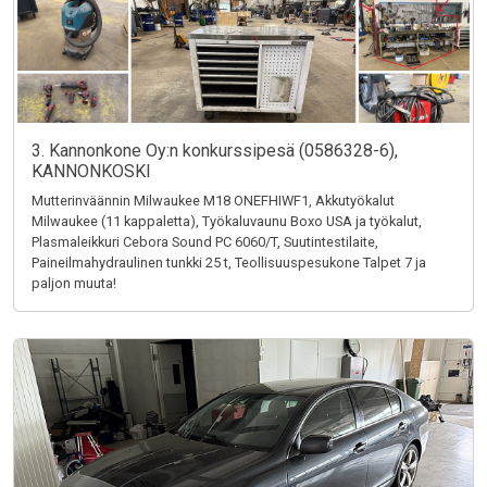
3. Kannonkone Oy:n konkurssipesä (0586328-6),
KANNONKOSKI
Mutterinväännin Milwaukee M18 ONEFHIWF1, Akkutyökalut
Milwaukee (11 kappaletta), Työkaluvaunu Boxo USA ja työkalut,
Plasmaleikkuri Cebora Sound PC 6060/T, Suutintestilaite,
Paineilmahydraulinen tunkki 25 t, Teollisuuspesukone Talpet 7 ja
paljon muuta!