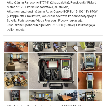
Akkuväännin Panasonic EY7441 (2 kappaletta), Ruuvipenkki Ridgid
Matador 120 + korkeussäädettävä jalusta MPI,
Akkumomenttiruuvinväännin Atlas Copco BCP BL-12-106 18V 870W
(2 kappaletta), Kallistuva, korkeussäädettävä kooonpanotyöpöytä
Sovella, Puristuskone Viega Pressgun Picco + leukasarja,
uristuskone Uponor Unipipe Mini 32 KSPO (Klauke) + leukasarja ja
paljon muuta!