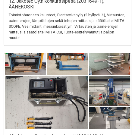
12. Jakotec Oy:n konkurssipesä (2031649-1),
ÄÄNEKOSKI
Toimistohuoneen kalusteet, Pientarvikehylly (2 hyllyväliä), Virtausten,
paine-erojen, lämpötilojen sekä tehojen mittaus ja säätölaite IMI TA
SCOPE, Vesimittarit, messinkiosat ym, Virtausten ja paine-erojen
mittaus ja säätölaite IMI TA CBI, Tuote-esittelyvaunut ja paljon
muuta!