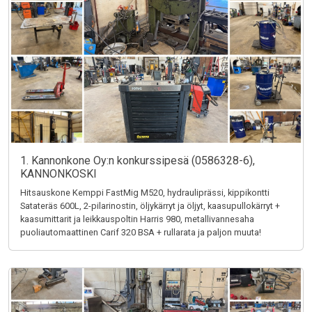
1. Kannonkone Oy:n konkurssipesä (0586328-6),
KANNONKOSKI
Hitsauskone Kemppi FastMig M520, hydrauliprässi, kippikontti
Satateräs 600L, 2-pilarinostin, öljykärryt ja öljyt, kaasupullokärryt +
kaasumittarit ja leikkauspoltin Harris 980, metallivannesaha
puoliautomaattinen Carif 320 BSA + rullarata ja paljon muuta!