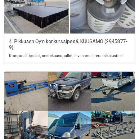
4. Pikkusen Oy:n konkurssipesä, KUUSAMO (2945877-
9)
Komposiittipullot, nestekaasupullot, lavan osat, terassikalusteet