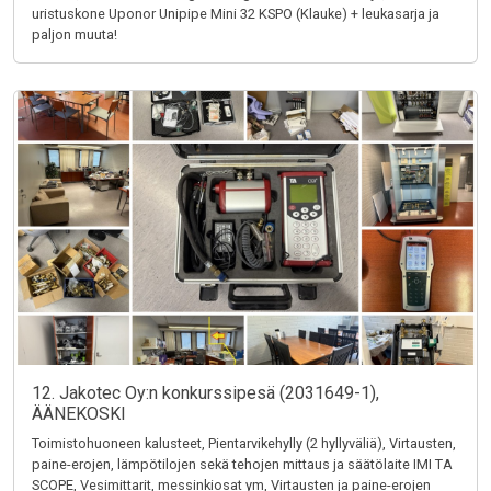
uristuskone Uponor Unipipe Mini 32 KSPO (Klauke) + leukasarja ja
paljon muuta!
12. Jakotec Oy:n konkurssipesä (2031649-1),
ÄÄNEKOSKI
Toimistohuoneen kalusteet, Pientarvikehylly (2 hyllyväliä), Virtausten,
paine-erojen, lämpötilojen sekä tehojen mittaus ja säätölaite IMI TA
SCOPE, Vesimittarit, messinkiosat ym, Virtausten ja paine-erojen