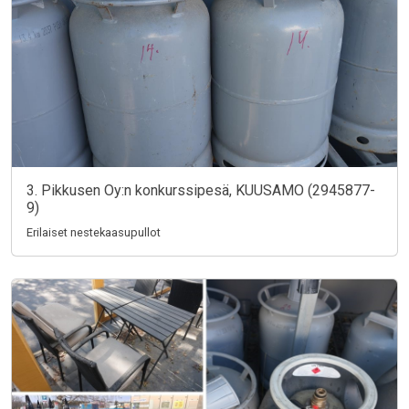
3. Pikkusen Oy:n konkurssipesä, KUUSAMO (2945877-
9)
Erilaiset nestekaasupullot