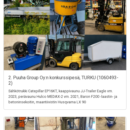
2. Puuha Group Oy:n konkurssipesä, TURKU (1060493-
2)
Sähkötrukki Catepillar EP16KT, kaappivaunu JJ-Trailer Eagle vm.
2023, perävaunu Hulco MEDAX-2 vm. 2021, Baron F200 -laastin- ja
betoninsekoitin, maantiivistin Husqvarna LX 90