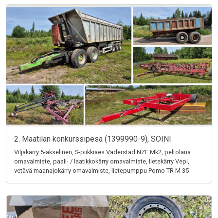
2. Maatilan konkurssipesä (1399990-9), SOINI
Viljakärry 5-akselinen, S-piikkiäes Väderstad NZE Mk2, peltolana
omavalmiste, paali- / laatikkokärry omavalmiste, lietekärry Vepi,
vetävä maanajokärry omavalmiste, lietepumppu Pomo TR M 35