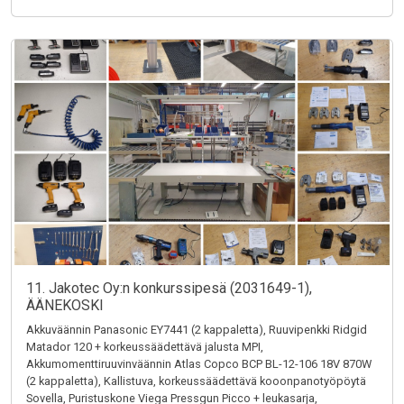
11. Jakotec Oy:n konkurssipesä (2031649-1),
ÄÄNEKOSKI
Akkuväännin Panasonic EY7441 (2 kappaletta), Ruuvipenkki Ridgid
Matador 120 + korkeussäädettävä jalusta MPI,
Akkumomenttiruuvinväännin Atlas Copco BCP BL-12-106 18V 870W
(2 kappaletta), Kallistuva, korkeussäädettävä kooonpanotyöpöytä
Sovella, Puristuskone Viega Pressgun Picco + leukasarja,