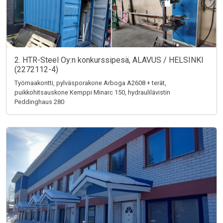
2. HTR-Steel Oy:n konkurssipesä, ALAVUS / HELSINKI
(2272112-4)
Työmaakontti, pylväsporakone Arboga A2608 + terät,
puikkohitsauskone Kemppi Minarc 150, hydraulilävistin
Peddinghaus 280