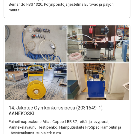
Bernando FBS 1320, Pölynpoistojärjestelmä Eurovac ja paljon
muuta!
14. Jakotec Oy:n konkurssipesä (2031649-1),
ÄÄNEKOSKI
Paineilmaporakone Atlas Copco LBB 37, reikä- ja levyporat,
Vannekelavaunu, Testipenkki, Hamputuslaite ProSpec Hamputin ja
Läpivientikumit, suojaletkut ym