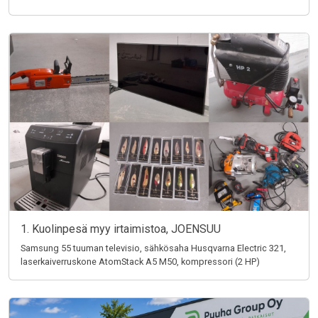
1. Kuolinpesä myy irtaimistoa, JOENSUU
Samsung 55 tuuman televisio, sähkösaha Husqvarna Electric 321,
laserkaiverruskone AtomStack A5 M50, kompressori (2 HP)