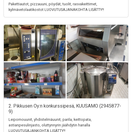
Pakettiautot, pizzauuni, pöydät, tuolit, rasvakeittimet,
kylmävetolaatikostot LUOVUTUSAJANAKOHTA LISÄTTY!!
2. Pikkusen Oy:n konkurssipesä, KUUSAMO (2945877-
9)
Leipomouunit, yhdistelmäuunit, parila, keittopata,
astianpesulinjasto, oluttynnyrin jäähdytin hanalla
LUOVUTUSAJANKOHTA LISÄTTY!!