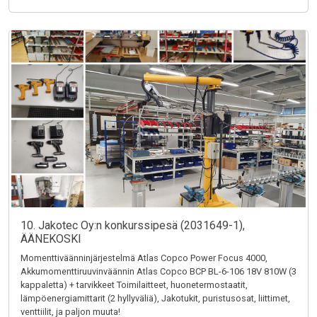
10. Jakotec Oy:n konkurssipesä (2031649-1),
ÄÄNEKOSKI
Momenttiväänninjärjestelmä Atlas Copco Power Focus 4000,
Akkumomenttiruuvinväännin Atlas Copco BCP BL-6-106 18V 810W (3
kappaletta) + tarvikkeet Toimilaitteet, huonetermostaatit,
lämpöenergiamittarit (2 hyllyväliä), Jakotukit, puristusosat, liittimet,
venttiilit, ja paljon muuta!