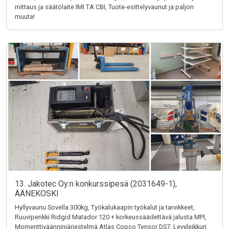
mittaus ja säätölaite IMI TA CBI, Tuote-esittelyvaunut ja paljon
muuta!
13. Jakotec Oy:n konkurssipesä (2031649-1),
ÄÄNEKOSKI
Hyllyvaunu Sovella 300kg, Työkalukaapin työkalut ja tarvikkeet,
Ruuvipenkki Ridgid Matador 120 + korkeussäädettävä jalusta MPI,
Momenttiväänninjärjestelmä Atlas Copco Tensor DS7, Levyleikkuri