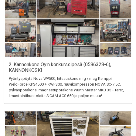
2. Kannonkone Oy:n konkurssipesä (0586328-6),
KANNONKOSKI
Pyörityspöytä Nova WP500, hitsauskone mig / mag Kemppi
WeldForce KPS4500 + KWF300, ruuvikompressori NOVA SC-7.5C,
pylväsporakone, magneettiporakone Würth Master MKB 35 + terät,
ilmastointihuoltolaite SICAM ACS 650 ja paljon muuta!