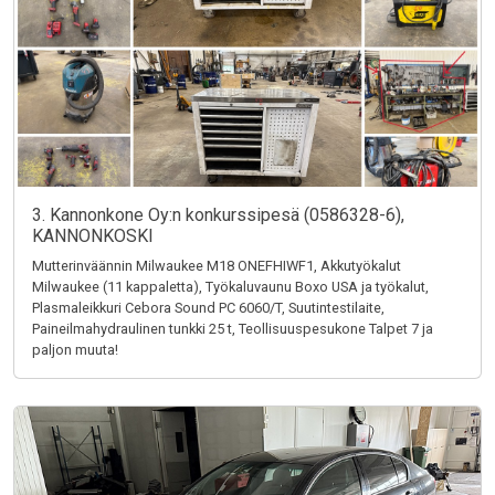
3. Kannonkone Oy:n konkurssipesä (0586328-6),
KANNONKOSKI
Mutterinväännin Milwaukee M18 ONEFHIWF1, Akkutyökalut
Milwaukee (11 kappaletta), Työkaluvaunu Boxo USA ja työkalut,
Plasmaleikkuri Cebora Sound PC 6060/T, Suutintestilaite,
Paineilmahydraulinen tunkki 25 t, Teollisuuspesukone Talpet 7 ja
paljon muuta!