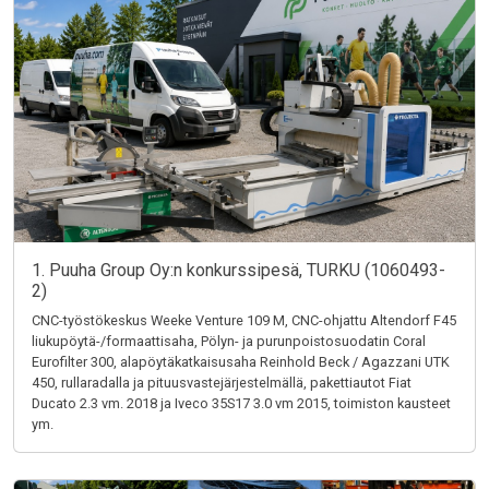
1. Puuha Group Oy:n konkurssipesä, TURKU (1060493-
2)
CNC-työstökeskus Weeke Venture 109 M, CNC-ohjattu Altendorf F45
liukupöytä-/formaattisaha, Pölyn- ja purunpoistosuodatin Coral
Eurofilter 300, alapöytäkatkaisusaha Reinhold Beck / Agazzani UTK
450, rullaradalla ja pituusvastejärjestelmällä, pakettiautot Fiat
Ducato 2.3 vm. 2018 ja Iveco 35S17 3.0 vm 2015, toimiston kausteet
ym.