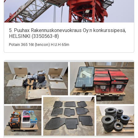
5. Puuhax Rakennuskonevuokraus Oy:n konkurssipesä,
HELSINKI (3350563-8)
Potain 365 16t (tencon) H.U.H 65m