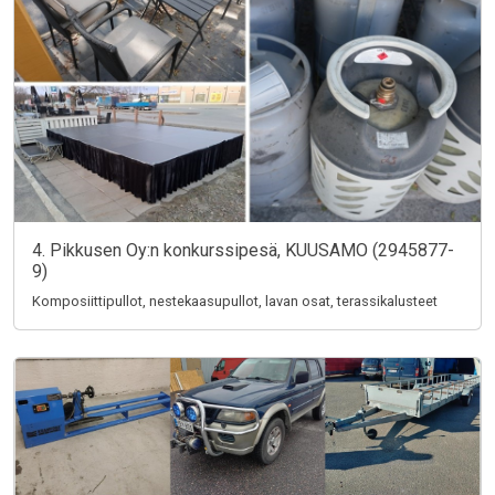
4. Pikkusen Oy:n konkurssipesä, KUUSAMO (2945877-
9)
Komposiittipullot, nestekaasupullot, lavan osat, terassikalusteet