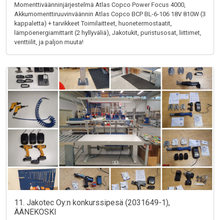
Momenttiväänninjärjestelmä Atlas Copco Power Focus 4000,
Akkumomenttiruuvinväännin Atlas Copco BCP BL-6-106 18V 810W (3
kappaletta) + tarvikkeet Toimilaitteet, huonetermostaatit,
lämpöenergiamittarit (2 hyllyväliä), Jakotukit, puristusosat, liittimet,
venttiilit, ja paljon muuta!
11. Jakotec Oy:n konkurssipesä (2031649-1),
ÄÄNEKOSKI