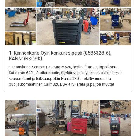
1. Kannonkone Oy:n konkurssipesä (0586328-6),
KANNONKOSKI
Hitsauskone Kemppi FastMig M520, hydrauliprässi, kippikontti
Satateräs 600L, 2-pilarinostin, öljykärryt ja öljyt, kaasupullokärryt +
kaasumittarit ja leikkauspoltin Harris 980, metallivannesaha
puoliautomaattinen Carif 320 BSA + rullarata ja paljon muuta!