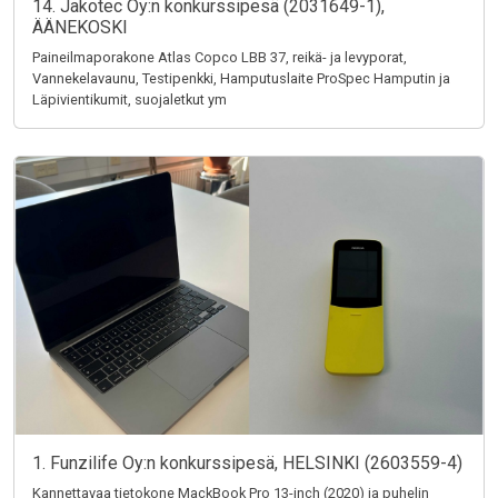
14. Jakotec Oy:n konkurssipesä (2031649-1),
ÄÄNEKOSKI
Paineilmaporakone Atlas Copco LBB 37, reikä- ja levyporat,
Vannekelavaunu, Testipenkki, Hamputuslaite ProSpec Hamputin ja
Läpivientikumit, suojaletkut ym
1. Funzilife Oy:n konkurssipesä, HELSINKI (2603559-4)
Kannettavaa tietokone MackBook Pro 13-inch (2020) ja puhelin