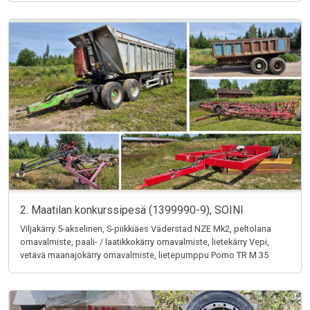
2. Maatilan konkurssipesä (1399990-9), SOINI
Viljakärry 5-akselinen, S-piikkiäes Väderstad NZE Mk2, peltolana
omavalmiste, paali- / laatikkokärry omavalmiste, lietekärry Vepi,
vetävä maanajokärry omavalmiste, lietepumppu Pomo TR M 35