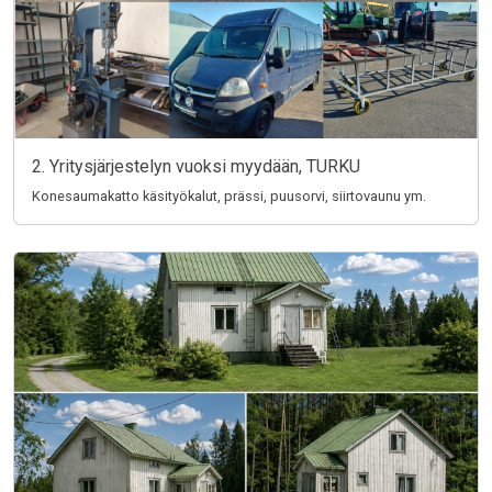
2. Yritysjärjestelyn vuoksi myydään, TURKU
Konesaumakatto käsityökalut, prässi, puusorvi, siirtovaunu ym.