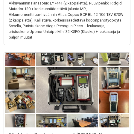
Akkuväännin Panasonic EY7441 (2 kappaletta), Ruuvipenkki Ridgid
Matador 120 + korkeussäädettävä jalusta MPI,
Akkumomenttiruuvinväännin Atlas Copco BCP BL-12-106 18V 870W
(2 kappaletta), Kallistuva, korkeussäädettävä kooonpanotyöpöytä
Sovella, Puristuskone Viega Pressgun Picco + leukasarja,
uristuskone Uponor Unipipe Mini 32 KSPO (Klauke) + leukasarja ja
paljon muuta!