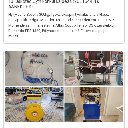
13. Jakotec Oy:n konkurssipesä (2031649-1),
ÄÄNEKOSKI
Hyllyvaunu Sovella 300kg, Työkalukaapin työkalut ja tarvikkeet,
Ruuvipenkki Ridgid Matador 120 + korkeussäädettävä jalusta MPI,
Momenttiväänninjärjestelmä Atlas Copco Tensor DS7, Levyleikkuri
Bernando FBS 1320, Pölynpoistojärjestelmä Eurovac ja paljon
muuta!