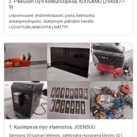
2. Pikkusen Oy:n konkurssipesä, KUUSAMO (2945877-
9)
Leipomouunit, yhdistelmäuunit, parila, keittopata,
astianpesulinjasto, oluttynnyrin jäähdytin hanalla
LUOVUTUSAJANKOHTA LISÄTTY!!
1. Kuolinpesä myy irtaimistoa, JOENSUU
Samsung 55 tuuman televisio, sähkösaha Husqvarna Electric 321,