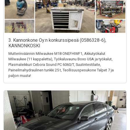
3. Kannonkone Oy:n konkurssipesä (0586328-6),
KANNONKOSKI
Mutterinväännin Milwaukee M18 ONEFHIWF1, Akkutyökalut
Milwaukee (11 kappaletta), Työkaluvaunu Boxo USA ja työkalut,
Plasmaleikkuri Cebora Sound PC 6060/T, Suutintestilaite,
Paineilmahydraulinen tunkki 25 t, Teollisuuspesukone Talpet 7 ja
paljon muuta!