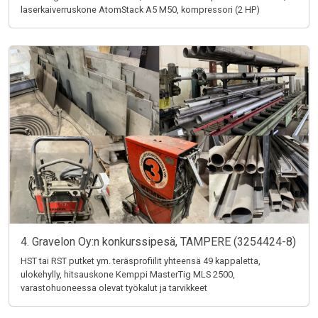
laserkaiverruskone AtomStack A5 M50, kompressori (2 HP)
4. Gravelon Oy:n konkurssipesä, TAMPERE (3254424-8)
HST tai RST putket ym. teräsprofiilit yhteensä 49 kappaletta,
ulokehylly, hitsauskone Kemppi MasterTig MLS 2500,
varastohuoneessa olevat työkalut ja tarvikkeet