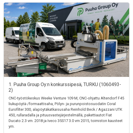
1. Puuha Group Oy:n konkurssipesä, TURKU (1060493-
2)
CNC-työstökeskus Weeke Venture 109 M, CNC-ohjattu Altendorf F45
liukupöytä-/formaattisaha, Pölyn- ja purunpoistosuodatin Coral
Eurofilter 300, alapöytäkatkaisusaha Reinhold Beck / Agazzani UTK
450, rullaradalla ja pituusvastejärjestelmällä, pakettiautot Fiat
Ducato 2.3 vm. 2018 ja Iveco 35S17 3.0 vm 2015, toimiston kausteet
ym.