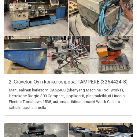
2. Gravelon Oy:n konkurssipesä, TAMPERE (3254424-8)
Manuaalinen kärkisorvi CA6240B (Shenyang Machine Tool Works),
kierrekone Ridgid 300 Compact, kippikontit, plasmaleikkuri Lincoln
Electric Tomahawk 1538, automaattihitsausmaski Wurth Callisto
raitisilmapuhaltimella