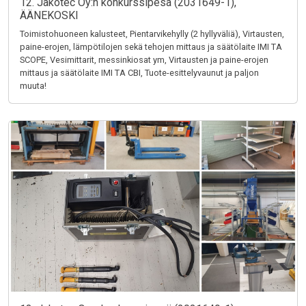
12. Jakotec Oy:n konkurssipesä (2031649-1),
ÄÄNEKOSKI
Toimistohuoneen kalusteet, Pientarvikehylly (2 hyllyväliä), Virtausten,
paine-erojen, lämpötilojen sekä tehojen mittaus ja säätölaite IMI TA
SCOPE, Vesimittarit, messinkiosat ym, Virtausten ja paine-erojen
mittaus ja säätölaite IMI TA CBI, Tuote-esittelyvaunut ja paljon
muuta!