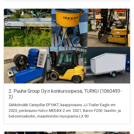
2. Puuha Group Oy:n konkurssipesä, TURKU (1060493-
2)
Sähkötrukki Catepillar EP16KT, kaappivaunu JJ-Trailer Eagle vm.
2023, perävaunu Hulco MEDAX-2 vm. 2021, Baron F200 -laastin- ja
betoninsekoitin, maantiivistin Husqvarna LX 90