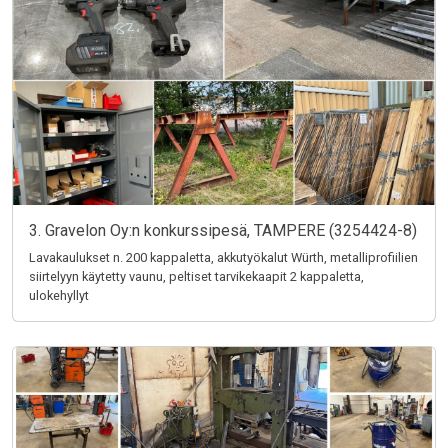
3. Gravelon Oy:n konkurssipesä, TAMPERE (3254424-8)
Lavakaulukset n. 200 kappaletta, akkutyökalut Würth, metalliprofiilien
siirtelyyn käytetty vaunu, peltiset tarvikekaapit 2 kappaletta,
ulokehyllyt