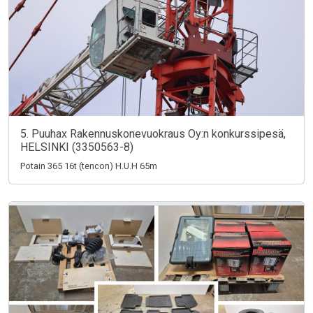
5. Puuhax Rakennuskonevuokraus Oy:n konkurssipesä,
HELSINKI (3350563-8)
Potain 365 16t (tencon) H.U.H 65m