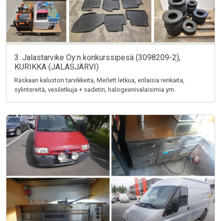
3. Jalastarvike Oy:n konkurssipesä (3098209-2),
KURIKKA (JALASJÄRVI)
Raskaan kaluston tarvikkeita, Merlett letkua, erilaisia renkaita,
sylintereitä, vesiletkuja + sadetin, halogeenivalaisimia ym.