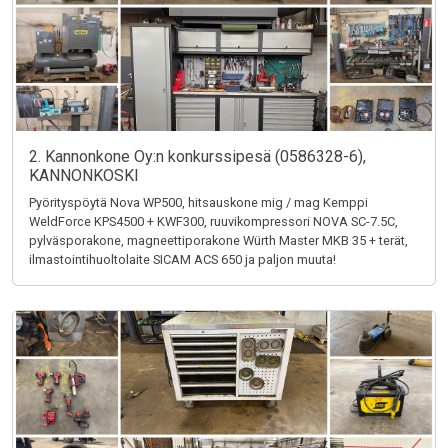
2. Kannonkone Oy:n konkurssipesä (0586328-6),
KANNONKOSKI
Pyörityspöytä Nova WP500, hitsauskone mig / mag Kemppi
WeldForce KPS4500 + KWF300, ruuvikompressori NOVA SC-7.5C,
pylväsporakone, magneettiporakone Würth Master MKB 35 + terät,
ilmastointihuoltolaite SICAM ACS 650 ja paljon muuta!