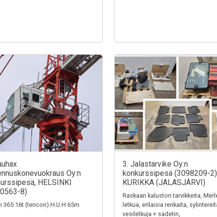
uuhax
3. Jalastarvike Oy:n
nnuskonevuokraus Oy:n
konkurssipesä (3098209-2)
urssipesä, HELSINKI
KURIKKA (JALASJÄRVI)
0563-8)
Raskaan kaluston tarvikkeita, Merl
n 365 16t (tencon) H.U.H 65m
letkua, erilaisia renkaita, sylintereit
vesiletkuja + sadetin,