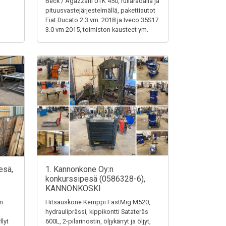
Beck / Agazzani UTK 450, rullaradalla ja
pituusvastejärjestelmällä, pakettiautot
Fiat Ducato 2.3 vm. 2018 ja Iveco 35S17
3.0 vm 2015, toimiston kausteet ym.
esä,
1. Kannonkone Oy:n
konkurssipesä (0586328-6),
KANNONKOSKI
en
Hitsauskone Kemppi FastMig M520,
hydrauliprässi, kippikontti Satateräs
llyt
600L, 2-pilarinostin, öljykärryt ja öljyt,