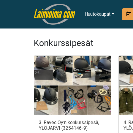
Huutokaupat
Konkurssipesät
3. Ravec Oy:n konkurssipesä,
4. R
YLÖJÄRVI (3254146-9)
YLÖ