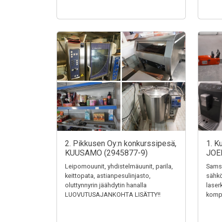
2. Pikkusen Oy:n konkurssipesä,
1. K
KUUSAMO (2945877-9)
JOE
Leipomouunit, yhdistelmäuunit, parila,
Samsu
keittopata, astianpesulinjasto,
sähkö
oluttynnyrin jäähdytin hanalla
laser
LUOVUTUSAJANKOHTA LISÄTTY!!
kompr