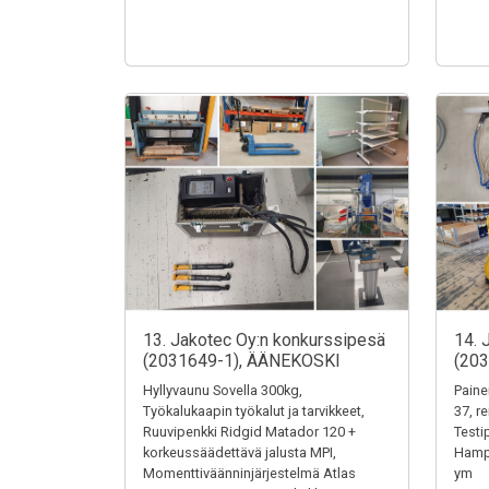
13. Jakotec Oy:n konkurssipesä
14. 
(2031649-1), ÄÄNEKOSKI
(20
Hyllyvaunu Sovella 300kg,
Paine
Työkalukaapin työkalut ja tarvikkeet,
37, r
Ruuvipenkki Ridgid Matador 120 +
Testi
korkeussäädettävä jalusta MPI,
Hampu
Momenttiväänninjärjestelmä Atlas
ym