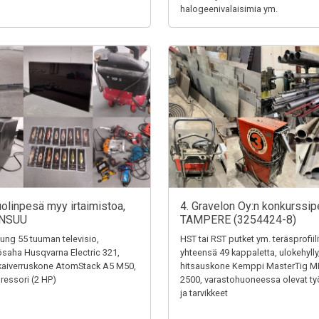
halogeenivalaisimia ym.
uolinpesä myy irtaimistoa,
4. Gravelon Oy:n konkurssip
NSUU
TAMPERE (3254424-8)
ng 55 tuuman televisio,
HST tai RST putket ym. teräsprofiili
saha Husqvarna Electric 321,
yhteensä 49 kappaletta, ulokehylly
kaiverruskone AtomStack A5 M50,
hitsauskone Kemppi MasterTig M
essori (2 HP)
2500, varastohuoneessa olevat ty
ja tarvikkeet