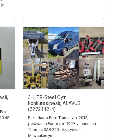
 ja
esä,
3. HTR-Steel Oy:n
konkurssipesä, ALAVUS
(2272112-4)
 Pro
110 4G
Pakettiauto Ford Transit vm. 2013,
perävaunu Farmi vm. 1999, vannesaha
Thomas SAR 220, akkutyökalut
Milwaukee ym.