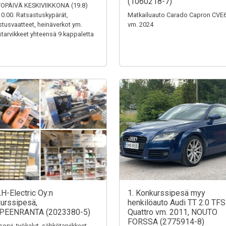
(1060218-7)
OPÄIVÄ KESKIVIIKKONA (19.8)
0.00. Ratsastuskypärät,
Matkailuauto Carado Capron CVE
stusvaatteet, heinäverkot ym.
vm. 2024
tarvikkeet yhteensä 9 kappaletta
LH-Electric Oy:n
1. Konkurssipesä myy
urssipesä,
henkilöauto Audi TT 2.0 TFS
PEENRANTA (2023380-5)
Quattro vm. 2011, NOUTO
FORSSA (2775914-8)
sorvi, työkalut, sähkötarvikkeet,