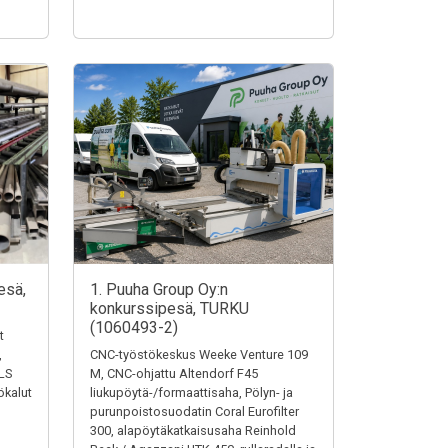
esä,
1. Puuha Group Oy:n
konkurssipesä, TURKU
(1060493-2)
t
,
CNC-työstökeskus Weeke Venture 109
LS
M, CNC-ohjattu Altendorf F45
ökalut
liukupöytä-/formaattisaha, Pölyn- ja
purunpoistosuodatin Coral Eurofilter
300, alapöytäkatkaisusaha Reinhold