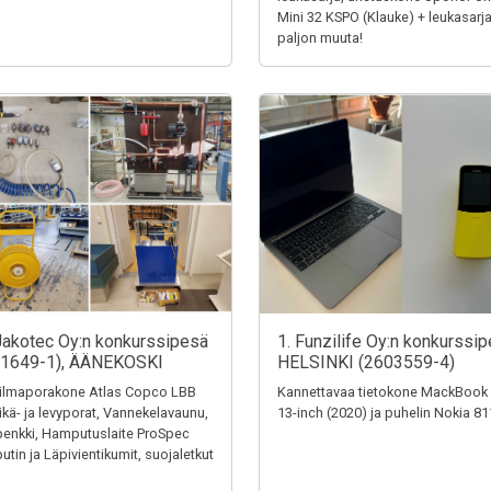
Mini 32 KSPO (Klauke) + leukasarja
paljon muuta!
Jakotec Oy:n konkurssipesä
1. Funzilife Oy:n konkurssip
31649-1), ÄÄNEKOSKI
HELSINKI (2603559-4)
ilmaporakone Atlas Copco LBB
Kannettavaa tietokone MackBook
eikä- ja levyporat, Vannekelavaunu,
13-inch (2020) ja puhelin Nokia 8
penkki, Hamputuslaite ProSpec
tin ja Läpivientikumit, suojaletkut