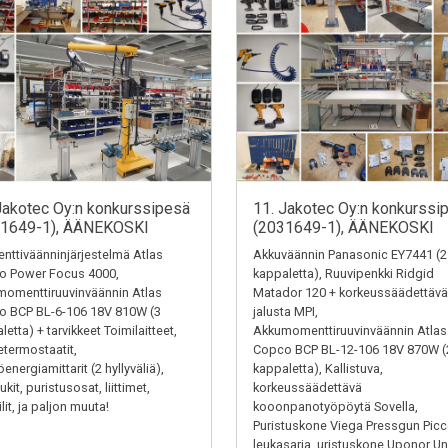
Jakotec Oy:n konkurssipesä
11. Jakotec Oy:n konkurssi
31649-1), ÄÄNEKOSKI
(2031649-1), ÄÄNEKOSKI
ttiväänninjärjestelmä Atlas
Akkuväännin Panasonic EY7441 (2
o Power Focus 4000,
kappaletta), Ruuvipenkki Ridgid
omenttiruuvinväännin Atlas
Matador 120 + korkeussäädettävä
o BCP BL-6-106 18V 810W (3
jalusta MPI,
letta) + tarvikkeet Toimilaitteet,
Akkumomenttiruuvinväännin Atlas
termostaatit,
Copco BCP BL-12-106 18V 870W (
energiamittarit (2 hyllyväliä),
kappaletta), Kallistuva,
kit, puristusosat, liittimet,
korkeussäädettävä
ilit, ja paljon muuta!
kooonpanotyöpöytä Sovella,
Puristuskone Viega Pressgun Picc
leukasarja, uristuskone Uponor Un