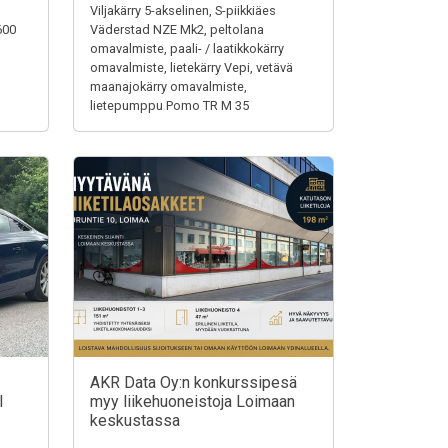
Viljakärry 5-akselinen, S-piikkiäes
600
Väderstad NZE Mk2, peltolana
omavalmiste, paali- / laatikkokärry
omavalmiste, lietekärry Vepi, vetävä
maanajokärry omavalmiste,
lietepumppu Pomo TR M 35
AKR Data Oy:n konkurssipesä
I
myy liikehuoneistoja Loimaan
keskustassa