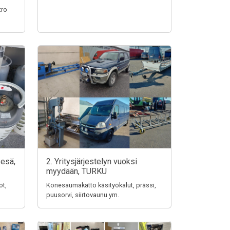
tro
pesä,
2. Yritysjärjestelyn vuoksi
myydään, TURKU
ot,
Konesaumakatto käsityökalut, prässi,
puusorvi, siirtovaunu ym.