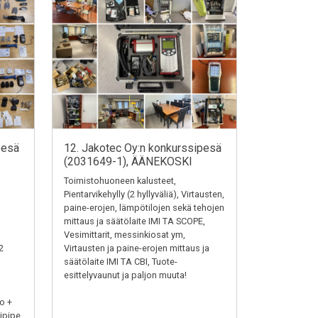
pesä
12. Jakotec Oy:n konkurssipesä
(2031649-1), ÄÄNEKOSKI
Toimistohuoneen kalusteet,
Pientarvikehylly (2 hyllyväliä), Virtausten,
paine-erojen, lämpötilojen sekä tehojen
mittaus ja säätölaite IMI TA SCOPE,
Vesimittarit, messinkiosat ym,
2
Virtausten ja paine-erojen mittaus ja
säätölaite IMI TA CBI, Tuote-
esittelyvaunut ja paljon muuta!
o +
ipipe