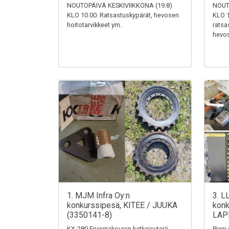
NOUTOPÄIVÄ KESKIVIIKKONA (19.8)
NOUT
KLO 10.00. Ratsastuskypärät, hevosen
KLO 1
hoitotarvikkeet ym.
ratsa
hevos
1. MJM Infra Oy:n
3. L
konkurssipesä, KITEE / JUUKA
konk
(3350141-8)
LAP
KX-280 Energiakouran katkaisuterä,
Pieni 