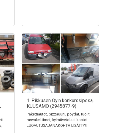
1. Pikkusen Oy:n konkurssipesä,
,
KUUSAMO (2945877-9)
Pakettiautot, pizzauuni, pöydät, tuolit,
ett
rasvakeittimet, kylmävetolaatikostot
ä,
LUOVUTUSAJANAKOHTA LISÄTTY!!