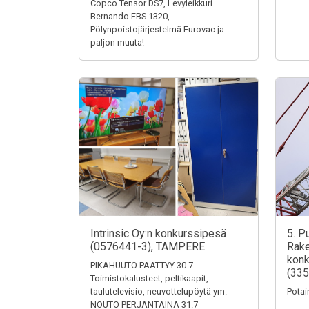
Copco Tensor DS7, Levyleikkuri
Bernando FBS 1320,
Pölynpoistojärjestelmä Eurovac ja
paljon muuta!
Intrinsic Oy:n konkurssipesä
5. P
(0576441-3), TAMPERE
Rake
konk
PIKAHUUTO PÄÄTTYY 30.7
(335
Toimistokalusteet, peltikaapit,
taulutelevisio, neuvottelupöytä ym.
Potai
NOUTO PERJANTAINA 31.7