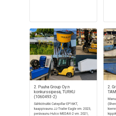
2. Puuha Group Oy:n
2. G
konkurssipesä, TURKU
TAM
(1060493-2)
Manua
Sähkötrukki Catepillar EP16KT,
(Shen
kaappivaunu JJ-Trailer Eagle vm. 2023,
kierr
perävaunu Hulco MEDAX-2 vm. 2021,
kippi