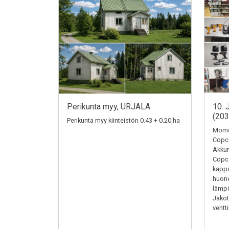
Perikunta myy, URJALA
10. 
(20
Perikunta myy kiinteistön 0.43 + 0.20 ha
Momen
Copc
Akkum
Copc
kappa
huone
lämpö
Jakotu
ventti