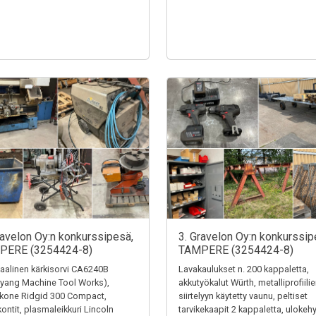
ravelon Oy:n konkurssipesä,
3. Gravelon Oy:n konkurssip
PERE (3254424-8)
TAMPERE (3254424-8)
alinen kärkisorvi CA6240B
Lavakaulukset n. 200 kappaletta,
yang Machine Tool Works),
akkutyökalut Würth, metalliprofiili
ekone Ridgid 300 Compact,
siirtelyyn käytetty vaunu, peltiset
kontit, plasmaleikkuri Lincoln
tarvikekaapit 2 kappaletta, ulokehy