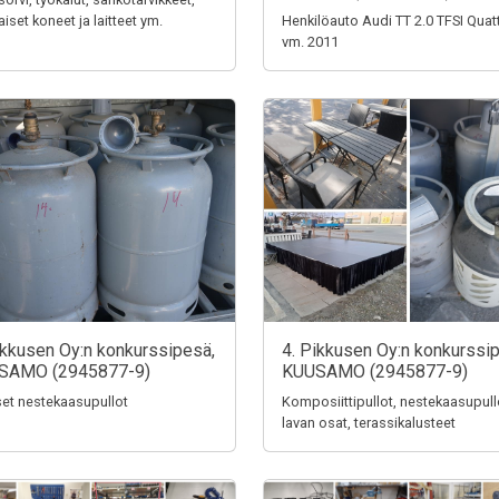
aiset koneet ja laitteet ym.
Henkilöauto Audi TT 2.0 TFSI Quat
vm. 2011
ikkusen Oy:n konkurssipesä,
4. Pikkusen Oy:n konkurssi
SAMO (2945877-9)
KUUSAMO (2945877-9)
iset nestekaasupullot
Komposiittipullot, nestekaasupull
lavan osat, terassikalusteet