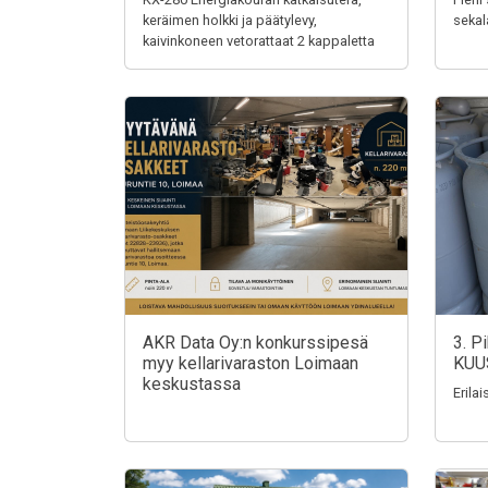
keräimen holkki ja päätylevy,
sekal
kaivinkoneen vetorattaat 2 kappaletta
AKR Data Oy:n konkurssipesä
3. P
myy kellarivaraston Loimaan
KUU
keskustassa
Erila