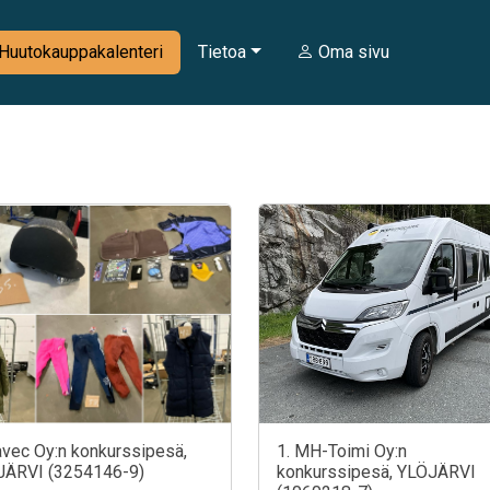
Huutokauppakalenteri
Tietoa
Oma sivu
avec Oy:n konkurssipesä,
1. MH-Toimi Oy:n
JÄRVI (3254146-9)
konkurssipesä, YLÖJÄRVI