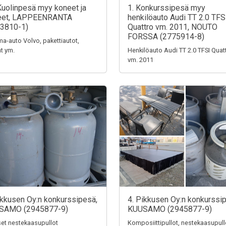
Kuolinpesä myy koneet ja
1. Konkurssipesä myy
teet, LAPPEENRANTA
henkilöauto Audi TT 2.0 TFS
3810-1)
Quattro vm. 2011, NOUTO
FORSSA (2775914-8)
a-auto Volvo, pakettiautot,
t ym.
Henkilöauto Audi TT 2.0 TFSI Quat
vm. 2011
ikkusen Oy:n konkurssipesä,
4. Pikkusen Oy:n konkurssi
SAMO (2945877-9)
KUUSAMO (2945877-9)
iset nestekaasupullot
Komposiittipullot, nestekaasupull