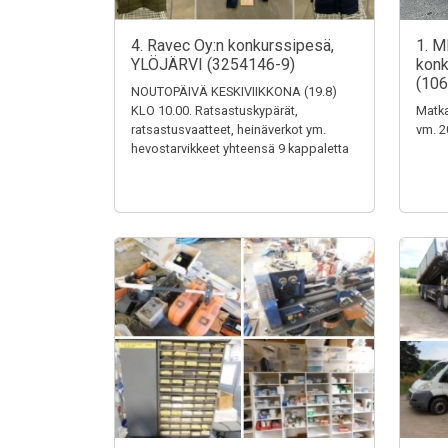
4. Ravec Oy:n konkurssipesä,
1. M
YLÖJÄRVI (3254146-9)
konk
(106
NOUTOPÄIVÄ KESKIVIIKKONA (19.8)
KLO 10.00. Ratsastuskypärät,
Matka
ratsastusvaatteet, heinäverkot ym.
vm. 2
hevostarvikkeet yhteensä 9 kappaletta