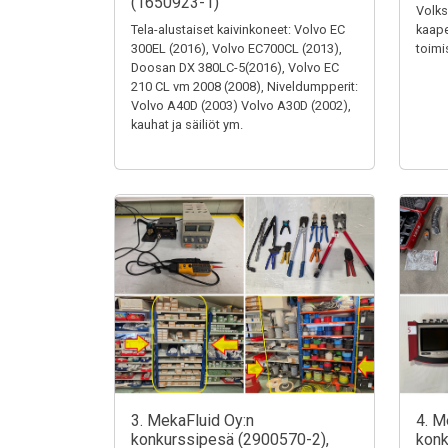
(1650923-1)
Volks
Tela-alustaiset kaivinkoneet: Volvo EC
kaape
300EL (2016), Volvo EC700CL (2013),
toimi
Doosan DX 380LC-5(2016), Volvo EC
210 CL vm 2008 (2008), Niveldumpperit:
Volvo A40D (2003) Volvo A30D (2002),
kauhat ja säiliöt ym.
3. MekaFluid Oy:n
4. M
konkurssipesä (2900570-2),
konk