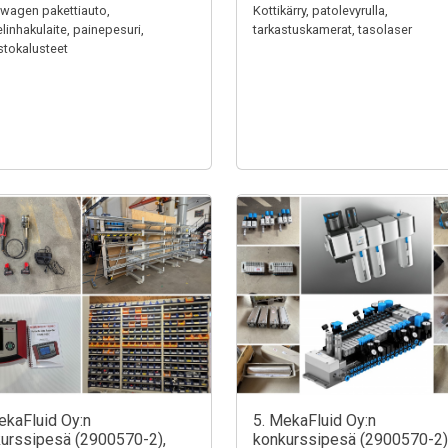
wagen pakettiauto,
Kottikärry, patolevyrulla,
linhakulaite, painepesuri,
tarkastuskamerat, tasolaser
stokalusteet
ekaFluid Oy:n
5. MekaFluid Oy:n
urssipesä (2900570-2),
konkurssipesä (2900570-2)