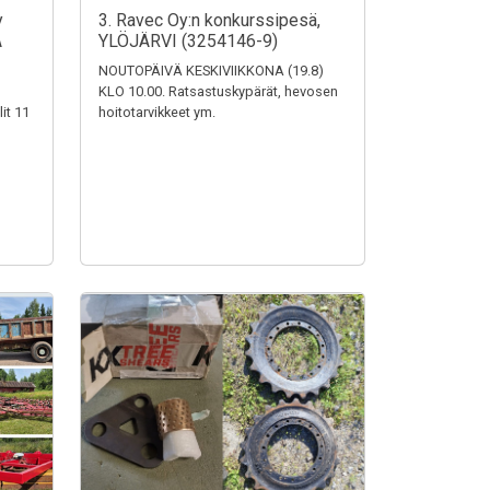
y
3. Ravec Oy:n konkurssipesä,
A
YLÖJÄRVI (3254146-9)
NOUTOPÄIVÄ KESKIVIIKKONA (19.8)
KLO 10.00. Ratsastuskypärät, hevosen
it 11
hoitotarvikkeet ym.