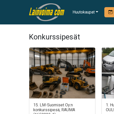
Huutokaupat
Konkurssipesät
15. LM-Suomiset Oy:n
1. H
konkurssipesä, RAUMA
OUL