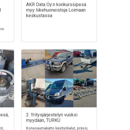
AKR Data Oy:n konkurssipesä
I
myy liikehuoneistoja Loimaan
keskustassa
tro
pesä,
2. Yritysjärjestelyn vuoksi
myydään, TURKU
ot,
Konesaumakatto käsityökalut, prässi,