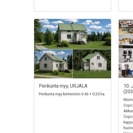
Perikunta myy, URJALA
10. 
(20
Perikunta myy kiinteistön 0.43 + 0.20 ha
Momen
Copc
Akkum
Copc
kappa
huone