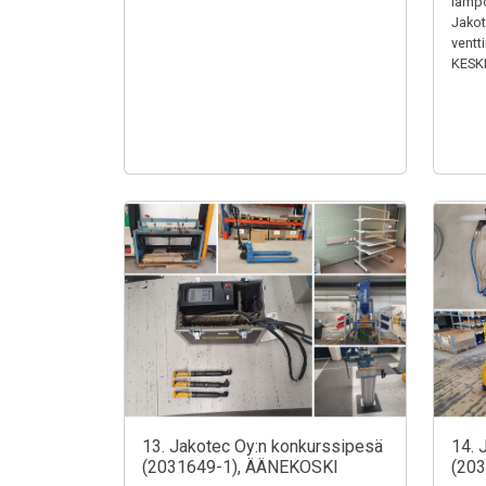
lämpö
Jakotu
ventt
KESK
13. Jakotec Oy:n konkurssipesä
14. 
(2031649-1), ÄÄNEKOSKI
(20