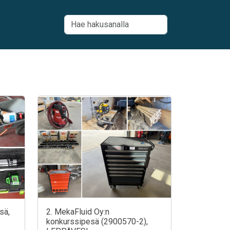
sä,
2. MekaFluid Oy:n
konkurssipesä (2900570-2),