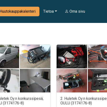
Huutokauppakalenteri
Tietoa
Oma sivu
uletek Oy:n konkurssipesä,
2. Huletek Oy:n konkurssipe
U (3174176-8)
OULU (3174176-8)