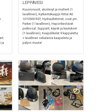
LEPPÄVESI
Kuusioruuvit, aluslevyt ja mutterit (1
lavallinen), Kytkentäkaappi Rittal AE
n
1010500 RST, Hydraulliittimet, osat ym.
Parker (1 lavallinen), Haponkestävät
putkiosat: Supparit, käyrät ja kaulukset
(1 lavallinen), Kaapelikelat 9 kappaletta
ert
+ lavallinen sekalaisia kaapeleita ja
 ja
paljon muuta!