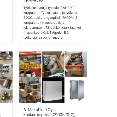
LEPPÄVESI
Työkaluvaunu ja työkalut BAHCO 2
kappaletta, Työkaluvaunu ja työkalut
BOXO, Lukkorengaspihdit FACOM (3
kappaletta), Kuusioruuvit ja
lukitusmutterit 73 laatikollista + laatikot
(haponkestävät), Työpukit, Erä
työkaluja. Ja paljon muuta!
6. MekaFluid Oy:n
,
konkurssipesä (2900570-2),