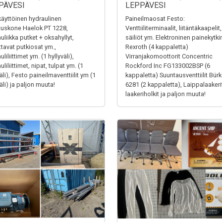
PÄVESI
LEPPÄVESI
äyttöinen hydraulinen
Paineilmaosat Festo:
tuskone Haelok PT 1228,
Venttiiliterminaalit, liitäntäkaapelit,
uliikka putket + oksahyllyt,
säiliöt ym. Elektroninen painekytki
ttavat putkiosat ym.,
Rexroth (4 kappaletta)
liliittimet ym. (1 hyllyväli),
Virranjakomoottorit Concentric
liliittimet, nipat, tulpat ym. (1
Rockford Inc FG133002BSP (6
äli), Festo paineilmaventtiilit ym (1
kappaletta) Suuntausventtiilit Bürk
äli) ja paljon muuta!
6281 (2 kappaletta), Laippalaakerit
laakeriholkit ja paljon muuta!