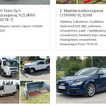
H-Toimi Oy:n
2. Maatilan konkurssipesä
urssipesä, YLÖJÄRVI
(1399990-9), SOINI
0218-7)
Viljakärry 5-akselinen, S-piikkiäes
iluauto Carado Capron CVE600
Väderstad NZE Mk2, peltolana
024
omavalmiste, paali- / laatikkokärry
omavalmiste, lietekärry Vepi, vetä
maanajokärry omavalmiste,
lietepumppu Pomo TR M 35