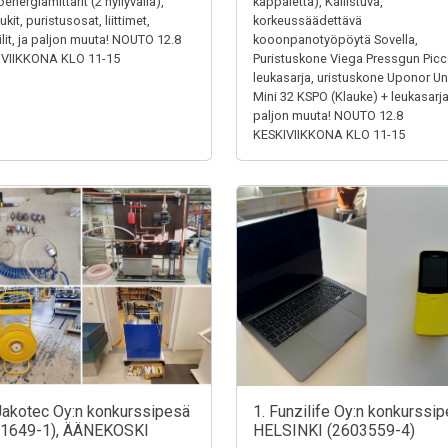
energiamittarit (2 hyllyväliä),
kappaletta), Kallistuva,
kit, puristusosat, liittimet,
korkeussäädettävä
iilit, ja paljon muuta! NOUTO 12.8
kooonpanotyöpöytä Sovella,
IVIIKKONA KLO 11-15
Puristuskone Viega Pressgun Picc
leukasarja, uristuskone Uponor Un
Mini 32 KSPO (Klauke) + leukasarja
paljon muuta! NOUTO 12.8
KESKIVIIKKONA KLO 11-15
Jakotec Oy:n konkurssipesä
1. Funzilife Oy:n konkurssip
31649-1), ÄÄNEKOSKI
HELSINKI (2603559-4)