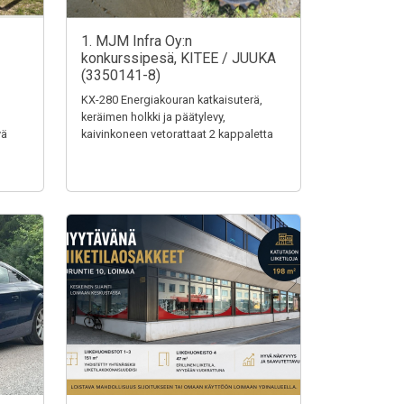
1. MJM Infra Oy:n
konkurssipesä, KITEE / JUUKA
(3350141-8)
KX-280 Energiakouran katkaisuterä,
keräimen holkki ja päätylevy,
vä
kaivinkoneen vetorattaat 2 kappaletta