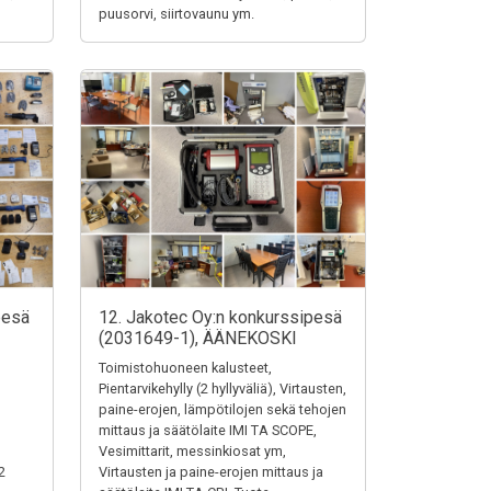
puusorvi, siirtovaunu ym.
pesä
12. Jakotec Oy:n konkurssipesä
(2031649-1), ÄÄNEKOSKI
Toimistohuoneen kalusteet,
Pientarvikehylly (2 hyllyväliä), Virtausten,
paine-erojen, lämpötilojen sekä tehojen
mittaus ja säätölaite IMI TA SCOPE,
Vesimittarit, messinkiosat ym,
2
Virtausten ja paine-erojen mittaus ja