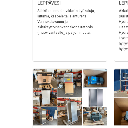
LEPPÄVESI
LEP
Sähköasennustarvikkeita: työkaluja,
Akkuk
liittimiä, kaapeleita ja antureita.
puris
Vannekelavaunu ja
Hydra
akkukäyttöinenvannekone Itatools
Hitsa
(muovivanteelle)ja paljon muuta!
Hydrau
Hydrau
hyllyv
hyllyv