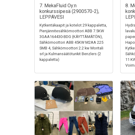
7. MekaFluid Oy:n
8. M
konkurssipesä (2900570-2),
konk
LEPPÄVESI
LEP
Kytkentäkaapit ja kotelot 29 kappaletta,
Hydra
Pienjännitesähkömoottori ABB 7.5KW
lavak
3GAA164430-BDG (KÄYTTÄMÄTÖN),
paper
Sähkömoottori ABB 45KW M2AA 225
Hapon
SMB 4, Sähkömoottori 2.2 kw Moritali
Kytke
srl ja Kulmansäätötunkit Benzlers (2
Sähk
kappaletta)
11 K
Voima