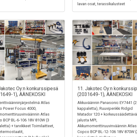
lavan osat, terassikalusteet
Jakotec Oy:n konkurssipesä
11. Jakotec Oy:n konkurssi
31649-1), ÄÄNEKOSKI
(2031649-1), ÄÄNEKOSKI
ttiväänninjärjestelmä Atlas
Akkuväännin Panasonic EY7441 (2
o Power Focus 4000,
kappaletta), Ruuvipenkki Ridgid
omenttiruuvinväännin Atlas
Matador 120 + korkeussäädettävä
o BCP BL-6-106 18V 810W (3
jalusta MPI,
letta) + tarvikkeet Toimilaitteet,
Akkumomenttiruuvinväännin Atlas
termostaatit,
Copco BCP BL-12-106 18V 870W (