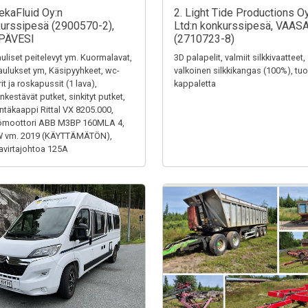
ekaFluid Oy:n
2. Light Tide Productions O
urssipesä (2900570-2),
Ltd:n konkurssipesä, VAAS
PÄVESI
(2710723-8)
uliset peitelevyt ym. Kuormalavat,
3D palapelit, valmiit silkkivaatteet,
aulukset ym, Käsipyyhkeet, wc-
valkoinen silkkikangas (100%), tuol
it ja roskapussit (1 lava),
kappaletta
kestävät putket, sinkityt putket,
ntäkaappi Rittal VX 8205.000,
ömoottori ABB M3BP 160MLA 4,
W vm. 2019 (KÄYTTÄMÄTÖN),
virtajohtoa 125A