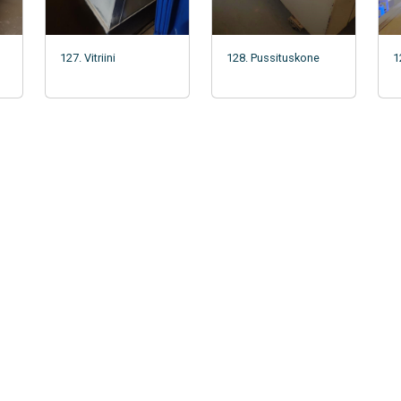
127. Vitriini
128. Pussituskone
1