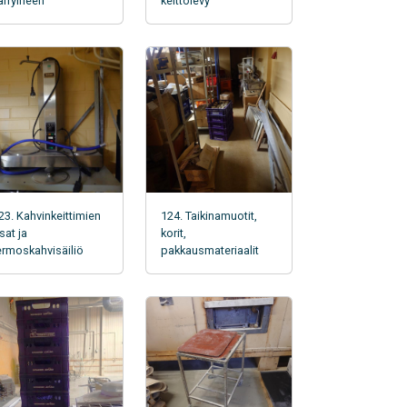
ärryineen
keittolevy
23. Kahvinkeittimien
124. Taikinamuotit,
sat ja
korit,
ermoskahvisäiliö
pakkausmateriaalit