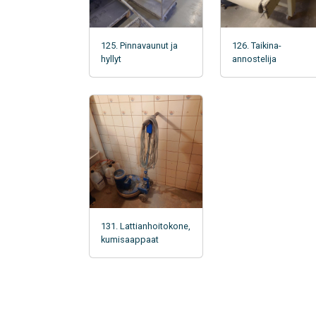
125. Pinnavaunut ja
126. Taikina-
hyllyt
annostelija
131. Lattianhoitokone,
kumisaappaat