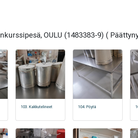
nkurssipesä, OULU (1483383-9) ( Päättyny
103. Kakkutelineet
104. Pöytä
1