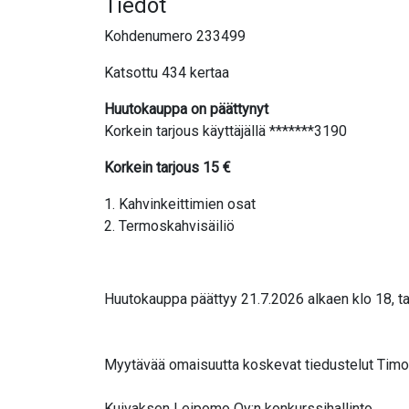
Tiedot
Kohdenumero 233499
Katsottu 434 kertaa
Huutokauppa on päättynyt
Korkein tarjous käyttäjällä *******3190
Korkein tarjous
15
€
1. Kahvinkeittimien osat
2. Termoskahvisäiliö
Huutokauppa päättyy 21.7.2026 alkaen klo 18, ta
Myytävää omaisuutta koskevat tiedustelut Timo K
Kuivaksen Leipomo Oy:n konkurssihallinto