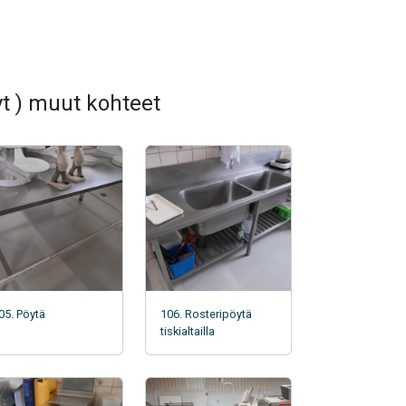
t ) muut kohteet
05. Pöytä
106. Rosteripöytä
tiskialtailla