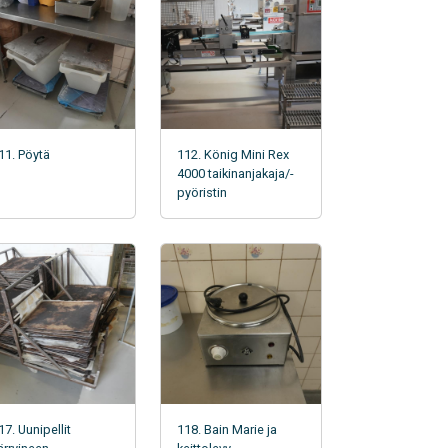
11. Pöytä
112. König Mini Rex
4000 taikinanjakaja/-
pyöristin
17. Uunipellit
118. Bain Marie ja