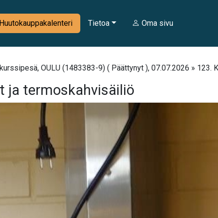
Huutokauppakalenteri
Tietoa
Oma sivu
urssipesä, OULU (1483383-9) ( Päättynyt ), 07.07.2026 » 123. Ka
t ja termoskahvisäiliö