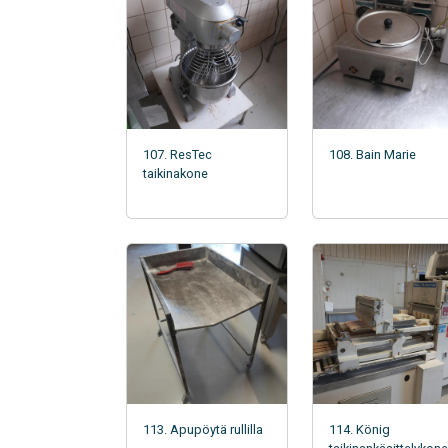
107. ResTec
108. Bain Marie
taikinakone
113. Apupöytä rullilla
114. König