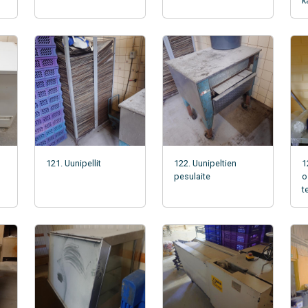
k
121. Uunipellit
122. Uunipeltien
1
pesulaite
o
t