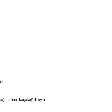
een
na) tai
timo.karjala@tlkoy.fi