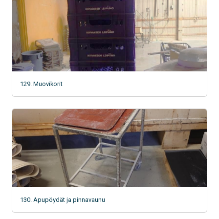
129. Muovikorit
130. Apupöydät ja pinnavaunu