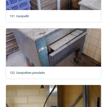
121. Uunipellit
122. Uunipeltien pesulaite