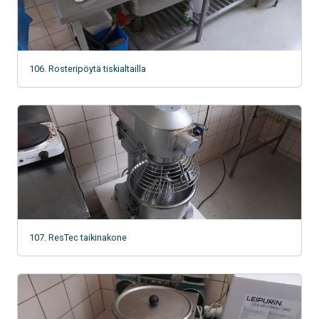
106. Rosteripöytä tiskialtailla
107. ResTec taikinakone