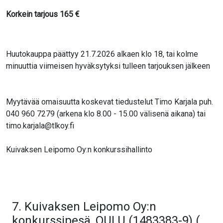
Korkein tarjous
165
€
Huutokauppa päättyy 21.7.2026 alkaen klo 18, tai kolme
minuuttia viimeisen hyväksytyksi tulleen tarjouksen jälkeen
Myytävää omaisuutta koskevat tiedustelut Timo Karjala puh.
040 960 7279 (arkena klo 8.00 - 15.00 välisenä aikana) tai
timo.karjala@tlkoy.fi
Kuivaksen Leipomo Oy:n konkurssihallinto
7. Kuivaksen Leipomo Oy:n
konkurssipesä, OULU (1483383-9) (