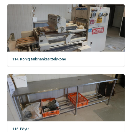
114. König taikinankäsittelykone
115. Pöytä