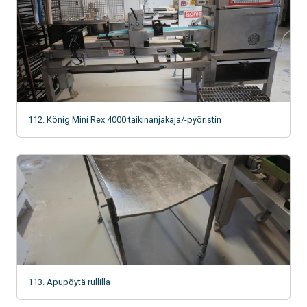
112. König Mini Rex 4000 taikinanjakaja/-pyöristin
113. Apupöytä rullilla