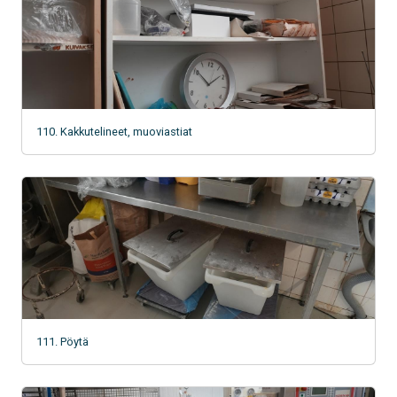
110. Kakkutelineet, muoviastiat
111. Pöytä