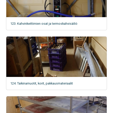
123. Kahvinkeittimien osat ja termoskahvisäiliö
124. Taikinamuotit, korit, pakkausmateriaalit