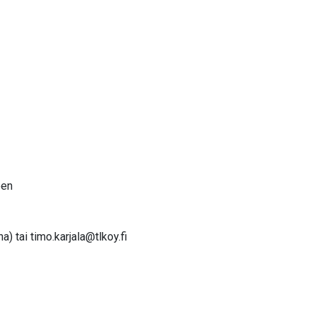
een
na) tai
timo.karjala@tlkoy.fi