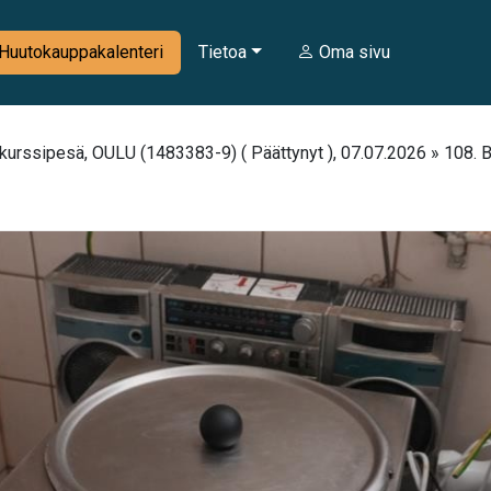
Huutokauppakalenteri
Tietoa
Oma sivu
urssipesä, OULU (1483383-9) ( Päättynyt ), 07.07.2026 » 108. B