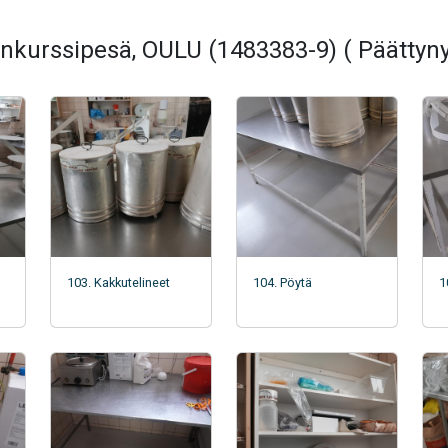
nkurssipesä, OULU (1483383-9) ( Päättyny
103. Kakkutelineet
104. Pöytä
1