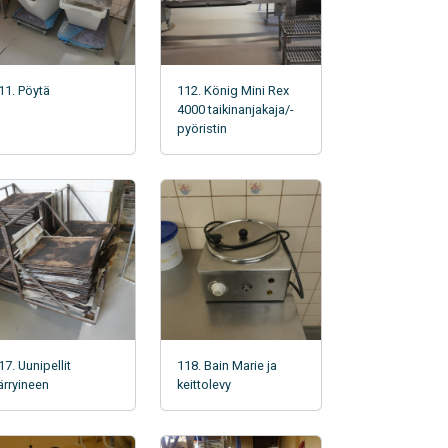
11. Pöytä
112. König Mini Rex
4000 taikinanjakaja/-
pyöristin
17. Uunipellit
118. Bain Marie ja
ärryineen
keittolevy