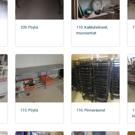
109. Pöytä
110. Kakkutelineet,
1
muoviastiat
115. Pöytä
116. Pinnavaunut
1
k