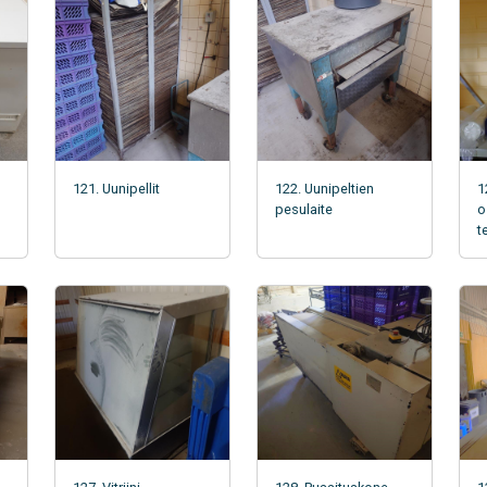
121. Uunipellit
122. Uunipeltien
1
pesulaite
o
t