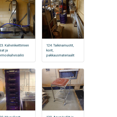
23. Kahvinkeittimien
124. Taikinamuotit,
sat ja
korit,
ermoskahvisäiliö
pakkausmateriaalit