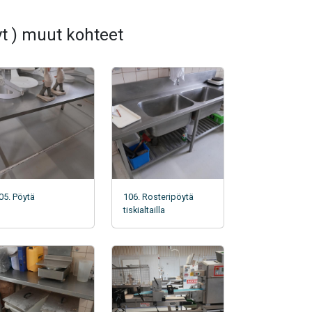
t ) muut kohteet
05. Pöytä
106. Rosteripöytä
tiskialtailla