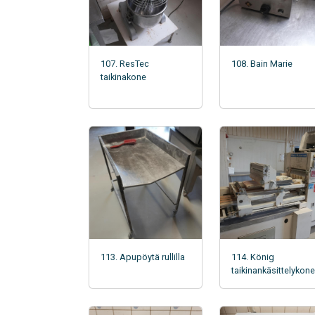
107. ResTec
108. Bain Marie
taikinakone
113. Apupöytä rullilla
114. König
taikinankäsittelykone