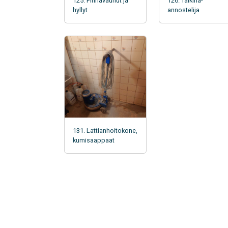
125. Pinnavaunut ja
126. Taikina-
hyllyt
annostelija
131. Lattianhoitokone,
kumisaappaat