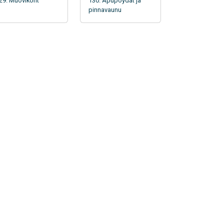
29. Muovikorit
130. Apupöydät ja
pinnavaunu