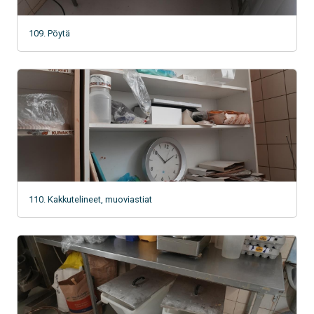
109. Pöytä
110. Kakkutelineet, muoviastiat