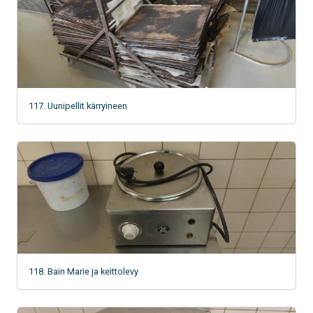
117. Uunipellit kärryineen
118. Bain Marie ja keittolevy