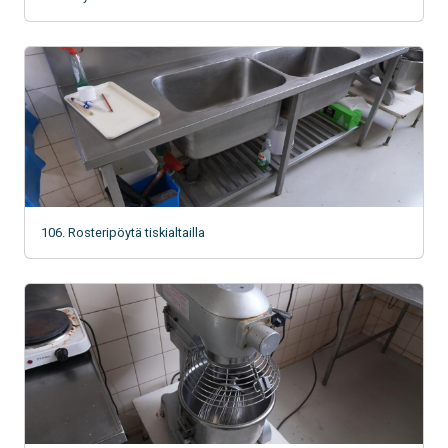
106. Rosteripöytä tiskialtailla