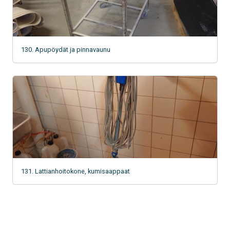
130. Apupöydät ja pinnavaunu
131. Lattianhoitokone, kumisaappaat