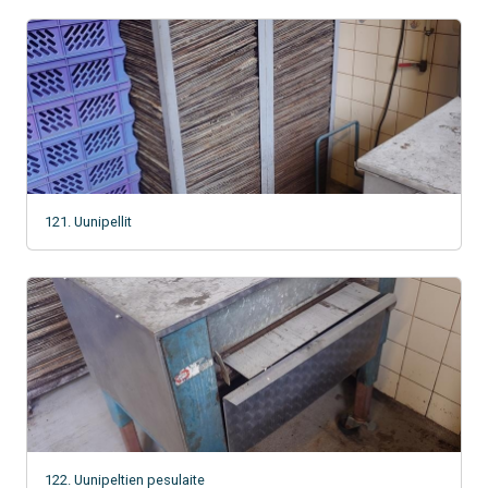
121. Uunipellit
122. Uunipeltien pesulaite