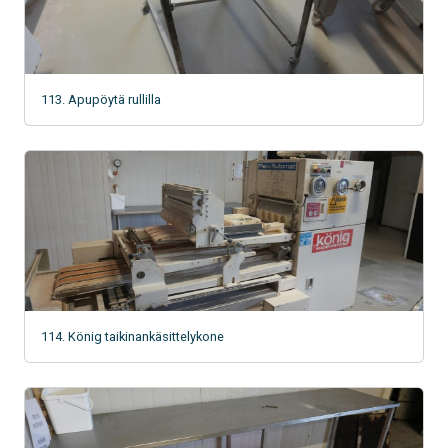
113. Apupöytä rullilla
114. König taikinankäsittelykone