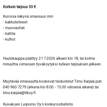
Korkein tarjous
30
€
Kuvissa näkyvä omaisuus mm:
- kakkutelineet
- muoviastiat
- kattila
- kulhot
Huutokauppa päättyy 21.7.2026 alkaen klo 18, tai kolme
minuuttia viimeisen hyväksytyksi tulleen tarjouksen jälkeen
Myytävää omaisuutta koskevat tiedustelut Timo Karjala puh.
040 960 7279 (arkena klo 8.00 - 15.00 välisenä aikana) tai
timo.karjala@tlkoy.fi
Kuivaksen Leipomo Oy:n konkurssihallinto