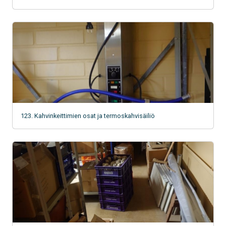
123. Kahvinkeittimien osat ja termoskahvisäiliö