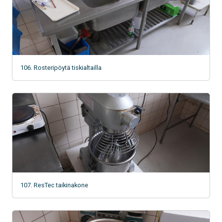
106. Rosteripöytä tiskialtailla
107. ResTec taikinakone