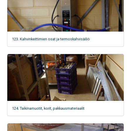
123. Kahvinkeittimien osat ja termoskahvisäiliö
124. Taikinamuotit, korit, pakkausmateriaalit