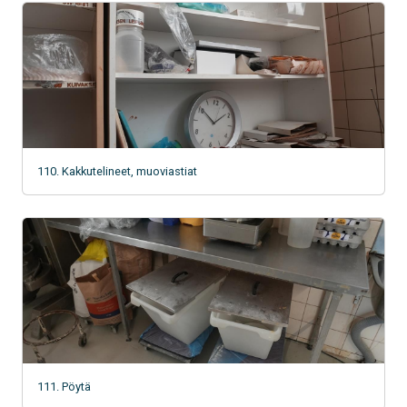
110. Kakkutelineet, muoviastiat
111. Pöytä