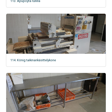
113. Apupöytä rullilla
114. König taikinankäsittelykone