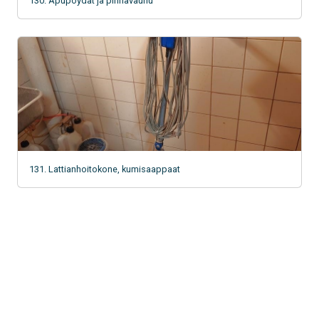
130. Apupöydät ja pinnavaunu
131. Lattianhoitokone, kumisaappaat