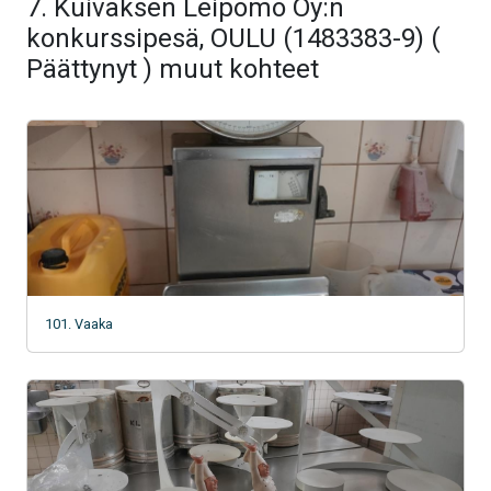
7. Kuivaksen Leipomo Oy:n
konkurssipesä, OULU (1483383-9) (
Päättynyt ) muut kohteet
101. Vaaka