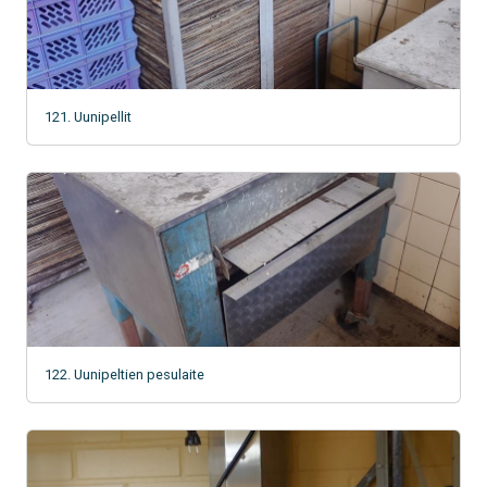
121. Uunipellit
122. Uunipeltien pesulaite