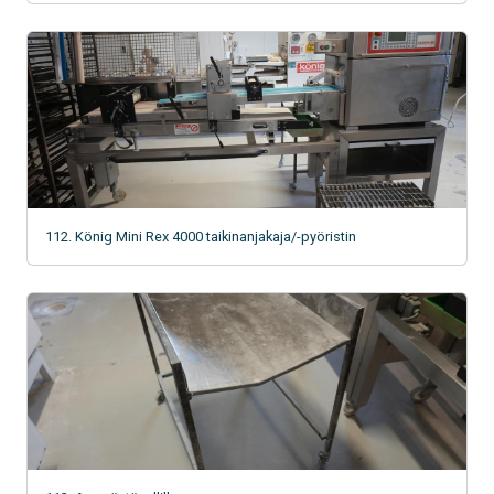
112. König Mini Rex 4000 taikinanjakaja/-pyöristin