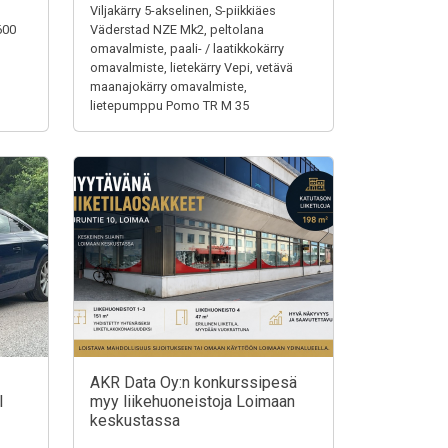
Viljakärry 5-akselinen, S-piikkiäes
600
Väderstad NZE Mk2, peltolana
omavalmiste, paali- / laatikkokärry
omavalmiste, lietekärry Vepi, vetävä
maanajokärry omavalmiste,
lietepumppu Pomo TR M 35
AKR Data Oy:n konkurssipesä
I
myy liikehuoneistoja Loimaan
keskustassa