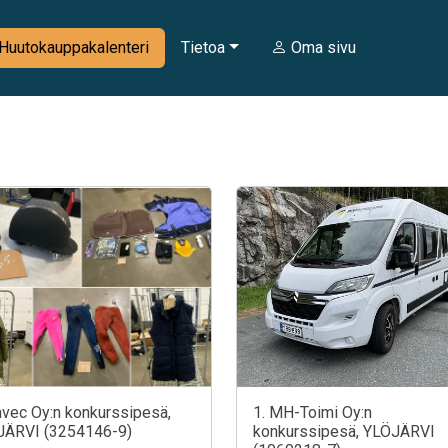
Huutokauppakalenteri
Tietoa
Oma sivu
avec Oy:n konkurssipesä,
1. MH-Toimi Oy:n
JÄRVI (3254146-9)
konkurssipesä, YLÖJÄRVI