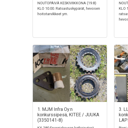
NOUTOPÄIVÄ KESKIVIIKKONA (19.8)
NOUT
KLO 10.00. Ratsastuskypärät, hevosen
KLO 1
hoitotarvikkeet ym.
ratsa
hevos
1. MJM Infra Oy:n
3. L
konkurssipesä, KITEE / JUUKA
konk
(3350141-8)
LAP
KX-280 Energiakouran katkaisuterä,
Pieni 