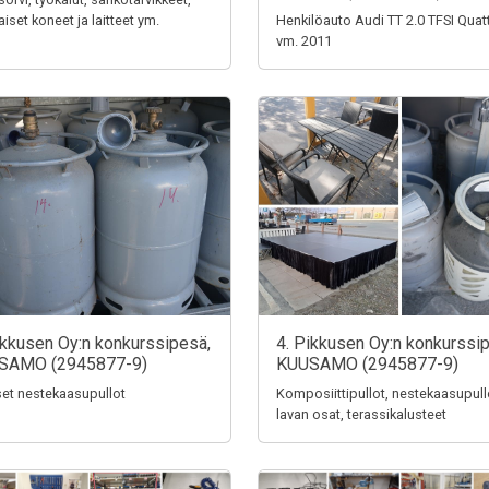
aiset koneet ja laitteet ym.
Henkilöauto Audi TT 2.0 TFSI Quat
vm. 2011
ikkusen Oy:n konkurssipesä,
4. Pikkusen Oy:n konkurssi
SAMO (2945877-9)
KUUSAMO (2945877-9)
iset nestekaasupullot
Komposiittipullot, nestekaasupull
lavan osat, terassikalusteet