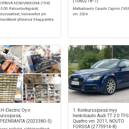
(1060218-7)
OPÄIVÄ KESKIVIIKKONA (19.8)
0.00. Ratsastuskypärät,
Matkailuauto Carado Capron CVE
stusvaatteet, heinäverkot ym.
vm. 2024
tarvikkeet yhteensä 9 kappaletta
LH-Electric Oy:n
1. Konkurssipesä myy
urssipesä,
henkilöauto Audi TT 2.0 TFS
PEENRANTA (2023380-5)
Quattro vm. 2011, NOUTO
FORSSA (2775914-8)
sorvi, työkalut, sähkötarvikkeet,