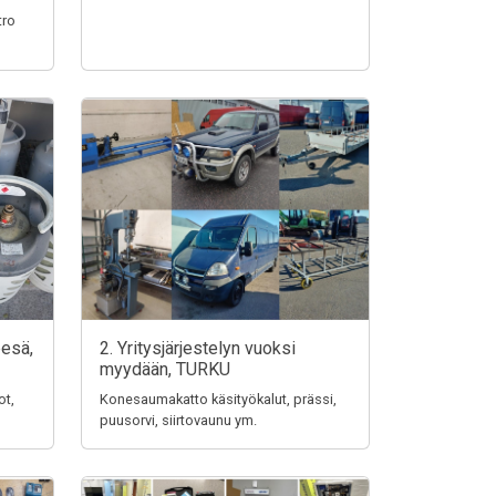
tro
pesä,
2. Yritysjärjestelyn vuoksi
myydään, TURKU
ot,
Konesaumakatto käsityökalut, prässi,
puusorvi, siirtovaunu ym.