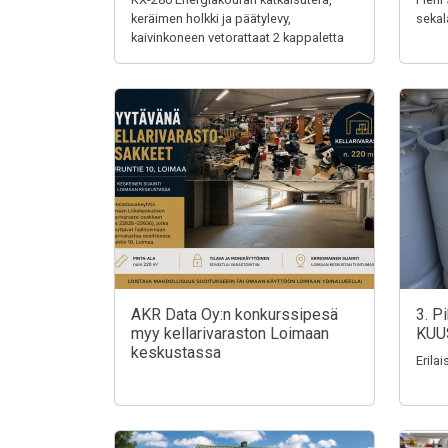
keräimen holkki ja päätylevy,
sekal
kaivinkoneen vetorattaat 2 kappaletta
AKR Data Oy:n konkurssipesä
3. P
myy kellarivaraston Loimaan
KUU
keskustassa
Erila