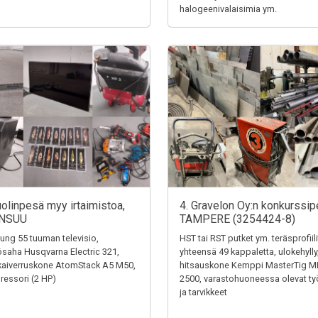
halogeenivalaisimia ym.
uolinpesä myy irtaimistoa,
4. Gravelon Oy:n konkurssip
NSUU
TAMPERE (3254424-8)
ng 55 tuuman televisio,
HST tai RST putket ym. teräsprofiili
saha Husqvarna Electric 321,
yhteensä 49 kappaletta, ulokehylly
kaiverruskone AtomStack A5 M50,
hitsauskone Kemppi MasterTig M
essori (2 HP)
2500, varastohuoneessa olevat ty
ja tarvikkeet