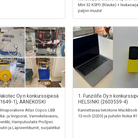
Mini 32 KSPO (Klauke) + leukasarja
paljon muuta!
Jakotec Oy:n konkurssipesä
1. Funzilife Oy:n konkurssip
31649-1), ÄÄNEKOSKI
HELSINKI (2603559-4)
ilmaporakone Atlas Copco LBB
Kannettavaa tietokone MackBook
eikä- ja levyporat, Vannekelavaunu,
13-inch (2020) ja puhelin Nokia 8
penkki, Hamputuslaite ProSpec
tin ja Läpivientikumit, suojaletkut