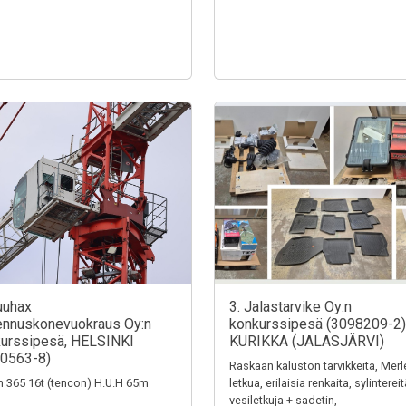
uuhax
3. Jalastarvike Oy:n
nnuskonevuokraus Oy:n
konkurssipesä (3098209-2)
urssipesä, HELSINKI
KURIKKA (JALASJÄRVI)
0563-8)
Raskaan kaluston tarvikkeita, Merl
n 365 16t (tencon) H.U.H 65m
letkua, erilaisia renkaita, sylintereit
vesiletkuja + sadetin,