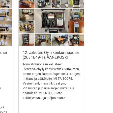
pesä
12. Jakotec Oy:n konkurssipesä
(2031649-1), ÄÄNEKOSKI
Toimistohuoneen kalusteet,
Pientarvikehylly (2 hyllyväliä), Virtausten,
paine-erojen, lämpötilojen sekä tehojen
mittaus ja säätölaite IMI TA SCOPE,
Vesimittarit, messinkiosat ym,
2
Virtausten ja paine-erojen mittaus ja
säätölaite IMI TA CBI, Tuote-
esittelyvaunut ja paljon muuta!
o +
ipipe