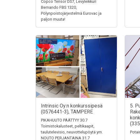
Copco Tensor DS7, Levyleikkuri
Bernando FBS 1320,
Pölynpoistojärjestelmä Eurovac ja
paljon muuta!
Intrinsic Oy:n konkurssipesä
5. P
(0576441-3), TAMPERE
Rake
konk
PIKAHUUTO PÄÄTTYY 30.7
(335
Toimistokalusteet, peltikaapit,
taulutelevisio, neuvottelupöytä ym.
Potai
NOUTO PERJANTAINA 31.7