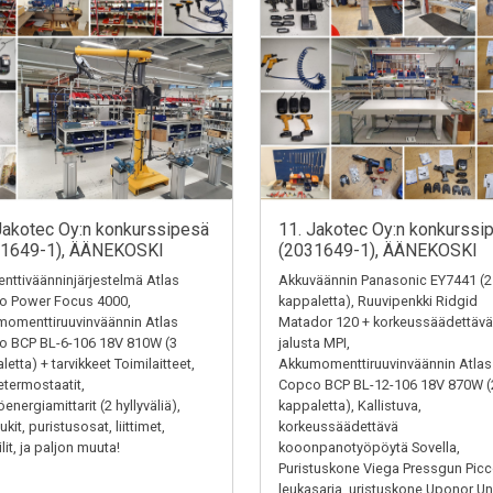
Jakotec Oy:n konkurssipesä
11. Jakotec Oy:n konkurssi
31649-1), ÄÄNEKOSKI
(2031649-1), ÄÄNEKOSKI
ttiväänninjärjestelmä Atlas
Akkuväännin Panasonic EY7441 (2
o Power Focus 4000,
kappaletta), Ruuvipenkki Ridgid
omenttiruuvinväännin Atlas
Matador 120 + korkeussäädettävä
o BCP BL-6-106 18V 810W (3
jalusta MPI,
letta) + tarvikkeet Toimilaitteet,
Akkumomenttiruuvinväännin Atlas
termostaatit,
Copco BCP BL-12-106 18V 870W (
energiamittarit (2 hyllyväliä),
kappaletta), Kallistuva,
kit, puristusosat, liittimet,
korkeussäädettävä
ilit, ja paljon muuta!
kooonpanotyöpöytä Sovella,
Puristuskone Viega Pressgun Picc
leukasarja, uristuskone Uponor Un