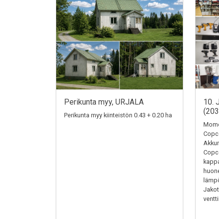
Perikunta myy, URJALA
10. 
(20
Perikunta myy kiinteistön 0.43 + 0.20 ha
Momen
Copc
Akkum
Copc
kappa
huone
lämpö
Jakotu
ventti