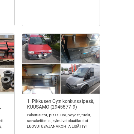
1. Pikkusen Oy:n konkurssipesä,
,
KUUSAMO (2945877-9)
Pakettiautot, pizzauuni, pöydät, tuolit,
ett
rasvakeittimet, kylmävetolaatikostot
ä,
LUOVUTUSAJANAKOHTA LISÄTTY!!