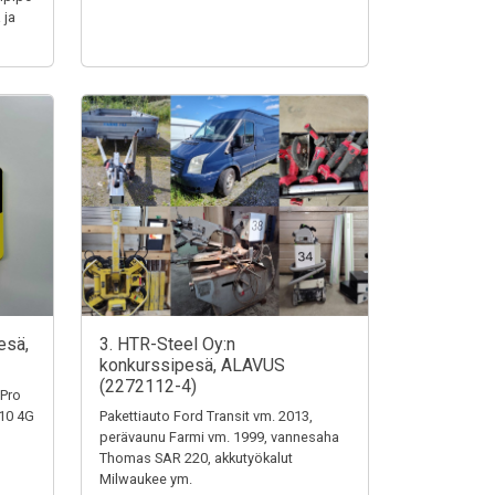
 ja
esä,
3. HTR-Steel Oy:n
konkurssipesä, ALAVUS
(2272112-4)
 Pro
110 4G
Pakettiauto Ford Transit vm. 2013,
perävaunu Farmi vm. 1999, vannesaha
Thomas SAR 220, akkutyökalut
Milwaukee ym.