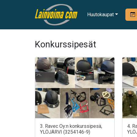
Huutokaupat
Konkurssipesät
3. Ravec Oy:n konkurssipesä,
4. R
YLÖJÄRVI (3254146-9)
YLÖ