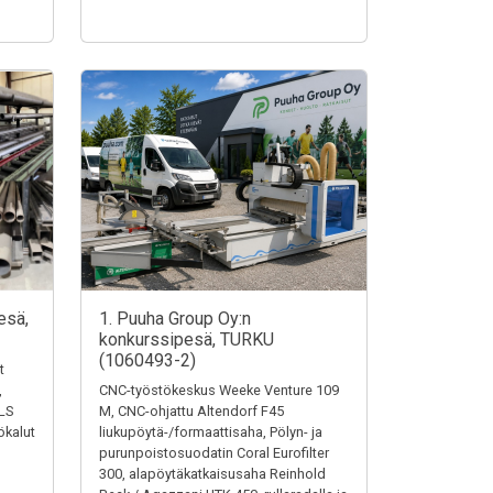
esä,
1. Puuha Group Oy:n
konkurssipesä, TURKU
(1060493-2)
t
,
CNC-työstökeskus Weeke Venture 109
LS
M, CNC-ohjattu Altendorf F45
ökalut
liukupöytä-/formaattisaha, Pölyn- ja
purunpoistosuodatin Coral Eurofilter
300, alapöytäkatkaisusaha Reinhold