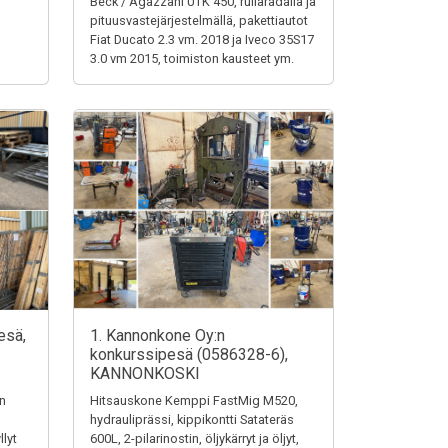
Beck / Agazzani UTK 450, rullaradalla ja
pituusvastejärjestelmällä, pakettiautot
Fiat Ducato 2.3 vm. 2018 ja Iveco 35S17
3.0 vm 2015, toimiston kausteet ym.
esä,
1. Kannonkone Oy:n
konkurssipesä (0586328-6),
KANNONKOSKI
en
Hitsauskone Kemppi FastMig M520,
hydrauliprässi, kippikontti Satateräs
llyt
600L, 2-pilarinostin, öljykärryt ja öljyt,