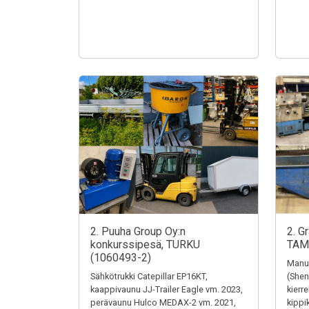
2. Puuha Group Oy:n
2. G
konkurssipesä, TURKU
TAM
(1060493-2)
Manua
Sähkötrukki Catepillar EP16KT,
(Shen
kaappivaunu JJ-Trailer Eagle vm. 2023,
kierr
perävaunu Hulco MEDAX-2 vm. 2021,
kippi