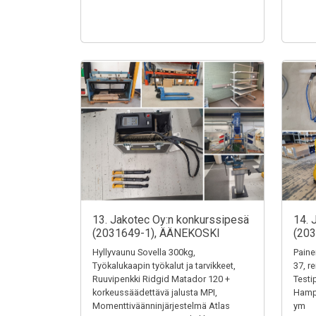
13. Jakotec Oy:n konkurssipesä
14. 
(2031649-1), ÄÄNEKOSKI
(20
Hyllyvaunu Sovella 300kg,
Paine
Työkalukaapin työkalut ja tarvikkeet,
37, r
Ruuvipenkki Ridgid Matador 120 +
Testi
korkeussäädettävä jalusta MPI,
Hampu
Momenttiväänninjärjestelmä Atlas
ym