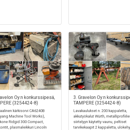
ravelon Oy:n konkurssipesä,
3. Gravelon Oy:n konkurssip
PERE (3254424-8)
TAMPERE (3254424-8)
alinen kärkisorvi CA6240B
Lavakaulukset n. 200 kappaletta,
yang Machine Tool Works),
akkutyökalut Würth, metalliprofiili
ekone Ridgid 300 Compact,
siirtelyyn käytetty vaunu, peltiset
kontit, plasmaleikkuri Lincoln
tarvikekaapit 2 kappaletta, ulokehy