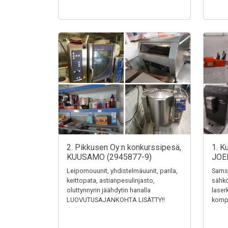
2. Pikkusen Oy:n konkurssipesä,
1. K
KUUSAMO (2945877-9)
JOE
Leipomouunit, yhdistelmäuunit, parila,
Samsu
keittopata, astianpesulinjasto,
sähkö
oluttynnyrin jäähdytin hanalla
laser
LUOVUTUSAJANKOHTA LISÄTTY!!
kompr